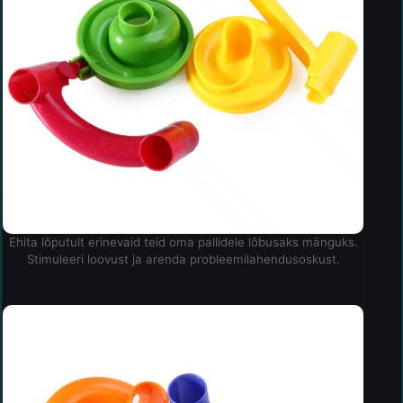
Ehita lõputult erinevaid teid oma pallidele lõbusaks mänguks.
Stimuleeri loovust ja arenda probleemilahendusoskust.