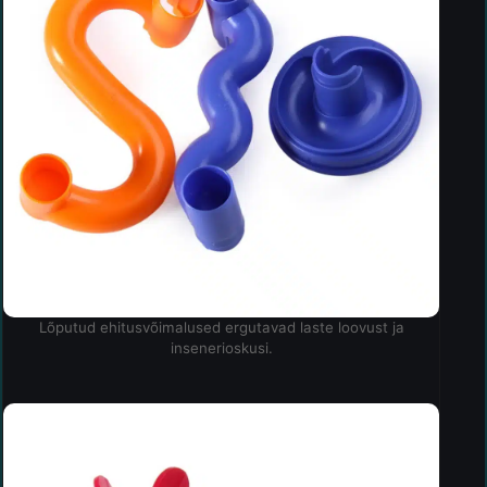
Lõputud ehitusvõimalused ergutavad laste loovust ja
insenerioskusi.