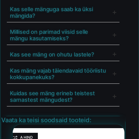
Kas selle mänguga saab ka üksi
mängida?
Millised on parimad viisid selle
mängu kasutamiseks?
Kas see mäng on ohutu lastele?
Kas mäng vajab täiendavaid tööriistu
kokkupanekuks?
Kuidas see mäng erineb teistest
sarnastest mängudest?
Vaata ka teisi soodsaid tooteid:
HEA HIND