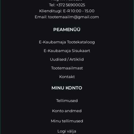
Tel: +372 56900025
Klienditugi: E-R 10:00 - 15.00
Email:
tootemaailm@gmail.com
PEAMENÜÜ
E-Kaubamaja Tootekataloog
E-Kaubamaja Sisukaart
Uudised / Artiklid
Tootemaailmast
Kontakt
MINU KONTO
Tellimused
Konto andmed
Minu tellimused
Logi välja