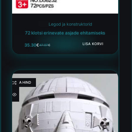
Legod ja konstruktorid
72 klotsi erinevate asjade ehitamiseks
LISA KORVI
35.30
€
47.07
€
HEA HIND