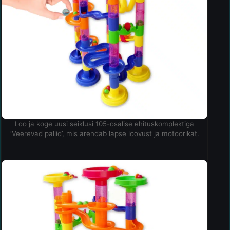
Loo ja koge uusi seiklusi 105-osalise ehituskomplektiga
‘Veerevad pallid’, mis arendab lapse loovust ja motoorikat.