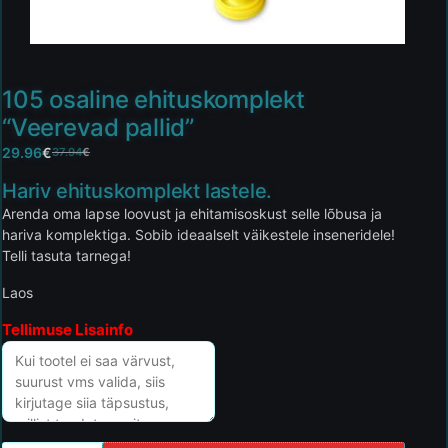
105 osaline ehituskomplekt
“Veerevad pallid”
29.96
€
37.94
€
Hariv ehituskomplekt lastele.
Arenda oma lapse loovust ja ehitamisoskust selle lõbusa ja
hariva komplektiga. Sobib ideaalselt väikestele inseneridele!
Telli tasuta tarnega!
Laos
Tellimuse Lisainfo