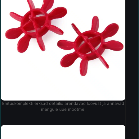
Ehituskomplekti erksad detailid arendavad loovust ja annavad
mängule uue mõõtme.