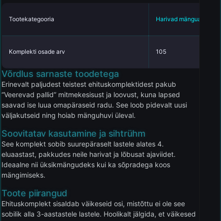
Tootekategooria
Harivad mänguasjad
Komplekti osade arv
105
Võrdlus sarnaste toodetega
Erinevalt paljudest teistest ehituskomplektidest pakub
“Veerevad pallid” mitmekesisust ja loovust, kuna lapsed
saavad ise luua omapäraseid radu. See loob pidevalt uusi
väljakutseid ning hoiab mänguhuvi üleval.
Soovitatav kasutamine ja sihtrühm
See komplekt sobib suurepäraselt lastele alates 4.
eluaastast, pakkudes neile harivat ja lõbusat ajaviidet.
Ideaalne nii üksikmängudeks kui ka sõpradega koos
mängimiseks.
Toote piirangud
Ehituskomplekt sisaldab väikeseid osi, mistõttu ei ole see
sobilik alla 3-aastastele lastele. Hoolikalt jälgida, et väikesed