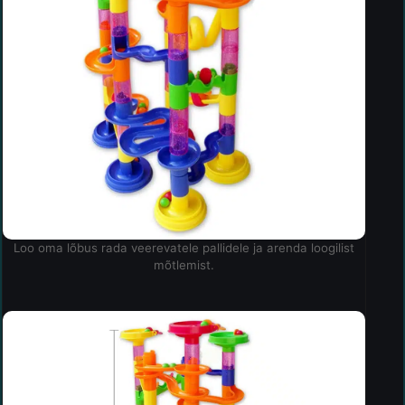
Loo oma lõbus rada veerevatele pallidele ja arenda loogilist
mõtlemist.