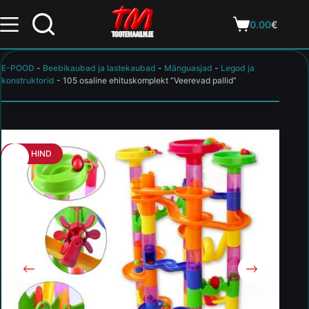
0.00
€
E-POOD
-
Beebikaubad ja lastekaubad
-
Mänguasjad
-
Legod ja
konstruktorid
-
105 osaline ehituskomplekt “Veerevad pallid”
HEA HIND