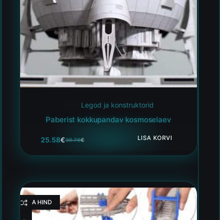
Legod ja konstruktorid
Paberist kokkupandav kosmoselaev
LISA KORVI
25.58
€
38.76
€
HEA HIND