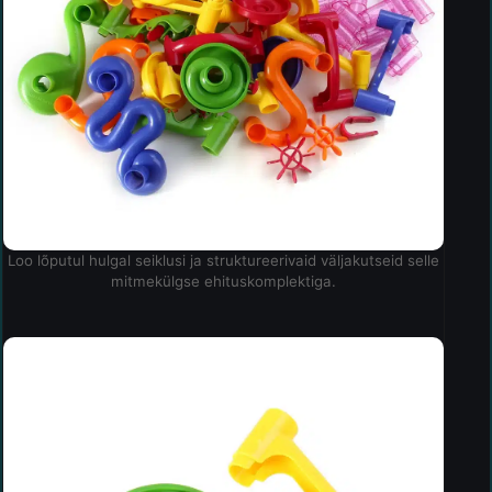
Loo lõputul hulgal seiklusi ja struktureerivaid väljakutseid selle
mitmekülgse ehituskomplektiga.