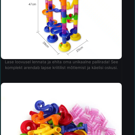
Lase loovusel lennata ja ehita oma unikaalne pallirada! See
komplekt arendab lapse kriitilist mõtlemist ja käelisi oskusi.