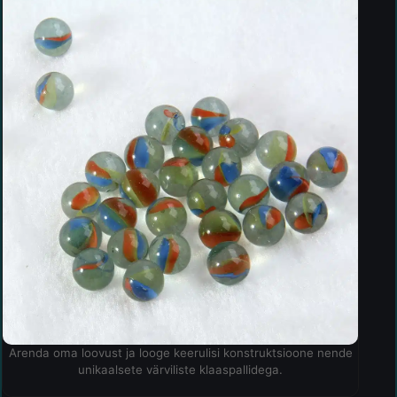
Arenda oma loovust ja looge keerulisi konstruktsioone nende
unikaalsete värviliste klaaspallidega.