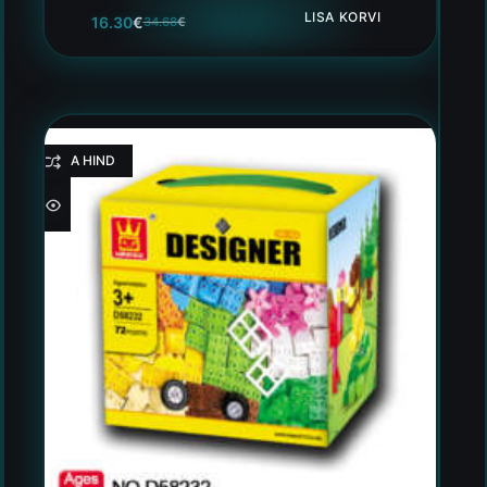
LISA KORVI
16.30
€
34.68
€
HEA HIND