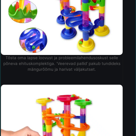
Tõsta oma lapse loovust ja probleemilahendusoskust selle
põneva ehituskomplektiga. ‘Veerevad pallid’ pakub tundideks
mängurõõmu ja harivat väljakutset.