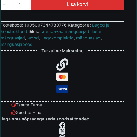
Lisa korvi
Tootekood:
1005007344780776
Kategooria:
Legod ja
konstruktorid
Sildid:
arendavad mänguasjad
,
laste
mänguasjad
,
legod
,
Legokomplektid
,
mänguasjad
,
mänguasjapood
Turvaline Maksmine
Tasuta Tarne
Soodne Hind
Jaga oma sõpradega seda soodsat toodet: