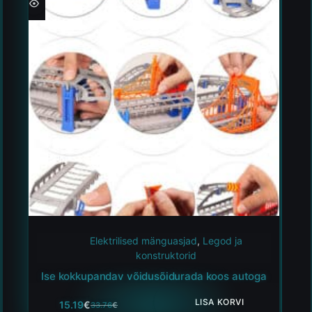
Elektrilised mänguasjad
,
Legod ja
konstruktorid
Ise kokkupandav võidusõidurada koos autoga
LISA KORVI
15.19
€
33.76
€