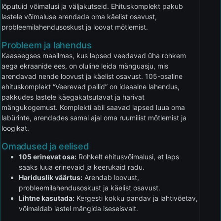
lõputuid võimalusi ja väljakutseid. Ehituskomplekt pakub
lastele võimaluse arendada oma käelist osavust,
probleemilahendusoskust ja loovat mõtlemist.
Probleem ja lahendus
Kaasaegses maailmas, kus lapsed veedavad üha rohkem
aega ekraanide ees, on oluline leida mänguasju, mis
arendavad nende loovust ja käelist osavust. 105-osaline
ehituskomplekt “Veerevad pallid” on ideaalne lahendus,
pakkudes lastele käegakatsutavat ja harivat
mängukogemust. Komplekti abil saavad lapsed luua oma
labürinte, arendades samal ajal oma ruumilist mõtlemist ja
loogikat.
Omadused ja eelised
105 erinevat osa:
Rohkelt ehitusvõimalusi, et laps
saaks luua erinevaid ja keerukaid radu.
Hariduslik väärtus:
Arendab loovust,
probleemilahendusoskust ja käelist osavust.
Lihtne kasutada:
Kergesti kokku pandav ja lahtivõetav,
võimaldab lastel mängida iseseisvalt.