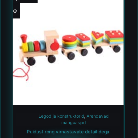
Legod ja konstruktorid
,
Arendavad
mänguasjad
Puidust rong virnastavate detailidega