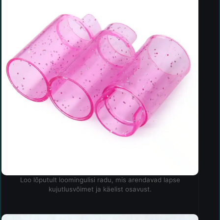
Loo lõputult loomingulisi radu, mis arendavad lapse
kujutlusvõimet ja käelist osavust.