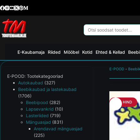
E-Kaubamaja
Riided
Mööbel
Kotid
Ehted & Kellad
Beebi
E-POOD
-
Beebi
E-POOD: Tootekategooriad
Autokaubad
(327)
Beebikaubad ja lastekaubad
(1706)
Beebipood
(282)
HEA HIND
Lapsevankrid
(10)
Lasteriided
(719)
Mänguasjad
(831)
Arendavad mänguasjad
(225)