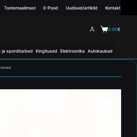
Tootemaailmast
E-Pood
Uudised/artiklid
Kontakt
0.00
€
 ja sporditarbed
Kingitused
Elektroonika
Autokaubad
änesed