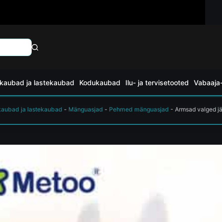
kaubad ja lastekaubad
Kodukaubad
Ilu- ja tervisetooted
Vabaaja-
kaubad ja lastekaubad
-
Mänguasjad
-
Pehmed mänguasjad
-
Armsad valged j