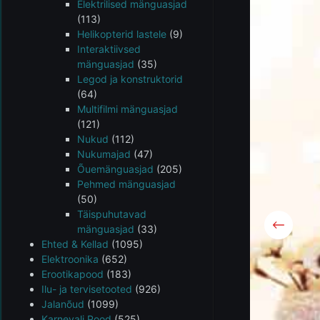
Elektrilised mänguasjad
(113)
Helikopterid lastele
(9)
Interaktiivsed
mänguasjad
(35)
Legod ja konstruktorid
(64)
Multifilmi mänguasjad
(121)
Nukud
(112)
Nukumajad
(47)
Õuemänguasjad
(205)
Pehmed mänguasjad
(50)
Täispuhutavad
mänguasjad
(33)
Ehted & Kellad
(1095)
Elektroonika
(652)
Erootikapood
(183)
Ilu- ja tervisetooted
(926)
Jalanõud
(1099)
Karnevali Pood
(525)