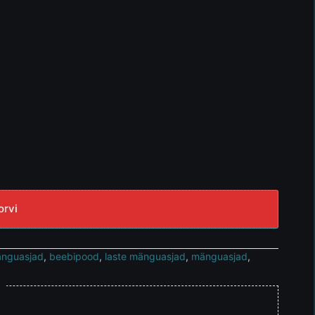
orvi
änguasjad
,
beebipood
,
laste mänguasjad
,
mänguasjad
,