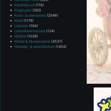
Käsitööpood
(116)
Kingitused
(292)
Kodu- ja aiakaubad
(2546)
Kotid
(1176)
Leiunurk
(194)
Lemmikloomapood
(134)
Mööbel
(1029)
Riided & Aksessuaarid
(4537)
Vabaaja- ja sporditarbed
(1454)