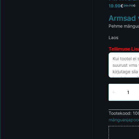
19.99
€
29.79
€
Armsad 
Pehme mänguas
Laos
Tellimuse Lis
Tootekood:
10
mänguasjapoo