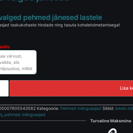
valged pehmed jänesed lastele
jad taskukohaste hindade ning tasuta kohaletoimetamisega!
ainfo
Lisa k
05007605543562
Kategooria:
Pehmed mänguasjad
Sildid:
beebi m
d
,
pehmed mänguasjad
Turvaline Maksmine