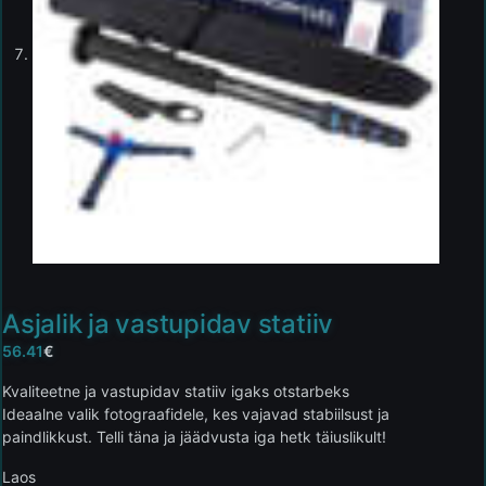
Asjalik ja vastupidav statiiv
56.41
€
Kvaliteetne ja vastupidav statiiv igaks otstarbeks
Ideaalne valik fotograafidele, kes vajavad stabiilsust ja
paindlikkust. Telli täna ja jäädvusta iga hetk täiuslikult!
Laos