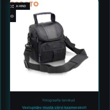
HEA HIND
Fotograafia tarvikud
Vastupidav musta värvi kaamerakott