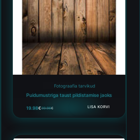
Fotograafia tarvikud
Puidumustriga taust pildistamise jaoks
LISA KORVI
19.98
€
39.96
€