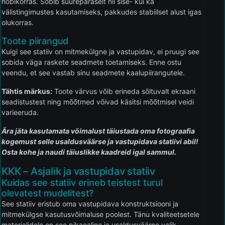
hobikorras. Sobib suurepäraselt nii sise- kui ka
välistingimustes kasutamiseks, pakkudes stabiilset alust igas
olukorras.
Toote piirangud
Kuigi see statiiv on mitmekülgne ja vastupidav, ei pruugi see
sobida väga raskete seadmete toetamiseks. Enne ostu
veendu, et see vastab sinu seadmete kaalupiirangutele.
Tähtis märkus:
Toote värvus võib erineda sõltuvalt ekraani
seadistustest ning mõõtmed võivad käsitsi mõõtmisel veidi
varieeruda.
Ära jäta kasutamata võimalust täiustada oma fotograafia
kogemust selle usaldusväärse ja vastupidava statiivi abil!
Osta kohe ja naudi täiuslikke kaadreid igal sammul.
KKK – Asjalik ja vastupidav statiiv
Kuidas see statiiv erineb teistest turul
olevatest mudelitest?
See statiiv eristub oma vastupidava konstruktsiooni ja
mitmekülgse kasutusvõimaluse poolest. Tänu kvaliteetsetele
materjalidele on see pikaealine ja usaldusväärne valik