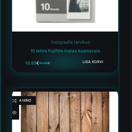
Fotograafia tarvikud
10 lehte Fujifilm Instax kaamerale
LISA KORVI
10.93
€
19.88
€
HEA HIND