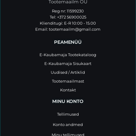
Tootemaailm OÜ
Reg nr: 11599230
Tel: +372 56900025
Klienditugi: E-R 10:00 - 15.00
Email:
tootemaailm@gmail.com
PEAMENÜÜ
E-Kaubamaja Tootekataloog
E-Kaubamaja Sisukaart
Uudised / Artiklid
Tootemaailmast
Kontakt
MINU KONTO
Tellimused
Konto andmed
Minu tellimused