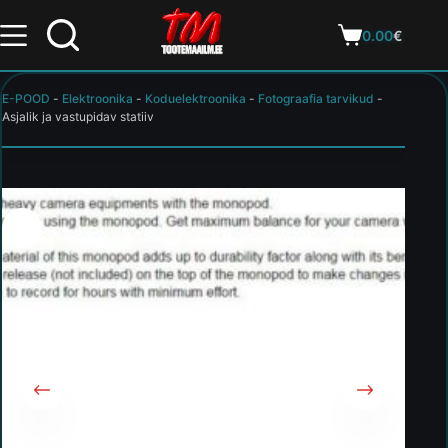
0.00
€
E-POOD
-
Elektroonika
-
Koduelektroonika
-
Fotograafia tarvikud
-
Asjalik ja vastupidav statiiv