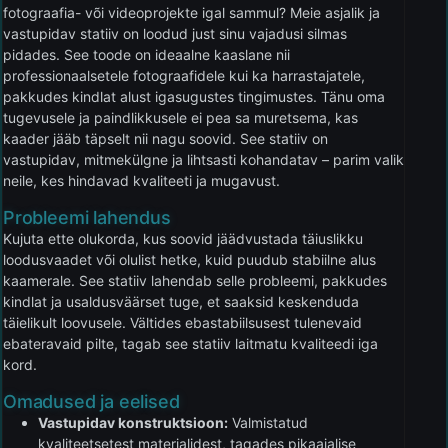
fotograafia- või videoprojekte igal sammul? Meie asjalik ja
vastupidav statiiv on loodud just sinu vajadusi silmas
pidades. See toode on ideaalne kaaslane nii
professionaalsetele fotograafidele kui ka harrastajatele,
pakkudes kindlat alust igasugustes tingimustes. Tänu oma
tugevusele ja paindlikkusele ei pea sa muretsema, kas
kaader jääb täpselt nii nagu soovid. See statiiv on
vastupidav, mitmekülgne ja lihtsasti kohandatav – parim valik
neile, kes hindavad kvaliteeti ja mugavust.
Probleemi lahendus
Kujuta ette olukorda, kus soovid jäädvustada täiuslikku
loodusvaadet või olulist hetke, kuid puudub stabiilne alus
kaamerale. See statiiv lahendab selle probleemi, pakkudes
kindlat ja usaldusväärset tuge, et saaksid keskenduda
täielikult loovusele. Vältides ebastabiilsusest tulenevaid
ebateravaid pilte, tagab see statiiv laitmatu kvaliteedi iga
kord.
Omadused ja eelised
Vastupidav konstruktsioon:
Valmistatud
kvaliteetsetest materjalidest, tagades pikaajalise