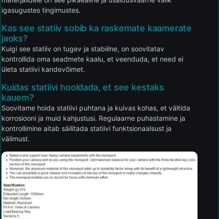
igasugustes tingimustes.
Kas see statiiv sobib ka raskemate kaamerate
jaoks?
Kuigi see statiiv on tugev ja stabiilne, on soovitatav
kontrollida oma seadmete kaalu, et veenduda, et need ei
ületa statiivi kandevõimet.
Kuidas statiivi hooldada, et see kestaks
kauem?
Soovitame hoida statiivi puhtana ja kuivas kohas, et vältida
korrosiooni ja muid kahjustusi. Regulaarne puhastamine ja
kontrollimine aitab säilitada statiivi funktsionaalsust ja
välimust.