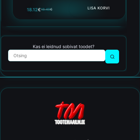
LISA KORVI
18.12
€
18.49
€
Kas ei leidnud sobivat toodet?