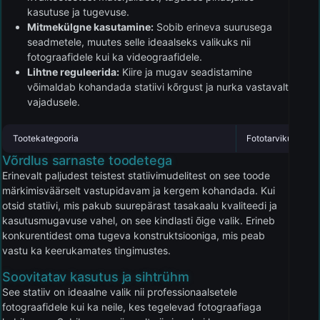
kasutuse ja tugevuse.
Mitmekülgne kasutamine:
Sobib erineva suurusega
seadmetele, muutes selle ideaalseks valikuks nii
fotograafidele kui ka videograafidele.
Lihtne reguleerida:
Kiire ja mugav seadistamine
võimaldab kohandada statiivi kõrgust ja nurka vastavalt
vajadusele.
Tootekategooria
Fototarvikud
Võrdlus sarnaste toodetega
Erinevalt paljudest teistest statiivimudelitest on see toode
märkimisväärselt vastupidavam ja kergem kohandada. Kui
otsid statiivi, mis pakub suurepärast tasakaalu kvaliteedi ja
kasutusmugavuse vahel, on see kindlasti õige valik. Erineb
konkurentidest oma tugeva konstruktsiooniga, mis peab
vastu ka keerukamates tingimustes.
Soovitatav kasutus ja sihtrühm
See statiiv on ideaalne valik nii professionaalsetele
fotograafidele kui ka neile, kes tegelevad fotograafiaga