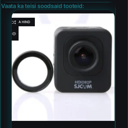
Vaata ka teisi soodsaid tooteid:
HEA HIND