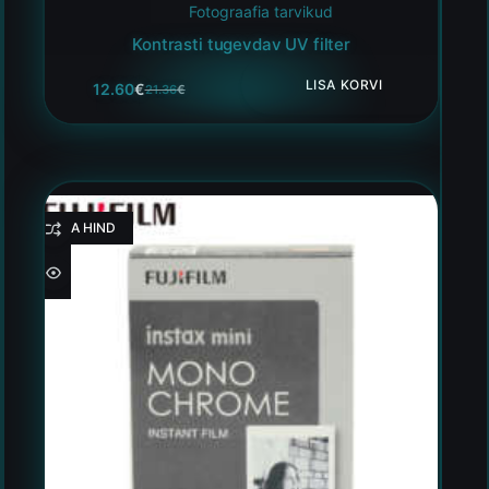
Fotograafia tarvikud
Kontrasti tugevdav UV filter
LISA KORVI
12.60
€
21.36
€
HEA HIND