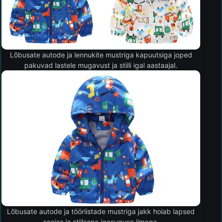
Lõbusate autode ja lennukite mustriga kapuutsiga joped
pakuvad lastele mugavust ja stiili igal aastaajal.
Lõbusate autode ja tööriistade mustriga jakk hoiab lapsed
soojas ja stiilsena igasuguse ilmaga.