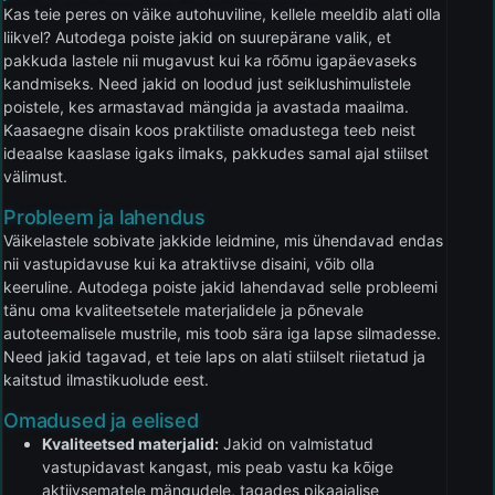
Kas teie peres on väike autohuviline, kellele meeldib alati olla
liikvel? Autodega poiste jakid on suurepärane valik, et
pakkuda lastele nii mugavust kui ka rõõmu igapäevaseks
kandmiseks. Need jakid on loodud just seiklushimulistele
poistele, kes armastavad mängida ja avastada maailma.
Kaasaegne disain koos praktiliste omadustega teeb neist
ideaalse kaaslase igaks ilmaks, pakkudes samal ajal stiilset
välimust.
Probleem ja lahendus
Väikelastele sobivate jakkide leidmine, mis ühendavad endas
nii vastupidavuse kui ka atraktiivse disaini, võib olla
keeruline. Autodega poiste jakid lahendavad selle probleemi
tänu oma kvaliteetsetele materjalidele ja põnevale
autoteemalisele mustrile, mis toob sära iga lapse silmadesse.
Need jakid tagavad, et teie laps on alati stiilselt riietatud ja
kaitstud ilmastikuolude eest.
Omadused ja eelised
Kvaliteetsed materjalid:
Jakid on valmistatud
vastupidavast kangast, mis peab vastu ka kõige
aktiivsematele mängudele, tagades pikaajalise