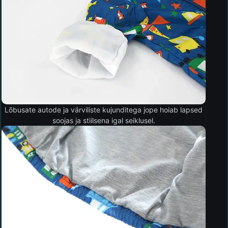
Lõbusate autode ja värviliste kujunditega jope hoiab lapsed
soojas ja stiilsena igal seiklusel.