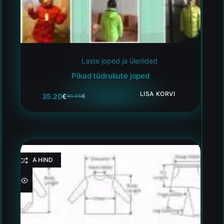
Laste joped ja üleriided
Pikad tüdrukute joped
LISA KORVI
35.20
€
61.75
€
HEA HIND