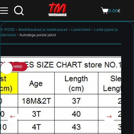
0.00
€
E-POOD
-
Beebikaubad ja lastekaubad
-
Lasteriided
-
Laste joped ja
üleriided
-
Autodega poiste jakid
HEA HIND