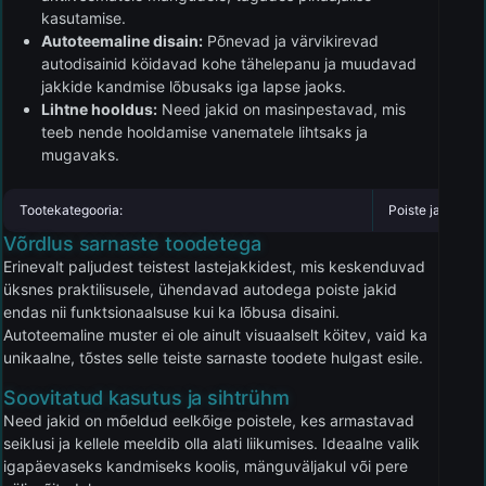
kasutamise.
Autoteemaline disain:
Põnevad ja värvikirevad
autodisainid köidavad kohe tähelepanu ja muudavad
jakkide kandmise lõbusaks iga lapse jaoks.
Lihtne hooldus:
Need jakid on masinpestavad, mis
teeb nende hooldamise vanematele lihtsaks ja
mugavaks.
Tootekategooria:
Poiste jakid
Võrdlus sarnaste toodetega
Erinevalt paljudest teistest lastejakkidest, mis keskenduvad
üksnes praktilisusele, ühendavad autodega poiste jakid
endas nii funktsionaalsuse kui ka lõbusa disaini.
Autoteemaline muster ei ole ainult visuaalselt köitev, vaid ka
unikaalne, tõstes selle teiste sarnaste toodete hulgast esile.
Soovitatud kasutus ja sihtrühm
Need jakid on mõeldud eelkõige poistele, kes armastavad
seiklusi ja kellele meeldib olla alati liikumises. Ideaalne valik
igapäevaseks kandmiseks koolis, mänguväljakul või pere