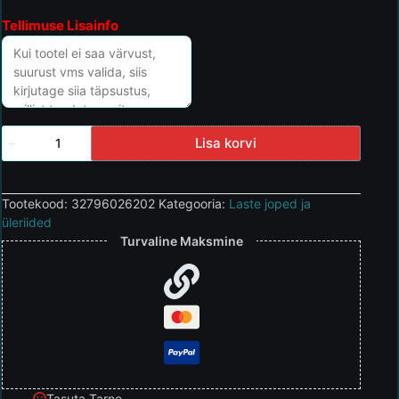
Tellimuse Lisainfo
Lisa korvi
Tootekood:
32796026202
Kategooria:
Laste joped ja
üleriided
Turvaline Maksmine
Tasuta Tarne