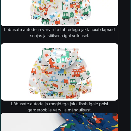
Lõbusate autode ja värviliste tähtedega jakk hoiab lapsed
soojas ja stiilsena igal seiklusel.
Lõbusate autode ja rongidega jakk lisab igale poisi
garderoobile värvi ja mängulisust.