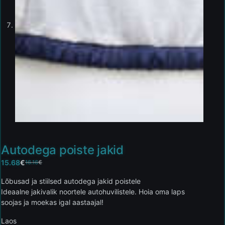
Autodega poiste jakid
15.68
€
16.16
€
Lõbusad ja stiilsed autodega jakid poistele
Ideaalne jakivalik noortele autohuvilistele. Hoia oma laps
soojas ja moekas igal aastaajal!
Laos