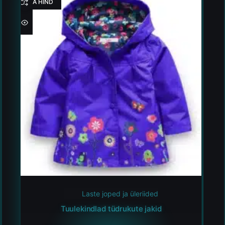
HEA HIND
Laste joped ja üleriided
Tuulekindlad tüdrukute jakid