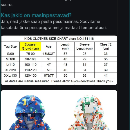
suurus.
Kas jakid on masinpestavad?
Jah, neid jakke saab pesta pesumasinas. Soovitame
kasutada õrna pesuprogrammi ja madalat temperatuuri.