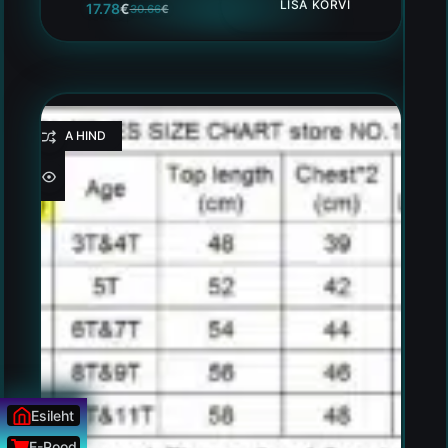
LISA KORVI
17.78
€
30.66
€
HEA HIND
Esileht
E-Pood