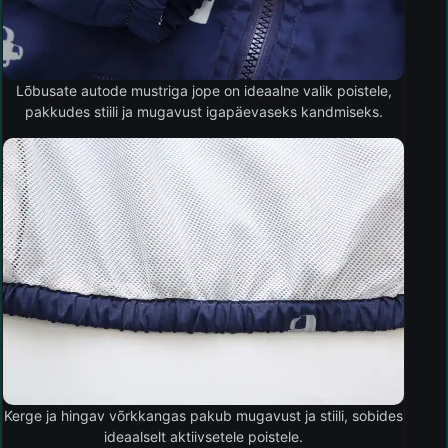
Lõbusate autode mustriga jope on ideaalne valik poistele,
pakkudes stiili ja mugavust igapäevaseks kandmiseks.
Kerge ja hingav võrkkangas pakub mugavust ja stiili, sobides
ideaalselt aktiivsetele poistele.