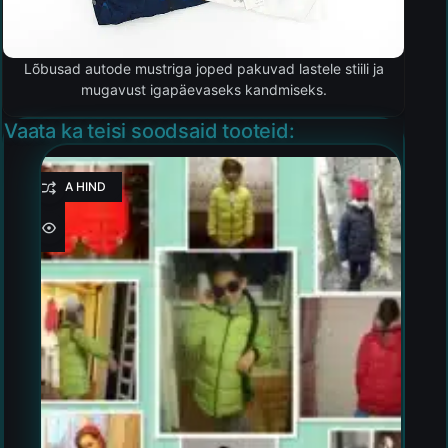
Lõbusad autode mustriga joped pakuvad lastele stiili ja
mugavust igapäevaseks kandmiseks.
Vaata ka teisi soodsaid tooteid:
HEA HIND