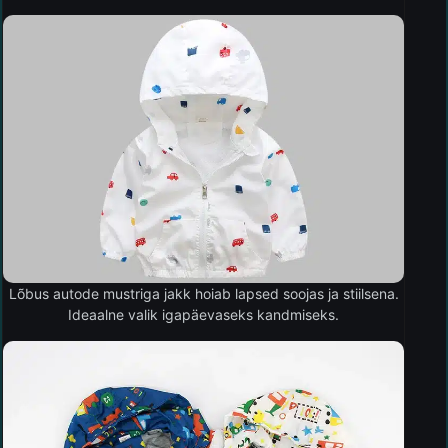
Lõbus autode mustriga jakk hoiab lapsed soojas ja stiilsena.
Ideaalne valik igapäevaseks kandmiseks.