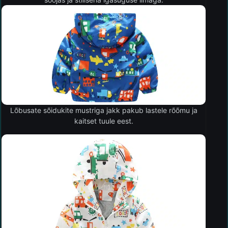
Lõbusate sõidukite mustriga jakk pakub lastele rõõmu ja
kaitset tuule eest.