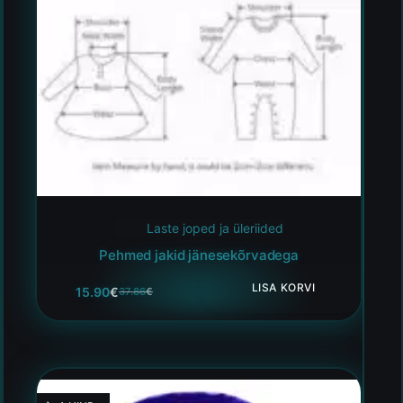
Laste joped ja üleriided
Pehmed jakid jänesekõrvadega
LISA KORVI
15.90
€
37.86
€