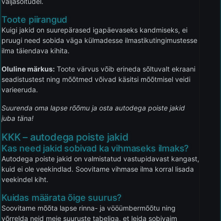
väljasõitudel.
Toote piirangud
Kuigi jakid on suurepärased igapäevaseks kandmiseks, ei
pruugi need sobida väga külmadesse ilmastikutingimustesse
ilma täiendava kihita.
Oluline märkus:
Toote värvus võib erineda sõltuvalt ekraani
seadistustest ning mõõtmed võivad käsitsi mõõtmisel veidi
varieeruda.
Suurenda oma lapse rõõmu ja osta autodega poiste jakid
juba täna!
KKK – autodega poiste jakid
Kas need jakid sobivad ka vihmaseks ilmaks?
Autodega poiste jakid on valmistatud vastupidavast kangast,
kuid ei ole veekindlad. Soovitame vihmase ilma korral lisada
veekindel kiht.
Kuidas määrata õige suurus?
Soovitame mõõta lapse rinna- ja vööümbermõõtu ning
võrrelda neid meie suuruste tabeliga, et leida sobivaim