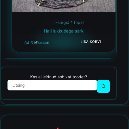
T-särgid / Topid
Hall lukkudega särk
LISA KORVI
34.51
€
59.50
€
Kas ei leidnud sobivat toodet?