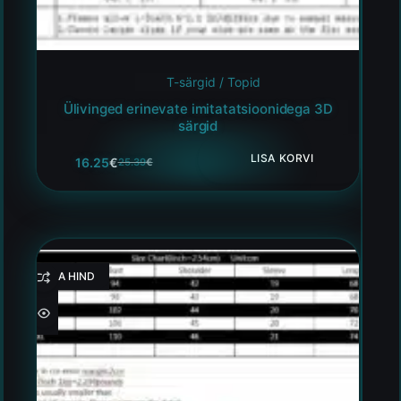
T-särgid / Topid
Ülivinged erinevate imitatatsioonidega 3D
särgid
LISA KORVI
16.25
€
25.39
€
HEA HIND