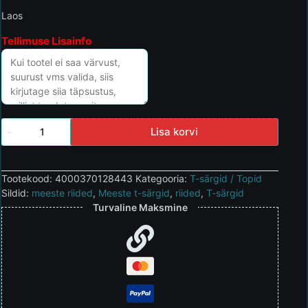
Laos
Tellimuse Lisainfo
Lisa korvi
Tootekood:
4000370128443
Kategooria:
T-särgid / Topid
Sildid:
meeste riided
,
Meeste t-särgid
,
riided
,
T-särgid
Turvaline Maksmine