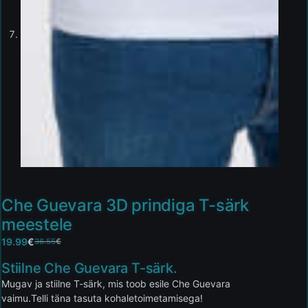
Che Guevara 3D prindiga T-särk
meestele
19.99
€
36.55
€
Stiilne Che Guevara T-särk.
Mugav ja stiilne T-särk, mis toob esile Che Guevara
vaimu.Telli täna tasuta kohaletoimetamisega!