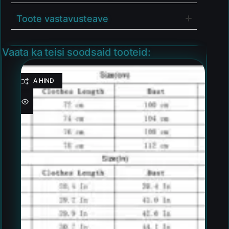
Toote vastavusteave
Vaata ka teisi soodsaid tooteid:
HEA HIND