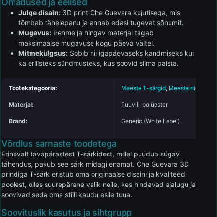
Omadused ja eelised
Julge disain:
3D print Che Guevara kujutisega, mis
tõmbab tähelepanu ja annab edasi tugevat sõnumit.
Mugavus:
Pehme ja hingav materjal tagab
maksimaalse mugavuse kogu päeva vältel.
Mitmekülgsus:
Sobib nii igapäevaseks kandmiseks kui
ka erilisteks sündmusteks, kus soovid silma paista.
Tootekategooria:
Meeste T-särgid
,
Meeste riided
Materjal:
Puuvill, polüester
Brand:
Generic (White Label)
Võrdlus sarnaste toodetega
Erinevalt tavapärastest T-särkidest, millel puudub sügav
tähendus, pakub see särk midagi enamat. Che Guevara 3D
prindiga T-särk eristub oma originaalse disaini ja kvaliteedi
poolest, olles suurepärane valik neile, kes hindavad ajalugu ja
soovivad seda oma stiili kaudu esile tuua.
Soovituslik kasutus ja sihtgrupp