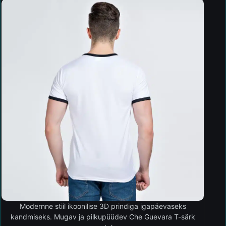
Modernne stiil ikoonilise 3D prindiga igapäevaseks
kandmiseks. Mugav ja pilkupüüdev Che Guevara T-särk