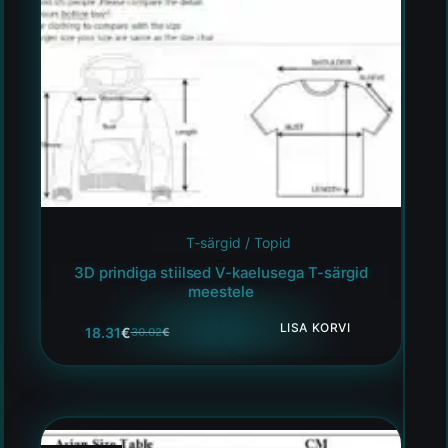
T-särgid / Topid
3D prindiga stiilsed V-kaelusega T-särgid
meestele
LISA KORVI
18.31
€
30.02
€