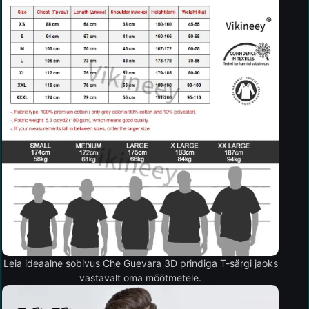
Leia ideaalne sobivus Che Guevara 3D prindiga T-särgi jaoks
vastavalt oma mõõtmetele.