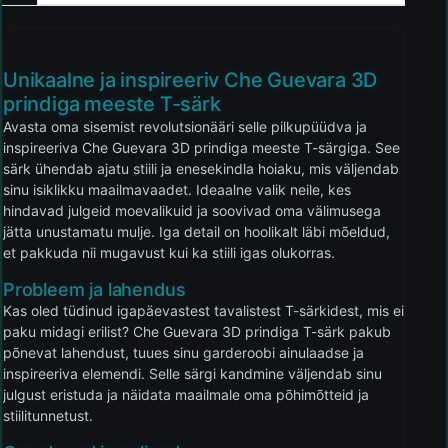
Unikaalne ja inspireeriv Che Guevara 3D
prindiga meeste T-särk
Avasta oma sisemist revolutsionääri selle pilkupüüdva ja
inspireeriva Che Guevara 3D prindiga meeste T-särgiga. See
särk ühendab ajatu stiili ja enesekindla hoiaku, mis väljendab
sinu isiklikku maailmavaadet. Ideaalne valik neile, kes
hindavad julgeid moevalikuid ja soovivad oma välimusega
jätta unustamatu mulje. Iga detail on hoolikalt läbi mõeldud,
et pakkuda nii mugavust kui ka stiili igas olukorras.
Probleem ja lahendus
Kas oled tüdinud igapäevastest tavalistest T-särkidest, mis ei
paku midagi erilist? Che Guevara 3D prindiga T-särk pakub
põnevat lahendust, tuues sinu garderoobi ainulaadse ja
inspireeriva elemendi. Selle särgi kandmine väljendab sinu
julgust eristuda ja näidata maailmale oma põhimõtteid ja
stiilitunnetust.