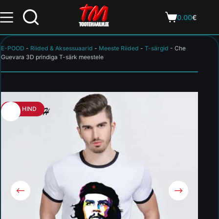
0.00
€
E-POOD
-
Riided & Aksessuaarid
-
Meeste Riided
-
T-särgid
-
Che
Guevara 3D prindiga T-särk meestele
HEA HIND