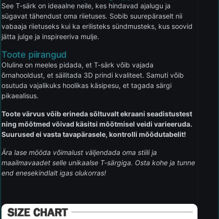
See T-särk on ideaalne neile, kes hindavad ajalugu ja
sügavat tähendust oma riietuses. Sobib suurepäraselt nii
vabaaja riietuseks kui ka erilisteks sündmusteks, kus soovid
jätta julge ja inspireeriva mulje.
Toote piirangud
Oluline on meeles pidada, et T-särk võib vajada
õrnahooldust, et säilitada 3D prindi kvaliteet. Samuti võib
osutuda vajalikuks hoolikas käsipesu, et tagada särgi
pikaealisus.
Toote värvus võib erineda sõltuvalt ekraani seadistustest
ning mõõtmed võivad käsitsi mõõtmisel veidi varieeruda.
Suurused ei vasta tavapärasele, kontrolli mõõdutabelit!
Ära lase mööda võimalust väljendada oma stiili ja
maailmavaadet selle unikaalse T-särgiga. Osta kohe ja tunne
end enesekindlalt igas olukorras!