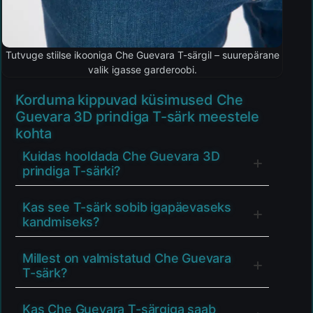
Tutvuge stiilse ikooniga Che Guevara T-särgil – suurepärane
valik igasse garderoobi.
Korduma kippuvad küsimused Che
Guevara 3D prindiga T-särk meestele
kohta
Kuidas hooldada Che Guevara 3D
prindiga T-särki?
Kas see T-särk sobib igapäevaseks
kandmiseks?
Millest on valmistatud Che Guevara
T-särk?
Kas Che Guevara T-särgiga saab