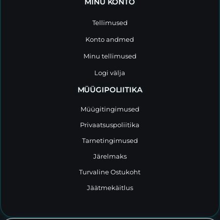
MINU KONTO
Tellimused
Konto andmed
Minu tellimused
Logi välja
MÜÜGIPOLIITIKA
Müügitingimused
Privaatsuspoliitika
Tarnetingimused
Järelmaks
Turvaline Ostukoht
Jäätmekäitlus