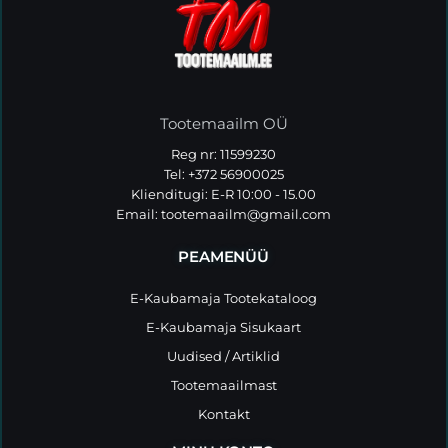
Tootemaailm OÜ
Reg nr: 11599230
Tel: +372 56900025
Klienditugi: E-R 10:00 - 15.00
Email:
tootemaailm@gmail.com
PEAMENÜÜ
E-Kaubamaja Tootekataloog
E-Kaubamaja Sisukaart
Uudised / Artiklid
Tootemaailmast
Kontakt