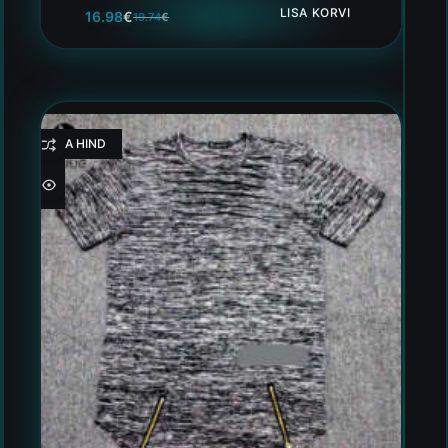
LISA KORVI
16.98
€
19.74
€
HEA HIND