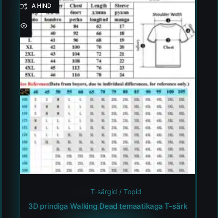
HEA HIND
T-särgid / Topid
3D prindiga Walking Dead temaatikaga T-särk