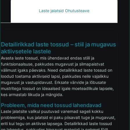
Laste jalatsid Ohutusteave
Detailirikkad laste tossud – stiil ja mugavus
aktiivsetele lastele
Avasta laste tossud, mis ühendavad endas stiili ja
funktsionaalsuse, pakkudes mugavust ja silmapaistvat
välimust igaks päevaks. Need detailirikkad laste tossud on
loodud toetama aktiivseid lapsi, pakkudes neile vajalikku
mugavust ja vastupidavust. Erksate värvide ja lõbusate
mustritega tossud on ideaalsed igale moeteadlikule lapsele,
kes armastab liikuda ja mängida.
Probleem, mida need tossud lahendavad
Laste jalatsite valikul puutuvad vanemad sageli kokku
probleemiga, kus jalatsid ei paku piisavalt tuge ja mugavust,
eriti kui tegu on aktiivse lapsega. Detailirikkad laste tossud
on lahendus, pakkudes hingavat materjali ja pehmet EVA