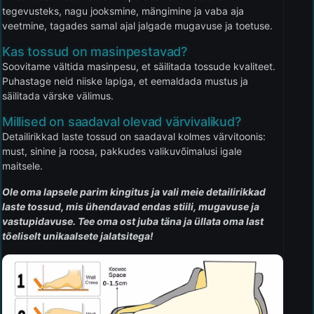
tegevusteks, nagu jooksmine, mängimine ja vaba aja
veetmine, tagades samal ajal jalgade mugavuse ja toetuse.
Kas tossud on masinpestavad?
Soovitame vältida masinpesu, et säilitada tossude kvaliteet.
Puhastage neid niiske lapiga, et eemaldada mustus ja
säilitada värske välimus.
Millised on saadaval olevad värvivalikud?
Detailirikkad laste tossud on saadaval kolmes värvitoonis:
must, sinine ja roosa, pakkudes valikuvõimalusi igale
maitsele.
Ole oma lapsele parim kingitus ja vali meie detailirikkad
laste tossud, mis ühendavad endas stiili, mugavuse ja
vastupidavuse. Tee oma ost juba täna ja üllata oma last
tõeliselt unikaalsete jalatsitega!