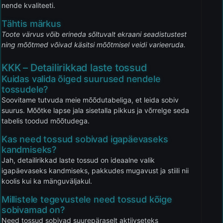
nende kvaliteeti.
Tähtis märkus
Toote värvus võib erineda sõltuvalt ekraani seadistustest
ning mõõtmed võivad käsitsi mõõtmisel veidi varieeruda.
KKK – Detailirikkad laste tossud
Kuidas valida õiged suurused nendele
tossudele?
Soovitame tutvuda meie mõõdutabeliga, et leida sobiv
suurus. Mõõtke lapse jala sisetalla pikkus ja võrrelge seda
tabelis toodud mõõtudega.
Kas need tossud sobivad igapäevaseks
kandmiseks?
Jah, detailirikkad laste tossud on ideaalne valik
igapäevaseks kandmiseks, pakkudes mugavust ja stiili nii
koolis kui ka mänguväljakul.
Millistele tegevustele need tossud kõige
sobivamad on?
Need tossud sobivad suurepäraselt aktiivseteks