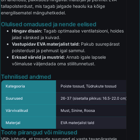
tallapolsterdust, mis tagab jalgade heaolu ka kõige
energilisematel mänguhetkedel.
Olulised omadused ja nende eelised
Hingav disain:
Tagab optimaalse ventilatsiooni, hoides
jalad värsked ja kuivad.
Vastupidav EVA materjalist tald:
Pakub suurepärast
polsterdust ja pehmust igal sammul.
Erksad värvid ja mustrid:
Annab igale lapsele
võimaluse väljendada oma stiilitunnetust.
Tehnilised andmed
Kategooria
Poiste tossud, Tüdrukute tossud
Suurused
26-37 (sisetalla pikkus: 16.5-22.0 cm)
Värvivalikud
Must, Sinine, Roosa
Materjal
EVA materjalist tald
Toote piirangud või miinused
Võib juhtuda, et tossude suurused ei vasta tavapärastele