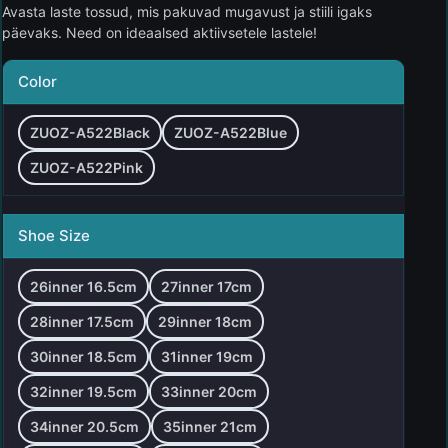
Avasta laste tossud, mis pakuvad mugavust ja stiili igaks
päevaks. Need on ideaalsed aktiivsetele lastele!
Color
ZUOZ-A522Black
ZUOZ-A522Blue
ZUOZ-A522Pink
Shoe Size
26inner 16.5cm
27inner 17cm
28inner 17.5cm
29inner 18cm
30inner 18.5cm
31inner 19cm
32inner 19.5cm
33inner 20cm
34inner 20.5cm
35inner 21cm