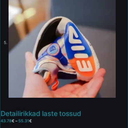
Detailirikkad laste tossud
43.78
€
–
55.31
€