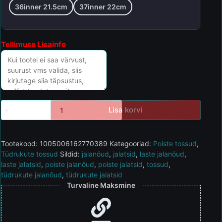
36inner 21.5cm
37inner 22cm
Tellimuse Lisainfo
Lisa korvi
Tootekood:
1005006162770389
Kategooriad:
Poiste tossud
,
Tüdrukute tossud
Sildid:
jalanõud
,
jalatsid
,
laste jalanõud
,
laste jalatsid
,
poiste jalanõud
,
poiste jalatsid
,
tossud
,
tüdrukute jalanõud
,
tüdrukute jalatsid
Turvaline Maksmine