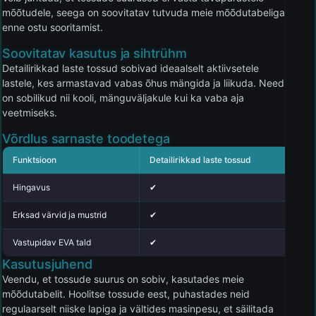
mõõtudele, seega on soovitatav tutvuda meie mõõdutabeliga
enne ostu sooritamist.
Soovitatav kasutus ja sihtrühm
Detailirikkad laste tossud sobivad ideaalselt aktiivsetele
lastele, kes armastavad vabas õhus mängida ja liikuda. Need
on sobilikud nii kooli, mänguväljakule kui ka vaba aja
veetmiseks.
Võrdlus sarnaste toodetega
Funktsioon
Detailirikkad laste tossud
Kesk
Hingavus
✔
✘
Erksad värvid ja mustrid
✔
✘
Vastupidav EVA tald
✔
✘
Kasutusjuhend
Veendu, et tossude suurus on sobiv, kasutades meie
mõõdutabelit. Hoolitse tossude eest, puhastades neid
regulaarselt niiske lapiga ja vältides masinpesu, et säilitada