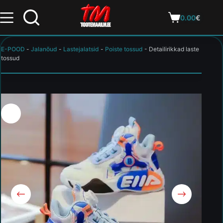
0.00
€
E-POOD
-
Jalanõud
-
Lastejalatsid
-
Poiste tossud
-
Detailirikkad laste
tossud