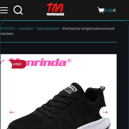
0.00
€
E-POOD
-
Jalanõud
-
Spordijalatsid
-
Elastsed ja kerged jooksutossud
naistele
HEA HIND