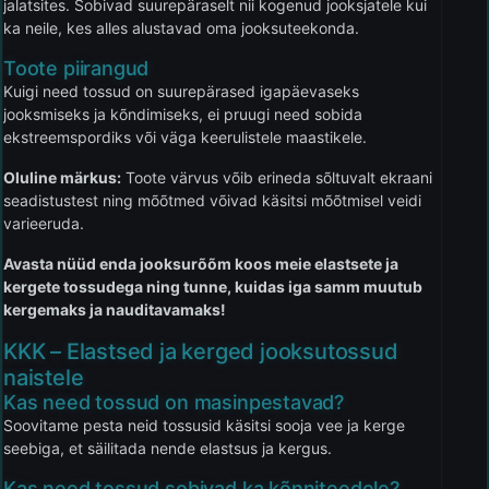
jalatsites. Sobivad suurepäraselt nii kogenud jooksjatele kui
ka neile, kes alles alustavad oma jooksuteekonda.
Toote piirangud
Kuigi need tossud on suurepärased igapäevaseks
jooksmiseks ja kõndimiseks, ei pruugi need sobida
ekstreemspordiks või väga keerulistele maastikele.
Oluline märkus:
Toote värvus võib erineda sõltuvalt ekraani
seadistustest ning mõõtmed võivad käsitsi mõõtmisel veidi
varieeruda.
Avasta nüüd enda jooksurõõm koos meie elastsete ja
kergete tossudega ning tunne, kuidas iga samm muutub
kergemaks ja nauditavamaks!
KKK – Elastsed ja kerged jooksutossud
naistele
Kas need tossud on masinpestavad?
Soovitame pesta neid tossusid käsitsi sooja vee ja kerge
seebiga, et säilitada nende elastsus ja kergus.
Kas need tossud sobivad ka kõnniteedele?