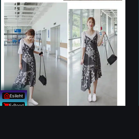
Esileht
E-Pood
Uudised
Vaata ka teisi soodsaid tooteid:
ÜLESSE
HEA HIND