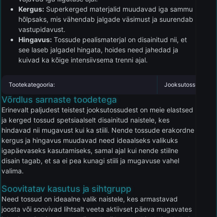
Kergus:
Superkerged materjalid muudavad iga sammu
hõlpsaks, mis vähendab jalgade väsimust ja suurendab
vastupidavust.
Hingavus:
Tossude pealismaterjal on disainitud nii, et
see laseb jalgadel hingata, hoides need jahedad ja
kuivad ka kõige intensiivsema trenni ajal.
Tootekategooria:
Jooksutossud
Võrdlus sarnaste toodetega
Erinevalt paljudest teistest jooksutossudest on meie elastsed
ja kerged tossud spetsiaalselt disainitud naistele, kes
hindavad nii mugavust kui ka stiili. Nende tossude erakordne
kergus ja hingavus muudavad need ideaalseks valikuks
igapäevaseks kasutamiseks, samal ajal kui nende stiilne
disain tagab, et sa ei pea kunagi stiili ja mugavuse vahel
valima.
Soovitatav kasutus ja sihtgrupp
Need tossud on ideaalne valik naistele, kes armastavad
joosta või soovivad lihtsalt veeta aktiivset päeva mugavates