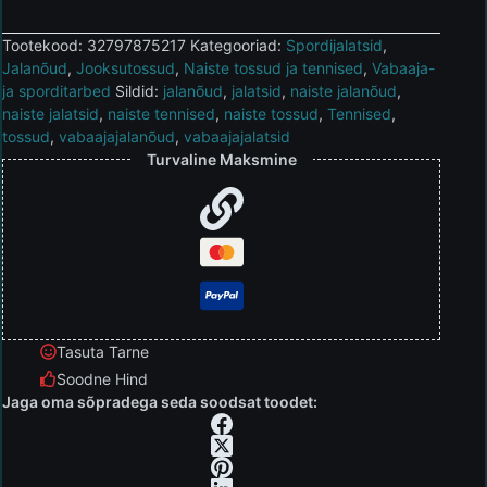
Tootekood:
32797875217
Kategooriad:
Spordijalatsid
,
Jalanõud
,
Jooksutossud
,
Naiste tossud ja tennised
,
Vabaaja-
ja sporditarbed
Sildid:
jalanõud
,
jalatsid
,
naiste jalanõud
,
naiste jalatsid
,
naiste tennised
,
naiste tossud
,
Tennised
,
tossud
,
vabaajajalanõud
,
vabaajajalatsid
Turvaline Maksmine
Tasuta Tarne
Soodne Hind
Jaga oma sõpradega seda soodsat toodet: