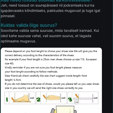
Jah, need tossud on suurepärased nii jooksmiseks kui ka
igapäevaseks kõndimiseks, pakkudes mugavust ja tuge igal
pinnasel.
Kuidas valida õige suurus?
Soovitame valida sama suuruse, mida tavaliselt kannad. Kui
oled kahe suuruse vahel, vali suurem suurus, et tagada
optimaalne mugavus.