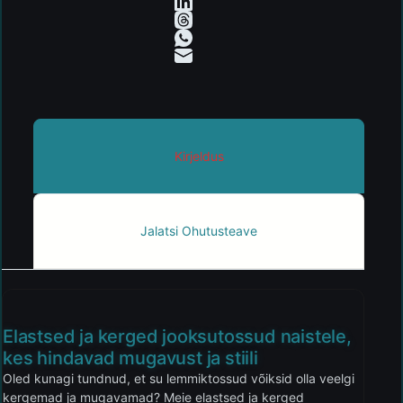
Kirjeldus
Jalatsi Ohutusteave
Elastsed ja kerged jooksutossud naistele,
kes hindavad mugavust ja stiili
Oled kunagi tundnud, et su lemmiktossud võiksid olla veelgi
kergemad ja mugavamad? Meie elastsed ja kerged