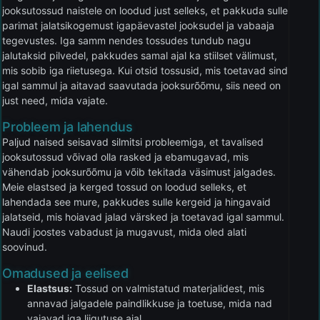
jooksutossud naistele on loodud just selleks, et pakkuda sulle
parimat jalatsikogemust igapäevastel jooksudel ja vabaaja
tegevustes. Iga samm nendes tossudes tundub nagu
jalutaksid pilvedel, pakkudes samal ajal ka stiilset välimust,
mis sobib iga riietusega. Kui otsid tossusid, mis toetavad sind
igal sammul ja aitavad saavutada jooksurõõmu, siis need on
just need, mida vajate.
Probleem ja lahendus
Paljud naised seisavad silmitsi probleemiga, et tavalised
jooksutossud võivad olla rasked ja ebamugavad, mis
vähendab jooksurõõmu ja võib tekitada väsimust jalgades.
Meie elastsed ja kerged tossud on loodud selleks, et
lahendada see mure, pakkudes sulle kergeid ja hingavaid
jalatseid, mis hoiavad jalad värsked ja toetavad igal sammul.
Naudi joostes vabadust ja mugavust, mida oled alati
soovinud.
Omadused ja eelised
Elastsus:
Tossud on valmistatud materjalidest, mis
annavad jalgadele paindlikkuse ja toetuse, mida nad
vajavad iga liigutuse ajal.