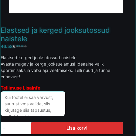
Elastsed ja kerged jooksutossud
naistele
46.58
€
83.18
€
Elastsed kerged jooksutossud naistele.
Avasta mugav ja kerge jooksuelamus! Ideaalne valik
sportimiseks ja vaba aja veetmiseks. Telli nüüd ja tunne
erinevust!
Tellimuse Lisainfo
Lisa korvi