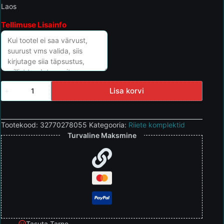
Laos
Tellimuse Lisainfo
Lisa korvi
Tootekood:
32770278055
Kategooria:
Riiete komplektid
Turvaline Maksmine
Tasuta Tarne