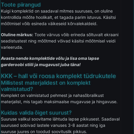
Toote piirangud
Kuigi komplektid on saadaval mitmes suuruses, on oluline
kontrollida mõõte hoolikalt, et tagada parim istuvus. Käsitsi
mõõtmisel võib esineda väikeseid kõrvalekaldeid.
Oluline märkus:
Toote värvus võib erineda sõltuvalt ekraani
seadistustest ning mõõtmed võivad käsitsi mõõtmisel veidi
varieeruda.
Avasta nende komplektide võlu ja lisa oma lapse
garderoobi stiili ja mugavust juba täna!
KKK – hall või roosa komplekt tüdrukutele
Millistest materjalidest on komplekt
valmistatud?
Komplekt on valmistatud pehmest ja nahasõbralikust
materjalist, mis tagab maksimaalse mugavuse ja hingavuse.
Kuidas valida õiget suurust?
Suuruse valikul soovitame lähtuda lapse pikkusest. Saadaval
suurused sobivad lastele vanuses 3-8 aastat ning iga
suuruse juures on toodud soovituslik pikkus.