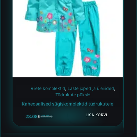
Riiete komplektid
,
Laste joped ja üleriided
,
Tüdrukute püksid
Kaheosalised sügiskomplektid tüdrukutele
LISA KORVI
28.08
€
28.65
€