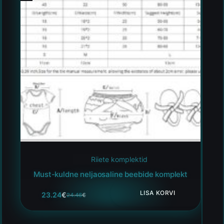
Riiete komplektid
Must-kuldne neljaosaline beebide komplekt
LISA KORVI
23.24
€
24.46
€