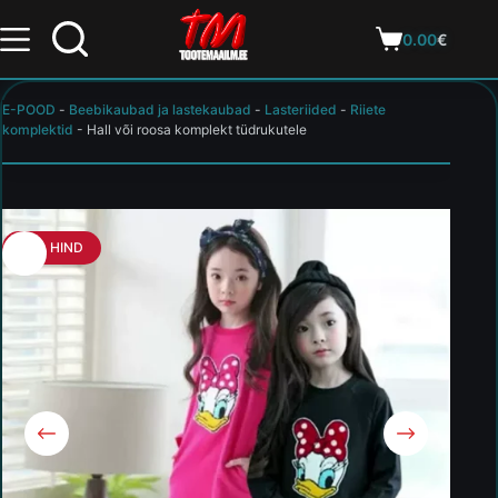
0.00
€
E-POOD
-
Beebikaubad ja lastekaubad
-
Lasteriided
-
Riiete
komplektid
-
Hall või roosa komplekt tüdrukutele
HEA HIND