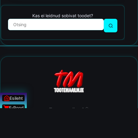
Kas ei leidnud sobivat toodet?
Esileht
E-Pood
Tootemaailm OÜ
Uudised
Reg nr: 11599230
Tel: +372 56900025
ÜLESSE
Klienditugi: E-R 10:00 - 15.00
Email:
tootemaailm@gmail.com