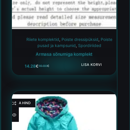
Riiete komplektid
,
Poiste dressipüksid
,
Poiste
pusad ja kampsunid
,
Spordiriided
Armasa sõnumiga komplekt
LISA KORVI
14.28
€
16.80
€
HEA HIND