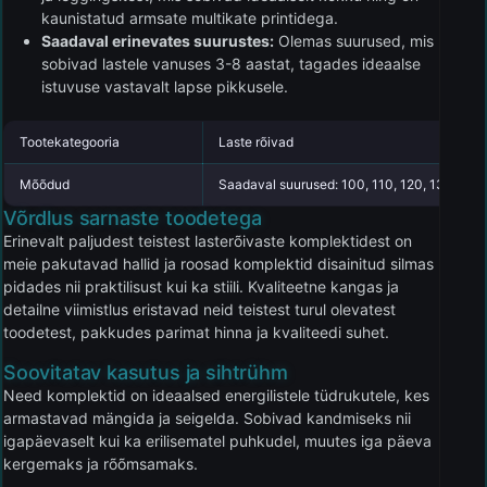
kaunistatud armsate multikate printidega.
Saadaval erinevates suurustes:
Olemas suurused, mis
sobivad lastele vanuses 3-8 aastat, tagades ideaalse
istuvuse vastavalt lapse pikkusele.
Tootekategooria
Laste rõivad
Mõõdud
Saadaval suurused: 100, 110, 120, 130, 140
Võrdlus sarnaste toodetega
Erinevalt paljudest teistest lasterõivaste komplektidest on
meie pakutavad hallid ja roosad komplektid disainitud silmas
pidades nii praktilisust kui ka stiili. Kvaliteetne kangas ja
detailne viimistlus eristavad neid teistest turul olevatest
toodetest, pakkudes parimat hinna ja kvaliteedi suhet.
Soovitatav kasutus ja sihtrühm
Need komplektid on ideaalsed energilistele tüdrukutele, kes
armastavad mängida ja seigelda. Sobivad kandmiseks nii
igapäevaselt kui ka erilisematel puhkudel, muutes iga päeva
kergemaks ja rõõmsamaks.