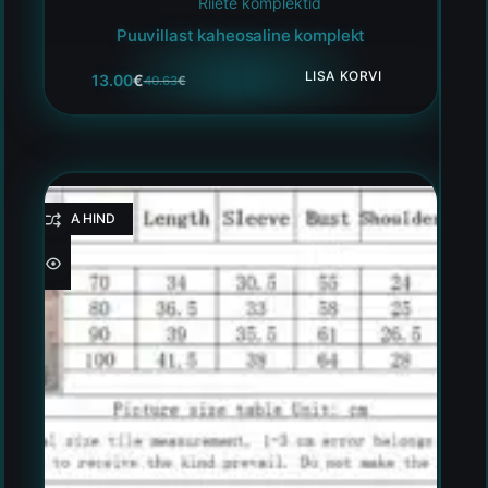
Riiete komplektid
Puuvillast kaheosaline komplekt
LISA KORVI
13.00
€
40.63
€
HEA HIND