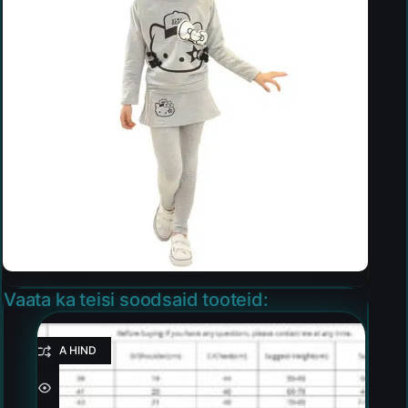
Vaata ka teisi soodsaid tooteid:
HEA HIND