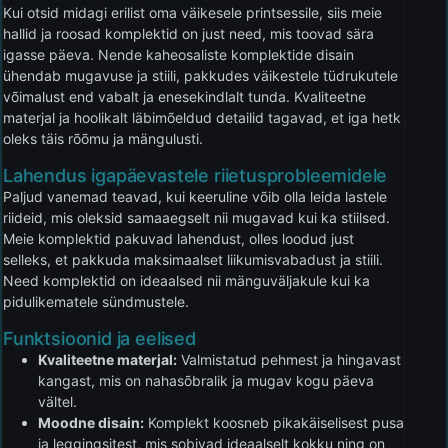
Kui otsid midagi erilist oma väikesele printsessile, siis meie
hallid ja roosad komplektid on just need, mis toovad sära
igasse päeva. Nende kaheosaliste komplektide disain
ühendab mugavuse ja stiili, pakkudes väikestele tüdrukutele
võimalust end vabalt ja enesekindlalt tunda. Kvaliteetne
materjal ja hoolikalt läbimõeldud detailid tagavad, et iga hetk
oleks täis rõõmu ja mängulusti.
Lahendus igapäevastele riietusprobleemidele
Paljud vanemad teavad, kui keeruline võib olla leida lastele
riideid, mis oleksid samaaegselt nii mugavad kui ka stiilsed.
Meie komplektid pakuvad lahendust, olles loodud just
selleks, et pakkuda maksimaalset liikumisvabadust ja stiili.
Need komplektid on ideaalsed nii mänguväljakule kui ka
pidulikematele sündmustele.
Funktsioonid ja eelised
Kvaliteetne materjal:
Valmistatud pehmest ja hingavast
kangast, mis on nahasõbralik ja mugav kogu päeva
vältel.
Moodne disain:
Komplekt koosneb pikakäiselisest pusa
ja leggingsitest, mis sobivad ideaalselt kokku ning on