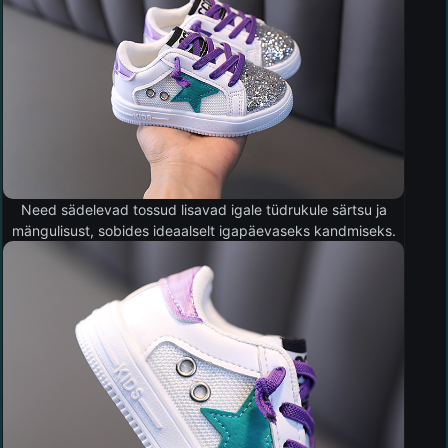
Need sädelevad tossud lisavad igale tüdrukule särtsu ja
mängulisust, sobides ideaalselt igapäevaseks kandmiseks.