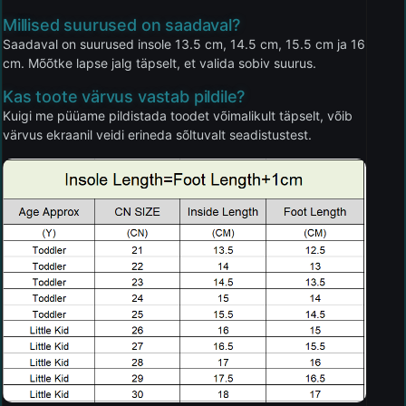
Millised suurused on saadaval?
Saadaval on suurused insole 13.5 cm, 14.5 cm, 15.5 cm ja 16
cm. Mõõtke lapse jalg täpselt, et valida sobiv suurus.
Kas toote värvus vastab pildile?
Kuigi me püüame pildistada toodet võimalikult täpselt, võib
värvus ekraanil veidi erineda sõltuvalt seadistustest.