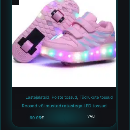
Lastejalatsid
,
Poiste tossud
,
Tüdrukute tossud
Roosad või mustad ratastega LED tossud
VALI
69.95
€