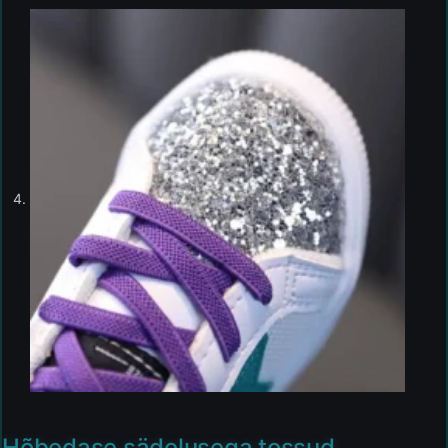
Hõbedase sädelusega tossud