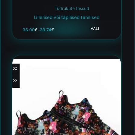
Tüdrukute tossud
Lillelised või täpilised tennised
VALI
36.90
€
–
39.74
€