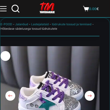
0.00
€
E-POOD
-
Jalanõud
-
Lastejalatsid
-
tüdrukute tossud ja tennised
-
Hõbedase sädelusega tossud tüdrukutele