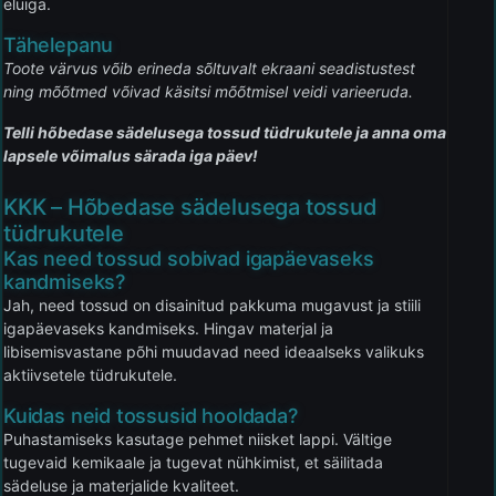
eluiga.
Tähelepanu
Toote värvus võib erineda sõltuvalt ekraani seadistustest
ning mõõtmed võivad käsitsi mõõtmisel veidi varieeruda.
Telli hõbedase sädelusega tossud tüdrukutele ja anna oma
lapsele võimalus särada iga päev!
KKK – Hõbedase sädelusega tossud
tüdrukutele
Kas need tossud sobivad igapäevaseks
kandmiseks?
Jah, need tossud on disainitud pakkuma mugavust ja stiili
igapäevaseks kandmiseks. Hingav materjal ja
libisemisvastane põhi muudavad need ideaalseks valikuks
aktiivsetele tüdrukutele.
Kuidas neid tossusid hooldada?
Puhastamiseks kasutage pehmet niisket lappi. Vältige
tugevaid kemikaale ja tugevat nühkimist, et säilitada
sädeluse ja materjalide kvaliteet.