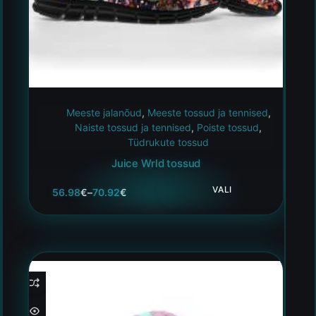
Meeste jalanõud
,
Meeste tossud ja tennised
,
Naiste tossud ja tennised
,
Poiste tossud
,
Tüdrukute tossud
Juice Wrld tossud
VALI
56.98
€
–
70.92
€