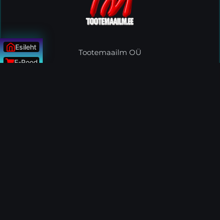
Esileht
Tootemaailm OÜ
E-Pood
Reg nr: 11599230
Tel: +372 56900025
Uudised
Klienditugi: E-R 10:00 - 15.00
ÜLESSE
Email:
tootemaailm@gmail.com
PEAMENÜÜ
E-Kaubamaja Tootekataloog
E-Kaubamaja Sisukaart
Uudised / Artiklid
Tootemaailmast
Kontakt
MINU KONTO