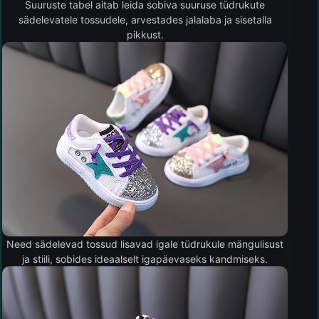
Suuruste tabel aitab leida sobiva suuruse tüdrukute
sädelevatele tossudele, arvestades jalalaba ja sisetalla
pikkust.
Need sädelevad tossud lisavad igale tüdrukule mängulisust
ja stiili, sobides ideaalselt igapäevaseks kandmiseks.