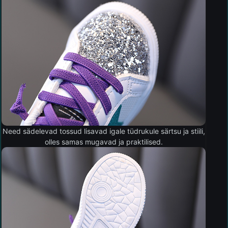
Need sädelevad tossud lisavad igale tüdrukule särtsu ja stiili,
olles samas mugavad ja praktilised.