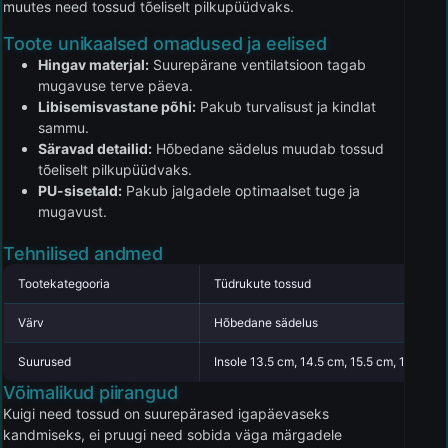
muutes need tossud tõeliselt pilkupüüdvaks.
Toote unikaalsed omadused ja eelised
Hingav materjal:
Suurepärane ventilatsioon tagab
mugavuse terve päeva.
Libisemisvastane põhi:
Pakub turvalisust ja kindlat
sammu.
Säravad detailid:
Hõbedane sädelus muudab tossud
tõeliselt pilkupüüdvaks.
PU-sisetald:
Pakub jalgadele optimaalset tuge ja
mugavust.
Tehnilised andmed
Tootekategooria
Tüdrukute tossud
Värv
Hõbedane sädelus
Suurused
Insole 13.5 cm, 14.5 cm, 15.5 cm, 16 cm
Võimalikud piirangud
Kuigi need tossud on suurepärased igapäevaseks
kandmiseks, ei pruugi need sobida väga märgadele