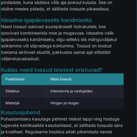
pindadele, kuna sädelus võib aja jooksul kuluda. See on
oluline meeles pidada, et säilitada tossude pikaealisus.
Ideaalne igapäevaseks kandmiseks
Need tossud sobivad suurepäraselt tüdrukutele, kes
soovivad kombineerida moe ja mugavuse. Ideaalne valik
igapäevaseks kandmiseks, olgu selleks siis mänguväljakul
seiklemine või sõpradega kohtumine. Tossud on loodud
toetama aktiivset elustiili, pakkudes samal ajal stilistilist
väljendusvabadust.
Kuidas need tossud teistest eristuvad?
Funktsioon
Meie tossud
K
Sädelus
Intensiivne ja vastupidav
Ku
Materjal
Hingav ja mugav
V
Kasutusjuhend
Puhastamiseks kasutage pehmet niisket lappi ning hoiduge
tugevate kemikaalide kasutamisest, et säilitada tossude sära
ja kvaliteet. Regulaarne hooldus aitab pikendada nende