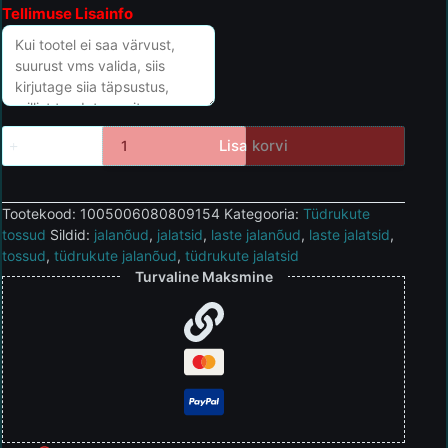
Tellimuse Lisainfo
Lisa korvi
Tootekood:
1005006080809154
Kategooria:
Tüdrukute
tossud
Sildid:
jalanõud
,
jalatsid
,
laste jalanõud
,
laste jalatsid
,
tossud
,
tüdrukute jalanõud
,
tüdrukute jalatsid
Turvaline Maksmine