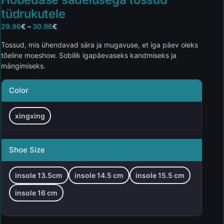
tüdrukutele
29.96
€
–
30.96
€
Tossud, mis ühendavad sära ja mugavuse, et iga päev oleks
tõeline moeshow. Sobilik igapäevaseks kandmiseks ja
mängimiseks.
Color
xingxing
Shoe Size
insole 13.5cm
insole 14.5 cm
insole 15.5 cm
insole 16 cm