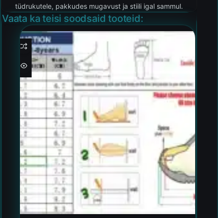
tüdrukutele, pakkudes mugavust ja stiili igal sammul.
Vaata ka teisi soodsaid tooteid: