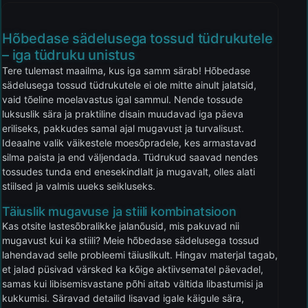
Hõbedase sädelusega tossud tüdrukutele
– iga tüdruku unistus
Tere tulemast maailma, kus iga samm särab! Hõbedase
sädelusega tossud tüdrukutele ei ole mitte ainult jalatsid,
vaid tõeline moelavastus igal sammul. Nende tossude
luksuslik sära ja praktiline disain muudavad iga päeva
eriliseks, pakkudes samal ajal mugavust ja turvalisust.
Ideaalne valik väikestele moesõpradele, kes armastavad
silma paista ja end väljendada. Tüdrukud saavad nendes
tossudes tunda end enesekindlalt ja mugavalt, olles alati
stiilsed ja valmis uueks seikluseks.
Täiuslik mugavuse ja stiili kombinatsioon
Kas otsite lastesõbralikke jalanõusid, mis pakuvad nii
mugavust kui ka stiili? Meie hõbedase sädelusega tossud
lahendavad selle probleemi täiuslikult. Hingav materjal tagab,
et jalad püsivad värsked ka kõige aktiivsematel päevadel,
samas kui libisemisvastane põhi aitab vältida libastumisi ja
kukkumisi. Säravad detailid lisavad igale käigule sära,