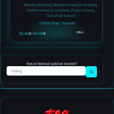
Meeste jalanõud
,
Meeste tossud ja tennised
,
Naiste tossud ja tennised
,
Poiste tossud
,
Tüdrukute tossud
“Childs Play” tossud
VALI
56.98
€
–
70.92
€
Kas ei leidnud sobivat toodet?