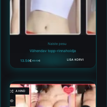
Naiste pesu
Vähendav topp-rinnahoidja
LISA KORVI
13.54
€
45.13
€
HEA HIND