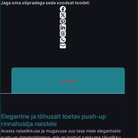
Jaga oma sõpradega seda soodsat toodet:
Kirjeldus
Elegantne ja tõhusalt toetav push-up
rinnahoidja naistele
Avasta naiselikkuse ja mugavuse uus tase meie elegantsete
push-up rinnahoidjatega, mis on loodud pakkuma täiuslikku