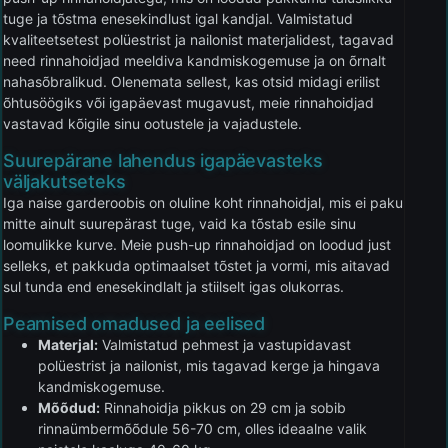
tuge ja tõstma enesekindlust igal kandjal. Valmistatud
kvaliteetsetest polüestrist ja nailonist materjalidest, tagavad
need rinnahoidjad meeldiva kandmiskogemuse ja on õrnalt
nahasõbralikud. Olenemata sellest, kas otsid midagi erilist
õhtusöögiks või igapäevast mugavust, meie rinnahoidjad
vastavad kõigile sinu ootustele ja vajadustele.
Suurepärane lahendus igapäevasteks
väljakutseteks
Iga naise garderoobis on oluline koht rinnahoidjal, mis ei paku
mitte ainult suurepärast tuge, vaid ka tõstab esile sinu
loomulikke kurve. Meie push-up rinnahoidjad on loodud just
selleks, et pakkuda optimaalset tõstet ja vormi, mis aitavad
sul tunda end enesekindlalt ja stiilselt igas olukorras.
Peamised omadused ja eelised
Materjal:
Valmistatud pehmest ja vastupidavast
polüestrist ja nailonist, mis tagavad kerge ja hingava
kandmiskogemuse.
Mõõdud:
Rinnahoidja pikkus on 29 cm ja sobib
rinnaümbermõõdule 56-70 cm, olles ideaalne valik