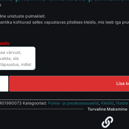
€
line unistuste pulmakleit.
antika kohtuvad selles vapustavas pitsilises kleidis, mis teeb iga pruudi
ainfo
Lisa k
401990073
Kategooriad:
Pulma- ja peoaksessuaarid
,
Kleidid
,
Naiste
Turvaline Maksmine