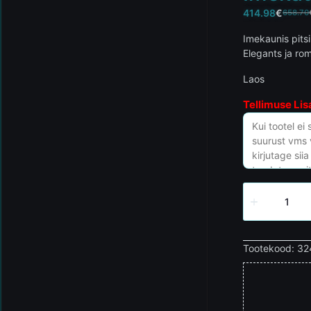
414.98
€
658.70
Imekaunis pitsi
Elegants ja rom
Laos
Tellimuse Lis
Tootekood:
32