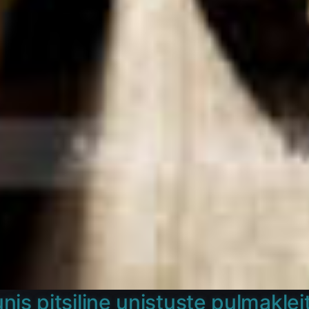
is pitsiline unistuste pulmaklei