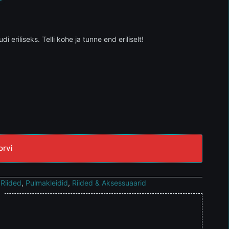
 eriliseks. Telli kohe ja tunne end eriliselt!
orvi
 Riided
,
Pulmakleidid
,
Riided & Aksessuaarid