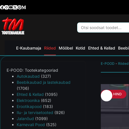
E-Kaubamaja
Riided
Mööbel
Kotid
Ehted & Kellad
Beebi
E-POOD
-
Riided
E-POOD: Tootekategooriad
Autokaubad
(327)
Beebikaubad ja lastekaubad
(1706)
Ehted & Kellad
(1095)
HEA HIND
Elektroonika
(652)
Erootikapood
(183)
Ilu- ja tervisetooted
(926)
Jalanõud
(1099)
Karnevali Pood
(525)