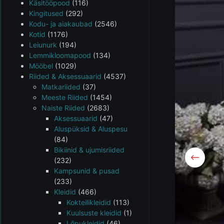
Käsitööpood
(116)
Kingitused
(292)
Kodu- ja aiakaubad
(2546)
Kotid
(1176)
Leiunurk
(194)
Lemmikloomapood
(134)
Mööbel
(1029)
Riided & Aksessuaarid
(4537)
Matkariided
(37)
Meeste Riided
(1454)
Naiste Riided
(2683)
Aksessuaarid
(47)
Aluspüksid & Aluspesu
(84)
Bikiinid & ujumisriided
(232)
Kampsunid & pusad
(233)
Kleidid
(466)
Kokteilikleidid
(113)
Kuulsuste kleidid
(1)
Lõpukleidid
(46)