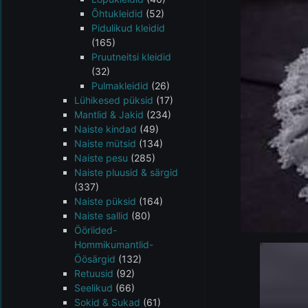
Õhtukleidid
(52)
Pidulikud kleidid
(165)
Pruutneitsi kleidid
(32)
Pulmakleidid
(26)
Lühikesed püksid
(17)
Mantlid & Jakid
(234)
Naiste kindad
(49)
Naiste mütsid
(134)
Naiste pesu
(285)
Naiste pluusid & särgid
(337)
Naiste püksid
(164)
Naiste sallid
(80)
Ööriided-
Hommikumantlid-
Öösärgid
(132)
Retuusid
(92)
Seelikud
(66)
Sokid & Sukad
(61)