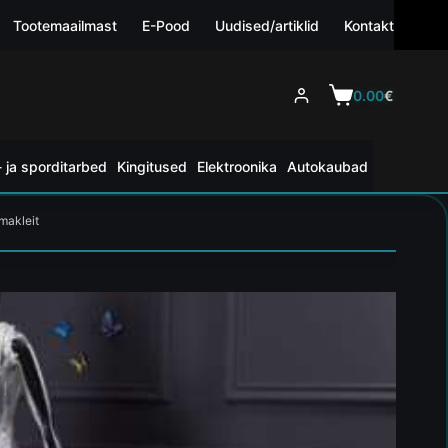
Tootemaailmast
E-Pood
Uudised/artiklid
Kontakt
0.00
€
 ja sporditarbed
Kingitused
Elektroonika
Autokaubad
lmakleit