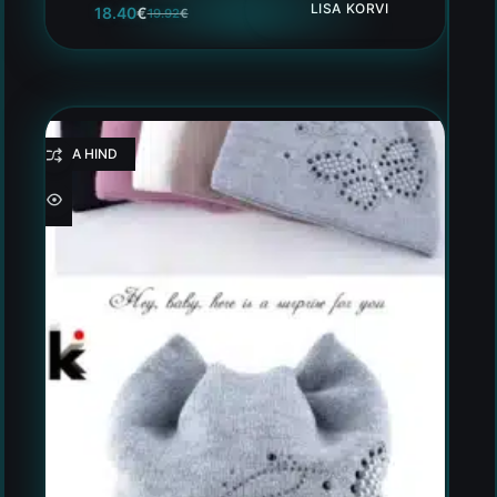
LISA KORVI
18.40
€
19.92
€
HEA HIND