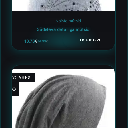
Naiste mütsid
Sädeleva detailiga mütsid
LISA KORVI
13.76
€
14.33
€
HEA HIND