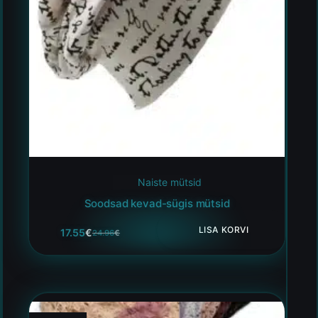
Naiste mütsid
Soodsad kevad-sügis mütsid
LISA KORVI
17.55
€
24.96
€