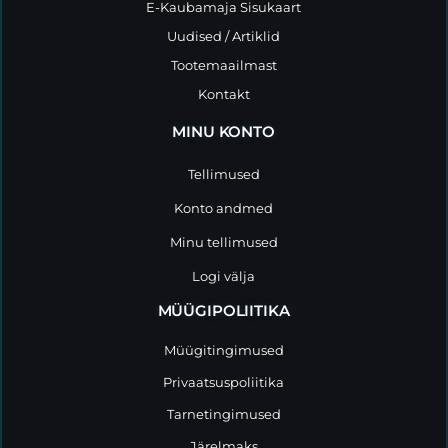
E-Kaubamaja Sisukaart
Uudised / Artiklid
Tootemaailmast
Kontakt
MINU KONTO
Tellimused
Konto andmed
Minu tellimused
Logi välja
MÜÜGIPOLIITIKA
Müügitingimused
Privaatsuspoliitika
Tarnetingimused
Järelmaks