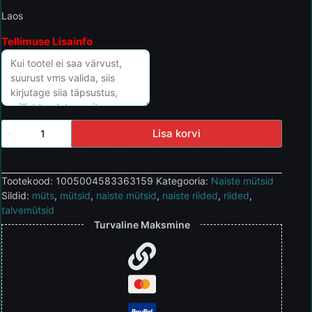
Laos
Tellimuse Lisainfo
Lisa korvi
Tootekood:
1005004583363159
Kategooria:
Naiste mütsid
Sildid:
müts
,
mütsid
,
naiste mütsid
,
naiste riided
,
riided
,
talvemütsid
Turvaline Maksmine