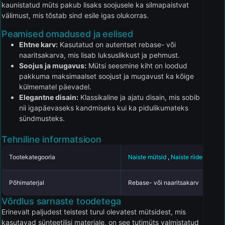
kaunistatud müts pakub lisaks soojusele ka silmapaistvat
välimust, mis tõstab sind esile igas olukorras.
Peamised omadused ja eelised
Ehtne karv:
Kasutatud on autentset rebase- või
naaritsakarva, mis lisab luksuslikkust ja pehmust.
Soojus ja mugavus:
Mütsi seesmine kiht on loodud
pakkuma maksimaalset soojust ja mugavust ka kõige
külmematel päevadel.
Elegantne disain:
Klassikaline ja ajatu disain, mis sobib
nii igapäevaseks kandmiseks kui ka pidulikumateks
sündmusteks.
Tehniline informatsioon
Tootekategooria
Naiste mütsid
,
Naiste riided
Põhimaterjal
Rebase- või naaritsakarv
Võrdlus sarnaste toodetega
Erinevalt paljudest teistest turul olevatest mütsidest, mis
kasutavad sünteetilisi materjale, on see tutimüts valmistatud