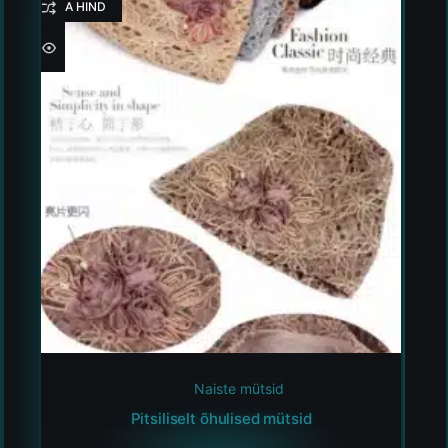
HEA HIND
Naiste mütsid
Pitsiliselt õhulised mütsid