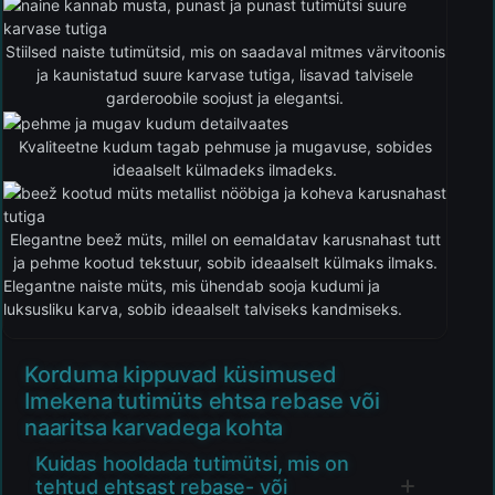
Stiilsed naiste tutimütsid, mis on saadaval mitmes värvitoonis
ja kaunistatud suure karvase tutiga, lisavad talvisele
garderoobile soojust ja elegantsi.
Kvaliteetne kudum tagab pehmuse ja mugavuse, sobides
ideaalselt külmadeks ilmadeks.
Elegantne beež müts, millel on eemaldatav karusnahast tutt
ja pehme kootud tekstuur, sobib ideaalselt külmaks ilmaks.
Elegantne naiste müts, mis ühendab sooja kudumi ja
luksusliku karva, sobib ideaalselt talviseks kandmiseks.
Korduma kippuvad küsimused
Imekena tutimüts ehtsa rebase või
naaritsa karvadega kohta
Kuidas hooldada tutimütsi, mis on
tehtud ehtsast rebase- või