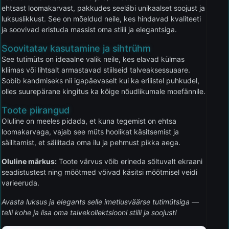
ehtsast loomakarvast, pakkudes seeläbi unikaalset soojust ja
luksuslikkust. See on mõeldud neile, kes hindavad kvaliteeti
ja soovivad eristuda massist oma stiili ja elegantsiga.
Soovitatav kasutamine ja sihtrühm
See tutimüts on ideaalne valik neile, kes elavad külmas
kliimas või lihtsalt armastavad stiilseid talveaksessuaare.
Sobib kandmiseks nii igapäevaselt kui ka erilistel puhkudel,
olles suurepärane kingitus ka kõige nõudlikumale moefännile.
Toote piirangud
Oluline on meeles pidada, et kuna tegemist on ehtsa
loomakarvaga, vajab see müts hoolikat käsitsemist ja
säilitamist, et säilitada oma ilu ja pehmust pikka aega.
Oluline märkus:
Toote värvus võib erineda sõltuvalt ekraani
seadistustest ning mõõtmed võivad käsitsi mõõtmisel veidi
varieeruda.
Avasta luksus ja elegants selle imetlusväärse tutimütsiga —
telli kohe ja lisa oma talvekollektsiooni stiili ja soojust!