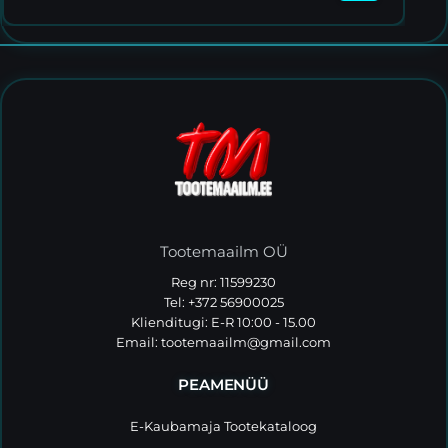
Tootemaailm OÜ
Reg nr: 11599230
Tel: +372 56900025
Klienditugi: E-R 10:00 - 15.00
Email:
tootemaailm@gmail.com
PEAMENÜÜ
E-Kaubamaja Tootekataloog