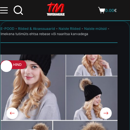
0.00
€
E-POOD
-
Riided & Aksessuaarid
-
Naiste Riided
-
Naiste mütsid
-
Imekena tutimüts ehtsa rebase või naaritsa karvadega
HEA HIND