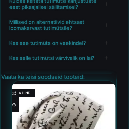
Kuidas kaitsta tutimütsi kahjustuste
eest pikaajalisel säilitamisel?
Millised on alternatiivid ehtsast
loomakarvast tutimütsile?
Kas see tutimüts on veekindel?
Kas selle tutimütsi värvivalik on lai?
Vaata ka teisi soodsaid tooteid:
HEA HIND