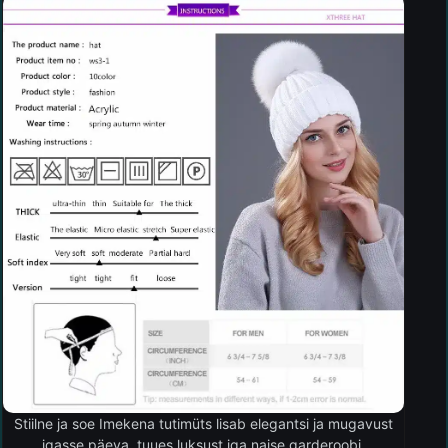
Stiilne ja soe Imekena tutimüts lisab elegantsi ja mugavust
igasse päeva, tuues luksust iga naise garderoobi.