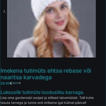
Imekena tutimüts ehtsa rebase või
naaritsa karvadega
28.95
€
39.17
€
Luksuslik tutimüts loodusliku karvaga.
Lisa oma garderoobi soojad ja stiilsed talvemütsid. Telli kohe
tasuta tarnega ja tunne end erilisena igal külmal päeval!