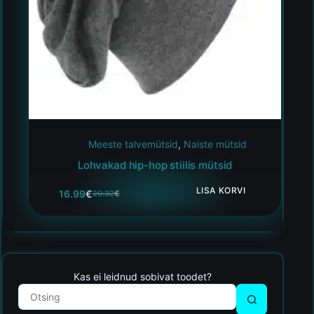
Meeste talvemütsid
,
Naiste mütsid
Lohvakad hip-hop stiilis mütsid
LISA KORVI
16.99
€
20.32
€
Kas ei leidnud sobivat toodet?