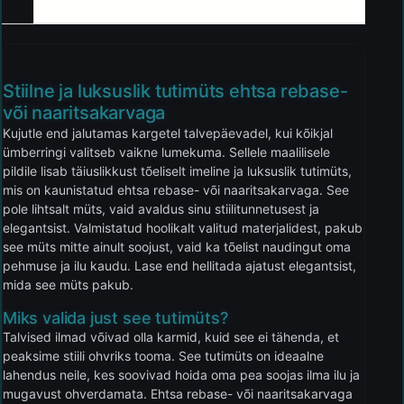
Stiilne ja luksuslik tutimüts ehtsa rebase-
või naaritsakarvaga
Kujutle end jalutamas kargetel talvepäevadel, kui kõikjal
ümberringi valitseb vaikne lumekuma. Sellele maalilisele
pildile lisab täiuslikkust tõeliselt imeline ja luksuslik tutimüts,
mis on kaunistatud ehtsa rebase- või naaritsakarvaga. See
pole lihtsalt müts, vaid avaldus sinu stiilitunnetusest ja
elegantsist. Valmistatud hoolikalt valitud materjalidest, pakub
see müts mitte ainult soojust, vaid ka tõelist naudingut oma
pehmuse ja ilu kaudu. Lase end hellitada ajatust elegantsist,
mida see müts pakub.
Miks valida just see tutimüts?
Talvised ilmad võivad olla karmid, kuid see ei tähenda, et
peaksime stiili ohvriks tooma. See tutimüts on ideaalne
lahendus neile, kes soovivad hoida oma pea soojas ilma ilu ja
mugavust ohverdamata. Ehtsa rebase- või naaritsakarvaga