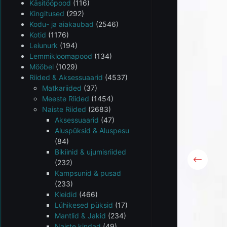
Käsitööpood
(116)
Kingitused
(292)
Kodu- ja aiakaubad
(2546)
Kotid
(1176)
Leiunurk
(194)
Lemmikloomapood
(134)
Mööbel
(1029)
Riided & Aksessuaarid
(4537)
Matkariided
(37)
Meeste Riided
(1454)
Naiste Riided
(2683)
Aksessuaarid
(47)
Aluspüksid & Aluspesu
(84)
Bikiinid & ujumisriided
(232)
Kampsunid & pusad
(233)
Kleidid
(466)
Lühikesed püksid
(17)
Mantlid & Jakid
(234)
Naiste kindad
(49)