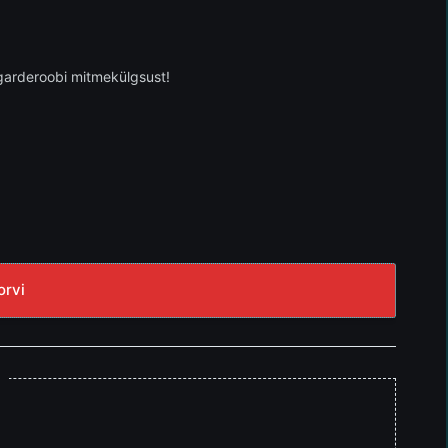
 garderoobi mitmekülgsust!
orvi