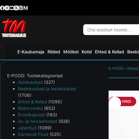
E-Kaubamaja
Riided
Mööbel
Kotid
Ehted & Kellad
Beebi
E-POOD
-
Riided
E-POOD: Tootekategooriad
Autokaubad
(327)
Beebikaubad ja lastekaubad
(1706)
Ehted & Kellad
(1095)
HEA HIND
Elektroonika
(652)
Erootikapood
(183)
Ilu- ja tervisetooted
(926)
Jalanõud
(1099)
Karnevali Pood
(525)