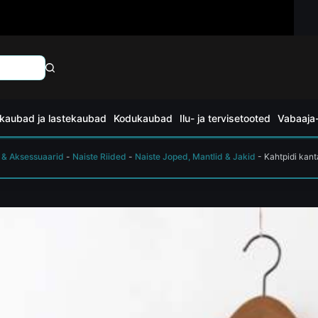
kaubad ja lastekaubad
Kodukaubad
Ilu- ja tervisetooted
Vabaaja-
 & Aksessuaarid
-
Naiste Riided
-
Naiste Joped, Mantlid & Jakid
-
Kahtpidi kant