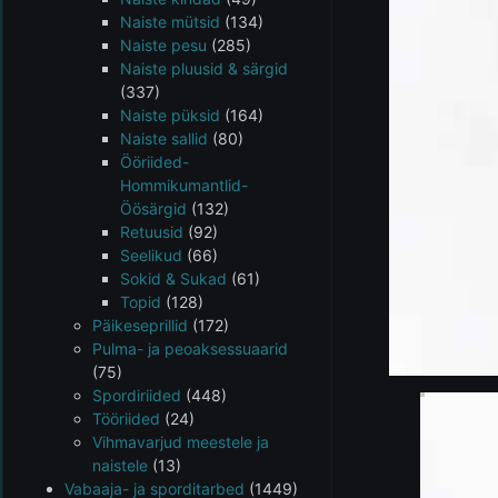
Naiste mütsid
(134)
Naiste pesu
(285)
Naiste pluusid & särgid
(337)
Naiste püksid
(164)
Naiste sallid
(80)
Ööriided-
Hommikumantlid-
Öösärgid
(132)
Retuusid
(92)
Seelikud
(66)
Sokid & Sukad
(61)
Topid
(128)
Päikeseprillid
(172)
Pulma- ja peoaksessuaarid
(75)
Spordiriided
(448)
Tööriided
(24)
Vihmavarjud meestele ja
naistele
(13)
Vabaaja- ja sporditarbed
(1449)