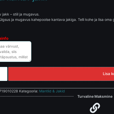
 jakk – stiil ja mugavus.
lgsus ja mugavus kahepoolse kantava jakiga. Telli kohe ja lisa oma
ainfo
Lisa k
719010228
Kategooria:
Mantlid & Jakid
Turvaline Maksmine