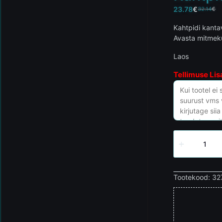
23.78
€
32.14
€
Kahtpidi kantav
Avasta mitmekü
Laos
Tellimuse Lis
Tootekood:
32