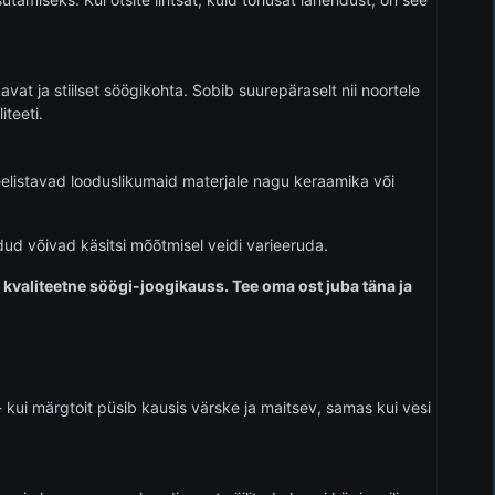
at ja stiilset söögikohta. Sobib suurepäraselt nii noortele
teeti.
s eelistavad looduslikumaid materjale nagu keraamika või
dud võivad käsitsi mõõtmisel veidi varieeruda.
 kvaliteetne söögi-joogikauss. Tee oma ost juba täna ja
iv- kui märgtoit püsib kausis värske ja maitsev, samas kui vesi