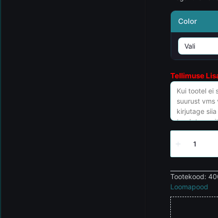
Color
Tellimuse Lis
Tootekood:
40
Loomapood