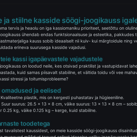
ne ja stiilne kasside söögi-joogikauss ig
 tervis ja heaolu on iga kassiomaniku prioriteet, seetõttu on oluline 
joogikauss ühendab endas funktsionaalsuse ja esteetika, pakkudes t
stmaterjaliga kauss sobib ideaalselt nii kuiv- kui märgtoidule ning ve
huldada erineva suurusega kasside vajadusi.
eie kassi igapäevastele vajadustele
joogikauss on loodud neile, kes otsivad praktilist ja vastupidavat l
hastada, kuid samas piisavalt stabiilne, et vältida toidu või vee maha
kassi stressi ja toitumisprobleeme?
d omadused ja eelised
Kvaliteetne plastik, mis on kergesti puhastatav ja hügieeniline.
:
Suur suurus: 26.5 x 13 x 8 cm, väike suurus: 13 x 13 x 8 cm – sobib
 0.25 kg, väike 0.125 kg – kerge, kuid stabiilne.
arnaste toodetega
est tavalistest kaussidest, on meie kasside söögi-joogikauss disainitu
u ja mugavad mõõdud teevad sellest ideaalse valiku igapäevaseks kasu