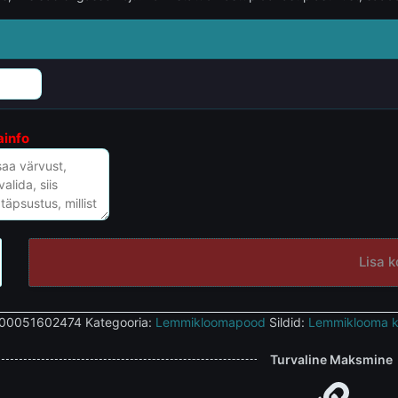
ainfo
Lisa k
00051602474
Kategooria:
Lemmikloomapood
Sildid:
Lemmiklooma 
Turvaline Maksmine