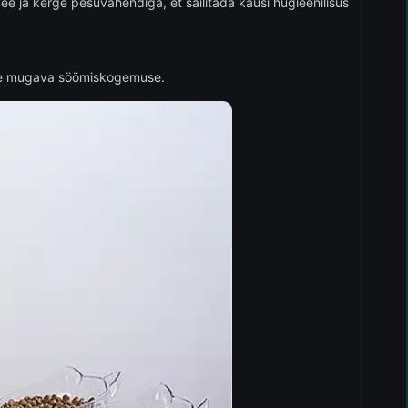
ee ja kerge pesuvahendiga, et säilitada kausi hügieenilisus
assile mugava söömiskogemuse.