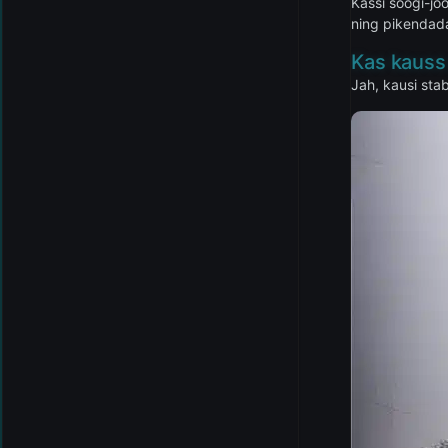
Kassi söögi-jo
ning pikendada
Kas kauss 
Jah, kausi stab