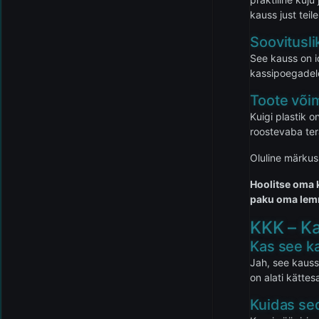
kauss just teile
Soovitusli
See kauss on i
kassipoegadele
Toote või
Kuigi plastik 
roostevaba ter
Oluline märkus
Hoolitse oma k
paku oma lem
KKK – Ka
Kas see ka
Jah, see kauss 
on alati kätte
Kuidas se