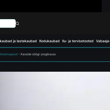
kaubad ja lastekaubad
Kodukaubad
Ilu- ja tervisetooted
Vabaaja-
kloomapood
-
Kasside söögi-joogikauss