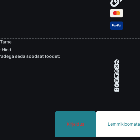
 Tarne
 Hind
adega seda soodsat toodet:
Kirjeldus
Lemmikloomata