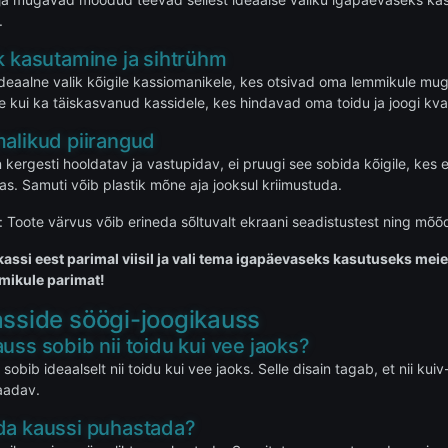
.
k kasutamine ja sihtrühm
deaalne valik kõigile kassiomanikele, kes otsivad oma lemmikule mugav
 kui ka täiskasvanud kassidele, kes hindavad oma toidu ja joogi kvali
malikud piirangud
on kergesti hooldatav ja vastupidav, ei pruugi see sobida kõigile, ke
as. Samuti võib plastik mõne aja jooksul kriimustuda.
: Toote värvus võib erineda sõltuvalt ekraani seadistustest ning mõõ
assi eest parimal viisil ja vali tema igapäevaseks kasutuseks meie
mikule parimat!
sside söögi-joogikauss
uss sobib nii toidu kui vee jaoks?
sobib ideaalselt nii toidu kui vee jaoks. Selle disain tagab, et nii ku
saadav.
da kaussi puhastada?