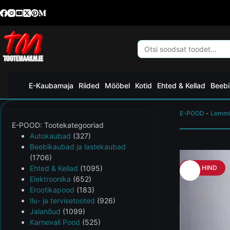
E-Kaubamaja
Riided
Mööbel
Kotid
Ehted & Kellad
Beebi
E-POOD
-
Lemmi
E-POOD: Tootekategooriad
Autokaubad
(327)
Beebikaubad ja lastekaubad
(1706)
Ehted & Kellad
(1095)
HEA HIND
Elektroonika
(652)
Erootikapood
(183)
Ilu- ja tervisetooted
(926)
Jalanõud
(1099)
Karnevali Pood
(525)