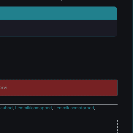
orvi
kaubad
,
Lemmikloomapood
,
Lemmikloomatarbed
,