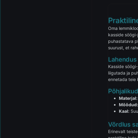
Praktili
Oma lemmiklooma
kasside söögi-
puhastatava pla
suurust, et ra
Lahendus t
Kasside söögi-
liigutada ja pu
ennetada teie 
Põhjaliku
Materjal:
Mõõdud
Kaal:
Suur
Võrdlus s
Erinevalt teist
praktiline kuj