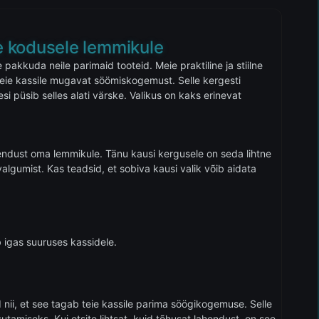
ale kodusele lemmikule
pakkuda neile parimaid tooteid. Meie praktiline ja stiilne
eie kassile mugavat söömiskogemust. Selle kergesti
si püsib selles alati värske. Valikus on kaks erinevat
ahendust oma lemmikule. Tänu kausi kergusele on seda lihtne
valgumist. Kas teadsid, et sobiva kausi valik võib aidata
 igas suuruses kassidele.
d nii, et see tagab teie kassile parima söögikogemuse. Selle
tamiseks. Kui otsite lihtsat, kuid tõhusat lahendust, on see