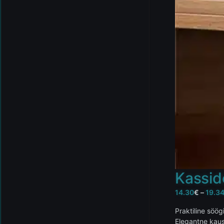
Kassid
14.30
€
–
19.3
Praktiline söög
Elegantne kaus