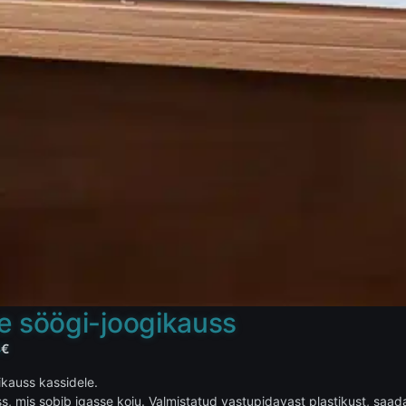
e söögi-joogikauss
4
€
ikauss kassidele.
s, mis sobib igasse koju. Valmistatud vastupidavast plastikust, saa