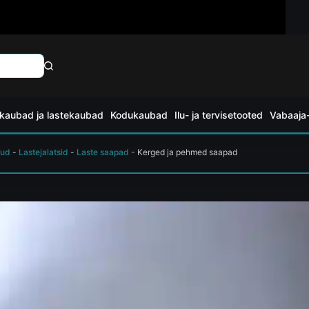
kaubad ja lastekaubad
Kodukaubad
Ilu- ja tervisetooted
Vabaaja-
õud
-
Lastejalatsid
-
Laste saapad
-
Kerged ja pehmed saapad