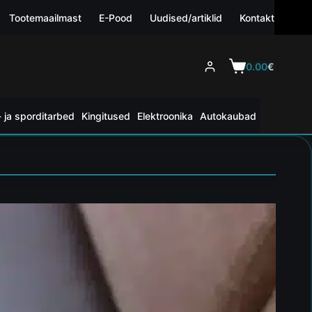
Tootemaailmast
E-Pood
Uudised/artiklid
Kontakt
0.00
€
 ja sporditarbed
Kingitused
Elektroonika
Autokaubad