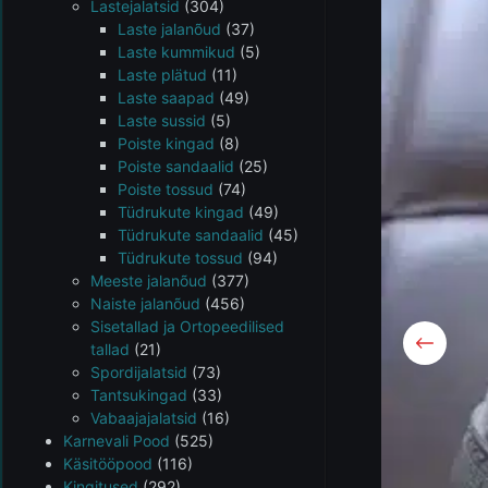
Lastejalatsid
(304)
Laste jalanõud
(37)
Laste kummikud
(5)
Laste plätud
(11)
Laste saapad
(49)
Laste sussid
(5)
Poiste kingad
(8)
Poiste sandaalid
(25)
Poiste tossud
(74)
Tüdrukute kingad
(49)
Tüdrukute sandaalid
(45)
Tüdrukute tossud
(94)
Meeste jalanõud
(377)
Naiste jalanõud
(456)
Sisetallad ja Ortopeedilised
tallad
(21)
Spordijalatsid
(73)
Tantsukingad
(33)
Vabaajajalatsid
(16)
Karnevali Pood
(525)
Käsitööpood
(116)
Kingitused
(292)