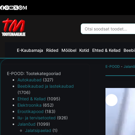
E-Kaubamaja
Riided
Mööbel
Kotid
Ehted & Kellad
Beebi
E-POOD
-
Jalan
E-POOD: Tootekategooriad
Autokaubad
(327)
Beebikaubad ja lastekaubad
(1706)
Ehted & Kellad
(1095)
Elektroonika
(652)
Erootikapood
(183)
Ilu- ja tervisetooted
(926)
Jalanõud
(1099)
Jalatsipaelad
(1)