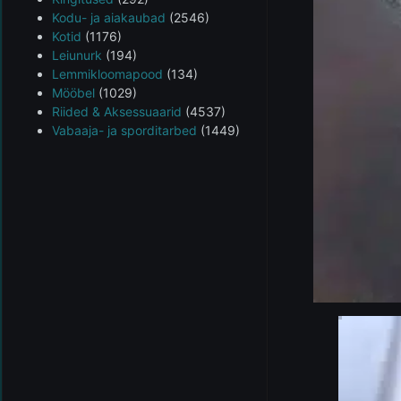
Kodu- ja aiakaubad
(2546)
Kotid
(1176)
Leiunurk
(194)
Lemmikloomapood
(134)
Mööbel
(1029)
Riided & Aksessuaarid
(4537)
Vabaaja- ja sporditarbed
(1449)