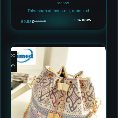
saapad
Talvesaapad meestele, roomikud
LISA KORVI
59.58
€
109.94
€