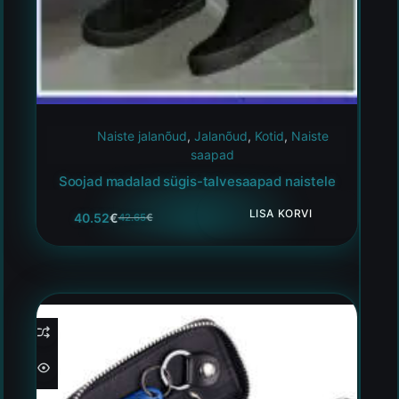
Naiste jalanõud
,
Jalanõud
,
Kotid
,
Naiste
saapad
Soojad madalad sügis-talvesaapad naistele
LISA KORVI
40.52
€
42.65
€