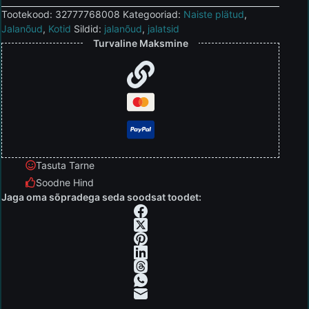
Tootekood:
32777768008
Kategooriad:
Naiste plätud
,
Jalanõud
,
Kotid
Sildid:
jalanõud
,
jalatsid
Turvaline Maksmine
Tasuta Tarne
Soodne Hind
Jaga oma sõpradega seda soodsat toodet: