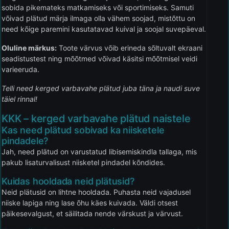
sobida pikemateks matkamiseks või sportimiseks. Samuti
võivad plätud märja ilmaga olla vähem soojad, mistõttu on
need kõige paremini kasutatavad kuival ja soojal suvepäeval.
Oluline märkus:
Toote värvus võib erineda sõltuvalt ekraani
seadistustest ning mõõtmed võivad käsitsi mõõtmisel veidi
varieeruda.
Telli need kerged varbavahe plätud juba täna ja naudi suve
täiel rinnal!
KKK – kerged varbavahe plätud naistele
Kas need plätud sobivad ka niisketele
pindadele?
Jah, need plätud on varustatud libisemiskindla tallaga, mis
pakub lisaturvalisust niisketel pindadel kõndides.
Kuidas hooldada neid plätusid?
Neid plätusid on lihtne hooldada. Puhasta neid vajadusel
niiske lapiga ning lase õhu käes kuivada. Väldi otsest
päikesevalgust, et säilitada nende värskust ja värvust.