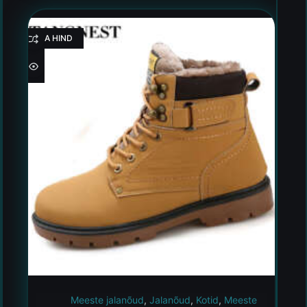
HEA HIND
Meeste jalanõud
,
Jalanõud
,
Kotid
,
Meeste