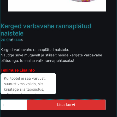
Kerged varbavahe rannaplätud
naistele
26.98
€
48.18
€
Kerged varbavahe rannaplätud naistele.
Nautige suve mugavalt ja stiilselt nende kergete varbavahe
plätudega. Ideaalne valik rannapuhkuseks!
Tellimuse Lisainfo
Lisa korvi