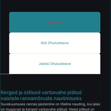
Kirjeldus
Koti Ohutusteave
Jalatsi Ohutusteave
Kerged ja stiilsed varbavahe plätud
naistele rannamõnude nautimiseks
Suvekuumuses rannas jalutamine on tõeline nauding, kui jalas
on mugavad ja kerged varbavahe plätud. Need plätud on