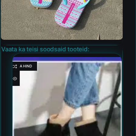
Vaata ka teisi soodsaid tooteid:
HEA HIND