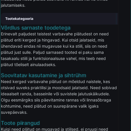
jalutamiseks.
Tootekategooria
Plätud
Võrdlus sarnaste toodetega
Erinevalt paljudest teistest varbavahe plätudest on need
plätud eriti kerged ja hingavad. Kui otsid jalatseid, mis
ühendavad endas nii mugavuse kui ka stiili, siis on need
plätud just sulle. Paljud sarnased tooted ei paku sama
tasakaalu stiili ja funktsionaalsuse vahel, mis teeb need
plätud tõeliselt ainulaadseks.
Soovitatav kasutamine ja sihtrühm
Need kerged varbavahe plätud on mõeldud naistele, kes
otsivad suveks praktilisi ja moodsaid jalatseid. Need sobivad
ideaalselt randa, basseinile või suvistele jalutuskäikudele.
Olgu eesmärgiks siis päevitamine rannas või linnasõbraga
kohtumine, need plätud on suurepärane valik igaks
suvepäevaks.
Toote piirangud
Kuigi need plätud on mugavad ja stiilsed, ei pruugi need