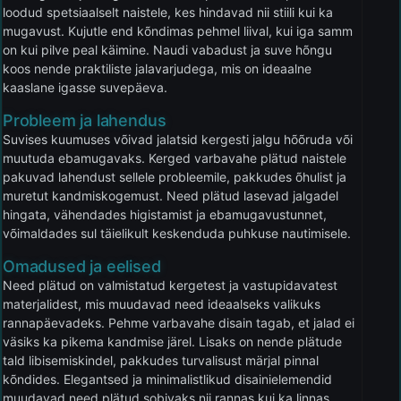
loodud spetsiaalselt naistele, kes hindavad nii stiili kui ka
mugavust. Kujutle end kõndimas pehmel liival, kui iga samm
on kui pilve peal käimine. Naudi vabadust ja suve hõngu
koos nende praktiliste jalavarjudega, mis on ideaalne
kaaslane igasse suvepäeva.
Probleem ja lahendus
Suvises kuumuses võivad jalatsid kergesti jalgu hõõruda või
muutuda ebamugavaks. Kerged varbavahe plätud naistele
pakuvad lahendust sellele probleemile, pakkudes õhulist ja
muretut kandmiskogemust. Need plätud lasevad jalgadel
hingata, vähendades higistamist ja ebamugavustunnet,
võimaldades sul täielikult keskenduda puhkuse nautimisele.
Omadused ja eelised
Need plätud on valmistatud kergetest ja vastupidavatest
materjalidest, mis muudavad need ideaalseks valikuks
rannapäevadeks. Pehme varbavahe disain tagab, et jalad ei
väsiks ka pikema kandmise järel. Lisaks on nende plätude
tald libisemiskindel, pakkudes turvalisust märjal pinnal
kõndides. Elegantsed ja minimalistlikud disainielemendid
muudavad need plätud sobivaks nii rannas kui ka linnas