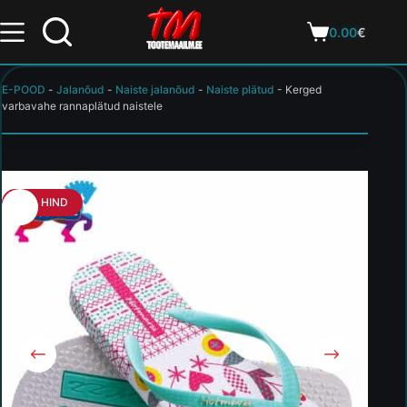
0.00
€
E-POOD
-
Jalanõud
-
Naiste jalanõud
-
Naiste plätud
-
Kerged
varbavahe rannaplätud naistele
HEA HIND