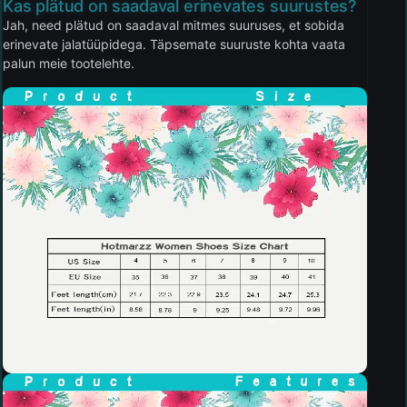
Kas plätud on saadaval erinevates suurustes?
Jah, need plätud on saadaval mitmes suuruses, et sobida
erinevate jalatüüpidega. Täpsemate suuruste kohta vaata
palun meie tootelehte.