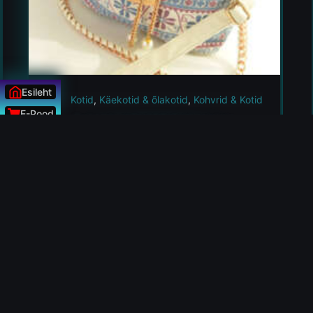
Esileht
Kotid
,
Käekotid & õlakotid
,
Kohvrid & Kotid
E-Pood
Bohemia riidest käekott naistele
Uudised
LISA KORVI
24.98
€
ÜLESSE
Kas ei leidnud sobivat toodet?