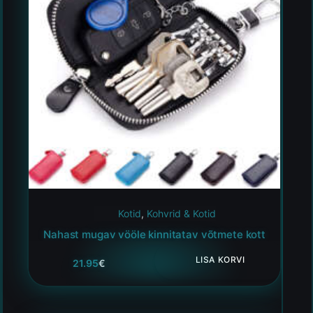
Kotid
,
Kohvrid & Kotid
Nahast mugav vööle kinnitatav võtmete kott
LISA KORVI
21.95
€