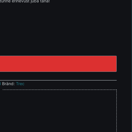
 tunne erinevust juba täna!
d
Bränd:
Trec