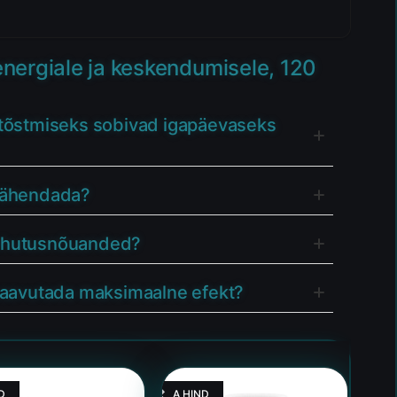
nergiale ja keskendumisele, 120
 tõstmiseks sobivad igapäevaseks
 vähendada?
a ohutusnõuanded?
 saavutada maksimaalne efekt?
D
HEA HIND