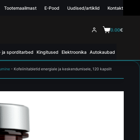
Tootemaailmast
E-Pood
Uudised/artiklid
Kontakt
0.00
€
 ja sporditarbed
Kingitused
Elektroonika
Autokaubad
dumine
-
Kofeiinitabletid energiale ja keskendumisele, 120 kapslit