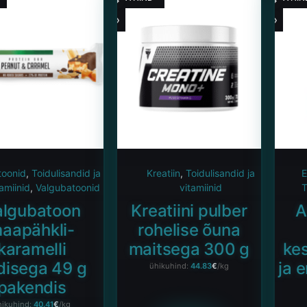
toonid
,
Toidulisandid ja
Kreatiin
,
Toidulisandid ja
E
tamiinid
,
Valgubatoonid
vitamiinid
T
algubatoon
Kreatiini pulber
A
aapähkli-
rohelise õuna
karamelli
maitsega 300 g
ke
idisega 49 g
ja 
ühikuhind:
44.83
€
/kg
pakendis
hikuhind:
40.41
€
/kg