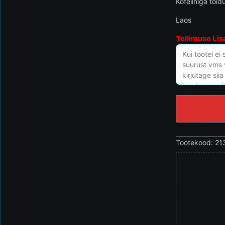
Kofeiiniga toid
Laos
Tellimuse Lis
Tootekood:
21