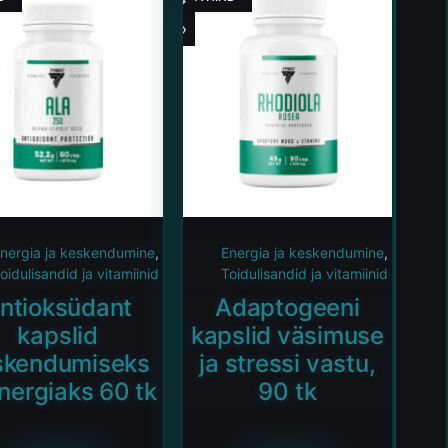
nergia ja keskendumine
,
Energia ja keskendumine
,
oidulisandid ja vitamiinid
Toidulisandid ja vitamiinid
ntioksüdant
Adaptogeeni
kapslid
kapslid väsimuse
skendumiseks
ja stressi vastu,
energiaks 60 tk
90 tk