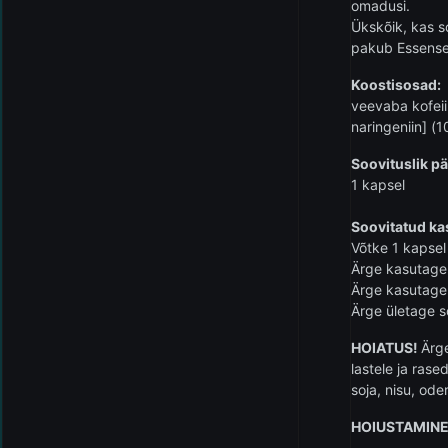
omadusi.
Ükskõik, kas s
pakub Essense
Koostisosad:
veevaba kofeiin
naringeniin] (
Soovituslik p
1 kapsel
Soovitatud ka
Võtke 1 kapsel
Ärge kasutag
Ärge kasutage 
Ärge ületage s
HOIATUS!
Ärg
lastele ja rase
soja, nisu, od
HOIUSTAMINE