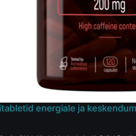
itabletid energiale ja keskendum