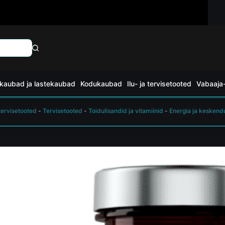
kaubad ja lastekaubad
Kodukaubad
Ilu- ja tervisetooted
Vabaaja-
 tervisetooted
-
Tervisetooted
-
Toidulisandid ja vitamiinid
-
Energia ja kesken