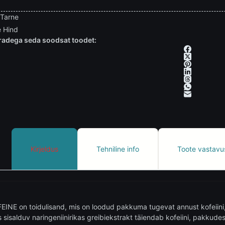
 Tarne
 Hind
adega seda soodsat toodet:
Kirjeldus
Tehniline info
Toote vastavu
EINE on toidulisand, mis on loodud pakkuma tugevat annust kofeiin
s sisalduv naringeniinirikas greibiekstrakt täiendab kofeiini, pakkude