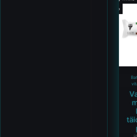
Ba
vi
V
m
tä
ü