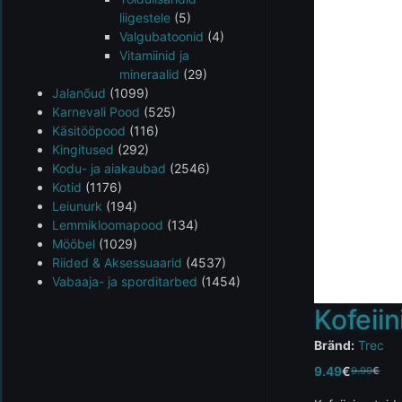
liigestele
(5)
Valgubatoonid
(4)
Vitamiinid ja
mineraalid
(29)
Jalanõud
(1099)
Karnevali Pood
(525)
Käsitööpood
(116)
Kingitused
(292)
Kodu- ja aiakaubad
(2546)
Kotid
(1176)
Leiunurk
(194)
Lemmikloomapood
(134)
Mööbel
(1029)
Riided & Aksessuaarid
(4537)
Vabaaja- ja sporditarbed
(1454)
Kofeiin
Bränd:
Trec
9.49
€
9.99
€