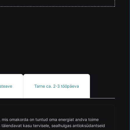
steave
Tarne ca. 2-3 tööpäeva
i, mis omakorda on tuntud oma energiat andva toime
s täiendavat kasu tervisele, sealhulgas antioksüdantseid