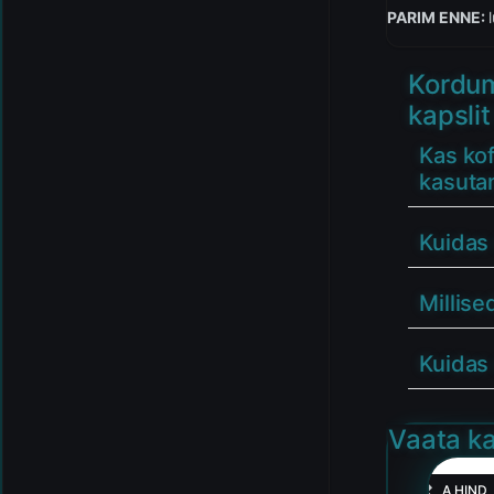
PARIM ENNE:
Kordum
kapslit
Kas ko
kasuta
Kuidas
Millise
Kuidas
Vaata ka
HEA HIND