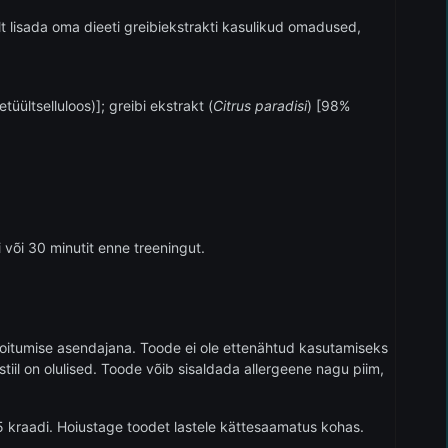
lt lisada oma dieeti greibiekstrakti kasulikud omadused,
üültselluloos)]; greibi ekstrakt (
Citrus paradisi
) [98%
või 30 minutit enne treeningut.
oitumise asendajana. Toode ei ole ettenähtud kasutamiseks
ustiil on olulised. Toode võib sisaldada allergeene nagu piim,
 kraadi. Hoiustage toodet lastele kättesaamatus kohas.