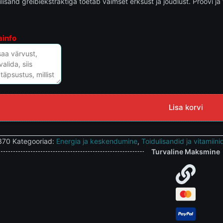
ulisand greibiekstraktiga toetab vaimset erksust ja jõudlust. Proovi ja
ainfo
Lisa korvi
370
Kategooriad:
Energia ja keskendumine
,
Toidulisandid ja vitamiini
Turvaline Maksmine