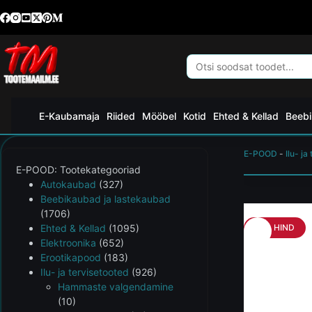
E-Kaubamaja
Riided
Mööbel
Kotid
Ehted & Kellad
Beebi
E-POOD
-
Ilu- ja
E-POOD: Tootekategooriad
Autokaubad
(327)
Beebikaubad ja lastekaubad
(1706)
Ehted & Kellad
(1095)
HEA HIND
Elektroonika
(652)
Erootikapood
(183)
Ilu- ja tervisetooted
(926)
Hammaste valgendamine
(10)