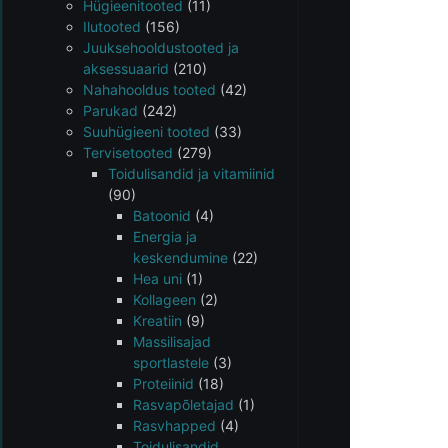
Hügieenitooted
(11)
Ilutooted
(156)
Juuksehooldustooted ja
aksessuaarid
(210)
Nahahooldus tooted
(42)
Parukad
(242)
Suuhügieeni tooted
(33)
Tervisetooted
(279)
Toidulisandid ja vitamiinid
(90)
Batoonid
(4)
Energia ja
keskendumine
(22)
Hea uni
(1)
Kollageen
(2)
Kreatiin
(9)
Massilisajad
sportlastele
(3)
Proteiinid
(18)
Rasvapõletajad
(1)
Rasvhapped
(4)
Toidulisandid