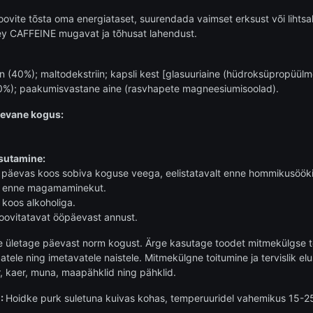
oovite tõsta oma energiataset, suurendada vaimset erksust või lihtsa
y CAFFEINE mugavat ja tõhusat lahendust.
 (40%); maltodekstriin; kapsli kest [glasuuriaine (hüdroksüpropüülmet
10%); paakumisvastane aine (rasvhapete magneesiumisoolad).
äevane kogus:
sutamine:
 päevas koos sobiva koguse veega, eelistatavalt enne hommikusööki 
e enne magamaminekut.
koos alkoholiga.
oovitatavat ööpäevast annust.
e ületage päevast norm kogust. Ärge kasutage toodet mitmekülgse t
datele ning imetavatele naistele. Mitmekülgne toitumine ja tervislik el
er, kaer, muna, maapähklid ning pähklid.
:
Hoidke purk suletuna kuivas kohas, temperuuridel vahemikus 15-25