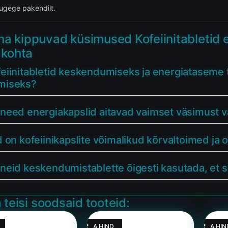
lugege pakendilt.
a kippuvad küsimused Kofeiinitabletid e
 kohta
feiinitabletid keskendumiseks ja energiataseme
miseks?
 need energiakapslid aitavad vaimset väsimust
d on kofeiinikapslite võimalikud kõrvaltoimed j
 neid keskendumistablette õigesti kasutada, et
 teisi soodsaid tooteid:
HEA HIND
HEA HIN