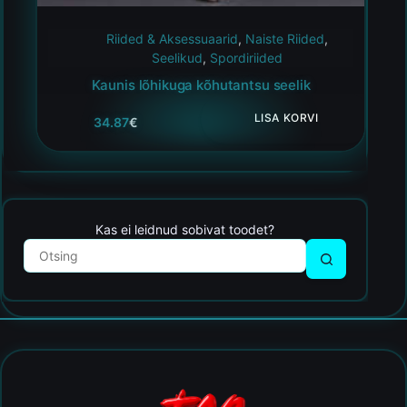
Riided & Aksessuaarid
,
Naiste Riided
,
Seelikud
,
Spordiriided
Kaunis lõhikuga kõhutantsu seelik
LISA KORVI
34.87
€
Kas ei leidnud sobivat toodet?