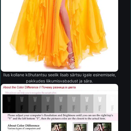
Ilus kollane kõhutantsu seelik lisab särtsu igale esinemisele,
pakkudes liikumisvabadust ja sära.