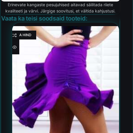
Erinevate kangaste pesujuhised aitavad säilitada riiete
kvaliteeti ja värvi. Järgige soovitusi, et vältida kahjustusi.
Vaata ka teisi soodsaid tooteid:
HEA HIND