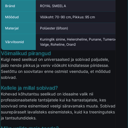
Bränd
ROYAL SMEELA
Mõõdud
Vöökoht: 70-90 cm, Pikkus: 95 cm
Materjal
Polüester (šifoon)
Kuninglik sinine, Heleroheline, Punane, Tumeroosa, Roos
Värvitoonid
Valge, Roheline, Oranž
Võimalikud piirangud
Kuigi need seelikud on universaalsed ja sobivad paljudele,
jääb nende pikkus ja veniv vöökoht kindlatesse piiridesse.
Seetõttu on soovitatav enne ostmist veenduda, et mõõdud
sobivad.
Kellele ja millal sobivad?
Kohevad kõhutantsu seelikud on ideaalne valik nii
professionaalsetele tantsijatele kui ka harrastajatele, kes
soovivad oma esinemised veelgi säravamaks muuta. Sobivad
suurepäraselt lavalisteks esinemisteks, kuid ka treeninguteks
ja tantsutundideks.