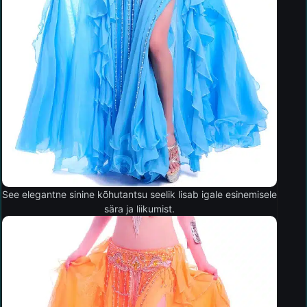
See elegantne sinine kõhutantsu seelik lisab igale esinemisele
sära ja liikumist.