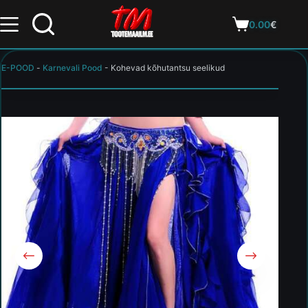
0.00
€
E-POOD
-
Karnevali Pood
-
Kohevad kõhutantsu seelikud