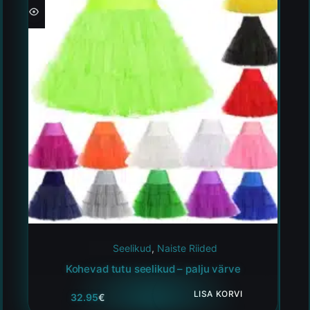
Seelikud
,
Naiste Riided
Kohevad tutu seelikud – palju värve
LISA KORVI
32.95
€