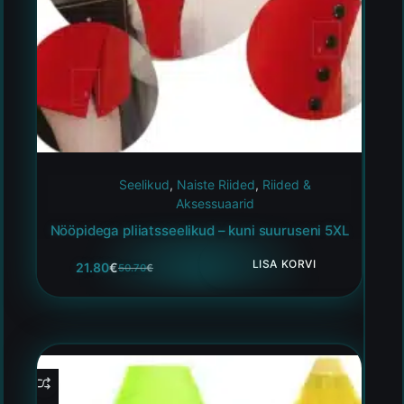
Seelikud
,
Naiste Riided
,
Riided &
Aksessuaarid
Nööpidega pliiatsseelikud – kuni suuruseni 5XL
LISA KORVI
21.80
€
50.70
€