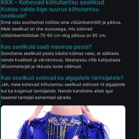
KKK – Kohevad kõhutantsu seelikud
Kuidas valida õige suurus kõhutantsu
seelikule?
Enne ostu sooritamist mõõda oma vööümbermõõt ja pikkus.
Meie seelikud on ühe suurusega, mis sobivad
vööümbermõõdule 70-90 cm ning pikkus on 95 cm.
Kas seelikuid saab masinas pesta?
Soovitame seelikuid pesta käsitsi külmas vees, et säilitada
nende kvaliteet ja värvikirevus. Masinpesu võib kahjustada
šifoonmaterjali ja rikkuda toote välimust.
Kas seelikud sobivad ka algajatele tantsijatele?
Jah, meie kohevad kõhutantsu seelikud sobivad nii algajatele
kui ka kogenud tantsijatele. Nende kandmine aitab igal
tasemel tantsijal esinemisel särada.