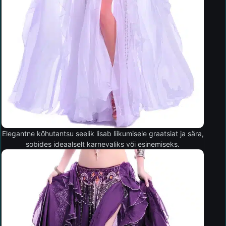
Elegantne kõhutantsu seelik lisab liikumisele graatsiat ja sära,
sobides ideaalselt karnevaliks või esinemiseks.