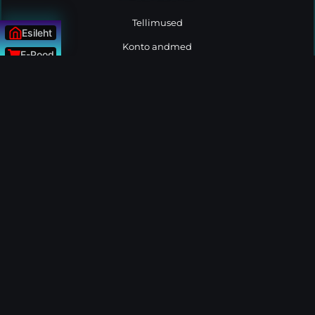
Tellimused
Esileht
Konto andmed
E-Pood
Minu tellimused
Uudised
Logi välja
ÜLESSE
MÜÜGIPOLIITIKA
Müügitingimused
Privaatsuspoliitika
Tarnetingimused
Järelmaks
Turvaline Ostukoht
Jäätmekäitlus