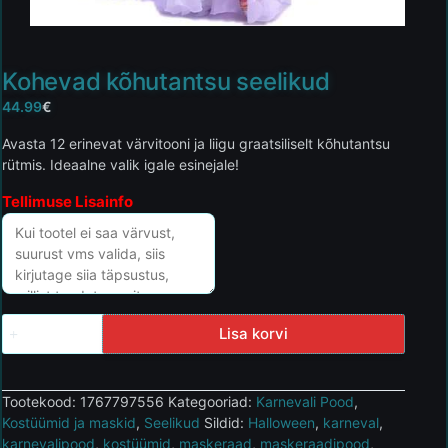
Kohevad kõhutantsu seelikud
44.99
€
Avasta 12 erinevat värvitooni ja liigu graatsiliselt kõhutantsu
rütmis. Ideaalne valik igale esinejale!
Tellimuse Lisainfo
Lisa korvi
Tootekood:
1767797556
Kategooriad:
Karnevali Pood
,
Kostüümid ja maskid
,
Seelikud
Sildid:
Halloween
,
karneval
,
karnevalipood
,
kostüümid
,
maskeraad
,
maskeraadipood
,