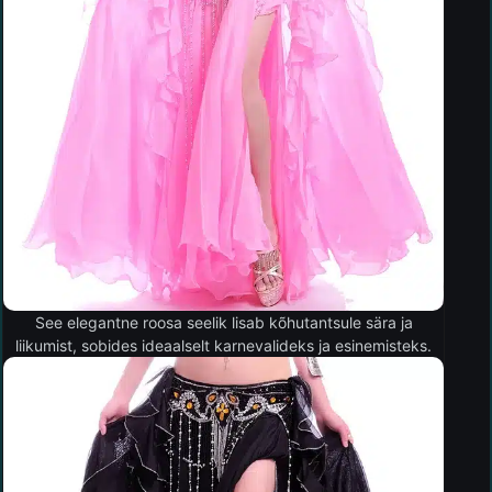
See elegantne roosa seelik lisab kõhutantsule sära ja
liikumist, sobides ideaalselt karnevalideks ja esinemisteks.