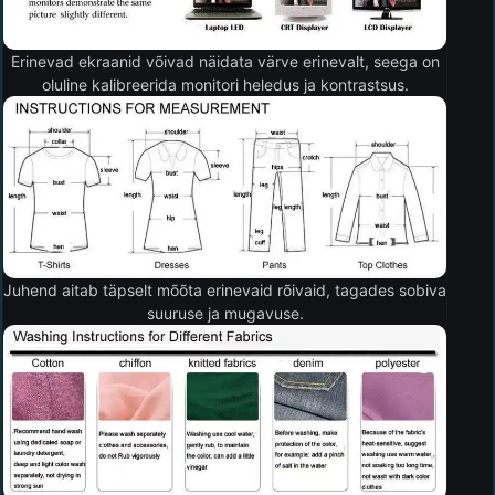
Erinevad ekraanid võivad näidata värve erinevalt, seega on
oluline kalibreerida monitori heledus ja kontrastsus.
Juhend aitab täpselt mõõta erinevaid rõivaid, tagades sobiva
suuruse ja mugavuse.