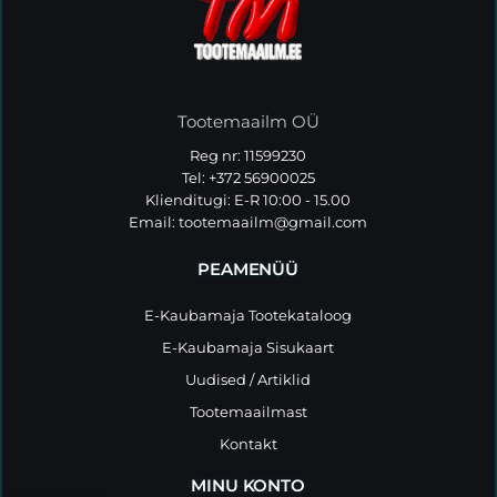
Tootemaailm OÜ
Reg nr: 11599230
Tel: +372 56900025
Klienditugi: E-R 10:00 - 15.00
Email:
tootemaailm@gmail.com
PEAMENÜÜ
E-Kaubamaja Tootekataloog
E-Kaubamaja Sisukaart
Uudised / Artiklid
Tootemaailmast
Kontakt
MINU KONTO