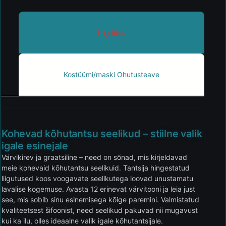
Kirjeldus
Kostüümi/maski Ohutusteave
Kohevad kõhutantsu seelikud – stiilne valik
igale esinejale
Värvikirev ja graatsiline – need on sõnad, mis kirjeldavad
meie kohevaid kõhutantsu seelikuid. Tantsija hingestatud
liigutused koos voogavate seelikutega loovad unustamatu
lavalise kogemuse. Avasta 12 erinevat värvitooni ja leia just
see, mis sobib sinu esinemisega kõige paremini. Valmistatud
kvaliteetsest šifoonist, need seelikud pakuvad nii mugavust
kui ka ilu, olles ideaalne valik igale kõhutantsijale.