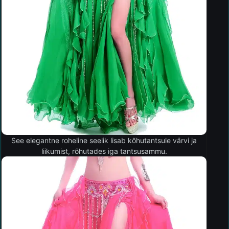
See elegantne roheline seelik lisab kõhutantsule värvi ja
liikumist, rõhutades iga tantsusammu.