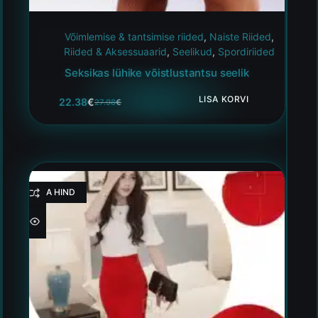
Võimlemise & tantsimise riided
,
Naiste Riided
,
Riided & Aksessuaarid
,
Seelikud
,
Spordiriided
Seksikas lühike võistlustantsu seelik
LISA KORVI
22.38
€
27.98
€
HEA HIND