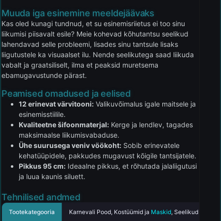
Muuda iga esinemine meeldejäävaks
Kas oled kunagi tundnud, et su esinemisriietus ei too sinu
liikumisi piisavalt esile? Meie kohevad kõhutantsu seelikud
lahendavad selle probleemi, lisades sinu tantsule lisaks
liigutustele ka visuaalset ilu. Nende seelikutega saad liikuda
vabalt ja graatsiliselt, ilma et peaksid muretsema
ebamugavustunde pärast.
Peamised omadused ja eelised
12 erinevat värvitooni:
Valikuvõimalus igale maitsele ja
esinemisstiilile.
Kvaliteetne šifoonmaterjal:
Kerge ja lendlev, tagades
maksimaalse liikumisvabaduse.
Ühe suurusega veniv vöökoht:
Sobib erinevatele
kehatüüpidele, pakkudes mugavust kõigile tantsijatele.
Pikkus 95 cm:
Ideaalne pikkus, et rõhutada jalaliigutusi
ja luua kaunis siluett.
Tehnilised andmed
Tootekategooria
Karnevali Pood, Kostüümid ja
Maskid
, Seelikud