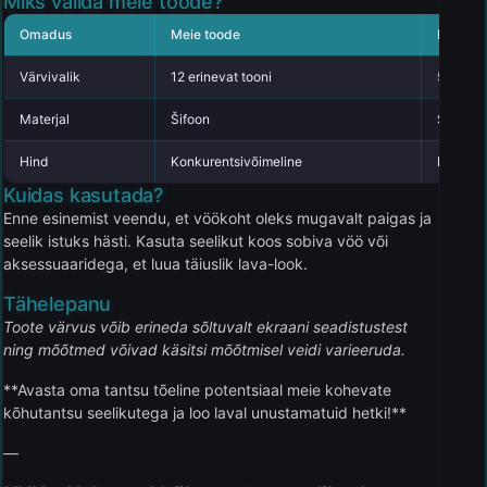
Miks valida meie toode?
Omadus
Meie toode
Konkure
Värvivalik
12 erinevat tooni
5-6 toon
Materjal
Šifoon
Segumat
Hind
Konkurentsivõimeline
Keskmi
Kuidas kasutada?
Enne esinemist veendu, et vöökoht oleks mugavalt paigas ja
seelik istuks hästi. Kasuta seelikut koos sobiva vöö või
aksessuaaridega, et luua täiuslik lava-look.
Tähelepanu
Toote värvus võib erineda sõltuvalt ekraani seadistustest
ning mõõtmed võivad käsitsi mõõtmisel veidi varieeruda.
**Avasta oma tantsu tõeline potentsiaal meie kohevate
kõhutantsu seelikutega ja loo laval unustamatuid hetki!**
—