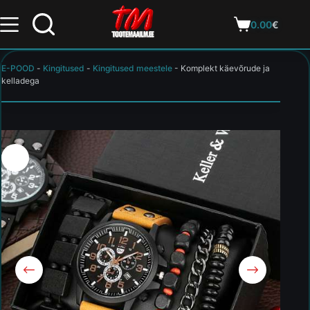
0.00
€
E-POOD
-
Kingitused
-
Kingitused meestele
-
Komplekt käevõrude ja
kelladega