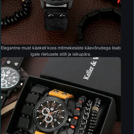
Elegantne must käekell koos mitmekesiste käevõrudega lisab
igale riietusele stiili ja isikupära.