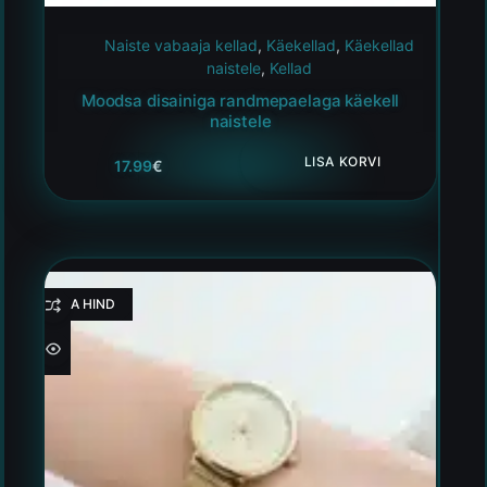
Naiste vabaaja kellad
,
Käekellad
,
Käekellad
naistele
,
Kellad
Moodsa disainiga randmepaelaga käekell
naistele
LISA KORVI
17.99
€
HEA HIND