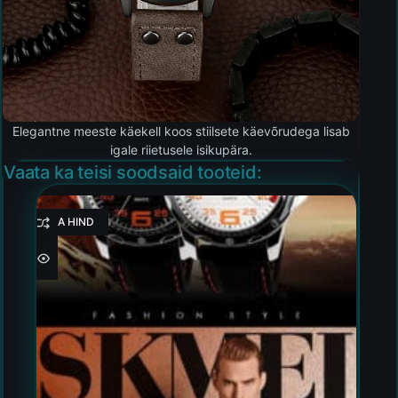
Elegantne meeste käekell koos stiilsete käevõrudega lisab
igale riietusele isikupära.
Vaata ka teisi soodsaid tooteid:
HEA HIND