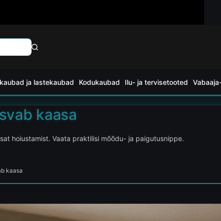
kaubad ja lastekaubad
Kodukaubad
Ilu- ja tervisetooted
Vabaaja-
asvab kaasa
tsat hoiustamist. Vaata praktilisi mõõdu- ja paigutusnippe.
ab kaasa