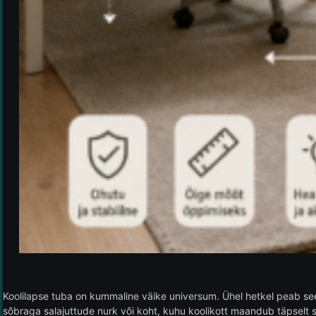
Koolilapse tuba on kummaline väike universum. Ühel hetkel peab see
sõbraga salajuttude nurk või koht, kuhu koolikott maandub täpselt se