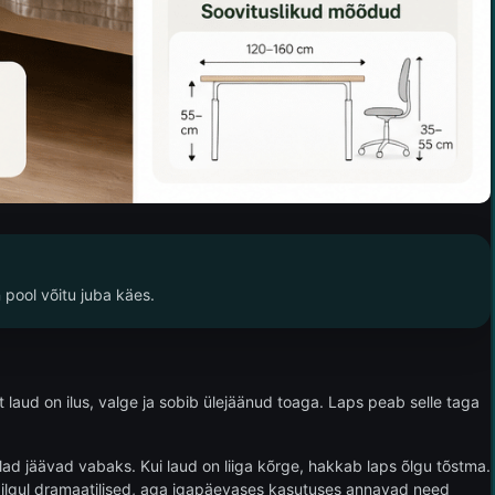
 pool võitu juba käes.
t laud on ilus, valge ja sobib ülejäänud toaga. Laps peab selle taga
 õlad jäävad vabaks. Kui laud on liiga kõrge, hakkab laps õlgu tõstma.
smapilgul dramaatilised, aga igapäevases kasutuses annavad need