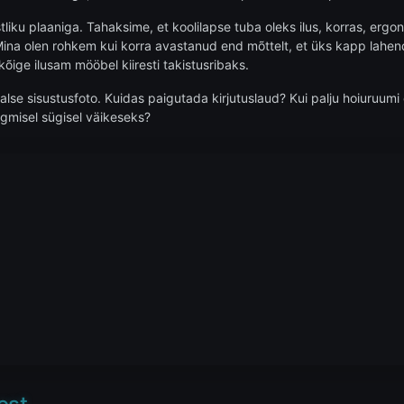
liku plaaniga. Tahaksime, et koolilapse tuba oleks ilus, korras, ergono
na olen rohkem kui korra avastanud end mõttelt, et üks kapp lahendab kõ
kõige ilusam mööbel kiiresti takistusribaks.
alse sisustusfoto. Kuidas paigutada kirjutuslaud? Kui palju hoiuruumi
rgmisel sügisel väikeseks?