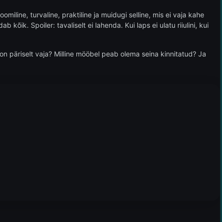
omiline, turvaline, praktiline ja muidugi selline, mis ei vaja kahe
ik. Spoiler: tavaliselt ei lahenda. Kui laps ei ulatu riiulini, kui
 on päriselt vaja? Milline mööbel peab olema seina kinnitatud? Ja