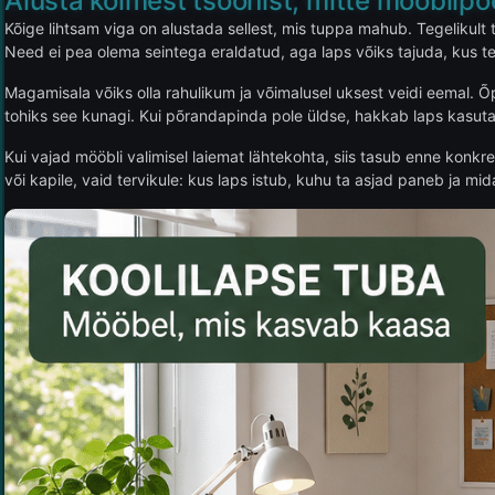
Alusta kolmest tsoonist, mitte mööblipo
Kõige lihtsam viga on alustada sellest, mis tuppa mahub. Tegelikult 
Need ei pea olema seintega eraldatud, aga laps võiks tajuda, kus t
Magamisala võiks olla rahulikum ja võimalusel uksest veidi eemal. Õ
tohiks see kunagi. Kui põrandapinda pole üldse, hakkab laps kasutama
Kui vajad mööbli valimisel laiemat lähtekohta, siis tasub enne kon
või kapile, vaid tervikule: kus laps istub, kuhu ta asjad paneb ja m