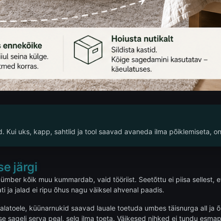
d. Kui uks, kapp, sahtlid ja tool saavad avaneda ilma põiklemiseta, on
se järgi
 ümber kõik muu kummardab, vaid tööriist. Seetõttu ei piisa sellest, e
ti ja jalad ei ripu õhus nagu väiksel ahvenal paadis.
õi jalatoele, küünarnukid saavad lauale toetuda umbes täisnurga all ja
tutakse sageli serva peal, selg ilma toeta. Väikesed nihked ei tundu e