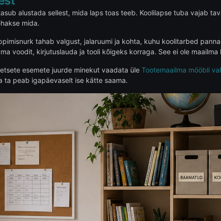
est
tasub alustada sellest, mida laps toas teeb. Koolilapse tuba vajab ta
ehakse mida.
ppimisnurk tahab valgust, jalaruumi ja kohta, kuhu koolitarbed panna
 voodit, kirjutuslauda ja tooli kõigeks korraga. See ei ole maailma 
kreetsete esemete juurde minekut vaadata üle
Tootemaailma mööbli val
ida ta peab igapäevaselt ise kätte saama.