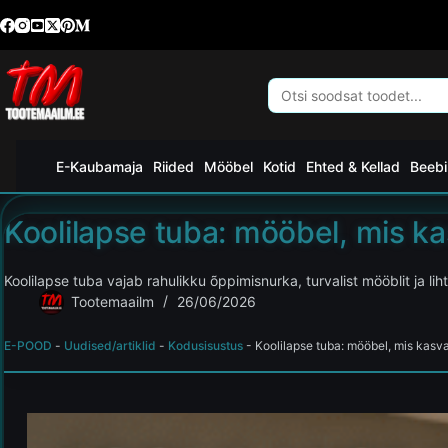
E-Kaubamaja
Riided
Mööbel
Kotid
Ehted & Kellad
Beebi
Koolilapse tuba: mööbel, mis k
Koolilapse tuba vajab rahulikku õppimisnurka, turvalist mööblit ja lih
Tootemaailm
26/06/2026
E-POOD
-
Uudised/artiklid
-
Kodusisustus
-
Koolilapse tuba: mööbel, mis kasv