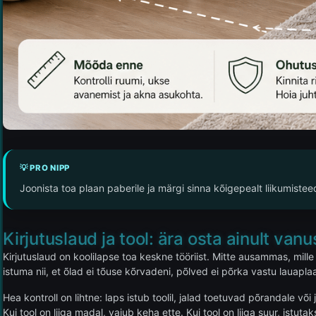
💡 PRO NIPP
Joonista toa plaan paberile ja märgi sinna kõigepealt liikumistee
Kirjutuslaud ja tool: ära osta ainult vanu
Kirjutuslaud on koolilapse toa keskne tööriist. Mitte ausammas, mille
istuma nii, et õlad ei tõuse kõrvadeni, põlved ei põrka vastu lauaplaa
Hea kontroll on lihtne: laps istub toolil, jalad toetuvad põrandale v
Kui tool on liiga madal, vajub keha ette. Kui tool on liiga suur, is