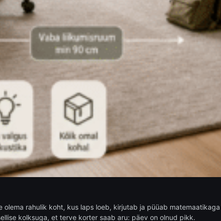
 olema rahulik koht, kus laps loeb, kirjutab ja püüab matemaatikaga 
llise kolksuga, et terve korter saab aru: päev on olnud pikk.