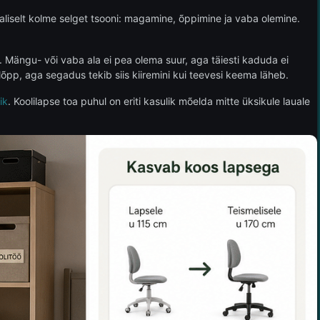
valiselt kolme selget tsooni: magamine, õppimine ja vaba olemine.
. Mängu- või vaba ala ei pea olema suur, aga täiesti kaduda ei
lõpp, aga segadus tekib siis kiiremini kui teevesi keema läheb.
ik
. Koolilapse toa puhul on eriti kasulik mõelda mitte üksikule lauale