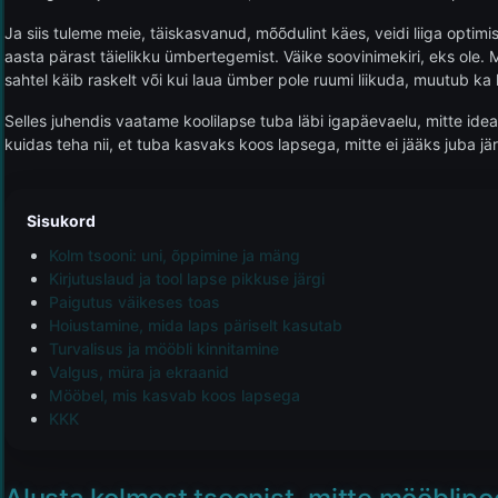
Ja siis tuleme meie, täiskasvanud, mõõdulint käes, veidi liiga optimist
aasta pärast täielikku ümbertegemist. Väike soovinimekiri, eks ole. Mi
sahtel käib raskelt või kui laua ümber pole ruumi liikuda, muutub ka 
Selles juhendis vaatame koolilapse tuba läbi igapäevaelu, mitte idea
kuidas teha nii, et tuba kasvaks koos lapsega, mitte ei jääks juba jä
Sisukord
Kolm tsooni: uni, õppimine ja mäng
Kirjutuslaud ja tool lapse pikkuse järgi
Paigutus väikeses toas
Hoiustamine, mida laps päriselt kasutab
Turvalisus ja mööbli kinnitamine
Valgus, müra ja ekraanid
Mööbel, mis kasvab koos lapsega
KKK