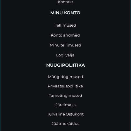
Kontakt
MINU KONTO
Tellimused
Konto andmed
Minu tellimused
Logi välja
MÜÜGIPOLIITIKA
Müügitingimused
Privaatsuspoliitika
Tarnetingimused
Järelmaks
Turvaline Ostukoht
Jäätmekäitlus