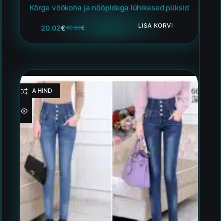
Kõrge vöökoha ja nööpidega lühikesed püksid
LISA KORVI
20.02
€
40.86
€
HEA HIND