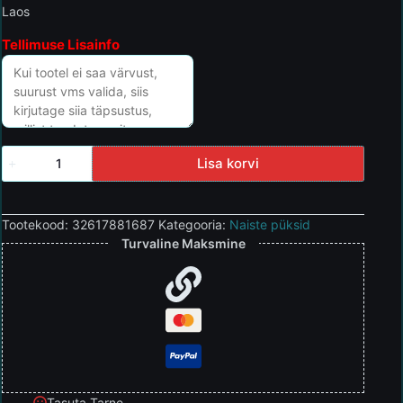
Laos
Tellimuse Lisainfo
Lisa korvi
Tootekood:
32617881687
Kategooria:
Naiste püksid
Turvaline Maksmine
Tasuta Tarne