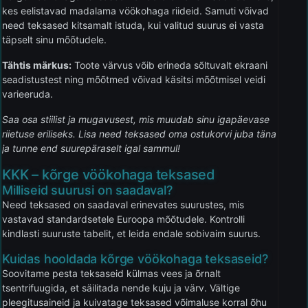
kes eelistavad madalama vöökohaga riideid. Samuti võivad
need teksased kitsamalt istuda, kui valitud suurus ei vasta
täpselt sinu mõõtudele.
Tähtis märkus:
Toote värvus võib erineda sõltuvalt ekraani
seadistustest ning mõõtmed võivad käsitsi mõõtmisel veidi
varieeruda.
Saa osa stiilist ja mugavusest, mis muudab sinu igapäevase
riietuse eriliseks. Lisa need teksased oma ostukorvi juba täna
ja tunne end suurepäraselt igal sammul!
KKK – kõrge vöökohaga teksased
Milliseid suurusi on saadaval?
Need teksased on saadaval erinevates suurustes, mis
vastavad standardsetele Euroopa mõõtudele. Kontrolli
kindlasti suuruste tabelit, et leida endale sobivaim suurus.
Kuidas hooldada kõrge vöökohaga teksaseid?
Soovitame pesta teksaseid külmas vees ja õrnalt
tsentrifuugida, et säilitada nende kuju ja värv. Vältige
pleegitusaineid ja kuivatage teksased võimaluse korral õhu