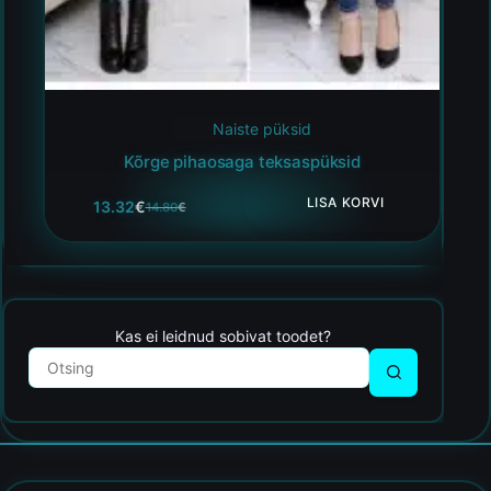
Naiste püksid
Kõrge pihaosaga teksaspüksid
LISA KORVI
13.32
€
14.80
€
Kas ei leidnud sobivat toodet?