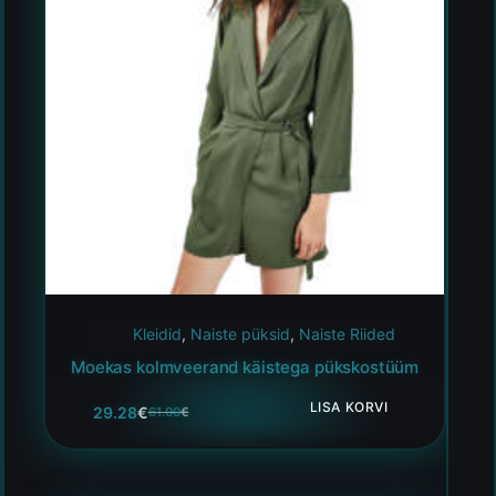
Kleidid
,
Naiste püksid
,
Naiste Riided
Moekas kolmveerand käistega pükskostüüm
LISA KORVI
29.28
€
61.00
€