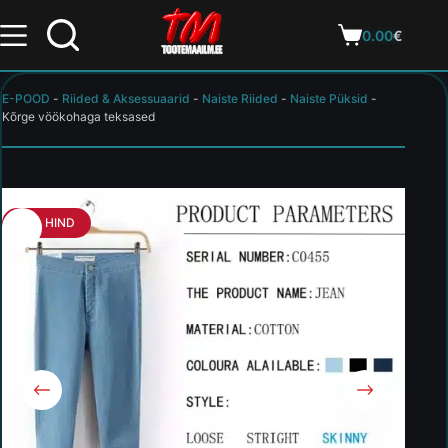
0.00
€
E-POOD
-
Riided & Aksessuaarid
-
Naiste Riided
-
Naiste Püksid
-
Kõrge vöökohaga teksased
HEA HIND