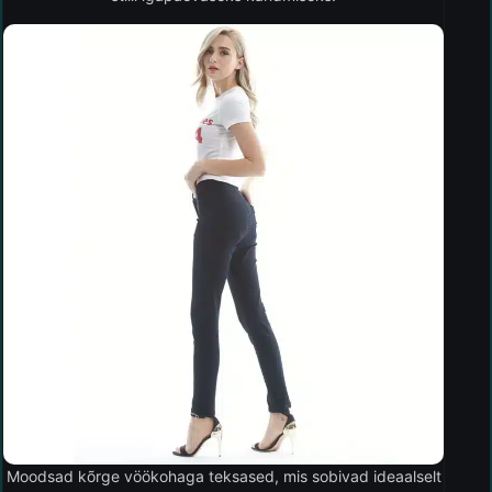
Moodsad kõrge vöökohaga teksased, mis sobivad ideaalselt