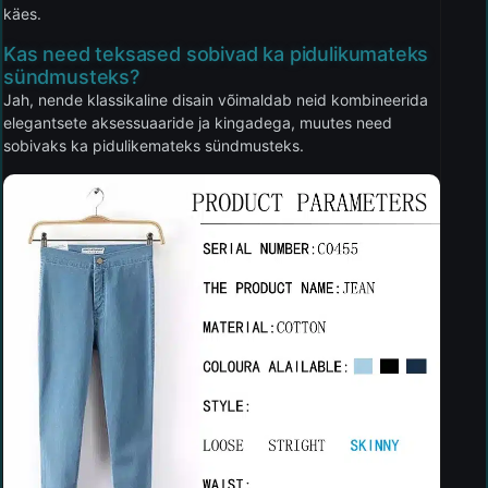
käes.
Kas need teksased sobivad ka pidulikumateks
sündmusteks?
Jah, nende klassikaline disain võimaldab neid kombineerida
elegantsete aksessuaaride ja kingadega, muutes need
sobivaks ka pidulikemateks sündmusteks.