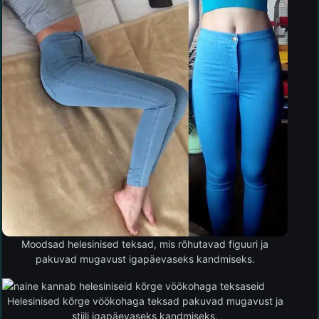
Moodsad helesinised teksad, mis rõhutavad figuuri ja
pakuvad mugavust igapäevaseks kandmiseks.
Helesinised kõrge vöökohaga teksad pakuvad mugavust ja
stiili igapäevaseks kandmiseks.