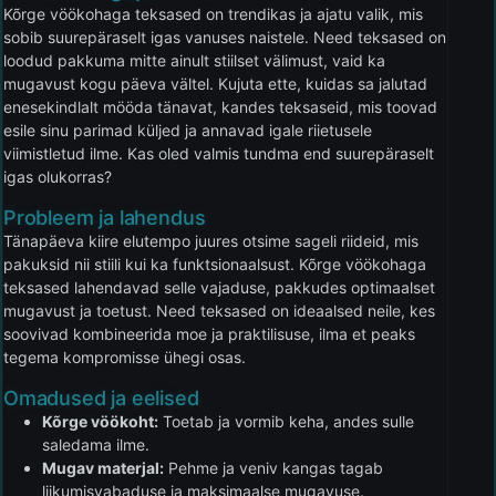
Kõrge vöökohaga teksased on trendikas ja ajatu valik, mis
sobib suurepäraselt igas vanuses naistele. Need teksased on
loodud pakkuma mitte ainult stiilset välimust, vaid ka
mugavust kogu päeva vältel. Kujuta ette, kuidas sa jalutad
enesekindlalt mööda tänavat, kandes teksaseid, mis toovad
esile sinu parimad küljed ja annavad igale riietusele
viimistletud ilme. Kas oled valmis tundma end suurepäraselt
igas olukorras?
Probleem ja lahendus
Tänapäeva kiire elutempo juures otsime sageli riideid, mis
pakuksid nii stiili kui ka funktsionaalsust. Kõrge vöökohaga
teksased lahendavad selle vajaduse, pakkudes optimaalset
mugavust ja toetust. Need teksased on ideaalsed neile, kes
soovivad kombineerida moe ja praktilisuse, ilma et peaks
tegema kompromisse ühegi osas.
Omadused ja eelised
Kõrge vöökoht:
Toetab ja vormib keha, andes sulle
saledama ilme.
Mugav materjal:
Pehme ja veniv kangas tagab
liikumisvabaduse ja maksimaalse mugavuse.