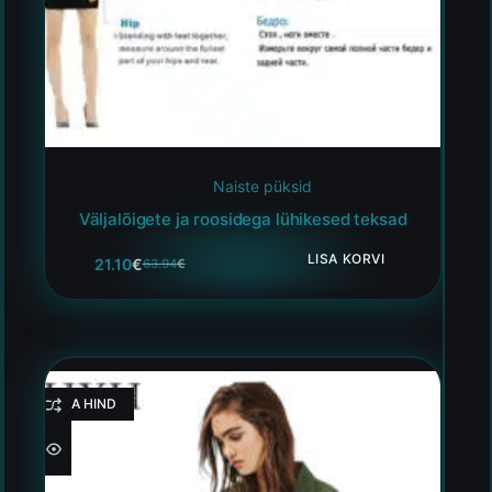
Naiste püksid
Väljalõigete ja roosidega lühikesed teksad
LISA KORVI
21.10
€
63.94
€
HEA HIND