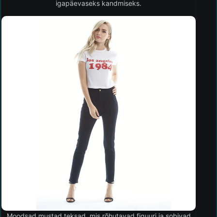
igapäevaseks kandmiseks.
Moodsad mustad teksad, mis rõhutavad figuuri ja sobivad