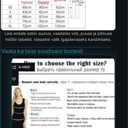
Leia endale sobiv suurus, vaadates vöö, puusa ja pikkuse
mõõte tabelist. Ideaalne valik igapäevaseks kandmiseks.
Vaata ka teisi soodsaid tooteid:
HEA HIND