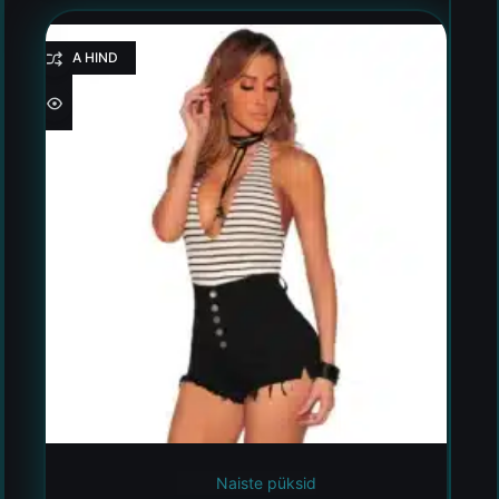
HEA HIND
Naiste püksid