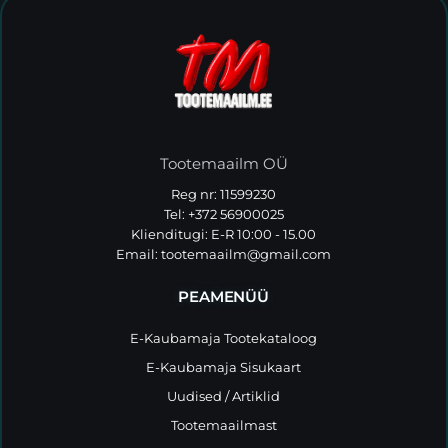
Tootemaailm OÜ
Reg nr: 11599230
Tel: +372 56900025
Klienditugi: E-R 10:00 - 15.00
Email:
tootemaailm@gmail.com
PEAMENÜÜ
E-Kaubamaja Tootekataloog
E-Kaubamaja Sisukaart
Uudised / Artiklid
Tootemaailmast