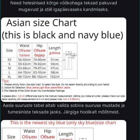
Need helesinised kõrge vöökohaga teksad pakuvad
mugavust ja stiili igapäevaseks kandmiseks.
Aasia suuruste tabel aitab valida sobiva suuruse mustade ja
tumesiniste teksade jaoks. Järgige hoolikalt mõõtmeid.