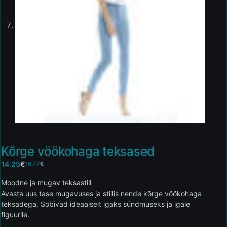
Kõrge vöökohaga teksased
14.25
€
16.77
€
Moodne ja mugav teksastiil
Avasta uus tase mugavuses ja stiilis nende kõrge vöökohaga
teksadega. Sobivad ideaalselt igaks sündmuseks ja igale
figuurile.