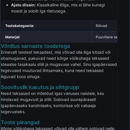
Ajatu disain:
Klassikaline lõige, mis ei lähe kunagi
moest ja sobib iga riietusega.
Tootekategooria:
Rõivad
Materjal:
Puuvillane segu
Võrdlus sarnaste toodetega
Erinevalt teistest teksadest, mis võivad olla liiga kitsad või
ebamugavad, pakuvad need kõrge vöökohaga teksased
ideaalse tasakaalu stiili ja mugavuse vahel. Sinu igapäevased
tegevused muutuvad lihtsamaks, kuna need teksased
liiguvad koos sinuga.
Soovituslik kasutus ja sihtgrupp
Need teksased on mõeldud igas vanuses naistele, kes
hindavad mugavust ja stiili. Sobivad suurepäraselt
igapäevaseks kandmiseks, kontorisse või vabaaja
tegevusteks.
Toote piirangud
Kõrge vöökohaga teksased võivad olla vähem sobivad neile,