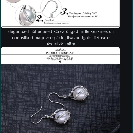
Elegantsed hõbedased kõrvarõngad, mille keskmes on
looduslikud magevee pärlid, lisavad igale riietusele
luksuslikku sära.