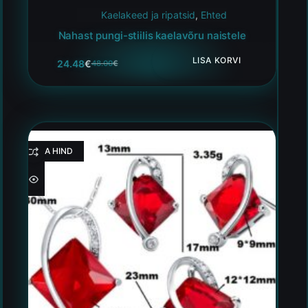
Kaelakeed ja ripatsid
,
Ehted
Nahast pungi-stiilis kaelavõru naistele
LISA KORVI
24.48
€
48.00
€
HEA HIND