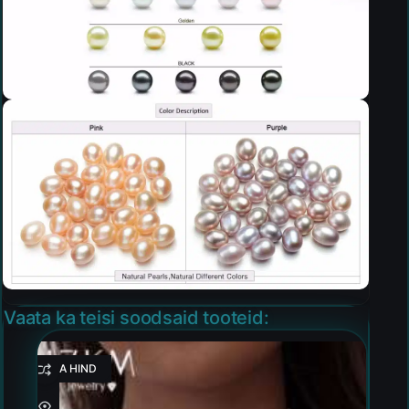
Vaata ka teisi soodsaid tooteid:
HEA HIND