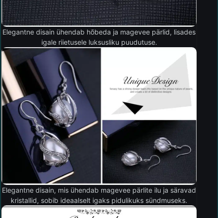
Elegantne disain ühendab hõbeda ja magevee pärlid, lisades
igale riietusele luksusliku puudutuse.
Elegantne disain, mis ühendab magevee pärlite ilu ja säravad
kristallid, sobib ideaalselt igaks pidulikuks sündmuseks.