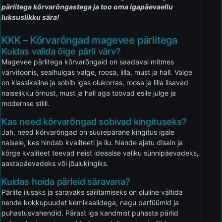
pärlitega kõrvarõngastega ja too oma igapäevaellu
luksuslikku sära!
KKK – Kõrvarõngad magevee pärlitega
Kuidas valida õige pärli värv?
Magevee pärlitega kõrvarõngaid on saadaval mitmes
värvitoonis, sealhulgas valge, roosa, lilla, must ja hall. Valge
on klassikaline ja sobib igas olukorras, roosa ja lilla lisavad
naiselikku õrnust, must ja hall aga toovad esile julge ja
modernse stiili.
Kas need kõrvarõngad sobivad kingituseks?
Jah, need kõrvarõngad on suurepärane kingitus igale
naisele, kes hindab kvaliteeti ja ilu. Nende ajatu disain ja
kõrge kvaliteet teevad neist ideaalse valiku sünnipäevadeks,
aastapäevadeks või jõulukingiks.
Kuidas hoida pärleid säravana?
Pärlite ilusaks ja säravaks säilitamiseks on oluline vältida
nende kokkupuudet kemikaalidega, nagu parfüümid ja
puhastusvahendid. Pärast iga kandmist puhasta pärlid