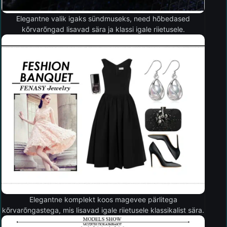
Elegantne valik igaks sündmuseks, need hõbedased
kõrvarõngad lisavad sära ja klassi igale riietusele.
Elegantne komplekt koos magevee pärlitega
kõrvarõngastega, mis lisavad igale riietusele klassikalist sära.