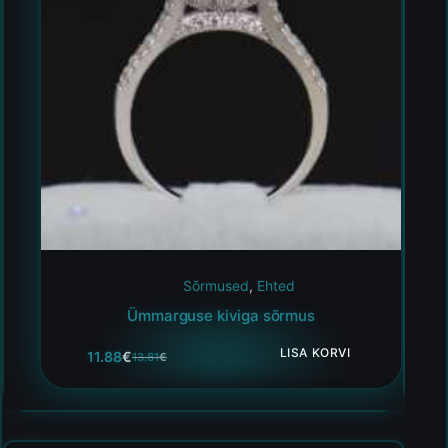
Sõrmused
,
Ehted
Ümmarguse kiviga sõrmus
LISA KORVI
11.88
€
13.81
€