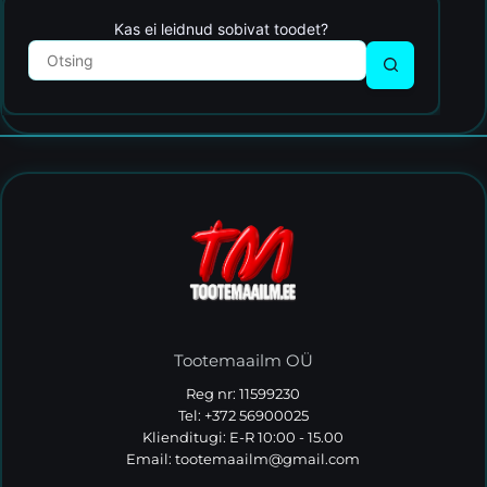
Kas ei leidnud sobivat toodet?
Tootemaailm OÜ
Reg nr: 11599230
Tel: +372 56900025
Klienditugi: E-R 10:00 - 15.00
Email:
tootemaailm@gmail.com