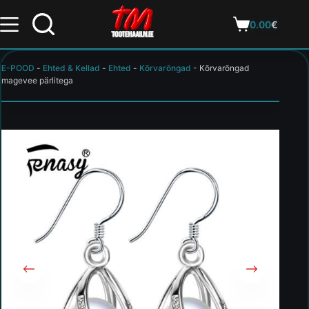
0.00
€
E-POOD
-
Ehted & Kellad
-
Ehted
-
Kõrvarõngad
-
Kõrvarõngad
magevee pärlitega