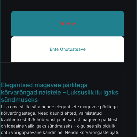
Kirjeldus
Ehte Ohutusteave
Elegantsed magevee pärlitega
kõrvarõngad naistele – Luksuslik ilu igaks
sündmuseks
Lisa oma stiilile sära nende elegantsete magevee pärlitega
kõrvarõngastega. Need kaunid ehted, valmistatud
kvaliteetsest 925 hõbedast ja ehtsatest magevee pärlitest,
on ideaalne valik igaks sündmuseks – olgu see siis pidulik
õhtu või igapäevane kandmine. Nende kõrvarõngaste ajatu