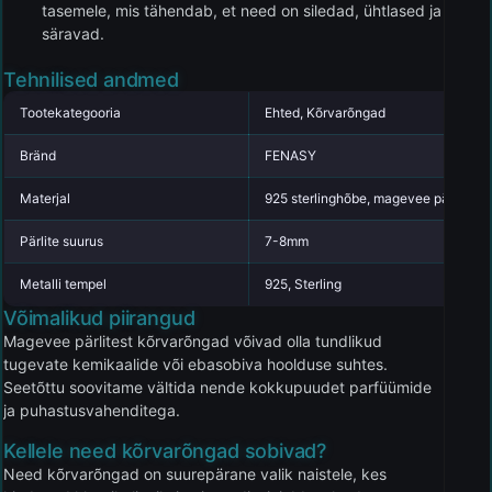
tasemele, mis tähendab, et need on siledad, ühtlased ja
säravad.
Tehnilised andmed
Tootekategooria
Ehted, Kõrvarõngad
Bränd
FENASY
Materjal
925 sterlinghõbe, magevee pärl
Pärlite suurus
7-8mm
Metalli tempel
925, Sterling
Võimalikud piirangud
Magevee pärlitest kõrvarõngad võivad olla tundlikud
tugevate kemikaalide või ebasobiva hoolduse suhtes.
Seetõttu soovitame vältida nende kokkupuudet parfüümide
ja puhastusvahenditega.
Kellele need kõrvarõngad sobivad?
Need kõrvarõngad on suurepärane valik naistele, kes