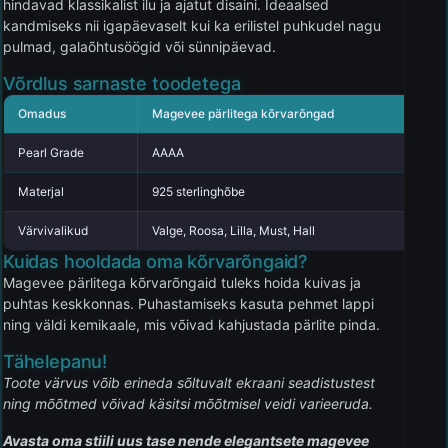
hindavad klassikalist ilu ja ajatut disaini. Ideaalsed
kandmiseks nii igapäevaselt kui ka erilistel puhkudel nagu
pulmad, galaõhtusöögid või sünnipäevad.
Võrdlus sarnaste toodetega
Omadus
Magevee pärlitega kõrvarõngad
K
Pearl Grade
AAAA
A
Materjal
925 sterlinghõbe
H
Värvivalikud
Valge, Roosa, Lilla, Must, Hall
V
Kuidas hooldada oma kõrvarõngaid?
Magevee pärlitega kõrvarõngaid tuleks hoida kuivas ja
puhtas keskkonnas. Puhastamiseks kasuta pehmet lappi
ning väldi kemikaale, mis võivad kahjustada pärlite pinda.
Tähelepanu!
Toote värvus võib erineda sõltuvalt ekraani seadistustest
ning mõõtmed võivad käsitsi mõõtmisel veidi varieeruda.
Avasta oma stiili uus tase nende elegantsete magevee