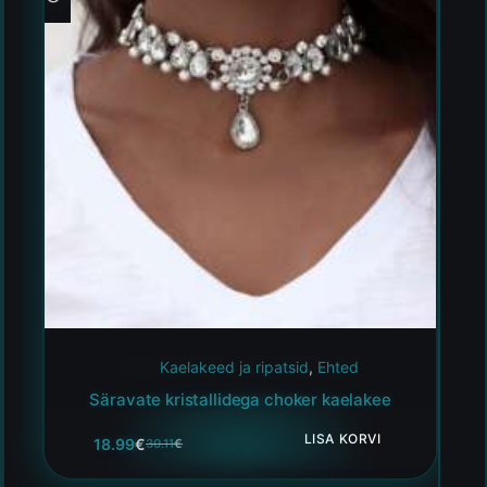
Kaelakeed ja ripatsid
,
Ehted
Säravate kristallidega choker kaelakee
LISA KORVI
18.99
€
30.11
€