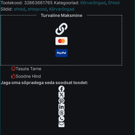
Tootekood:
32863661765
Kategooriad:
Kõrvarõngad
,
Ehted
Sildid:
ehted
,
ehtepood
,
Kõrvarõngad
Turvaline Maksmine
Tasuta Tarne
Soodne Hind
Jaga oma sõpradega seda soodsat toodet: