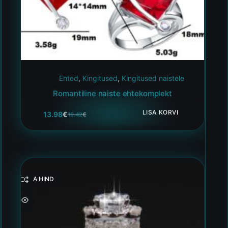
Ehted
,
Kingitused
,
Kingitused naistele
Romantiline naiste ehtekomplekt
LISA KORVI
13.98
€
19.42
€
HEA HIND