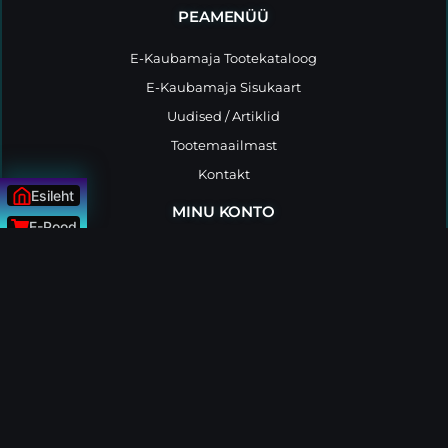
PEAMENÜÜ
E-Kaubamaja Tootekataloog
E-Kaubamaja Sisukaart
Uudised / Artiklid
Tootemaailmast
Kontakt
Esileht
MINU KONTO
E-Pood
Tellimused
Uudised
ÜLESSE
Konto andmed
Minu tellimused
Logi välja
MÜÜGIPOLIITIKA
Müügitingimused