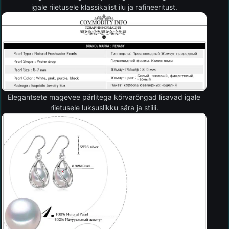
igale riietusele klassikalist ilu ja rafineeritust.
Elegantsete magevee pärlitega kõrvarõngad lisavad igale
riietusele luksuslikku sära ja stiili.