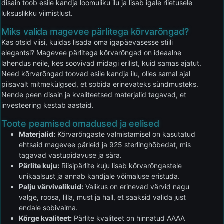
disain toob esile kandja loomuliku ilu ja lisab igale riietusele
luksuslikku viimistlust.
Miks valida magevee pärlitega kõrvarõngad?
Kas otsid viisi, kuidas lisada oma igapäevasesse stiili
elegantsi? Magevee pärlitega kõrvarõngad on ideaalne
lahendus neile, kes soovivad midagi erilist, kuid samas ajatut.
Need kõrvarõngad toovad esile kandja ilu, olles samal ajal
piisavalt mitmekülgsed, et sobida erinevateks sündmusteks.
Nende peen disain ja kvaliteetsed materjalid tagavad, et
investeering kestab aastaid.
Toote peamised omadused ja eelised
Materjalid:
Kõrvarõngaste valmistamisel on kasutatud
ehtsaid magevee pärleid ja 925 sterlinghõbedat, mis
tagavad vastupidavuse ja sära.
Pärlite kuju:
Riisipärlite kuju lisab kõrvarõngastele
unikaalsust ja annab kandjale võimaluse eristuda.
Palju värvivalikuid:
Valikus on erinevad värvid nagu
valge, roosa, lilla, must ja hall, et saaksid valida just
endale sobivaima.
Kõrge kvaliteet:
Pärlite kvaliteet on hinnatud AAAA