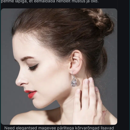
pehme lapiga, et eemaldada nendelt mustus ja õlid.
Need elegantsed magevee pärlitega kõrvarõngad lisavad