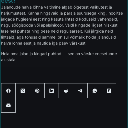
eest?
Jalanõude halva lõhna vältimine algab õigetest valikutest ja
harjumustest. Kanna hingavaid ja paraja suurusega kingi, hoolitse
jalgade hügieeni eest ning kasuta lihtsaid koduseid vahendeid,
nagu söögisooda või apelsinikoor. Väldi kingade liigset niiskust,
lase neil puhata ning pese neid regulaarselt. Kui järgida neid
lihtsaid, aga tõhusaid samme, on sul võimalik hoida jalanõusid
halva lõhna eest ja nautida iga päev värskust.
Hoia oma jalad ja kingad puhtad — see on värske enesetunde
alustala!