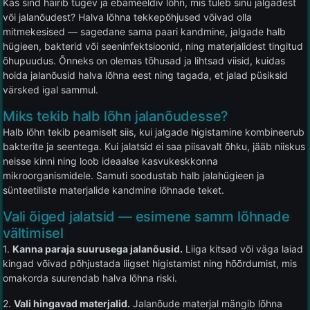
Kas sind häirib tugev ja ebameeldiv lõhn, mis tuleb sinu jalgadest
või jalanõudest? Halva lõhna tekkepõhjused võivad olla
mitmekesised — sagedane sama paari kandmine, jalgade halb
hügieen, bakterid või seeninfektsioonid, ning materjalidest tingitud
õhupuudus. Õnneks on olemas tõhusad ja lihtsad viisid, kuidas
hoida jalanõusid halva lõhna eest ning tagada, et jalad püsiksid
värsked igal sammul.
Miks tekib halb lõhn jalanõudesse?
Halb lõhn tekib peamiselt siis, kui jalgade higistamine kombineerub
bakterite ja seentega. Kui jalatsid ei saa piisavalt õhku, jääb niiskus
neisse kinni ning loob ideaalse kasvukeskkonna
mikroorganismidele. Samuti soodustab halb jalahügieen ja
sünteetiliste materjalide kandmine lõhnade teket.
Vali õiged jalatsid — esimene samm lõhnade
vältimisel
1.
Kanna paraja suurusega jalanõusid.
Liiga kitsad või väga laiad
kingad võivad põhjustada liigset higistamist ning hõõrdumist, mis
omakorda suurendab halva lõhna riski.
2.
Vali hingavad materjalid.
Jalanõude materjal mängib lõhna