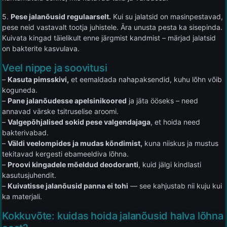
5.
Pese jalanõusid regulaarselt.
Kui su jalatsid on masinpestavad,
pese neid vastavalt tootja juhistele. Ära unusta pesta ka sisepinda.
Kuivata kingad täielikult enne järgmist kandmist – märjad jalatsid
on bakterite kasvulava.
Veel nippe ja soovitusi
–
Kasuta pimsskivi,
et eemaldada nahapaksendid, kuhu lõhn võib
koguneda.
–
Pane jalanõudesse apelsinikoored
ja jäta ööseks – need
annavad värske tsitruselise aroomi.
–
Valgepõhjalised sokid pese valgendajaga
, et hoida need
bakterivabad.
–
Väldi veelompides ja mudas kõndimist,
kuna niiskus ja mustus
tekitavad kergesti ebameeldiva lõhna.
–
Proovi kingadele mõeldud deodoranti
, kuid jälgi kindlasti
kasutusjuhendit.
–
Kuivatisse jalanõusid panna ei tohi
— see kahjustab nii kuju kui
ka materjali.
Kokkuvõte: kuidas hoida jalanõusid halva lõhna