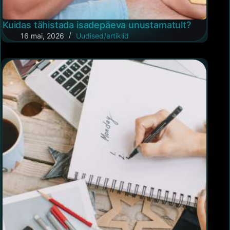
Kuidas tähistada isadepäeva unustamatult?
16 mai, 2026
Uudised/artiklid