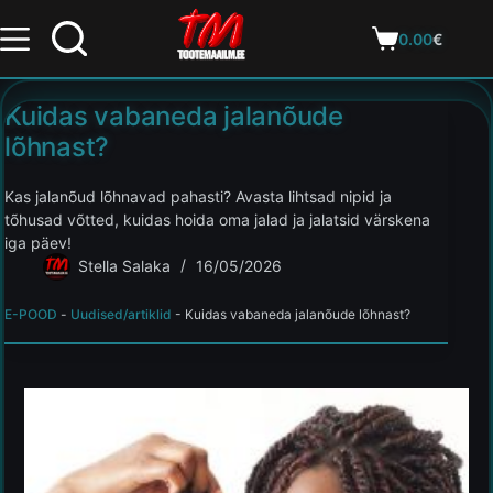
0.00
€
Kuidas vabaneda jalanõude
lõhnast?
Kas jalanõud lõhnavad pahasti? Avasta lihtsad nipid ja
tõhusad võtted, kuidas hoida oma jalad ja jalatsid värskena
iga päev!
Stella Salaka
16/05/2026
E-POOD
-
Uudised/artiklid
-
Kuidas vabaneda jalanõude lõhnast?