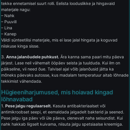
tekke ennetamisel suurt rolli. Eelista looduslikke ja hingavaid
materjale nagu:
– Nahk
– Puuvill
– Lina
– Kanep
Väldi sünteetilisi materjale, mis ei lase jalal hingata ja koguvad
niiskuse kinga sisse.
3.
Anna jalanõudele puhkust.
Ära kanna sama paari mitu päeva
järjest. Lase neil vähemalt ööpäev seista ja tuulduda. Kui ilm on
päikseline, vii need õue. Talvisel ajal võib jalanõusid jätta ka
mõneks päevaks autosse, kus madalam temperatuur aitab lõhnade
tekkimist vähendada.
Hügieeniharjumused, mis hoiavad kingad
lõhnavabad
1.
Pese jalgu regulaarselt.
Kasuta antibakteriaalset või
antimikroobset seepi, et eemaldada jalgadelt bakterid ja seened.
Pese jalgu iga päev või üle päeva, olenevalt naha seisundist. Kui
nahk hakkab liigselt kuivama, niisuta jalgu spetsiaalse kreemiga.