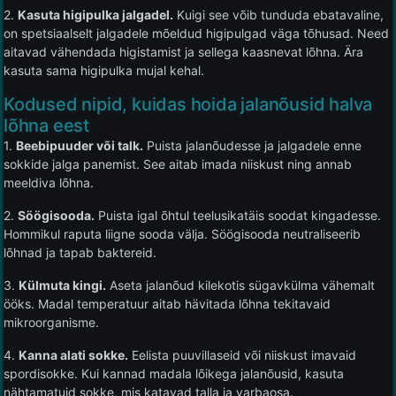
2.
Kasuta higipulka jalgadel.
Kuigi see võib tunduda ebatavaline,
on spetsiaalselt jalgadele mõeldud higipulgad väga tõhusad. Need
aitavad vähendada higistamist ja sellega kaasnevat lõhna. Ära
kasuta sama higipulka mujal kehal.
Kodused nipid, kuidas hoida jalanõusid halva
lõhna eest
1.
Beebipuuder või talk.
Puista jalanõudesse ja jalgadele enne
sokkide jalga panemist. See aitab imada niiskust ning annab
meeldiva lõhna.
2.
Söögisooda.
Puista igal õhtul teelusikatäis soodat kingadesse.
Hommikul raputa liigne sooda välja. Söögisooda neutraliseerib
lõhnad ja tapab baktereid.
3.
Külmuta kingi.
Aseta jalanõud kilekotis sügavkülma vähemalt
ööks. Madal temperatuur aitab hävitada lõhna tekitavaid
mikroorganisme.
4.
Kanna alati sokke.
Eelista puuvillaseid või niiskust imavaid
spordisokke. Kui kannad madala lõikega jalanõusid, kasuta
nähtamatuid sokke, mis katavad talla ja varbaosa.