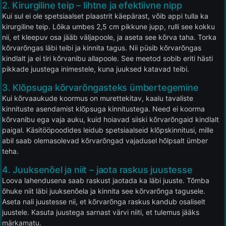
2. Kirurgiline teip – lihtne ja efektiivne nipp
Kui sul ei ole spetsiaalset plaastrit käepärast, võib appi tulla ka
kirurgiline teip. Lõika umbes 2,5 cm pikkune jupp, rulli see kokku
nii, et kleepuv osa jääb väljapoole, ja aseta see kõrva taha. Torka
kõrvarõngas läbi teibi ja kinnita tagus. Nii püsib kõrvarõngas
kindlalt ja ei tiri kõrvanibu allapoole. See meetod sobib eriti hästi
pikkade juustega inimestele, kuna juuksed katavad teibi.
3. Klõpsuga kõrvarõngasteks ümbertegemine
Kui kõrvaaukude koormus on murettekitav, kaalu tavaliste
kinnituste asendamist klõpsuga kinnitustega. Need ei koorma
kõrvanibu ega vaja auku, kuid hoiavad siiski kõrvarõngaid kindlalt
paigal. Käsitööpoodides leidub spetsiaalseid klõpskinnitusi, mille
abil saab olemasolevad kõrvarõngad vajadusel hõlpsalt ümber
teha.
4. Juuksenõel ja niit – jaota raskus juustesse
Loova lahendusena saab raskust jaotada ka läbi juuste. Tõmba
õhuke niit läbi juuksenõela ja kinnita see kõrvarõnga tagusele.
Aseta nali juustesse nii, et kõrvarõnga raskus kandub osaliselt
juustele. Kasuta juustega sarnast värvi niiti, et tulemus jääks
märkamatu.