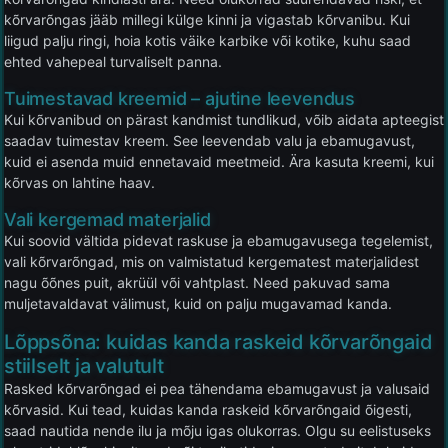
kõrvarõngas jääb millegi külge kinni ja vigastab kõrvanibu. Kui
liigud palju ringi, hoia kotis väike karbike või kotike, kuhu saad
ehted vahepeal turvaliselt panna.
Tuimestavad kreemid – ajutine leevendus
Kui kõrvanibud on pärast kandmist tundlikud, võib aidata apteegist
saadav tuimestav kreem. See leevendab valu ja ebamugavust,
kuid ei asenda muid ennetavaid meetmeid. Ära kasuta kreemi, kui
kõrvas on lahtine haav.
Vali kergemad materjalid
Kui soovid vältida pidevat raskuse ja ebamugavusega tegelemist,
vali kõrvarõngad, mis on valmistatud kergematest materjalidest
nagu õõnes puit, akrüül või vahtplast. Need pakuvad sama
muljetavaldavat välimust, kuid on palju mugavamad kanda.
Lõppsõna: kuidas kanda raskeid kõrvarõngaid
stiilselt ja valutult
Rasked kõrvarõngad ei pea tähendama ebamugavust ja valusaid
kõrvasid. Kui tead, kuidas kanda raskeid kõrvarõngaid õigesti,
saad nautida nende ilu ja mõju igas olukorras. Olgu su eelistuseks