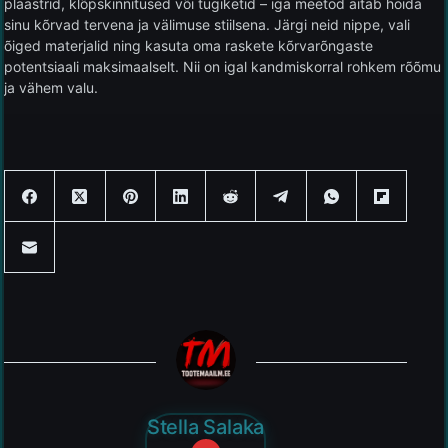
plaastrid, klõpskinnitused või tugiketid – iga meetod aitab hoida
sinu kõrvad tervena ja välimuse stiilsena. Järgi neid nippe, vali
õiged materjalid ning kasuta oma raskete kõrvarõngaste
potentsiaali maksimaalselt. Nii on igal kandmiskorral rohkem rõõmu
ja vähem valu.
Stella Salaka