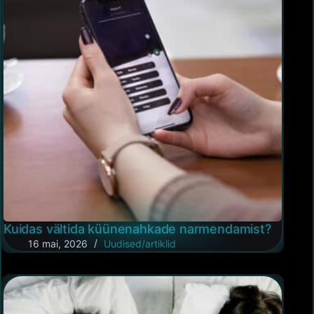
Kuidas vältida küünenahkade narmendamist?
16 mai, 2026
Uudised/artiklid