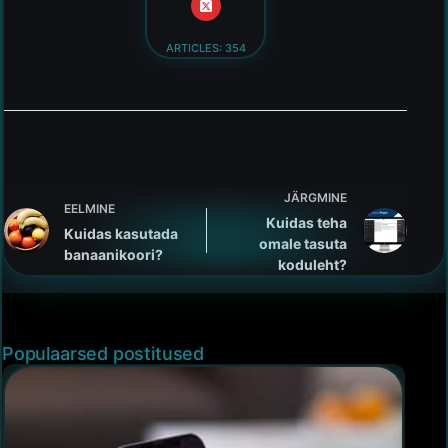
ARTICLES: 354
JÄRGMINE
EELMINE
Kuidas teha
Kuidas kasutada
omale tasuta
banaanikoori?
koduleht?
Populaarsed postitused