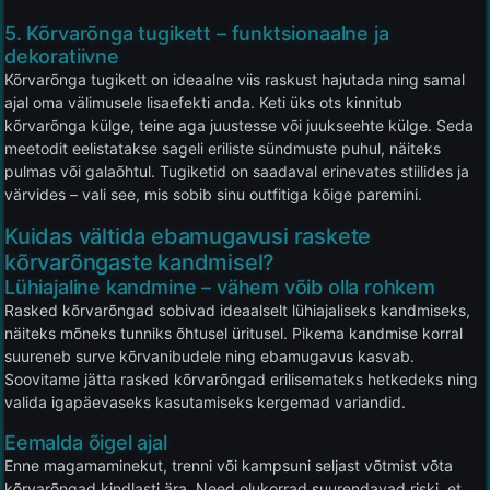
5. Kõrvarõnga tugikett – funktsionaalne ja
dekoratiivne
Kõrvarõnga tugikett on ideaalne viis raskust hajutada ning samal
ajal oma välimusele lisaefekti anda. Keti üks ots kinnitub
kõrvarõnga külge, teine aga juustesse või juukseehte külge. Seda
meetodit eelistatakse sageli eriliste sündmuste puhul, näiteks
pulmas või galaõhtul. Tugiketid on saadaval erinevates stiilides ja
värvides – vali see, mis sobib sinu outfitiga kõige paremini.
Kuidas vältida ebamugavusi raskete
kõrvarõngaste kandmisel?
Lühiajaline kandmine – vähem võib olla rohkem
Rasked kõrvarõngad sobivad ideaalselt lühiajaliseks kandmiseks,
näiteks mõneks tunniks õhtusel üritusel. Pikema kandmise korral
suureneb surve kõrvanibudele ning ebamugavus kasvab.
Soovitame jätta rasked kõrvarõngad erilisemateks hetkedeks ning
valida igapäevaseks kasutamiseks kergemad variandid.
Eemalda õigel ajal
Enne magamaminekut, trenni või kampsuni seljast võtmist võta
kõrvarõngad kindlasti ära. Need olukorrad suurendavad riski, et