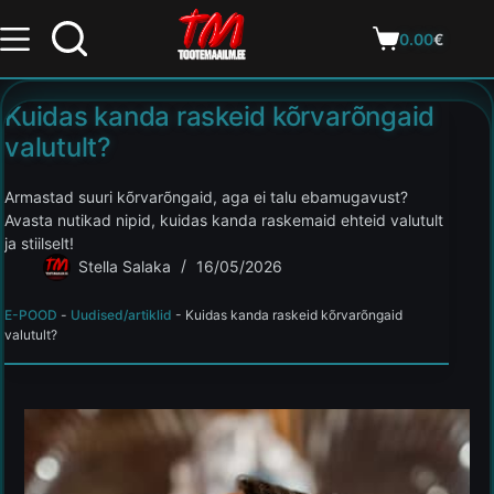
0.00
€
Kuidas kanda raskeid kõrvarõngaid
valutult?
Armastad suuri kõrvarõngaid, aga ei talu ebamugavust?
Avasta nutikad nipid, kuidas kanda raskemaid ehteid valutult
ja stiilselt!
Stella Salaka
16/05/2026
E-POOD
-
Uudised/artiklid
-
Kuidas kanda raskeid kõrvarõngaid
valutult?