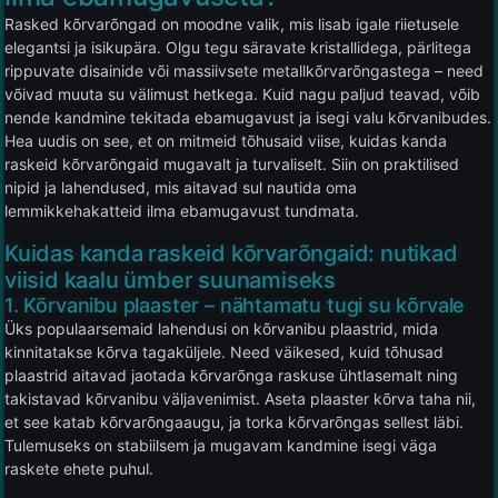
Rasked kõrvarõngad on moodne valik, mis lisab igale riietusele
elegantsi ja isikupära. Olgu tegu säravate kristallidega, pärlitega
rippuvate disainide või massiivsete metallkõrvarõngastega – need
võivad muuta su välimust hetkega. Kuid nagu paljud teavad, võib
nende kandmine tekitada ebamugavust ja isegi valu kõrvanibudes.
Hea uudis on see, et on mitmeid tõhusaid viise, kuidas kanda
raskeid kõrvarõngaid mugavalt ja turvaliselt. Siin on praktilised
nipid ja lahendused, mis aitavad sul nautida oma
lemmikkehakatteid ilma ebamugavust tundmata.
Kuidas kanda raskeid kõrvarõngaid: nutikad
viisid kaalu ümber suunamiseks
1. Kõrvanibu plaaster – nähtamatu tugi su kõrvale
Üks populaarsemaid lahendusi on kõrvanibu plaastrid, mida
kinnitatakse kõrva tagaküljele. Need väikesed, kuid tõhusad
plaastrid aitavad jaotada kõrvarõnga raskuse ühtlasemalt ning
takistavad kõrvanibu väljavenimist. Aseta plaaster kõrva taha nii,
et see katab kõrvarõngaaugu, ja torka kõrvarõngas sellest läbi.
Tulemuseks on stabiilsem ja mugavam kandmine isegi väga
raskete ehete puhul.