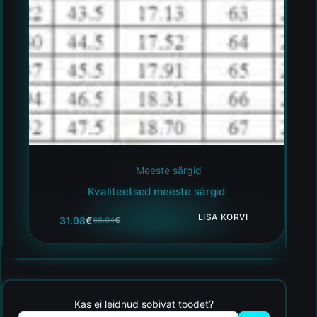
Meeste särgid
Kvaliteetsed meeste särgid
LISA KORVI
31.98
€
68.04
€
Kas ei leidnud sobivat toodet?