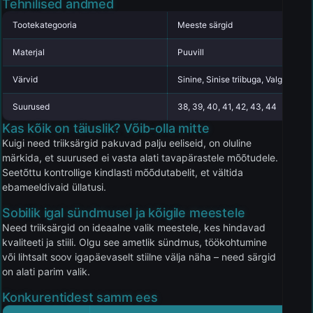
Tehnilised andmed
Tootekategooria
Meeste särgid
Materjal
Puuvill
Värvid
Sinine, Sinise triibuga, Valge
Suurused
38, 39, 40, 41, 42, 43, 44
Kas kõik on täiuslik? Võib-olla mitte
Kuigi need triiksärgid pakuvad palju eeliseid, on oluline
märkida, et suurused ei vasta alati tavapärastele mõõtudele.
Seetõttu kontrollige kindlasti mõõdutabelit, et vältida
ebameeldivaid üllatusi.
Sobilik igal sündmusel ja kõigile meestele
Need triiksärgid on ideaalne valik meestele, kes hindavad
kvaliteeti ja stiili. Olgu see ametlik sündmus, töökohtumine
või lihtsalt soov igapäevaselt stiilne välja näha – need särgid
on alati parim valik.
Konkurentidest samm ees