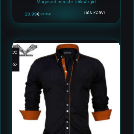
Mugavad meeste triiksärgid
LISA KORVI
29.99
€
59.95
€