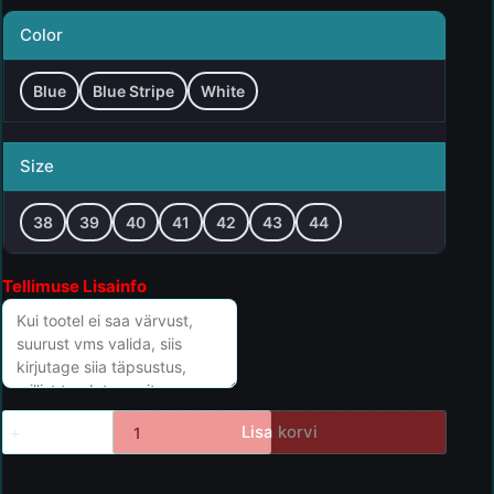
Color
Blue
Blue Stripe
White
Size
38
39
40
41
42
43
44
Tellimuse Lisainfo
Lisa korvi