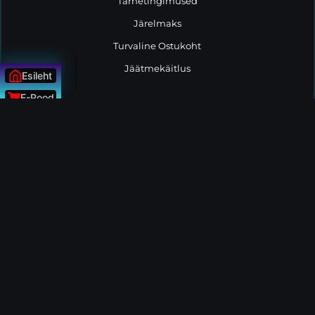
Tarnetingimused
Järelmaks
Turvaline Ostukoht
Jäätmekäitlus
Esileht
E-Pood
Uudised
© Kõik õigused kaitstud Tootemaailm.ee
ÜLESSE