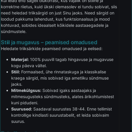
Kui leiad end sageli olukorrast, kus vajalik on stiilne ja
korrektne riietus, kuid ükski olemasolev ei tundu sobivat, siis
need heledad triiksärgid on just Sinu jaoks. Need särgid on
loodud pakkuma lahendust, kus funktsionaalsus ja mood
kohtuvad, sobides ideaalselt kõikidele aastaaegadele ja
sündmustele.
Stiil ja mugavus – peamised omadused
Heledate triiksärkide peamised omadused ja eelised:
Materjal:
100% puuvill tagab hingavuse ja mugavuse
kogu päeva vältel.
Stiil:
Formaalsed, ühe rinnataskuga ja klassikalise
kraega särgid, mis sobivad iga ametliku sündmuse
jaoks.
Mitmekülgsus:
Sobivad igaks aastaajaks ja
mitmesugusteks sündmusteks, alates ärikohtumistest
kuni pidudeni.
Suurused:
Saadaval suurustes 38-44. Enne tellimist
kontrollige kindlasti suurustabelit, et leida sobivaim
suurus.