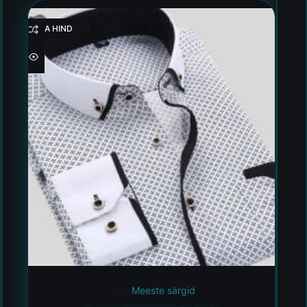
HEA HIND
Meeste särgid