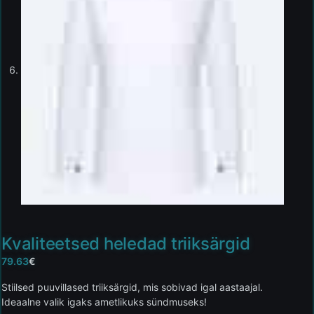
Kvaliteetsed heledad triiksärgid
79.63
€
Stiilsed puuvillased triiksärgid, mis sobivad igal aastaajal.
Ideaalne valik igaks ametlikuks sündmuseks!