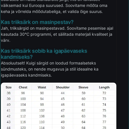
väiksemad kui Euroopa suurused. Soovitame mõõta oma
keha ja võrrelda mõõdutabeliga, et valida õige suurus.
Kas triiksärk on masinpestav?
Jah, triiksärgid on masinpestavad. Soovitame pesemise ajal
kasutada 30°C programmi, et säilitada materjali kvaliteet ja
värv.
Kas triiksärk sobib ka igapäevaseks
kandmiseks?
Absoluutselt! Kuigi särgid on loodud formaalseteks
sündmusteks, on nende mugavus ja stiil ideaalne ka
igapäevaseks kandmiseks.