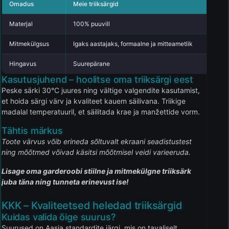
Omadus
Meie triiksärgid
Materjal
100% puuvill
Mitmekülgsus
Igaks aastajaks, formaalne ja mitteametlik
Hingavus
Suurepärane
Kasutusjuhend – hoolitse oma triiksärgi eest
Peske särki 30°C juures ning vältige valgendite kasutamist,
et hoida särgi värv ja kvaliteet kauem säilivana. Triikige
madalal temperatuuril, et säilitada krae ja manžettide vorm.
Tähtis märkus
Toote värvus võib erineda sõltuvalt ekraani seadistustest
ning mõõtmed võivad käsitsi mõõtmisel veidi varieeruda.
Lisage oma garderoobi stiilne ja mitmekülgne triiksärk
juba täna ning tunneta erinevust ise!
KKK – Kvaliteetsed heledad triiksärgid
Kuidas valida õige suurus?
Suurused on Aasia standardite järgi, mis on tavaliselt