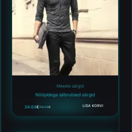
Meeste särgid
Nööpidega säbrulised särgid
LISA KORVI
34.64
€
78.73
€