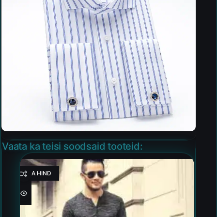
Vaata ka teisi soodsaid tooteid:
HEA HIND