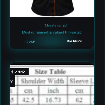
Meeste särgid
Mustad, sinised ja valged triiksärgid
LISA KORVI
37.25
€
HEA HIND