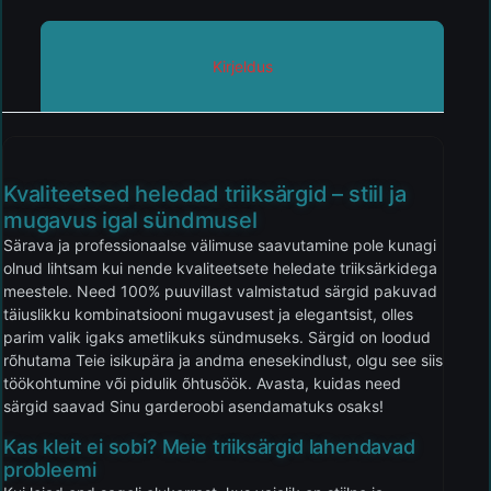
Kirjeldus
Kvaliteetsed heledad triiksärgid – stiil ja
mugavus igal sündmusel
Särava ja professionaalse välimuse saavutamine pole kunagi
olnud lihtsam kui nende kvaliteetsete heledate triiksärkidega
meestele. Need 100% puuvillast valmistatud särgid pakuvad
täiuslikku kombinatsiooni mugavusest ja elegantsist, olles
parim valik igaks ametlikuks sündmuseks. Särgid on loodud
rõhutama Teie isikupära ja andma enesekindlust, olgu see siis
töökohtumine või pidulik õhtusöök. Avasta, kuidas need
särgid saavad Sinu garderoobi asendamatuks osaks!
Kas kleit ei sobi? Meie triiksärgid lahendavad
probleemi