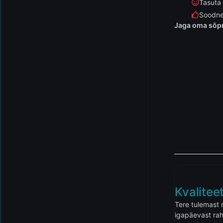
Tasuta
Soodne
Jaga oma sõpr
Kvalite
Tere tulemast 
igapäevast rah