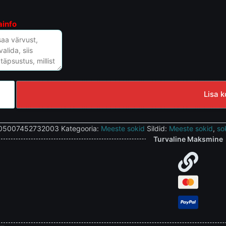
ainfo
Lisa k
05007452732003
Kategooria:
Meeste sokid
Sildid:
Meeste sokid
,
so
Turvaline Maksmine