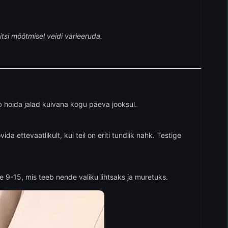
tsi mõõtmisel veidi varieeruda.
b hoida jalad kuivana kogu päeva jooksul.
a ettevaatlikult, kui teil on eriti tundlik nahk. Testige
 9-15, mis teeb nende valiku lihtsaks ja muretuks.