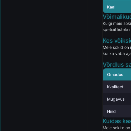
Kaal
Võimaliku
Kuigi meie sok
spetsiifiliste
Kes võiks
Meie sokid on 
kui ka vaba aj
Võrdlus s
Omadus
Kvaliteet
Mugavus
Hind
Kuidas ka
Meie sokke on 