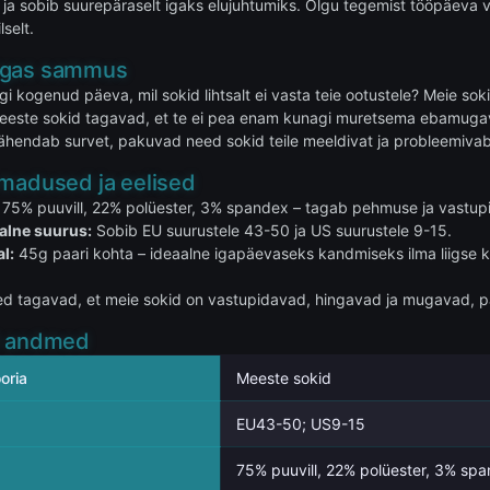
ja sobib suurepäraselt igaks elujuhtumiks. Olgu tegemist tööpäeva v
lselt.
igas sammus
gi kogenud päeva, mil sokid lihtsalt ei vasta teie ootustele? Meie s
eeste sokid tagavad, et te ei pea enam kunagi muretsema ebamugavu
 vähendab survet, pakuvad need sokid teile meeldivat ja probleemi
omadused ja eelised
75% puuvill, 22% polüester, 3% spandex – tagab pehmuse ja vastup
alne suurus:
Sobib EU suurustele 43-50 ja US suurustele 9-15.
l:
45g paari kohta – ideaalne igapäevaseks kandmiseks ilma liigse 
 tagavad, et meie sokid on vastupidavad, hingavad ja mugavad, p
d andmed
oria
Meeste sokid
EU43-50; US9-15
75% puuvill, 22% polüester, 3% sp