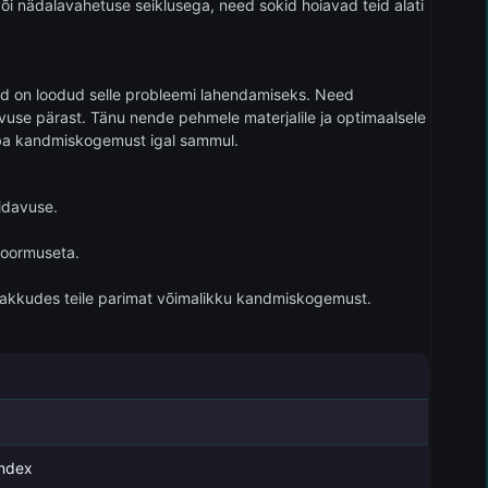
õi nädalavahetuse seiklusega, need sokid hoiavad teid alati
okid on loodud selle probleemi lahendamiseks. Need
se pärast. Tänu nende pehmele materjalile ja optimaalsele
vaba kandmiskogemust igal sammul.
idavuse.
koormuseta.
akkudes teile parimat võimalikku kandmiskogemust.
andex