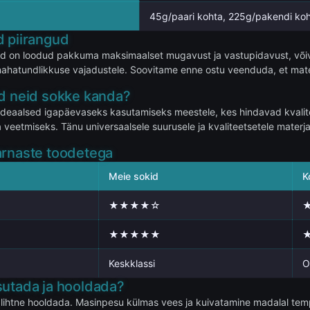
45g/paari kohta, 225g/pakendi ko
d piirangud
id on loodud pakkuma maksimaalset mugavust ja vastupidavust, võiva
le nahatundlikkuse vajadustele. Soovitame enne ostu veenduda, et mate
id neid sokke kanda?
ideaalsed igapäevaseks kasutamiseks meestele, kes hindavad kvalite
a veetmiseks. Tänu universaalsele suurusele ja kvaliteetsetele materj
arnaste toodetega
Meie sokid
K
★★★★☆
★★★★★
Keskklassi
O
sutada ja hooldada?
lihtne hooldada. Masinpesu külmas vees ja kuivatamine madalal temper