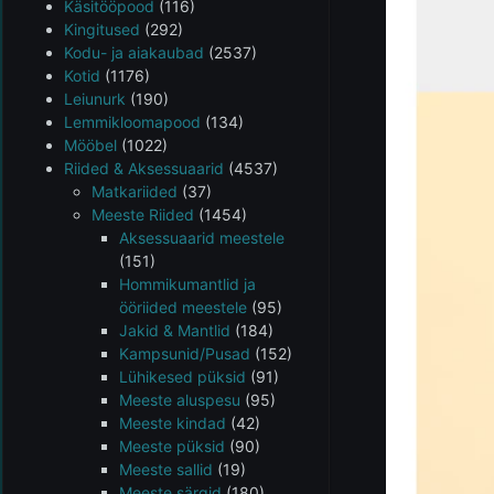
Käsitööpood
(116)
Kingitused
(292)
Kodu- ja aiakaubad
(2537)
Kotid
(1176)
Leiunurk
(190)
Lemmikloomapood
(134)
Mööbel
(1022)
Riided & Aksessuaarid
(4537)
Matkariided
(37)
Meeste Riided
(1454)
Aksessuaarid meestele
(151)
Hommikumantlid ja
ööriided meestele
(95)
Jakid & Mantlid
(184)
Kampsunid/Pusad
(152)
Lühikesed püksid
(91)
Meeste aluspesu
(95)
Meeste kindad
(42)
Meeste püksid
(90)
Meeste sallid
(19)
Meeste särgid
(180)