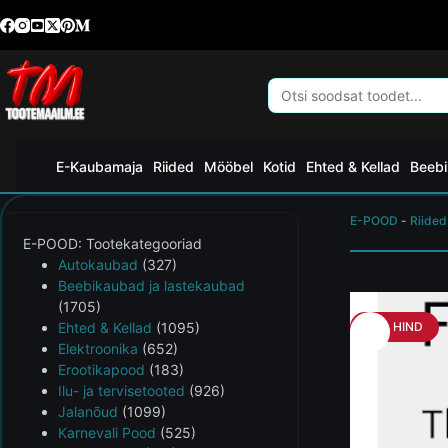
E-Kaubamaja
Riided
Mööbel
Kotid
Ehted & Kellad
Beebi
E-POOD
-
Riided
E-POOD: Tootekategooriad
Autokaubad
(327)
Beebikaubad ja lastekaubad
(1705)
Ehted & Kellad
(1095)
HEA HIND
Elektroonika
(652)
Erootikapood
(183)
Ilu- ja tervisetooted
(926)
Jalanõud
(1099)
Karnevali Pood
(525)