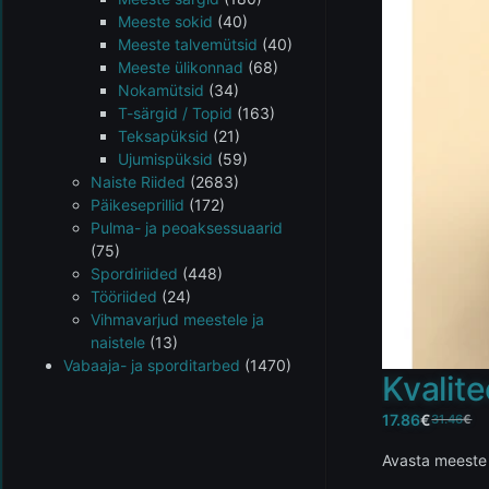
Meeste sokid
(40)
Meeste talvemütsid
(40)
Meeste ülikonnad
(68)
Nokamütsid
(34)
T-särgid / Topid
(163)
Teksapüksid
(21)
Ujumispüksid
(59)
Naiste Riided
(2683)
Päikeseprillid
(172)
Pulma- ja peoaksessuaarid
(75)
Spordiriided
(448)
Tööriided
(24)
Vihmavarjud meestele ja
naistele
(13)
Vabaaja- ja sporditarbed
(1470)
Kvalit
17.86
€
31.46
€
Avasta meeste 