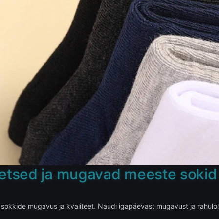
eetsed ja mugavad meeste sokid
sokkide mugavus ja kvaliteet. Naudi igapäevast mugavust ja rahulolu,