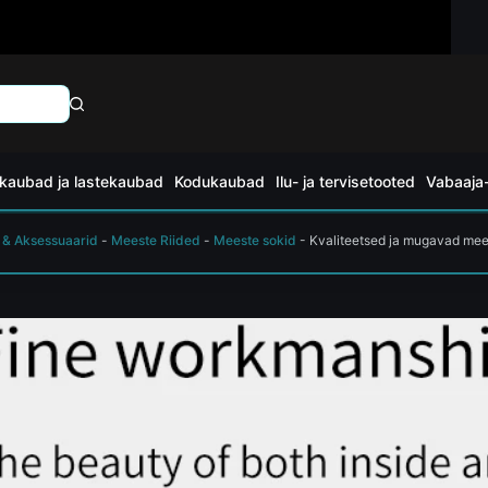
kaubad ja lastekaubad
Kodukaubad
Ilu- ja tervisetooted
Vabaaja-
 & Aksessuaarid
-
Meeste Riided
-
Meeste sokid
-
Kvaliteetsed ja mugavad mee