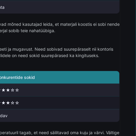
hta
d mõned kasutajad leida, et materjali koostis ei sobi nende
rjal sobib teie nahatüübiga.
eti ja mugavust. Need sobivad suurepäraselt nii kontoris
alidele on need sokid suurepärased ka kingituseks.
onkurentide sokid
★★★☆☆
★★★☆☆
dav
atuuril tagab, et need säilitavad oma kuju ja värvi. Vältige