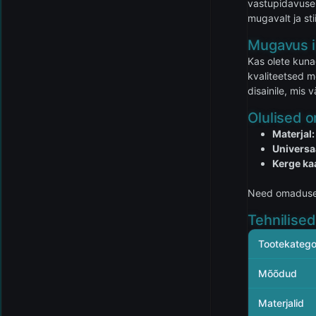
vastupidavuse 
mugavalt ja stii
Mugavus 
Kas olete kuna
kvaliteetsed m
disainile, mis
Olulised 
Materjal:
Universa
Kerge kaa
Need omadused
Tehnilise
Tootekatego
Mõõdud
Materjalid