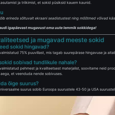
asutamist ja triikimist, et sokid püsiksid kauem kaunid.
nu
õib erineda sõltuvalt ekraani seadistustest ning mõõtmed võivad käsi
 naudi igapäevast mugavust oma uute lemmik sokkidega!
aliteetsed ja mugavad meeste sokid
need sokid hingavad?
valmistatud 75% puuvillast, mis tagab suurepärase hingavuse ja aita
sokid sobivad tundlikule nahale?
valmistatud pehmest ja kvaliteetsest materjalist, soovitame neid proovid
 aega, et veenduda nende sobivuses.
ida õige suurus?
niversaalne suurus sobib Euroopa suurustele 43-50 ja USA suurustele