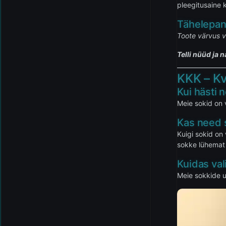
pleegitusaine k
Tähelepa
Toote värvus v
Telli nüüd ja
KKK – Kv
Kui hästi 
Meie sokid on 
Kas need 
Kuigi sokid on 
sokke lühemat
Kuidas val
Meie sokkide u