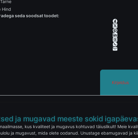
 Tarne
 Hind
adega seda soodsat toodet:
Kirjeldus
etsed ja mugavad meeste sokid igapäev
maailmasse, kus kvaliteet ja mugavus kohtuvad täiuslikult! Meie kv
ulolu ja mugavust, mida olete oodanud. Unustage ebamugavad ja kiir