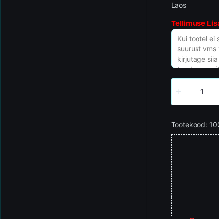
Laos
Tellimuse Lis
Tootekood:
10