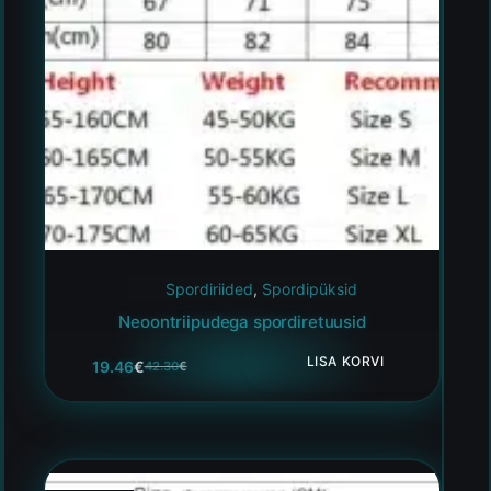
Spordiriided
,
Spordipüksid
Neoontriipudega spordiretuusid
LISA KORVI
19.46
€
42.30
€