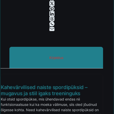
Kirjeldus
Kahevärvilised naiste spordipüksid –
mugavus ja stiil igaks treeninguks
Kui otsid spordipükse, mis ühendavad endas nii
funktsionaalsuse kui ka moeka välimuse, siis oled jõudnud
õigesse kohta. Need kahevärvilised naiste spordipüksid on