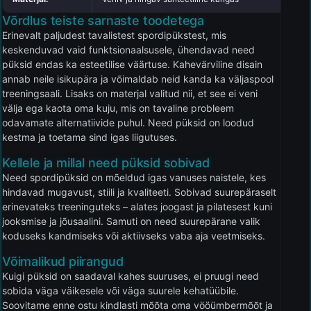
Võrdlus teiste sarnaste toodetega
Erinevalt paljudest tavalistest spordipükstest, mis
keskenduvad vaid funktsionaalsusele, ühendavad need
püksid endas ka esteetilise väärtuse. Kahevärviline disain
annab neile isikupära ja võimaldab neid kanda ka väljaspool
treeningsaali. Lisaks on materjal valitud nii, et see ei veni
välja ega kaota oma kuju, mis on tavaline probleem
odavamate alternatiivide puhul. Need püksid on loodud
kestma ja toetama sind igas liigutuses.
Kellele ja millal need püksid sobivad
Need spordipüksid on mõeldud igas vanuses naistele, kes
hindavad mugavust, stiili ja kvaliteeti. Sobivad suurepäraselt
erinevateks treeninguteks – alates joogast ja pilatesest kuni
jooksmise ja jõusaalini. Samuti on need suurepärane valik
koduseks kandmiseks või aktiivseks vaba aja veetmiseks.
Võimalikud piirangud
Kuigi püksid on saadaval kahes suuruses, ei pruugi need
sobida väga väikesele või väga suurele kehatüübile.
Soovitame enne ostu kindlasti mõõta oma vööümbermõõt ja