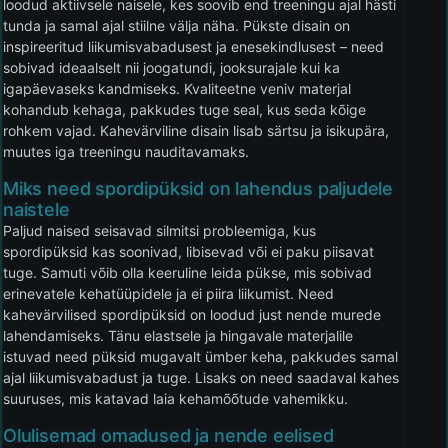
loodud aktiivsele naisele, kes soovib end treeningu ajal hästi
tunda ja samal ajal stiilne välja näha. Pükste disain on
inspireeritud liikumisvabadusest ja enesekindlusest – need
sobivad ideaalselt nii joogatundi, jooksurajale kui ka
igapäevaseks kandmiseks. Kvaliteetne veniv materjal
kohandub kehaga, pakkudes tuge seal, kus seda kõige
rohkem vajad. Kahevärviline disain lisab särtsu ja isikupära,
muutes iga treeningu nauditavamaks.
Miks need spordipüksid on lahendus paljudele
naistele
Paljud naised seisavad silmitsi probleemiga, kus
spordipüksid kas soonivad, libisevad või ei paku piisavat
tuge. Samuti võib olla keeruline leida pükse, mis sobivad
erinevatele kehatüüpidele ja ei piira liikumist. Need
kahevärvilised spordipüksid on loodud just nende murede
lahendamiseks. Tänu elastsele ja hingavale materjalile
istuvad need püksid mugavalt ümber keha, pakkudes samal
ajal liikumisvabadust ja tuge. Lisaks on need saadaval kahes
suuruses, mis katavad laia kehamõõtude vahemikku.
Olulisemad omadused ja nende eelised