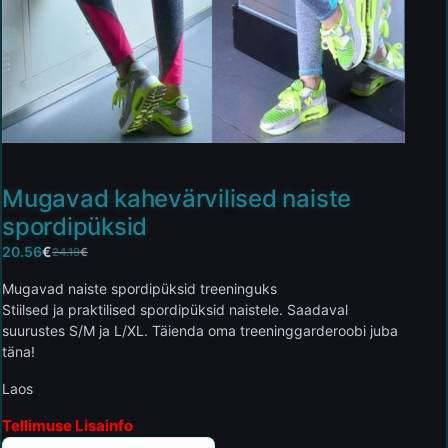
Mugavad kahevärvilised naiste
spordipüksid
20.56
€
24.19
€
Mugavad naiste spordipüksid treeninguks
Stiilsed ja praktilised spordipüksid naistele. Saadaval
suurustes S/M ja L/XL. Täienda oma treeninggarderoobi juba
täna!
Laos
Tellimuse Lisainfo