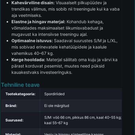
Kahevärviline disain:
Visuaalselt pilkupüüdev ja
trendikas välimus, mis sobib nii treeningule kui ka vaba
aja veetmiseks.
Elastne ja hingav materjal:
Kohandub kehaga,
võimaldades maksimaalset liikumisvabadust ja
mugavust ka intensiivse treeningu ajal.
Optimaalne istuvus:
Saadaval suurustes S/M ja L/XL,
mis sobivad erinevatele kehatüüpidele ja kaalule
vahemikus 40–67 kg.
Kerge hooldada:
Materjal säilitab oma kuju ja värvi ka
pärast korduvat pesemist, muutes need püksid
kauakestvaks investeeringuks.
Tehniline teave
Tootekategooria:
Spordiriided
Bränd:
Ei ole märgitud
S/M: vöö 66 cm, pikkus 86 cm, kaal 40–55 kg; L/XL: v
Suurused:
kaal 55–67 kg
Materjal:
Veniv ja hingav sünteetiline kangas