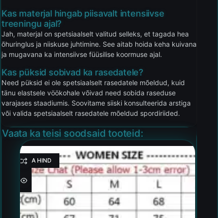
Kas materjal hingab piisavalt intensiivse
treeningu ajal?
Jah, materjal on spetsiaalselt valitud selleks, et tagada hea
õhuringlus ja niiskuse juhtimine. See aitab hoida keha kuivana
ja mugavana ka intensiivse füüsilise koormuse ajal.
Kas püksid sobivad ka rasedatele?
Need püksid ei ole spetsiaalselt rasedatele mõeldud, kuid
tänu elastsele vöökohale võivad need sobida raseduse
varajases staadiumis. Soovitame siiski konsulteerida arstiga
või valida spetsiaalselt rasedatele mõeldud spordiriided.
Vaata ka teisi soodsaid tooteid:
HEA HIND