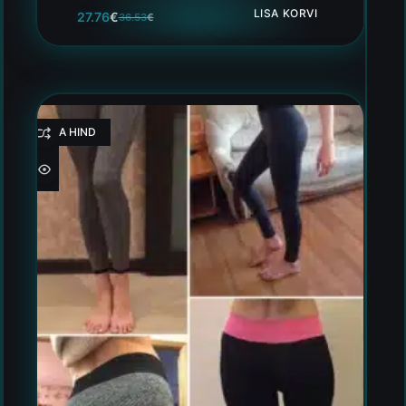
LISA KORVI
27.76
€
36.53
€
HEA HIND