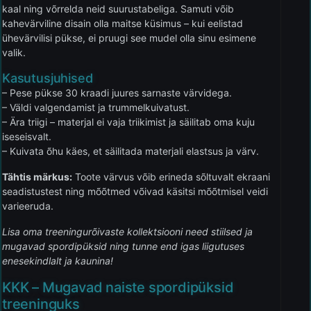
kaal ning võrrelda neid suurustabeliga. Samuti võib
kahevärviline disain olla maitse küsimus – kui eelistad
ühevärvilisi pükse, ei pruugi see mudel olla sinu esimene
valik.
Kasutusjuhised
– Pese pükse 30 kraadi juures sarnaste värvidega.
– Väldi valgendamist ja trummelkuivatust.
– Ära triigi – materjal ei vaja triikimist ja säilitab oma kuju
iseseisvalt.
– Kuivata õhu käes, et säilitada materjali elastsus ja värv.
Tähtis märkus:
Toote värvus võib erineda sõltuvalt ekraani
seadistustest ning mõõtmed võivad käsitsi mõõtmisel veidi
varieeruda.
Lisa oma treeningurõivaste kollektsiooni need stiilsed ja
mugavad spordipüksid ning tunne end igas liigutuses
enesekindlalt ja kaunina!
KKK – Mugavad naiste spordipüksid
treeninguks