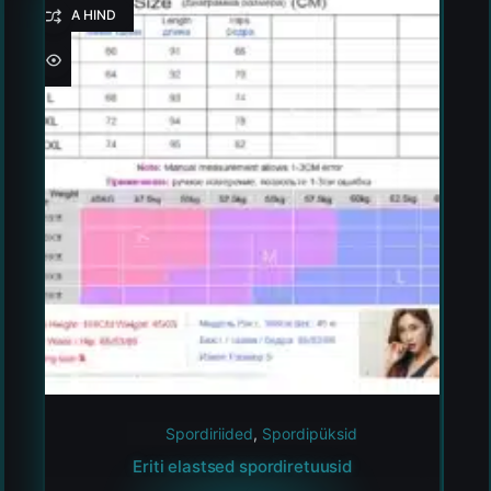
HEA HIND
Spordiriided
,
Spordipüksid
Eriti elastsed spordiretuusid