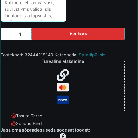
Lisa korvi
Tootekood:
32444218149
Kategooria:
Spordipüksid
Turvaline Maksmine
Tasuta Tarne
Soodne Hind
Jaga oma sõpradega seda soodsat toodet: