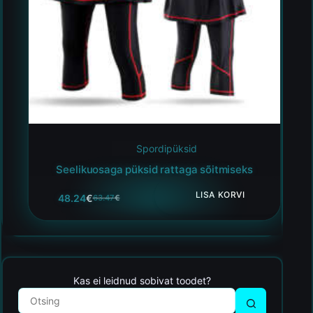
Spordipüksid
Seelikuosaga püksid rattaga sõitmiseks
LISA KORVI
48.24
€
63.47
€
Kas ei leidnud sobivat toodet?