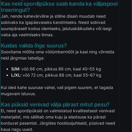
Kas neid spordipükse saab kanda ka väljaspool
treeningut?
Jah, nende kahevärviline ja stiilne disain muudab need
sobivaks ka igapäevaseks kandmiseks. Need sobivad
suurepäraselt kodus olemiseks, jalutuskäikudeks või isegi
vaba aja veetmiseks linnas.
Kuidas valida õige suurus?
Soovitame mõõta oma vööümbermõõt ja kaal ning võrrelda
neid järgmise tabeliga:
S/M:
vöö 66 cm, pikkus 86 cm, kaal 40–55 kg
L/XL:
vöö 72 cm, pikkus 88 cm, kaal 55–67 kg
Kui oled kahe suuruse vahel, vali pigem suurem, et tagada
mugavam istuvus.
Kas püksid venivad välja pärast mitut pesu?
Ei, need spordipüksid on valmistatud kvaliteetsest venivast
materjalist, mis säilitab oma kuju ja elastsuse ka pärast
korduvat pesemist. Järgides hooldusjuhiseid, püsivad need
kaua nagu uued.