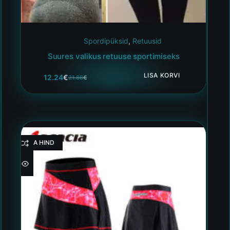
Spordipüksid
,
Retuusid
Suures valikus retuuse sportimiseks
LISA KORVI
12.24
€
21.86
€
HEA HIND