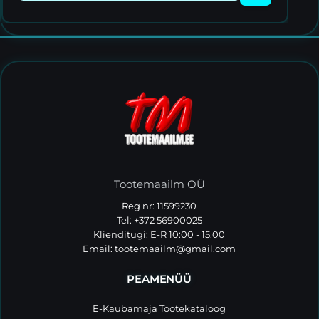
Tootemaailm OÜ
Reg nr: 11599230
Tel: +372 56900025
Klienditugi: E-R 10:00 - 15.00
Email:
tootemaailm@gmail.com
PEAMENÜÜ
E-Kaubamaja Tootekataloog