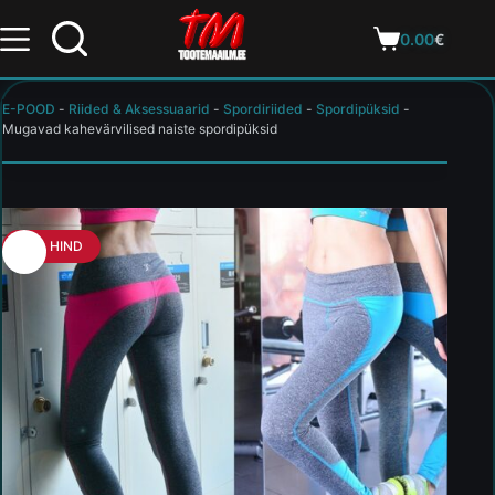
0.00
€
E-POOD
-
Riided & Aksessuaarid
-
Spordiriided
-
Spordipüksid
-
Mugavad kahevärvilised naiste spordipüksid
HEA HIND