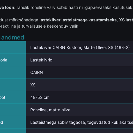
ve toon:
rahulik roheline värv sobib hästi nii igapäevaseks kasutuseks
endust märksõnadega
lastekiiver lasteistmega kasutamiseks
,
XS las
aktiline ja turvalisusele keskenduv valik.
d andmed
Lastekiiver CAIRN Kustom, Matte Olive, XS (48-52)
oria
Lastekiivrid
CAIRN
XS
õõt
48-52 cm
Roheline, matte olive
ed
Lasteistmega sobiv tagaosa, tugevdatud kuklakaitse