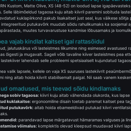
IRN Kustom, Matte Olive, XS (48-52) on loodud lapse igapäevasteks s
. Selle läbimõeldud tagaosa kuju aitab kiivril paremini sobituda last
evdatud kuklapiirkond pakub lisakaitset just seal, kus väikese sõitj
 integreeritud putukavõrk muudab sõidu rahulikumaks ka soojemal a
ikupärastada, muutes turvavarustuse kandmise lõbusamaks ja loomul
ea vajab kindlat kaitset igal rattasõidul
ud, jalutuskärus või lasteistmes liikumine ning esimesed avastused ratt
eas õigesti ja mugavalt. Sageli võib tavaline kiiver lasteistmes pea
astekiiver lahendab selle probleemi spetsiaalselt kujundatud tagao
ea valik lapsele, kellele on vaja XS suuruses lastekiivrit peaümberm
mi ning aitab hoida kiivrit stabiilsemalt paigal. Nii saab vanem keske
ud omadused, mis teevad sõidu kindlamaks
mega sobiv tagaosa:
kiivri kuju aitab vähendada olukorda, kus laps
ud kuklakaitse:
ergonoomiline disain toetab paremat kaitset pea ta
ritud putukavõrk:
aitab hoida ebameeldivad putukad kiivri ventilats
maks.
emendid:
parandavad lapse märgatavust hämaramas valguses ja linna
astamise võimalus:
komplektis olevad kleepsud muudavad kiivri lap