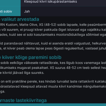
Kleepsud kiivri isikupärastamiseks
ti sobiv
Jah
 valikut arvestada
AIRN Kustom, Matte Olive, XS (48-52) sobib lapsele, kelle peaümbe
 või suurem, ei pruugi kiiver pakkuda õiget istuvust ega vajalikku kai
dades, kuid see ei sobi kasutamiseks mootorsõidukitega sõitmisel ega 
d parandavad nähtavust, kuid ei asenda eraldi valgustust, helkurvest
a, et kiiver peab olema lapse peas õigesti reguleeritud, vastasel juhu
e kiiver kõige paremini sobib
r sobib eelkõige väikesele rattasõbrale, kes liigub koos vanemaga last
iikumiseks mugavat peakaitset. XS suurus 48-52 cm teeb sellest hea 
 kiivrid jäävad liiga suureks.
 eriti praktiline perele, kes hindab turvalist laste rattakiivrit kukl
pärastatavad kleepsud aitavad muuta kiivri kandmise mängulisemaks, mis
ega.
rnaste lastekiivritega