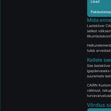
Lisad
Pakiautomaa
Mida enne
Lastekiiver C
sellest väiksem
liikumisolukor
Helkurelemendi
tuleb arvestad
Kellele se
See lastekiive
igapäevaseks l
suuremate laste
CAIRN Kustom on
välimust. Isiku
turvavarustus
Võrdlus sa