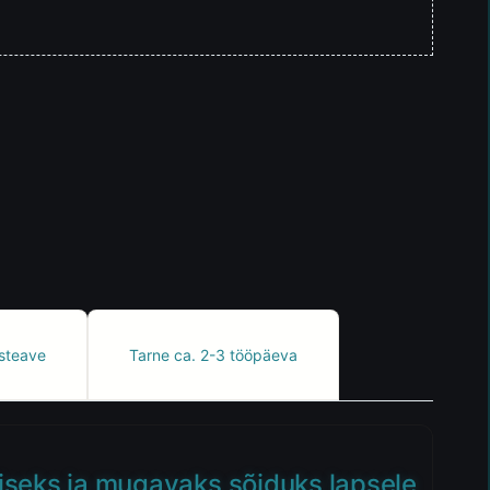
steave
Tarne ca. 2-3 tööpäeva
liseks ja mugavaks sõiduks lapsele