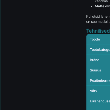
kandma.
Matte oli
Kui otsid lah
on see mudel pr
Tehnilise
Toode
Tootekatego
Bränd
Suurus
Peaümberm
Värv
Erilahendus