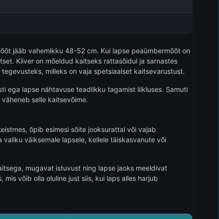
rmõõt jääb vahemikku 48-52 cm. Kui lapse peaümbermõõt on
tset. Kiiver on mõeldud kaitseks rattasõidul ja sarnastes
tegevusteks, milleks on vaja spetsiaalset kaitsevarustust.
i ega lapse nähtavuse teadlikku tagamist liikluses. Samuti
l väheneb selle kaitsevõime.
eistmes, õpib esimesi sõite jooksurattal või vajab
valiku väiksemale lapsele, kellele täiskasvanute või
akaitsega, mugavat istuvust ning lapse jaoks meeldivat
 võib olla oluline just siis, kui laps alles harjub