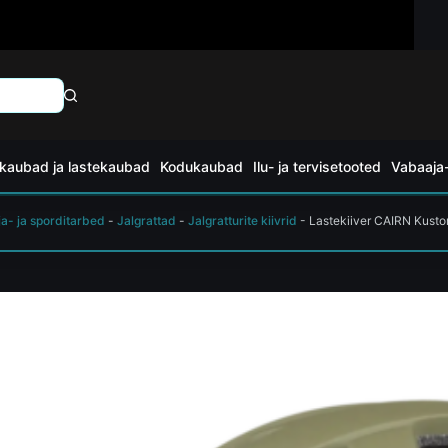
kaubad ja lastekaubad
Kodukaubad
Ilu- ja tervisetooted
Vabaaja-
a- ja sporditarbed
-
Jalgrattad
-
Jalgratturite kiivrid
-
Lastekiiver CAIRN Kusto