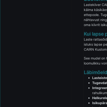
Lastekiiver CA
käima käsikäes
ettepoole. Tug
nähtavust ning
oma kiivrit is
Kui lapse p
Laste rattasõid
istuks lapse p
CAIRN Kustom l
See mudel on h
loomulikku vor
Läbimõeld
Lasteist
Tugevdat
Integree
rahuliku
Helkurel
Isikupär