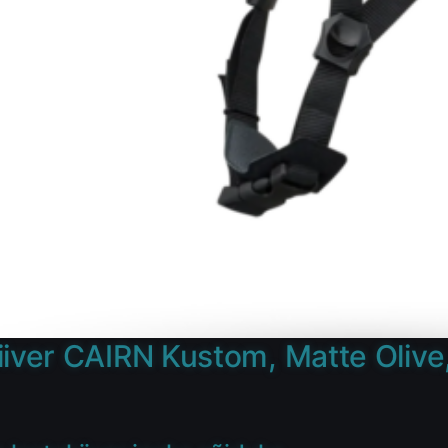
iiver CAIRN Kustom, Matte Olive