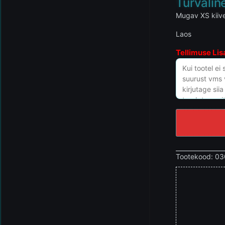
Turvaline
Mugav XS kiiver
Laos
Tellimuse Lis
Tootekood:
03