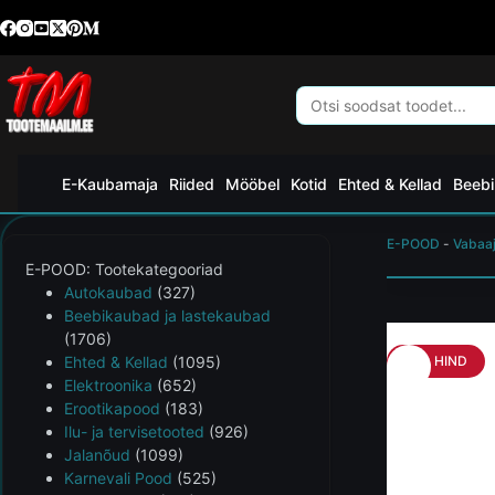
E-Kaubamaja
Riided
Mööbel
Kotid
Ehted & Kellad
Beebi
E-POOD
-
Vabaaj
E-POOD: Tootekategooriad
Autokaubad
(327)
Beebikaubad ja lastekaubad
(1706)
Ehted & Kellad
(1095)
HEA HIND
Elektroonika
(652)
Erootikapood
(183)
Ilu- ja tervisetooted
(926)
Jalanõud
(1099)
Karnevali Pood
(525)