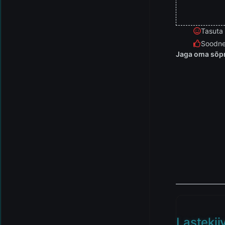
Tasuta
Soodne
Jaga oma sõpr
Lastekii