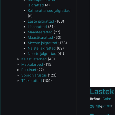
jalgrattad
(4)
Kolmerattalised jalgrattad
(6)
Laste jalgrattad
(103)
Linnarattad
(31)
Maanteerattad
(27)
Maastikurattad
(60)
Meeste jalgrattad
(178)
Naiste jalgrattad
(69)
Noorte jalgrattad
(41)
Kalastustarbed
(43)
Matkatarbed
(115)
Rulluisud
(27)
Spordivarustus
(123)
Tõukerattad
(109)
Lastek
Bränd:
Cairn
28.49
€
29.99
€