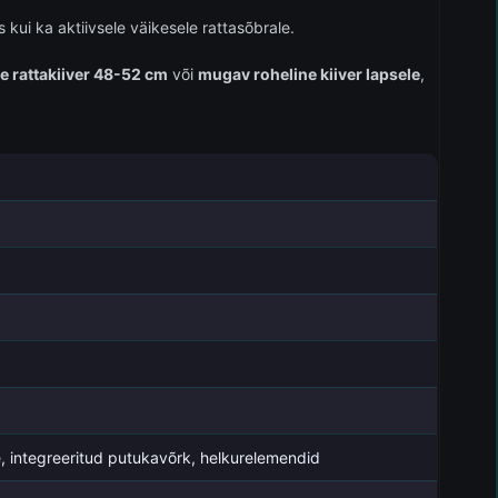
 kui ka aktiivsele väikesele rattasõbrale.
te rattakiiver 48-52 cm
või
mugav roheline kiiver lapsele
,
, integreeritud putukavõrk, helkurelemendid