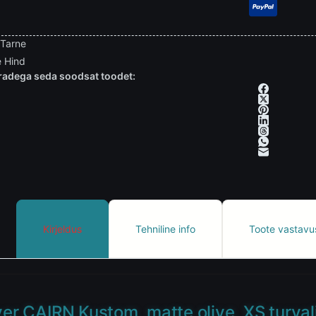
 Tarne
 Hind
adega seda soodsat toodet:
Kirjeldus
Tehniline info
Toote vastavu
ver CAIRN Kustom, matte olive, XS turva