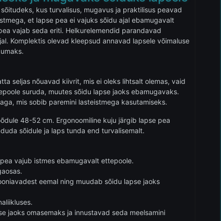
õitudeks, kus turvalisus, mugavus ja praktilisus peavad
eistmega, et lapse pea ei vajuks sõidu ajal ebamugavalt
a pea vajab seda eriti. Helkurelemendid parandavad
jal. Komplektis olevad kleepsud annavad lapsele võimaluse
ikumaks.
a seljas nõuavad kiivrit, mis ei oleks lihtsalt olemas, vaid
 ettepoole suruda, muutes sõidu lapse jaoks ebamugavaks.
saga, mis sobib paremini lasteistmega kasutamiseks.
õõdule 48-52 cm. Ergonoomiline kuju järgib lapse pea
nduda sõidule ja laps tunda end turvalisemalt.
e pea vajub istmes ebamugavalt ettepoole.
gaosas.
iooniavadest eemal ning muudab sõidu lapse jaoks
liikluses.
se jaoks omasemaks ja innustavad seda meelsamini