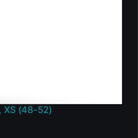
, XS (48-52)