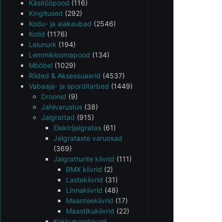
Käsitööpood
(116)
Kingitused
(292)
Kodu- ja aiakaubad
(2546)
Kotid
(1176)
Leiunurk
(194)
Lemmikloomapood
(134)
Mööbel
(1029)
Riided & Aksessuaarid
(4537)
Vabaaja- ja sporditarbed
(1449)
Droonid
(9)
Jahivarustus
(38)
Jalgrattad
(915)
Elektrijalgratas
(61)
Jalgrataste varuosad
(369)
Jalgratturite kiivrid
(111)
BMX kiivrid
(2)
Lastekiivrid
(31)
Linnakiivrid
(48)
Maanteekiivrid
(17)
Maastikukiivrid
(22)
Kokkupandavad