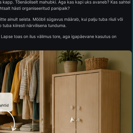
ks kapp. Tõenäoliselt mahubki. Aga kas kapi uks avaneb? Kas sahtel
tsalt hästi organiseeritud panipaik?
 ainult seista. Mööbli sügavus määrab, kui palju tuba riiuli või
tuba kiiresti närvilisena tunduma.
gi. Lapse toas on ilus välimus tore, aga igapäevane kasutus on