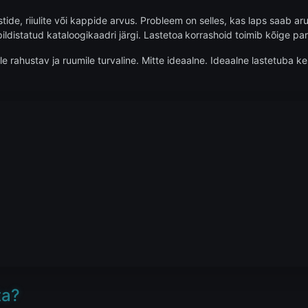
tide, riiulite või kappide arvus. Probleem on selles, kas laps saab ar
ildistatud kataloogikaadri järgi. Lastetoa
korrashoid toimib kõige pare
e rahustav ja ruumile turvaline. Mitte ideaalne. Ideaalne lastetuba ke
ta?