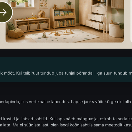
lik mõõt. Kui teibiruut tundub juba tühjal põrandal liiga suur, tundub
dapinda, ilus vertikaalne lahendus. Lapse jaoks võib kõrge riiul olla a
 kastid ja lihtsad sahtlid. Kui laps näeb mänguasja, oskab ta seda ka
ata. Ma ei süüdista last, olen isegi köögisahtlis sama meetodit kasut