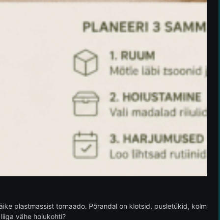
äike plastmassist tornaado. Põrandal on klotsid, pusletükid, kolm
 liiga vähe hoiukohti?