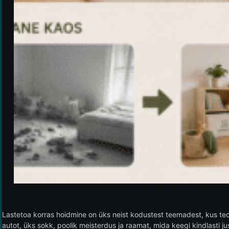
Lastetoa korras hoidmine on üks neist kodustest teemadest, kus teoor
autot, üks sokk, poolik meisterdus ja raamat, mida keegi kindlasti jus