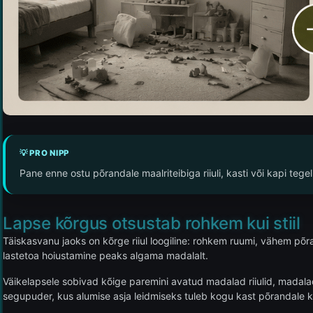
💡 PRO NIPP
Pane enne ostu põrandale maalriteibiga riiuli, kasti või kapi tege
Lapse kõrgus otsustab rohkem kui stiil
Täiskasvanu jaoks on kõrge riiul loogiline: rohkem ruumi, vähem põran
lastetoa hoiustamine peaks algama madalalt.
Väikelapsele sobivad kõige paremini avatud madalad riiulid, madalad
segupuder, kus alumise asja leidmiseks tuleb kogu kast põrandale kall