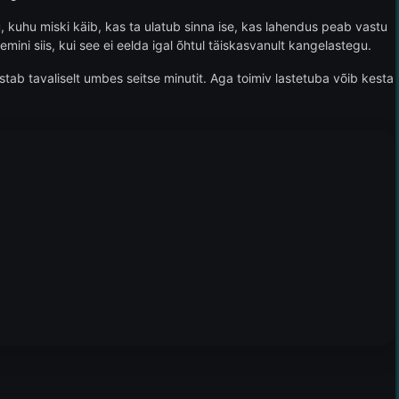
u, kuhu miski käib, kas ta ulatub sinna ise, kas lahendus peab vastu
mini siis, kui see ei eelda igal õhtul täiskasvanult kangelastegu.
stab tavaliselt umbes seitse minutit. Aga toimiv lastetuba võib kesta