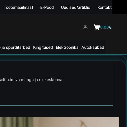
Tootemaailmast
E-Pood
Uudised/artiklid
Kontakt
0.00
€
 ja sporditarbed
Kingitused
Elektroonika
Autokaubad
selt toimiva mängu ja elukeskonna.