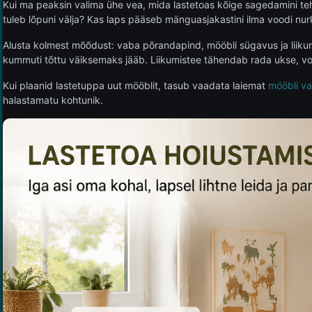
Kui ma peaksin valima ühe vea, mida lastetoas kõige sagedamini teh
tuleb lõpuni välja? Kas laps pääseb mänguasjakastini ilma voodi nu
Alusta kolmest mõõdust: vaba põrandapind, mööbli sügavus ja liikumi
kummuti tõttu väiksemaks jääb. Liikumistee tähendab rada ukse, vood
Kui plaanid lastetuppa uut mööblit, tasub vaadata laiemat
mööbli va
halastamatu kohtunik.