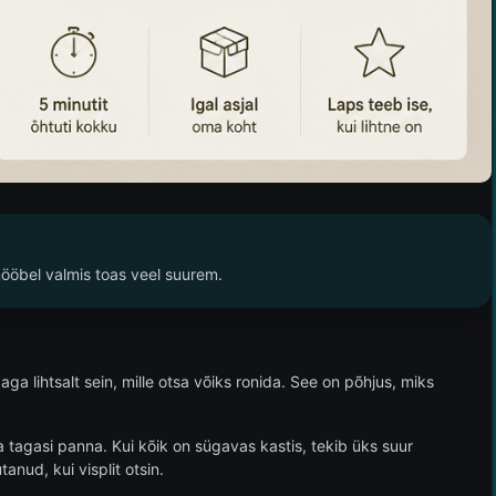
 mööbel valmis toas veel suurem.
ga lihtsalt sein, mille otsa võiks ronida. See on põhjus, miks
 tagasi panna. Kui kõik on sügavas kastis, tekib üks suur
anud, kui visplit otsin.