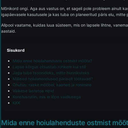
Mõnikord ongi. Aga aus vastus on, et sageli pole probleem ainult kas
igapäevasele kasutusele ja kas tuba on planeeritud päris elu, mitte p
Allpool vaatame, kuidas luua süsteem, mis on lapsele lihtne, vanemal
aastaid.
Sisukord
Mida enne hoiulahenduste ostmist mõõta?
Lapse kõrgus otsustab rohkem kui stiil
Jaga tuba tsoonideks, mitte hunnikuteks
Millised hoiulahendused päriselt töötavad?
Ohutus: raske mööbel, kaaned ja ronimine
Väikese lastetoa nipid
Koristusrutiin, mis ei lõpe vaidlusega
KKK
Mida enne hoiulahenduste ostmist mõõ