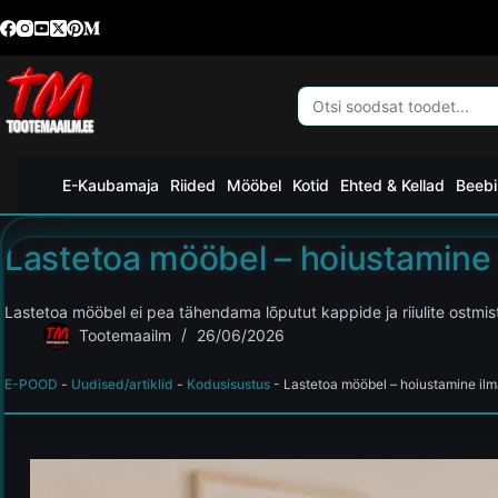
E-Kaubamaja
Riided
Mööbel
Kotid
Ehted & Kellad
Beebi
Lastetoa mööbel – hoiustamine
Lastetoa mööbel ei pea tähendama lõputut kappide ja riiulite ostmis
Tootemaailm
26/06/2026
E-POOD
-
Uudised/artiklid
-
Kodusisustus
-
Lastetoa mööbel – hoiustamine il