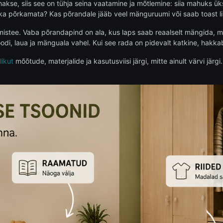
akse, siis see on tühja seina vaatamine ja mõtlemine: siia mahuks ü
rka põrkamata? Kas põrandale jääb veel mänguruumi või saab toast lih
stee. Vaba põrandapind on ala, kus laps saab reaalselt mängida, mitte
i, laua ja mänguala vahel. Kui see rada on pidevalt katkine, hakkab 
likut
mõõtude, materjalide ja kasutusviisi järgi, mitte ainult värvi jär