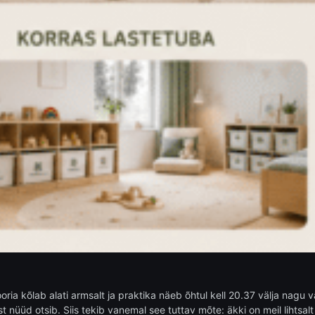
ia kõlab alati armsalt ja praktika näeb õhtul kell 20.37 välja nagu v
t nüüd otsib. Siis tekib vanemal see tuttav mõte: äkki on meil lihtsalt