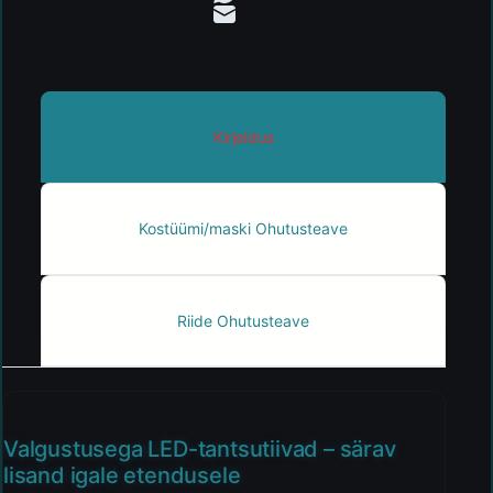
Kirjeldus
Kostüümi/maski Ohutusteave
Riide Ohutusteave
Valgustusega LED-tantsutiivad – särav
lisand igale etendusele