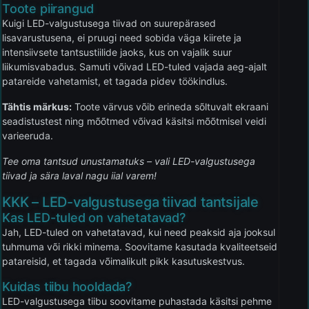
Toote piirangud
Kuigi LED-valgustusega tiivad on suurepärased
lisavarustusena, ei pruugi need sobida väga kiirete ja
intensiivsete tantsustiilide jaoks, kus on vajalik suur
liikumisvabadus. Samuti võivad LED-tuled vajada aeg-ajalt
patareide vahetamist, et tagada pidev töökindlus.
Tähtis märkus:
Toote värvus võib erineda sõltuvalt ekraani
seadistustest ning mõõtmed võivad käsitsi mõõtmisel veidi
varieeruda.
Tee oma tantsud unustamatuks – vali LED-valgustusega
tiivad ja sära laval nagu iial varem!
KKK – LED-valgustusega tiivad tantsijale
Kas LED-tuled on vahetatavad?
Jah, LED-tuled on vahetatavad, kui need peaksid aja jooksul
tuhmuma või rikki minema. Soovitame kasutada kvaliteetseid
patareisid, et tagada võimalikult pikk kasutuskestvus.
Kuidas tiibu hooldada?
LED-valgustusega tiibu soovitame puhastada käsitsi pehme