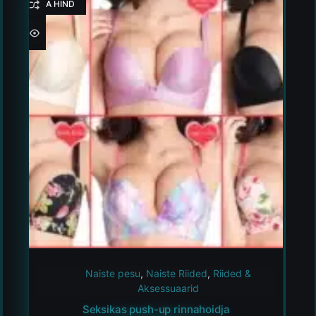
HEA HIND
Naiste pesu
,
Naiste Riided
,
Riided &
Aksessuaarid
Seksikas push-up rinnahoidja