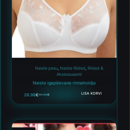
Naiste pesu
,
Naiste Riided
,
Riided &
Aksessuaarid
Naiste igapäevane rinnahoidja
LISA KORVI
26.98
€
47.33
€