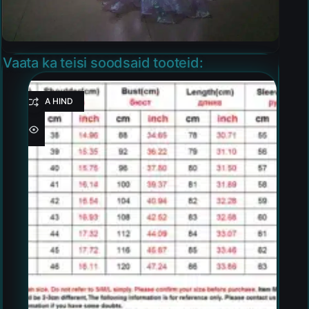
Vaata ka teisi soodsaid tooteid:
HEA HIND