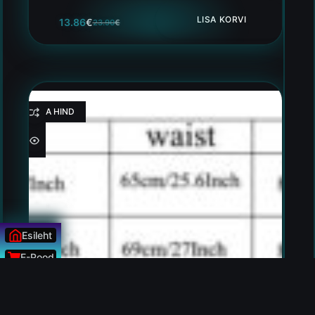
LISA KORVI
13.86
€
23.90
€
HEA HIND
Esileht
E-Pood
Uudised
ÜLESSE