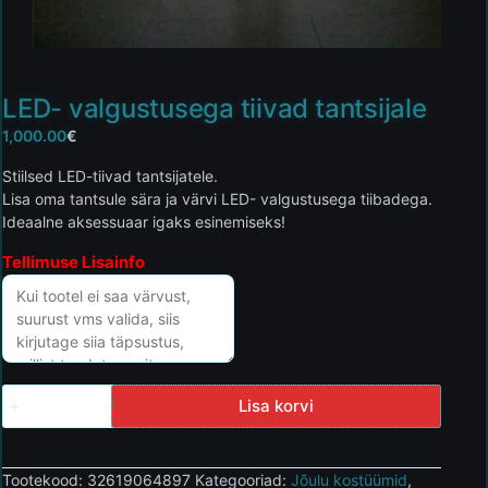
LED- valgustusega tiivad tantsijale
1,000.00
€
Stiilsed LED-tiivad tantsijatele.
Lisa oma tantsule sära ja värvi LED- valgustusega tiibadega.
Ideaalne aksessuaar igaks esinemiseks!
Tellimuse Lisainfo
Lisa korvi
Tootekood:
32619064897
Kategooriad:
Jõulu kostüümid
,