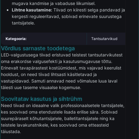
mugava kandmise ja vabaduse liikumisel.
Lihtne kasutamine:
Tiivad on kiiresti selga pandavad ja
kergesti reguleeritavad, sobivad erinevate suurustega
tantsijatele.
Kategooria:
Tantsutarvikud
Võrdlus sarnaste toodetega
LED-valgustusega tiivad eristuvad teistest tantsutarvikutest
oma erakordse valgusefekti ja kasutusmugavuse tõttu.
Erinevalt tavapärastest kostüümidest, mis vajavad keerulist
hooldust, on need tiivad lihtsasti käsitletavad ja
vastupidavad. Samuti annavad need võimaluse luua laval
täiesti uue taseme visuaalse kogemuse.
Soovitatav kasutus ja sihtrühm
Need tiivad on ideaalne valik professionaalsetele tantsijatele,
kes soovivad oma etendustele lisada erilise sära. Sobivad
suurepäraselt kõhutantsijatele, balletitantsijatele ning ka
teistele lavakunstnikele, kes soovivad oma etteasteid
täiustada.