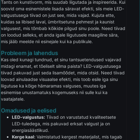
Tants on kunstivorm, mis suudab liigutada ja inspireerida. Kui
soovid oma esinemistele lisada säravat efekti, siis meie LED-
valgustusega tiivad on just see, mida vajad. Kujuta ette,
kuidas sa libised laval, ümbritsetuna pehmest ja kaunist
valgusest, mis tõmbab kõikide pilgud sinu poole. Need tiivad
on loodud selleks, et anda igale liigutusele maagiline sära,
mis jääb meelde nii esinejale kui ka publikule.
Probleem ja lahendus
Kas oled kunagi tundnud, et sinu tantsuetendused vajavad
midagi enamat, et tõeliselt silma paista? LED-valgustusega
tiivad pakuvad just seda lisamõõdet, mida otsid. Need tiivad
loovad ainulaadse visuaalse efekti, mis toob esile iga sinu
liigutuse ka kõige hämaramas valguses, muutes iga
esinemise unustamatuks kogemuseks nii sulle kui ka
vaatajatele.
Omadused ja eelised
LED-valgustus:
Tiivad on varustatud kvaliteetsete
LED-tuledega, mis pakuvad erksat valgust ja on
energiasäästlikud.
Kerge kaal:
Valmistatud kergest materjalist, mis tagab