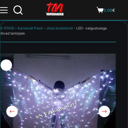
0.00
€
E-POOD
-
Karnevali Pood
-
Jõulu kostüümid
-
LED- valgustusega
tiivad tantsijale