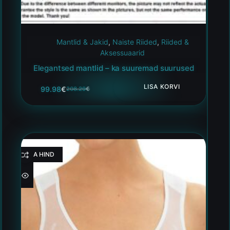
Mantlid & Jakid
,
Naiste Riided
,
Riided &
Aksessuaarid
Elegantsed mantlid – ka suuremad suurused
LISA KORVI
99.98
€
208.29
€
HEA HIND