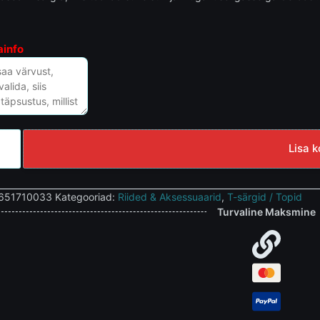
ainfo
Lisa k
651710033
Kategooriad:
Riided & Aksessuaarid
,
T-särgid / Topid
Turvaline Maksmine