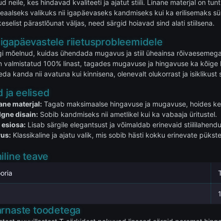
d neile, kes hindavad kvaliteeti ja ajatut stiili. Linane materjal on
deaalseks valikuks nii igapäevaseks kandmiseks kui ka erilisemaks 
eselist pärastlõunat väljas, need särgid hoiavad sind alati stiilsena.
igapäevastele riietusprobleemidele
gi mõelnud, kuidas ühendada mugavus ja stiil üheainsa rõivaesemeg
 valmistatud 100% linast, tagades mugavuse ja hingavuse ka kõige 
a kanda nii avatuna kui kinnisena, olenevalt olukorrast ja isiklikust sti
ja eelised
ane materjal:
Tagab maksimaalse hingavuse ja mugavuse, hoides k
gne disain:
Sobib kandmiseks nii ametlikel kui ka vabaaja üritustel.
 esiosa:
Lisab särgile elegantsust ja võimaldab erinevaid stiililahendu
vus:
Klassikaline ja ajatu valik, mis sobib hästi kokku erinevate pükst
iline teave
oria
arnaste toodetega