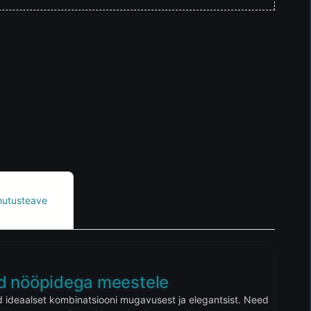
hutusteave
id nööpidega meestele
 ideaalset kombinatsiooni mugavusest ja elegantsist. Need