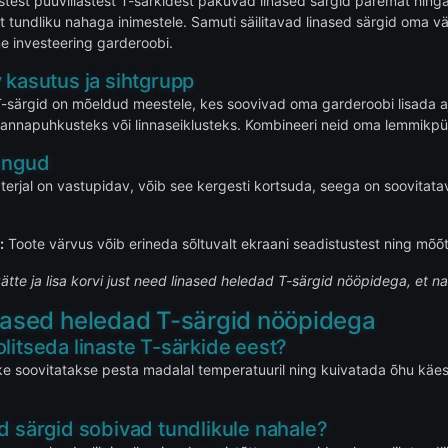
listest puuvillastest T-särkidest pakuvad linased särgid paremat hing
lt tundliku nahaga inimestele. Samuti säilitavad linased särgid oma v
ne investeering garderoobi.
 kasutus ja sihtgrupp
-särgid on mõeldud meestele, kes soovivad oma garderoobi lisada ajatut
rannapuhkusteks või linnaseiklusteks. Kombineeri neid oma lemmikpüks
rangud
terjal on vastupidav, võib see kergesti kortsuda, seega on soovitatav
:
Toote värvus võib erineda sõltuvalt ekraani seadistustest ning mõõ
kätte ja lisa korvi just need linased heledad T-särgid nööpidega, et na
nased heledad T-särgid nööpidega
litseda linaste T-särkide eest?
e soovitatakse pesta madalal temperatuuril ning kuivatada õhu käes. T
d särgid sobivad tundlikule nahale?