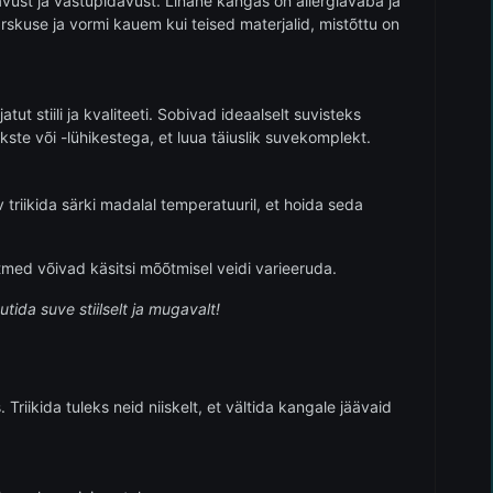
avust ja vastupidavust. Linane kangas on allergiavaba ja
ärskuse ja vormi kauem kui teised materjalid, mistõttu on
 stiili ja kvaliteeti. Sobivad ideaalselt suvisteks
te või -lühikestega, et luua täiuslik suvekomplekt.
 triikida särki madalal temperatuuril, et hoida seda
tmed võivad käsitsi mõõtmisel veidi varieeruda.
utida suve stiilselt ja mugavalt!
riikida tuleks neid niiskelt, et vältida kangale jäävaid