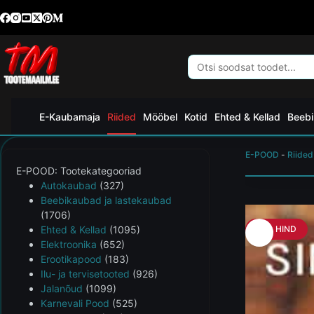
E-Kaubamaja
Riided
Mööbel
Kotid
Ehted & Kellad
Beebi
E-POOD
-
Riided
E-POOD: Tootekategooriad
Autokaubad
(327)
Beebikaubad ja lastekaubad
(1706)
Ehted & Kellad
(1095)
HEA HIND
Elektroonika
(652)
Erootikapood
(183)
Ilu- ja tervisetooted
(926)
Jalanõud
(1099)
Karnevali Pood
(525)