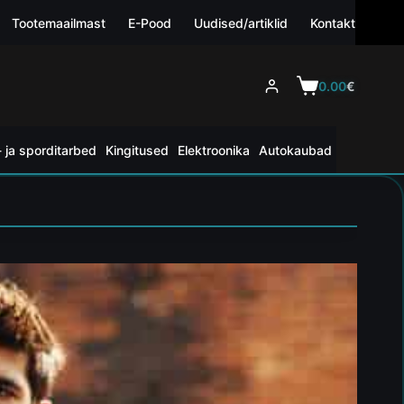
Tootemaailmast
E-Pood
Uudised/artiklid
Kontakt
0.00
€
 ja sporditarbed
Kingitused
Elektroonika
Autokaubad