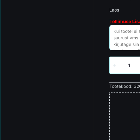
Laos
Tellimuse Lis
Tootekood:
32