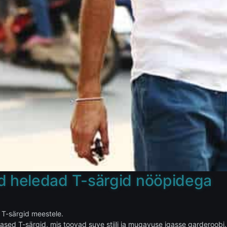
d heledad T-särgid nööpidega
d T-särgid meestele.
inased T-särgid, mis toovad suve stiili ja mugavuse igasse garderoob