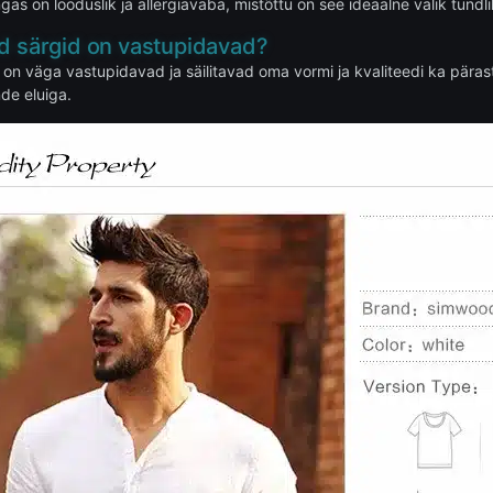
gas on looduslik ja allergiavaba, mistõttu on see ideaalne valik tundl
ed särgid on vastupidavad?
 on väga vastupidavad ja säilitavad oma vormi ja kvaliteedi ka pärast
de eluiga.