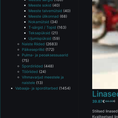
Meeste sokid
(40)
Meeste talvemütsid
(40)
Meeste ülikonnad
(68)
Nokamütsid
(34)
T-särgid / Topid
(163)
Teksapüksid
(21)
Ujumispüksid
(59)
Naiste Riided
(2683)
Päikeseprillid
(172)
Pulma- ja peoaksessuaarid
(75)
Spordiriided
(448)
Tööriided
(24)
Vihmavarjud meestele ja
naistele
(13)
Vabaaja- ja sporditarbed
(1454)
Linase
39.87
€
44.30
€
Stiilsed linase
Kvaliteetsed l