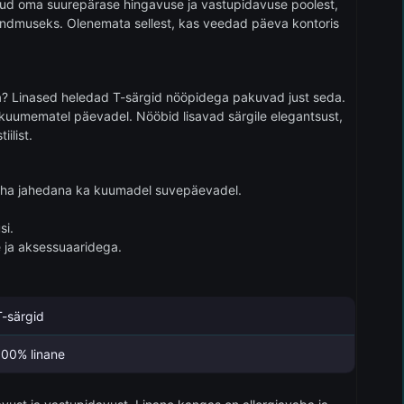
 tuntud oma suurepärase hingavuse ja vastupidavuse poolest,
sündmuseks. Olenemata sellest, kas veedad päeva kontoris
a? Linased heledad T-särgid nööpidega pakuvad just seda.
kuumematel päevadel. Nööbid lisavad särgile elegantsust,
ilist.
eha jahedana ka kuumadel suvepäevadel.
si.
e ja aksessuaaridega.
T-särgid
100% linane