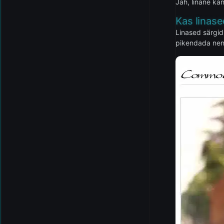
Jah, linane kan
Kas linas
Linased särgid
pikendada nen