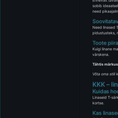
Erinevalt tava
sobib ideaalse
need pikaajali
Soovitatav
Need linased T
pidustusteks, 
Toote pii
Kuigi linane ma
värskena.
Tähtis märkus
Võta oma stiil 
KKK – li
Kuidas hoo
Linaseid T-särk
kortse.
Kas linase