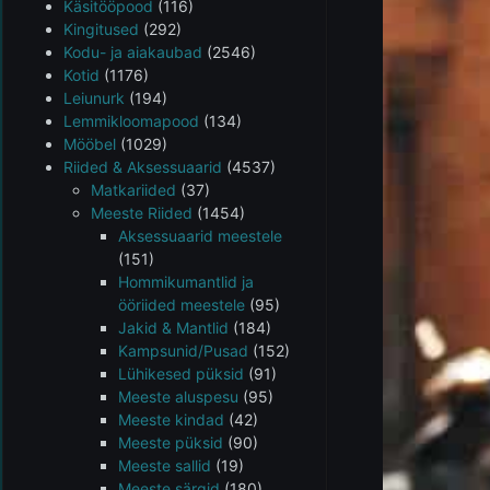
Käsitööpood
(116)
Kingitused
(292)
Kodu- ja aiakaubad
(2546)
Kotid
(1176)
Leiunurk
(194)
Lemmikloomapood
(134)
Mööbel
(1029)
Riided & Aksessuaarid
(4537)
Matkariided
(37)
Meeste Riided
(1454)
Aksessuaarid meestele
(151)
Hommikumantlid ja
ööriided meestele
(95)
Jakid & Mantlid
(184)
Kampsunid/Pusad
(152)
Lühikesed püksid
(91)
Meeste aluspesu
(95)
Meeste kindad
(42)
Meeste püksid
(90)
Meeste sallid
(19)
Meeste särgid
(180)