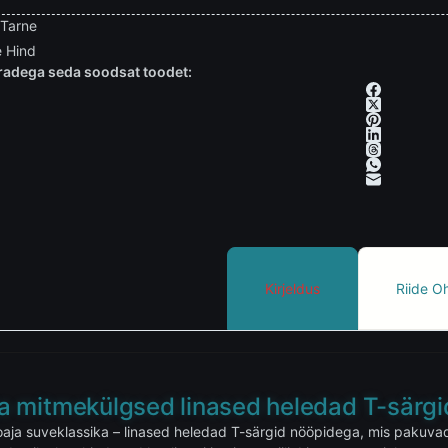
 Tarne
 Hind
adega seda soodsat toodet:
Kirjeldus
Riide O
 ja mitmekülgsed linased heledad T-särg
aja suveklassika – linased heledad T-särgid nööpidega, mis pakuvad