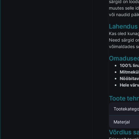
särgid on loodu
muutes selle i
või naudid päik
Lahendus 
Kas oled kuna
Need särgid on
võimaldades sed
Omadused 
100% lin
Mitmekül
Nööbitav
Hele vär
Toote tehn
Tootekatego
Materjal
Võrdlus s