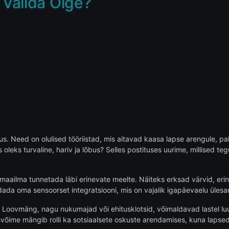
Valida Õige?
tus. Need on olulised tööriistad, mis aitavad kaasa lapse arengule, 
leks turvaline, hariv ja lõbus? Selles postituses uurime, millised te
ailma tunnetada läbi erinevate meelte. Näiteks erksad värvid, erine
ada oma sensoorset integratsiooni, mis on vajalik igapäevaelu ülesa
. Loovmäng, nagu nukumajad või ehitusklotsid, võimaldavad lastel lu
svõime mängib rolli ka sotsiaalsete oskuste arendamises, kuna laps