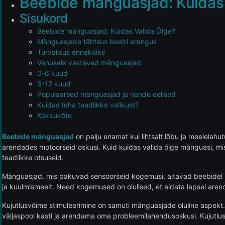
Beebide mänguasjad: Kuidas 
Sisukord
Beebide mänguasjad: Kuidas Valida Õige?
Mänguasjade tähtsus beebi arengus
Turvalisus ennekõike
Vanusele vastavad mänguasjad
0-6 kuud
6-12 kuud
Populaarsed mänguasjad ja nende eelised
Kuidas teha teadlikke valikuid?
Kokkuvõte
Beebide mänguasjad
on palju enamat kui lihtsalt lõbu ja meelelahu
arendades motoorseid oskusi. Kuid kuidas valida õige mänguasi, mis o
teadlikke otsuseid.
Mänguasjad, mis pakuvad sensoorseid kogemusi, aitavad beebidel ma
ja kuulmismeelt. Need kogemused on olulised, et aidata lapsel arend
Kujutlusvõime stimuleerimine on samuti mänguasjade oluline aspekt
väljaspool kasti ja arendama oma probleemilahendusoskusi. Kujutlu