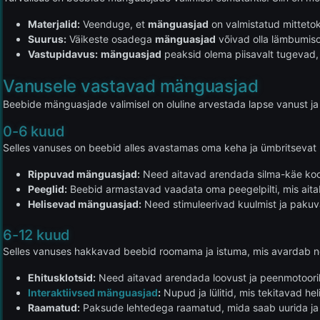
Materjalid:
Veenduge, et
mänguasjad
on valmistatud mittetoks
Suurus:
Väikeste osadega
mänguasjad
võivad olla lämbumiso
Vastupidavus:
mänguasjad
peaksid olema piisavalt tugevad, 
Vanusele vastavad mänguasjad
Beebide mänguasjade valimisel on oluline arvestada lapse vanust ja
0-6 kuud
Selles vanuses on beebid alles avastamas oma keha ja ümbritseva
Rippuvad mänguasjad:
Need aitavad arendada silma-käe koor
Peeglid:
Beebid armastavad vaadata oma peegelpilti, mis ait
Helisevad mänguasjad:
Need stimuleerivad kuulmist ja pakuv
6-12 kuud
Selles vanuses hakkavad beebid roomama ja istuma, mis avardab 
Ehitusklotsid:
Need aitavad arendada loovust ja peenmotoori
Interaktiivsed mänguasjad
:
Nupud ja lülitid, mis tekitavad hel
Raamatud:
Paksude lehtedega raamatud, mida saab uurida ja 