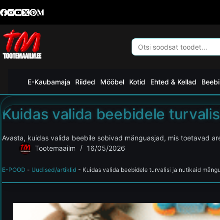
E-Kaubamaja
Riided
Mööbel
Kotid
Ehted & Kellad
Beebi
Kuidas valida beebidele turvali
Avasta, kuidas valida beebile sobivad mänguasjad, mis toetavad a
Tootemaailm
16/05/2026
E-POOD
-
Uudised/artiklid
-
Kuidas valida beebidele turvalisi ja nutikaid mäng