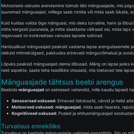
Motoorsete oskuste arendamine toimub läbi mänguasjade, mis julgu
suuremad mänguasjad, millega saab ronida või mida saab lükata, s
Kuid kuidas valida õige mänguasi, mis oleks turvaline, hariv ja lõbus
mitte kergesti puruneda, ja mitte sisaldama väikseid osi, mida lap
tegevused on konkreetses vanuses lapsele sobivad.
Hariduslikud mänguasjad peaksid vastama lapse arengutasemele ja huv
oleksid mitmekülgsed, pakkudes erinevaid mänguvõimalusi ja soodu
Lõpuks peaksid mänguasjad olema lõbusad. Mäng on lapse jaoks kõi
neid aspekte, saate teha teadlikke otsuseid, mis toetavad teie laps
Mänguasjade tähtsus beebi arengus
Beebide
mänguasjad
on esimesed vahendid, mille kaudu lapsed h
Sensoorsed oskused:
Erinevad tekstuurid, värvid ja helid ait
Motoorsed oskused:
mänguasjad
, mida saab haarata, raput
Kognitiivsed oskused:
Pusled ja ehitusmänguasjad soodustava
Turvalisus ennekõike
Turvalisus on beebide mänguasjade valimisel esmatähtis. Siin on mõ