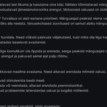
stavad last liikuma ja kasutama oma käsi. Näiteks tõmmatavad mängu
oodustavad jämedamotoroorika arengut. Motoorsed oskused on oluli
? Turvalisus on alati esmane prioriteet. Mänguasjad peaksid olema val
s võiks alla neelata. Vanusekohased soovitused on samuti abiks mängu
idele. Need võiksid pakkuda väljakutseid, kuid mitte olla liiga kee
stades iseseisvat avastamist.
ge loomulikum viis õppida ja areneda, seega peaksid mänguasjad ol
e arengut ja pakuvad samal ajal palju rõõmu.
akkavad maailma avastama. Need aitavad arendada mitmeid oskusi, 
avad stimuleerida beebi meeli.
ada või veeretada, aitavad arendada peenmotoorikat.
d probleemide lahendamise oskusi ja loogilist mõtlemist.
ned olulised aspektid, mida arvestada: