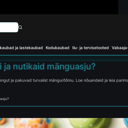
kaubad ja lastekaubad
Kodukaubad
Ilu- ja tervisetooted
Vabaaja-
si ja nutikaid mänguasju?
rengut ja pakuvad turvalist mängurõõmu. Loe nõuandeid ja leia par
uasju?