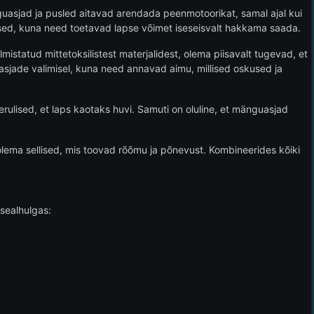
asjad ja pusled aitavad arendada peenmotoorikat, samal ajal kui
sed, kuna need toetavad lapse võimet iseseisvalt hakkama saada.
mistatud mittetoksilistest materjalidest, olema piisavalt tugevad, et
asjade valimisel, kuna need annavad aimu, millised oskused ja
rulised, et laps kaotaks huvi. Samuti on oluline, et mänguasjad
ema sellised, mis toovad rõõmu ja põnevust. Kombineerides kõiki
sealhulgas: