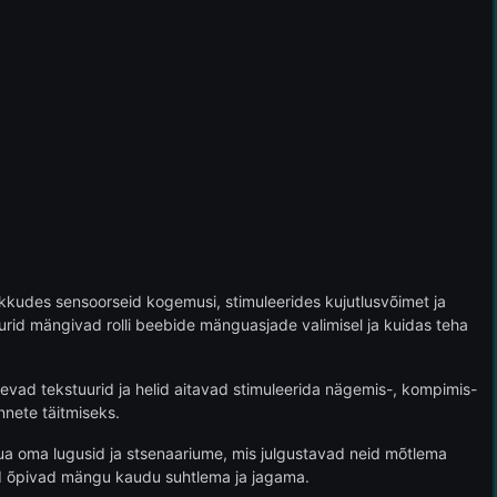
pakkudes sensoorseid kogemusi, stimuleerides kujutlusvõimet ja
gurid mängivad rolli beebide mänguasjade valimisel ja kuidas teha
vad tekstuurid ja helid aitavad stimuleerida nägemis-, kompimis-
nnete täitmiseks.
ua oma lugusid ja stsenaariume, mis julgustavad neid mõtlema
ed õpivad mängu kaudu suhtlema ja jagama.