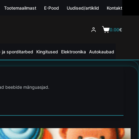
Tootemaailmast
E-Pood
Uudised/artiklid
Kontakt
0.00
€
 ja sporditarbed
Kingitused
Elektroonika
Autokaubad
imad beebide mänguasjad.