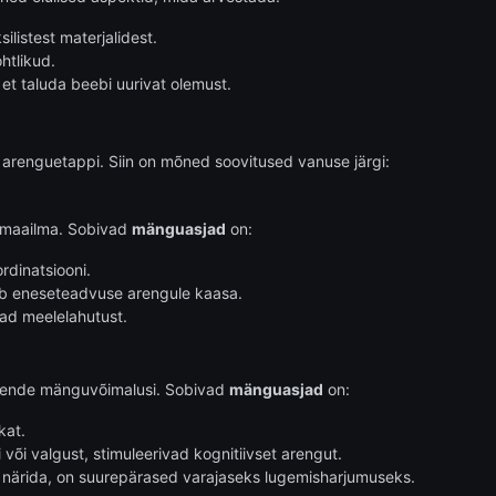
ilistest materjalidest.
htlikud.
et taluda beebi uurivat olemust.
 arenguetappi. Siin on mõned soovitused vanuse järgi:
t maailma. Sobivad
mänguasjad
on:
dinatsiooni.
ab eneseteadvuse arengule kaasa.
ad meelelahutust.
nende mänguvõimalusi. Sobivad
mänguasjad
on:
kat.
i või valgust, stimuleerivad kognitiivset arengut.
närida, on suurepärased varajaseks lugemisharjumuseks.