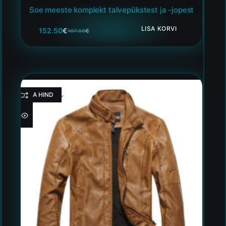
Soe meeste komplekt talvepükstest ja -jopest
LISA KORVI
152.50
€
167.58
€
HEA HIND