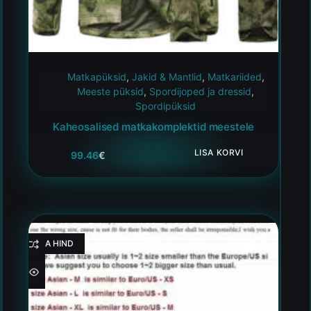
Matkapüksid
,
Jakid & Mantlid
,
Matkariided
,
Meeste püksid
,
Spordijoped ja dressid
,
Spordipüksid
Kaheosalised matkakomplektid meestele
LISA KORVI
99.46
€
HEA HIND