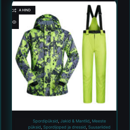
HEA HIND
Spordipüksid
,
Jakid & Mantlid
,
Meeste
püksid
,
Spordijoped ja dressid
,
Suusariided