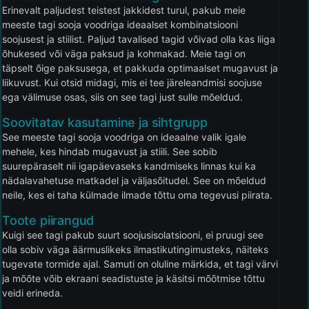
Erinevalt paljudest teistest jakkidest turul, pakub meie
meeste tagi sooja voodriga ideaalset kombinatsiooni
soojusest ja stiilist. Paljud tavalised tagid võivad olla kas liiga
õhukesed või väga paksud ja kohmakad. Meie tagi on
täpselt õige paksusega, et pakkuda optimaalset mugavust ja
liikuvust. Kui otsid midagi, mis ei tee järeleandmisi soojuse
ega välimuse osas, siis on see tagi just sulle mõeldud.
Soovitatav kasutamine ja sihtgrupp
See meeste tagi sooja voodriga on ideaalne valik igale
mehele, kes hindab mugavust ja stiili. See sobib
suurepäraselt nii igapäevaseks kandmiseks linnas kui ka
nädalavahetuse matkadel ja väljasõitudel. See on mõeldud
neile, kes ei taha külmade ilmade tõttu oma tegevusi piirata.
Toote piirangud
Kuigi see tagi pakub suurt soojusisolatsiooni, ei pruugi see
olla sobiv väga äärmuslikeks ilmastikutingimusteks, näiteks
tugevate tormide ajal. Samuti on oluline märkida, et tagi värvi
ja mõõte võib ekraani seadistuste ja käsitsi mõõtmise tõttu
veidi erineda.