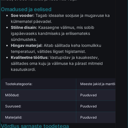
Omadused ja eelised
Soe vooder:
Tagab ideaalse soojuse ja mugavuse ka
külmematel päevadel.
Stiilne disain:
Kaasaegne välimus, mis sobib
igapäevaseks kandmiseks ja erilisemateks
sündmusteks.
Hingav materjal:
Aitab säilitada keha loomulikku
temperatuuri, vältides liigset higistamist.
Kvaliteetne töötlus:
Vastupidav ja kauakestev,
säilitades oma kuju ja välimuse ka pärast mitmeid
kasutuskordi.
Tootekategooria:
Meeste jakid ja mantlid
Mõõdud:
Puuduvad
Suurused:
Puuduvad
Materjalid:
Puuduvad
Võrdlus sarnaste toodetega