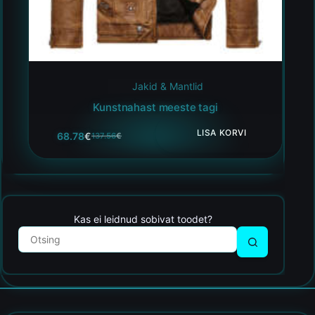
Jakid & Mantlid
Kunstnahast meeste tagi
LISA KORVI
68.78
€
137.56
€
Kas ei leidnud sobivat toodet?