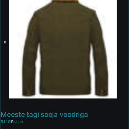
Meeste tagi sooja voodriga
51.10
€
68.13
€