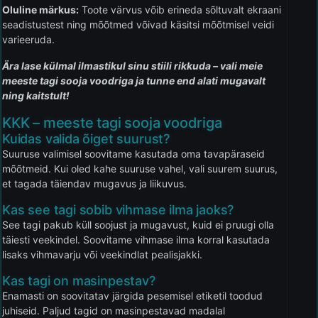
Oluline märkus:
Toote värvus võib erineda sõltuvalt ekraani
seadistustest ning mõõtmed võivad käsitsi mõõtmisel veidi
varieeruda.
Ära lase külmal ilmastikul sinu stiili rikkuda – vali meie
meeste tagi sooja voodriga ja tunne end alati mugavalt
ning kaitstult!
KKK – meeste tagi sooja voodriga
Kuidas valida õiget suurust?
Suuruse valimisel soovitame kasutada oma tavapäraseid
mõõtmeid. Kui oled kahe suuruse vahel, vali suurem suurus,
et tagada täiendav mugavus ja liikuvus.
Kas see tagi sobib vihmase ilma jaoks?
See tagi pakub küll soojust ja mugavust, kuid ei pruugi olla
täiesti veekindel. Soovitame vihmase ilma korral kasutada
lisaks vihmavarju või veekindlat pealisjakki.
Kas tagi on masinpestav?
Enamasti on soovitatav järgida pesemisel etiketil toodud
juhiseid. Paljud tagid on masinpestavad madalal