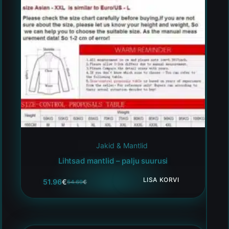
Jakid & Mantlid
Lihtsad mantlid – palju suurusi
LISA KORVI
51.96
€
54.69
€