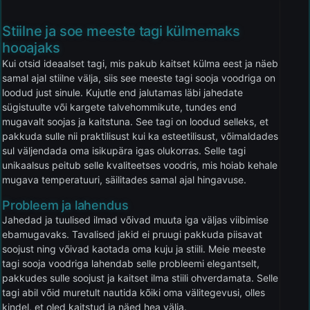
Stiilne ja soe meeste tagi külmemaks
hooajaks
Kui otsid ideaalset tagi, mis pakub kaitset külma eest ja näeb
samal ajal stiilne välja, siis see meeste tagi sooja voodriga on
loodud just sinule. Kujutle end jalutamas läbi jahedate
sügistuulte või kargete talvehommikute, tundes end
mugavalt soojas ja kaitstuna. See tagi on loodud selleks, et
pakkuda sulle nii praktilisust kui ka esteetilisust, võimaldades
sul väljendada oma isikupära igas olukorras. Selle tagi
unikaalsus peitub selle kvaliteetses voodris, mis hoiab kehale
mugava temperatuuri, säilitades samal ajal hingavuse.
Probleem ja lahendus
Jahedad ja tuulised ilmad võivad muuta iga väljas viibimise
ebamugavaks. Tavalised jakid ei pruugi pakkuda piisavat
soojust ning võivad kaotada oma kuju ja stiili. Meie meeste
tagi sooja voodriga lahendab selle probleemi elegantselt,
pakkudes sulle soojust ja kaitset ilma stiili ohverdamata. Selle
tagi abil võid muretult nautida kõiki oma välitegevusi, olles
kindel, et oled kaitstud ja näed hea välja.