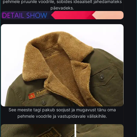
pehmele pruunile voodrile, sobides ideaalselt jahedamateks
päevadeks.
See meeste tagi pakub soojust ja mugavust tänu oma
pehmele voodrile ja vastupidavale väliskihile.