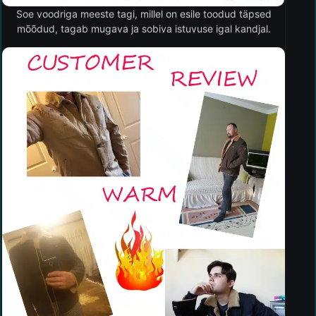
Soe voodriga meeste tagi, millel on esile toodud täpsed
mõõdud, tagab mugava ja sobiva istuvuse igal kandjal.