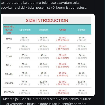
temperatuuril, kuid parima tulemuse saavutamiseks
soovitame siiski käsitsi pesemist või keemilist puhastust.
Meeste jakkide suuruste tabel aitab valida sobiva suuruse,
arvestades pikkust, õlgade laiust ja rinnaümbermõõtu.