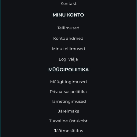
Kontakt
MINU KONTO
Tellimused
Konto andmed
Minu tellimused
Logi välja
MÜÜGIPOLIITIKA
Müügitingimused
Privaatsuspoliitika
Tarnetingimused
Järelmaks
Turvaline Ostukoht
Jäätmekäitlus