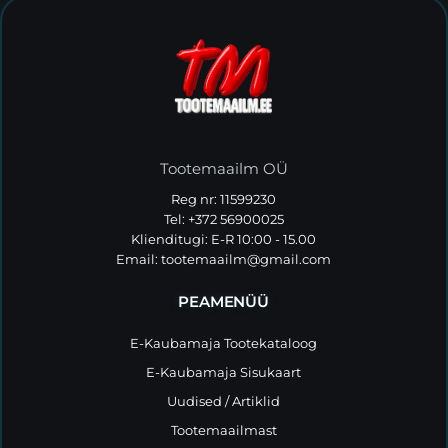
Tootemaailm OÜ
Reg nr: 11599230
Tel: +372 56900025
Klienditugi: E-R 10:00 - 15.00
Email:
tootemaailm@gmail.com
PEAMENÜÜ
E-Kaubamaja Tootekataloog
E-Kaubamaja Sisukaart
Uudised / Artiklid
Tootemaailmast