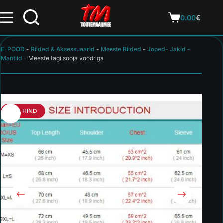
0.00
€
E-POOD
-
Riided & Aksessuaarid
-
Meeste Riided
-
Joped- Jakid -
Mantlid
-
Meeste tagi sooja voodriga
HEA HIND