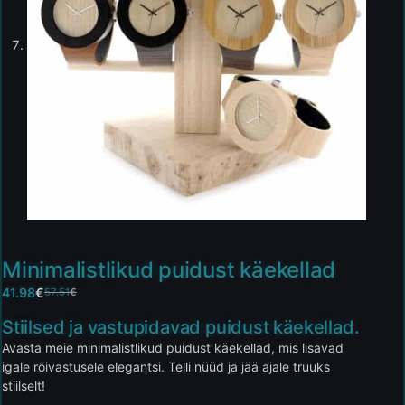
Minimalistlikud puidust käekellad
41.98
€
57.51
€
Stiilsed ja vastupidavad puidust käekellad.
Avasta meie minimalistlikud puidust käekellad, mis lisavad
igale rõivastusele elegantsi. Telli nüüd ja jää ajale truuks
stiilselt!