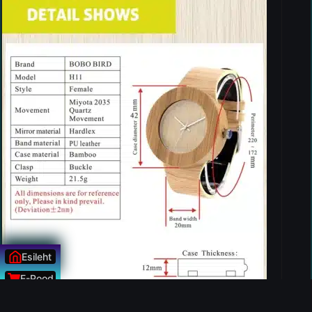
Esileht
E-Pood
Uudised