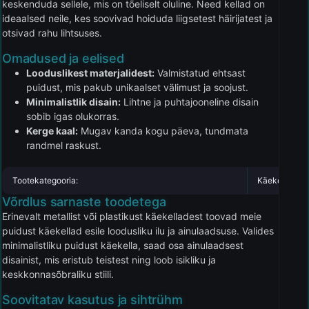
keskenduda sellele, mis on tõeliselt oluline. Need kellad on
ideaalsed neile, kes soovivad hoiduda liigsetest häirijatest ja
otsivad rahu lihtsuses.
Omadused ja eelised
Looduslikest materjalidest:
Valmistatud ehtsast
puidust, mis pakub unikaalset välimust ja soojust.
Minimalistlik disain:
Lihtne ja puhtajooneline disain
sobib igas olukorras.
Kerge kaal:
Mugav kanda kogu päeva, tundmata
randmel raskust.
Tootekategooria:
Käekellad
Võrdlus sarnaste toodetega
Erinevalt metallist või plastikust käekelladest toovad meie
puidust käekellad esile loodusliku ilu ja ainulaadsuse. Valides
minimalistliku puidust käekella, saad osa ainulaadsest
disainist, mis eristub teistest ning loob isikliku ja
keskkonnasõbraliku stiili.
Soovitatav kasutus ja sihtrühm