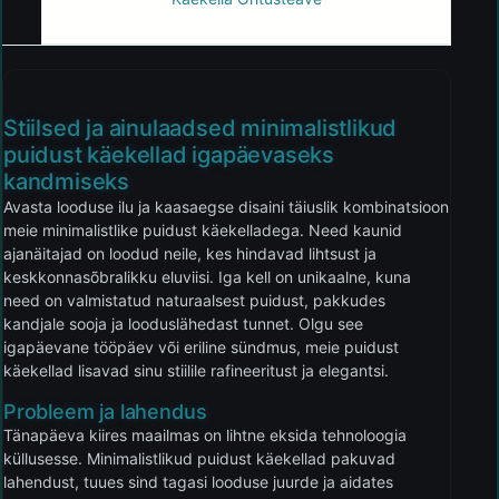
Stiilsed ja ainulaadsed minimalistlikud
puidust käekellad igapäevaseks
kandmiseks
Avasta looduse ilu ja kaasaegse disaini täiuslik kombinatsioon
meie minimalistlike puidust käekelladega. Need kaunid
ajanäitajad on loodud neile, kes hindavad lihtsust ja
keskkonnasõbralikku eluviisi. Iga kell on unikaalne, kuna
need on valmistatud naturaalsest puidust, pakkudes
kandjale sooja ja looduslähedast tunnet. Olgu see
igapäevane tööpäev või eriline sündmus, meie puidust
käekellad lisavad sinu stiilile rafineeritust ja elegantsi.
Probleem ja lahendus
Tänapäeva kiires maailmas on lihtne eksida tehnoloogia
küllusesse. Minimalistlikud puidust käekellad pakuvad
lahendust, tuues sind tagasi looduse juurde ja aidates