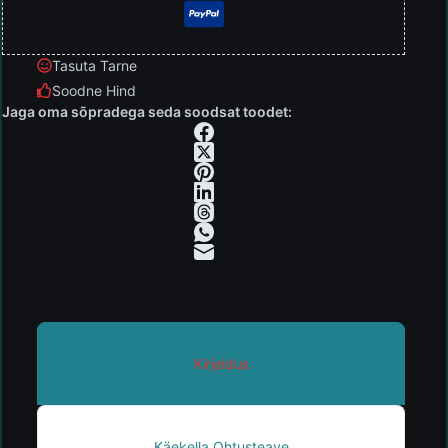
Tasuta Tarne
Soodne Hind
Jaga oma sõpradega seda soodsat toodet:
Kirjeldus
Käekella Ohtusteave