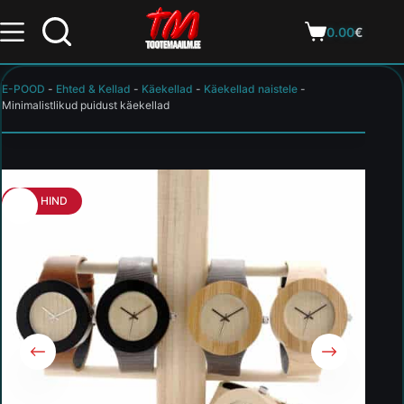
0.00
€
E-POOD
-
Ehted & Kellad
-
Käekellad
-
Käekellad naistele
-
Minimalistlikud puidust käekellad
HEA HIND