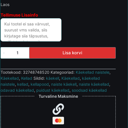
Laos
Tellimuse Lisainfo
Lisa korvi
Tootekood:
32748748520
Kategooriad:
Käekellad naistele
,
Käekellad
,
Kellad
Sildid:
käekell
,
Käekellad
,
käekellad
naistele
,
kellad
,
kellapood
,
naiste käekell
,
naiste käekellad
,
odavad käekellad
,
puidust käekellad
,
soodsad käekellad
Turvaline Maksmine