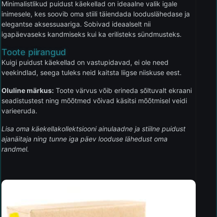
Minimalistlikud puidust käekellad on ideaalne valik igale
inimesele, kes soovib oma stiili täiendada looduslähedase ja
elegantse aksessuaariga. Sobivad ideaalselt nii
igapäevaseks kandmiseks kui ka erilisteks sündmusteks.
Toote piirangud
Kuigi puidust käekellad on vastupidavad, ei ole need
veekindlad, seega tuleks neid kaitsta liigse niiskuse eest.
Oluline märkus:
Toote värvus võib erineda sõltuvalt ekraani
seadistustest ning mõõtmed võivad käsitsi mõõtmisel veidi
varieeruda.
Lisa oma käekellakollektsiooni ainulaadne ja stiilne puidust
ajanäitaja ning tunne iga päev looduse lähedust oma
randmel.