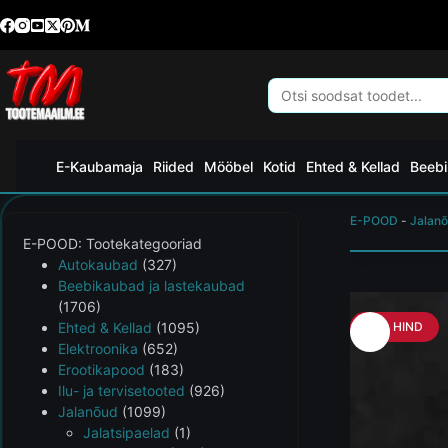
E-Kaubamaja
Riided
Mööbel
Kotid
Ehted & Kellad
Beebi
E-POOD
-
Jalan
E-POOD: Tootekategooriad
Autokaubad
(327)
Beebikaubad ja lastekaubad
(1706)
Ehted & Kellad
(1095)
HEA HIND
Elektroonika
(652)
Erootikapood
(183)
Ilu- ja tervisetooted
(926)
Jalanõud
(1099)
Jalatsipaelad
(1)