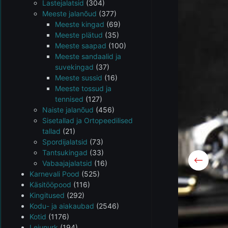
Lastejalatsid
(304)
Meeste jalanõud
(377)
Meeste kingad
(69)
Meeste plätud
(35)
Meeste saapad
(100)
Meeste sandaalid ja
suvekingad
(37)
Meeste sussid
(16)
Meeste tossud ja
tennised
(127)
Naiste jalanõud
(456)
Sisetallad ja Ortopeedilised
tallad
(21)
Spordijalatsid
(73)
Tantsukingad
(33)
Vabaajajalatsid
(16)
Karnevali Pood
(525)
Käsitööpood
(116)
Kingitused
(292)
Kodu- ja aiakaubad
(2546)
Kotid
(1176)
Leiunurk
(194)