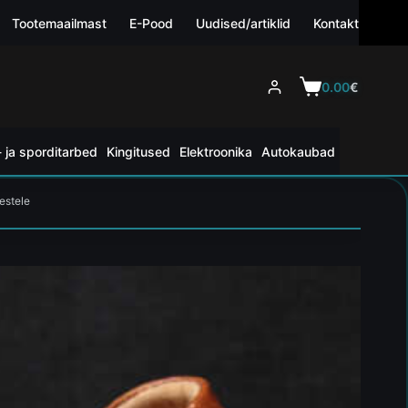
Tootemaailmast
E-Pood
Uudised/artiklid
Kontakt
0.00
€
 ja sporditarbed
Kingitused
Elektroonika
Autokaubad
estele