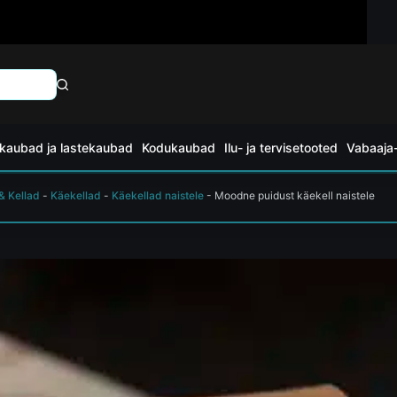
kaubad ja lastekaubad
Kodukaubad
Ilu- ja tervisetooted
Vabaaja-
& Kellad
-
Käekellad
-
Käekellad naistele
-
Moodne puidust käekell naistele