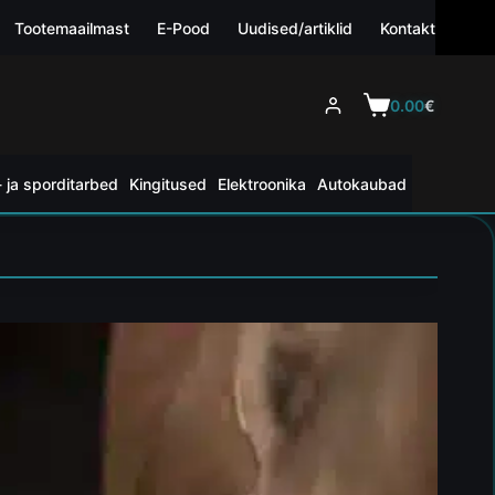
Tootemaailmast
E-Pood
Uudised/artiklid
Kontakt
0.00
€
 ja sporditarbed
Kingitused
Elektroonika
Autokaubad