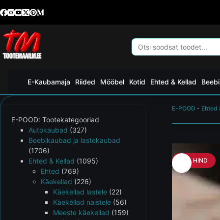
E-Kaubamaja
Riided
Mööbel
Kotid
Ehted & Kellad
Beebi
E-POOD
-
Ehted 
E-POOD: Tootekategooriad
Autokaubad
(327)
Beebikaubad ja lastekaubad
(1706)
Ehted & Kellad
(1095)
HEA HIND
Ehted
(769)
Käekellad
(226)
Käekellad lastele
(22)
Käekellad naistele
(56)
Meeste käekellad
(159)