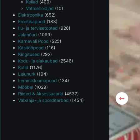
Kellad
(400)
Võtmehoidjad
(10)
Elektroonika
(652)
Erootikapood
(183)
Ilu- ja tervisetooted
(926)
Jalanõud
(1099)
Karnevali Pood
(525)
Käsitööpood
(116)
Kingitused
(292)
Kodu- ja aiakaubad
(2546)
Kotid
(1176)
Leiunurk
(194)
Lemmikloomapood
(134)
Mööbel
(1029)
Riided & Aksessuaarid
(4537)
Vabaaja- ja sporditarbed
(1454)