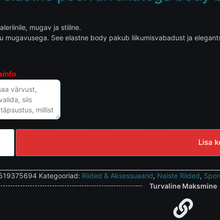
leriinile, mugav ja stiilne.
ilu mugavusega. See elastne body pakub liikumisvabadust ja elegantsi 
ainfo
Lisa k
519375694
Kategooriad:
Riided & Aksessuaarid
,
Naiste Riided
,
Spor
Turvaline Maksmine