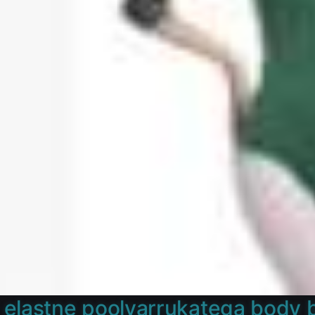
elastne poolvarrukatega body ba