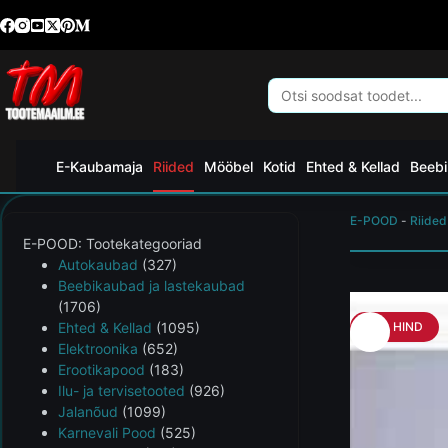
E-Kaubamaja
Riided
Mööbel
Kotid
Ehted & Kellad
Beebi
E-POOD
-
Riided
E-POOD: Tootekategooriad
Autokaubad
(327)
Beebikaubad ja lastekaubad
(1706)
Ehted & Kellad
(1095)
HEA HIND
Elektroonika
(652)
Erootikapood
(183)
Ilu- ja tervisetooted
(926)
Jalanõud
(1099)
Karnevali Pood
(525)