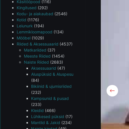
Käsitööpood
(116)
Kingitused
(292)
Kodu- ja aiakaubad
(2546)
Kotid
(1176)
Leiunurk
(194)
Lemmikloomapood
(134)
Mööbel
(1029)
Riided & Aksessuaarid
(4537)
Matkariided
(37)
Meeste Riided
(1454)
Naiste Riided
(2683)
Aksessuaarid
(47)
Aluspüksid & Aluspesu
(84)
Bikiinid & ujumisriided
(232)
Kampsunid & pusad
(233)
Kleidid
(466)
Lühikesed püksid
(17)
Mantlid & Jakid
(234)
Naiste kindad
(49)