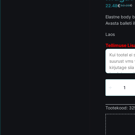
22.48
€
52.28
€
Elastne body ba
Avasta balleti 
Laos
Tellimuse Lis
Tootekood:
32