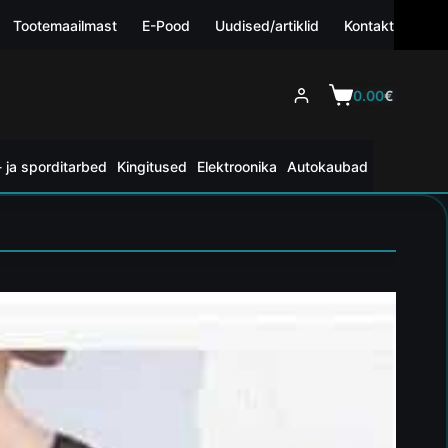
Tootemaailmast
E-Pood
Uudised/artiklid
Kontakt
0.00
€
 ja sporditarbed
Kingitused
Elektroonika
Autokaubad