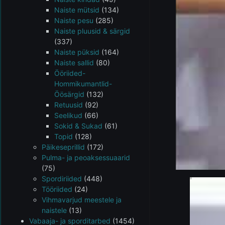
Naiste mütsid
(134)
Naiste pesu
(285)
Naiste pluusid & särgid
(337)
Naiste püksid
(164)
Naiste sallid
(80)
Ööriided-
Hommikumantlid-
Öösärgid
(132)
Retuusid
(92)
Seelikud
(66)
Sokid & Sukad
(61)
Topid
(128)
Päikeseprillid
(172)
Pulma- ja peoaksessuaarid
(75)
Spordiriided
(448)
Tööriided
(24)
Vihmavarjud meestele ja
naistele
(13)
Vabaaja- ja sporditarbed
(1454)