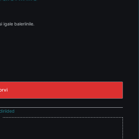
igale baleriinile.
orvi
diriided