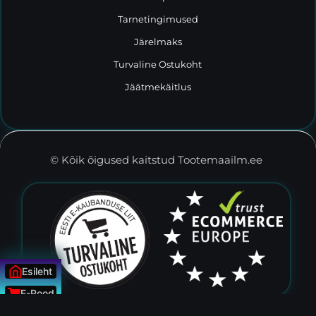
Tarnetingimused
Järelmaks
Turvaline Ostukoht
Jäätmekäitlus
© Kõik õigused kaitstud Tootemaailm.ee
Esileht
E-Pood
Uudised