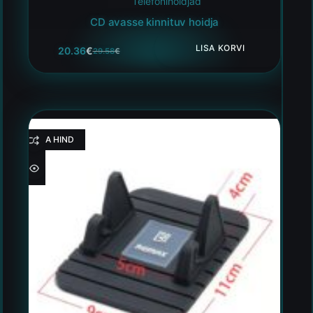
Telefonihoidjad
CD avasse kinnituv hoidja
LISA KORVI
20.36
€
29.58
€
HEA HIND