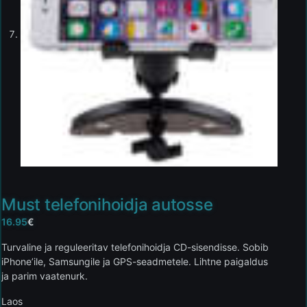
Must telefonihoidja autosse
16.95
€
Turvaline ja reguleeritav telefonihoidja CD-sisendisse. Sobib
iPhone’ile, Samsungile ja GPS-seadmetele. Lihtne paigaldus
ja parim vaatenurk.
Laos