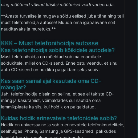
ning mõõtmed võivad käsitsi mõõtmisel veidi varieeruda.
**Avasta turvalise ja mugava sõidu eelised juba täna ning telli
must telefonihoidja autosse! Muuda oma igapäevane sõit
nauditavaks ja muretuks.**
KKK – Must telefonihoidja autosse
Kas telefonihoidja sobib kõikidele autodele?
Must telefonihoidja on mõeldud sobima enamikele
sõidukitele, millel on CD-sisend. Enne ostu veendu, et sinu
auto CD-sisend on hoidiku paigaldamiseks sobiv.
Kas saan samal ajal kasutada oma CD-
mängijat?
Jah, telefonihoidja disain on selline, et see ei takista CD-
mängija kasutamist, võimaldades sul nautida oma
lemmikplaate ka siis, kui hoidik on paigaldatud.
Kuidas hoidik erinevatele telefonidele sobib?
Hoidik on universaalne ja sobib erinevatele telefonimudelitele,
sealhulgas iPhone, Samsung ja GPS-seadmed, pakkudes
kindlat tuge ja reguleeritavat vaatenurka.