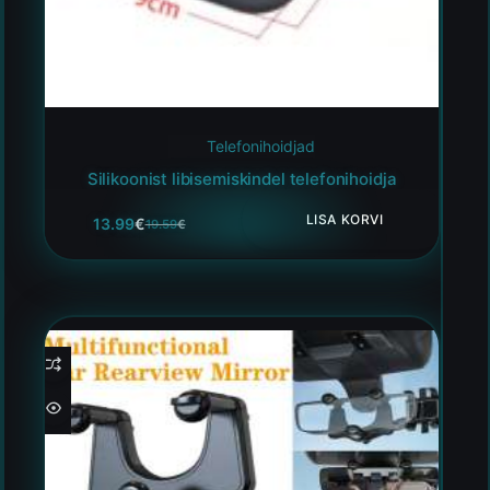
Telefonihoidjad
Silikoonist libisemiskindel telefonihoidja
LISA KORVI
13.99
€
19.59
€