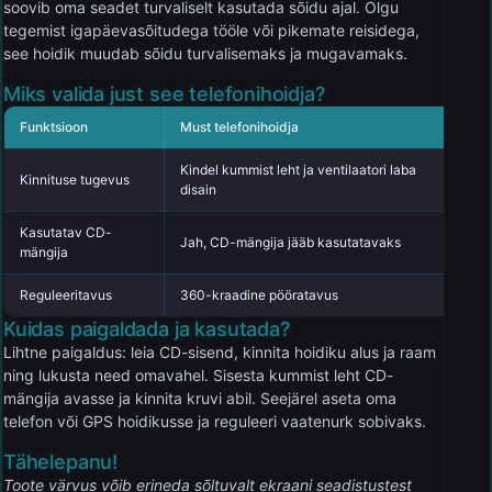
soovib oma seadet turvaliselt kasutada sõidu ajal. Olgu
tegemist igapäevasõitudega tööle või pikemate reisidega,
see hoidik muudab sõidu turvalisemaks ja mugavamaks.
Miks valida just see telefonihoidja?
Funktsioon
Must telefonihoidja
Kon
Kindel kummist leht ja ventilaatori laba
Sag
Kinnituse tugevus
disain
imi
Kasutatav CD-
Ei, 
Jah, CD-mängija jääb kasutatavaks
mängija
män
Reguleeritavus
360-kraadine pööratavus
Piir
Kuidas paigaldada ja kasutada?
Lihtne paigaldus: leia CD-sisend, kinnita hoidiku alus ja raam
ning lukusta need omavahel. Sisesta kummist leht CD-
mängija avasse ja kinnita kruvi abil. Seejärel aseta oma
telefon või GPS hoidikusse ja reguleeri vaatenurk sobivaks.
Tähelepanu!
Toote värvus võib erineda sõltuvalt ekraani seadistustest