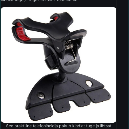
See praktiline telefonihoidja pakub kindlat tuge ja lihtsat