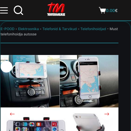
0.00
€
E-POOD
-
Elektroonika
-
Telefonid & Tarvikud
-
Telefonihoidjad
-
Must
telefonihoidja autosse