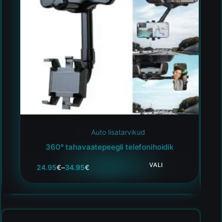
Auto lisatarvikud
360° tahavaatepeegli telefonihoidik
VALI
24.95
€
–
34.95
€