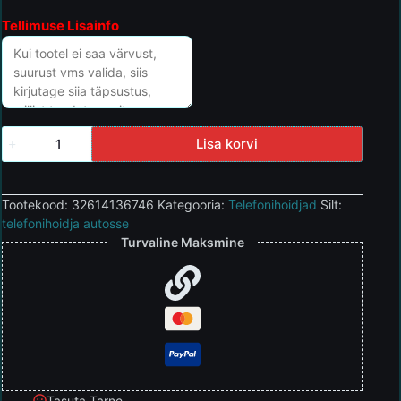
Tellimuse Lisainfo
Lisa korvi
Tootekood:
32614136746
Kategooria:
Telefonihoidjad
Silt:
telefonihoidja autosse
Turvaline Maksmine
Tasuta Tarne