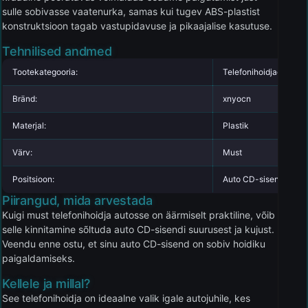
sulle sobivasse vaatenurka, samas kui tugev ABS-plastist
konstruktsioon tagab vastupidavuse ja pikaajalise kasutuse.
Tehnilised andmed
Tootekategooria:
Telefonihoidjad
Bränd:
xnyocn
Materjal:
Plastik
Värv:
Must
Positsioon:
Auto CD-sisend
Piirangud, mida arvestada
Kuigi must telefonihoidja autosse on äärmiselt praktiline, võib
selle kinnitamine sõltuda auto CD-sisendi suurusest ja kujust.
Veendu enne ostu, et sinu auto CD-sisend on sobiv hoidiku
paigaldamiseks.
Kellele ja millal?
See telefonihoidja on ideaalne valik igale autojuhile, kes