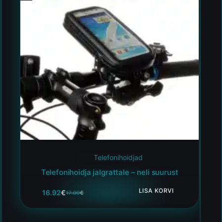
Telefonihoidjad
Telefonihoidja jalgrattale – neli suurust
LISA KORVI
16.92
€
17.09
€