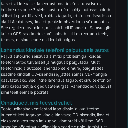
Kas otsid ideaalset lahendust oma telefoni turvaliseks
hoidmiseks autos? Meie must telefonihoidja autosse pakub
stiilset ja praktilist viisi, kuidas tagada, et sinu nutiseade on
alati käeulatuses, ilma et peaksid ohverdama sõiduohutust.
See reguleeritav hoidik, mis sobib nii iPhone’ile, Samsungile
kui ka GPS-seadmetele, võimaldab sul keskenduda teele,
teades, et sinu seade on kindlalt paigas.
Lahendus kindlale telefoni paigutusele autos
Paljud autojuhid seisavad silmitsi probleemiga, kuidas
telefoni autos turvaliselt ja mugavalt paigutada. Must
telefonihoidja autosse lahendab selle mure, paigutades
seadme kindlalt CD-sisendisse, jättes samas CD-mängija
kasutatavaks. See lihtne lahendus tagab, et sinu telefon on
alati käepärast ja õiges vaatenurgas, vähendades vajadust
silmi teelt eemale pöörata.
Omadused, mis teevad vahet
Toote unikaalne ventilaatori laba disain ja kvaliteetne
kummist leht tagavad kindla kinnituse CD-sisendis, ilma et
oleks vaja kasutada imikuppe, klambreid või liime. 360-
kraadine pööratavus võimaldab seadme paigutamist just