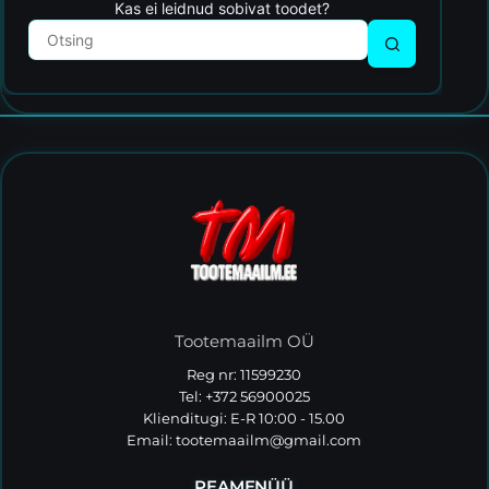
Kas ei leidnud sobivat toodet?
Tootemaailm OÜ
Reg nr: 11599230
Tel: +372 56900025
Klienditugi: E-R 10:00 - 15.00
Email:
tootemaailm@gmail.com
PEAMENÜÜ