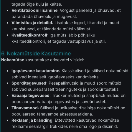
tagada õige kuju ja kaitse.
Ventilatsiooni lisamine
: Võrgust paneelid ja õhuavad, et
parandada õhuvoolu ja mugavust.
Viimistlus ja detailid
: Lisatakse logod, tikandid ja muud
kaunistused, et täiendada mütsi välimust.
Kvaliteedikontroll
: Iga müts läbib põhjaliku
kvaliteedikontrolli, et tagada vastupidavus ja stiil.
6. Nokamütside Kasutamine
Nokamütse
kasutatakse erinevatel viisidel:
Igapäevane kasutamine
: Klassikalised ja stiilsed nokamütsid
sobivad ideaalselt igapäevaseks kandmiseks.
Sporditegevused
: Pesapallimütsid ja muud spordimütsid
sobivad suurepäraselt treeninguteks ja spordiüritusteks.
Vabaaja tegevused
: Trucker mütsid ja snapback mütsid on
populaarsed vabaaja tegevustes ja suveüritustel.
Tänavamood
: Stiilsed ja unikaalse disainiga nokamütsid on
populaarsed tänavamoe aksessuaaridena.
Reklaam ja bränding
: Ettevõtted kasutavad nokamütse
reklaami eesmärgil, trükkides neile oma logo ja disainid.