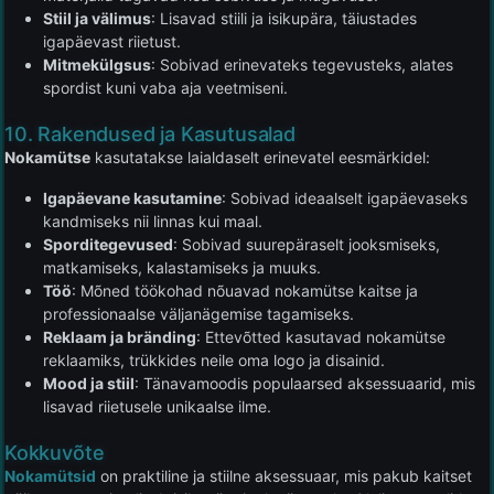
Stiil ja välimus
: Lisavad stiili ja isikupära, täiustades
igapäevast riietust.
Mitmekülgsus
: Sobivad erinevateks tegevusteks, alates
spordist kuni vaba aja veetmiseni.
10. Rakendused ja Kasutusalad
Nokamütse
kasutatakse laialdaselt erinevatel eesmärkidel:
Igapäevane kasutamine
: Sobivad ideaalselt igapäevaseks
kandmiseks nii linnas kui maal.
Sporditegevused
: Sobivad suurepäraselt jooksmiseks,
matkamiseks, kalastamiseks ja muuks.
Töö
: Mõned töökohad nõuavad nokamütse kaitse ja
professionaalse väljanägemise tagamiseks.
Reklaam ja bränding
: Ettevõtted kasutavad nokamütse
reklaamiks, trükkides neile oma logo ja disainid.
Mood ja stiil
: Tänavamoodis populaarsed aksessuaarid, mis
lisavad riietusele unikaalse ilme.
Kokkuvõte
Nokamütsid
on praktiline ja stiilne aksessuaar, mis pakub kaitset