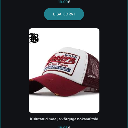
19.99
€
LISA KORVI
Kulutatud moe ja võrguga nokamütsid
18.95
€