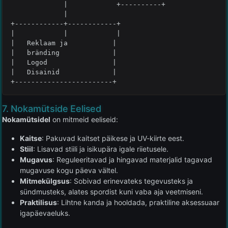
             |            +----------+

             |

+------------+------------+

|            |            |

|   Reklaam ja           |

|   bränding             |

|   Logod                |

|   Disainid             |

+------------------------+
7. Nokamütside Eelised
Nokamütsidel
on mitmeid eeliseid:
Kaitse
: Pakuvad kaitset päikese ja UV-kiirte eest.
Stiil
: Lisavad stiili ja isikupära igale riietusele.
Mugavus
: Reguleeritavad ja hingavad materjalid tagavad
mugavuse kogu päeva vältel.
Mitmekülgsus
: Sobivad erinevateks tegevusteks ja
sündmusteks, alates spordist kuni vaba aja veetmiseni.
Praktilisus
: Lihtne kanda ja hooldada, praktiline aksessuaar
igapäevaeluks.