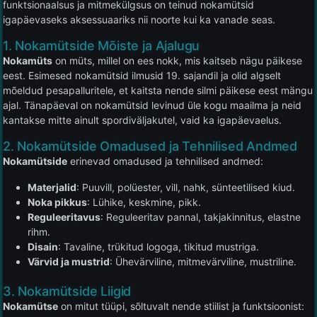
funktsionaalsus ja mitmekülgsus on teinud nokamütsid
igapäevaseks aksessuaariks nii noorte kui ka vanade seas.
1. Nokamütside Mõiste ja Ajalugu
Nokamüts
on müts, millel on ees nokk, mis kaitseb nägu päikese
eest. Esimesed nokamütsid ilmusid 19. sajandil ja olid algselt
mõeldud pesapalluritele, et kaitsta nende silmi päikese eest mängu
ajal. Tänapäeval on nokamütsid levinud üle kogu maailma ja neid
kantakse mitte ainult spordiväljakutel, vaid ka igapäevaelus.
2. Nokamütside Omadused ja Tehnilised Andmed
Nokamütside
erinevad omadused ja tehnilised andmed:
Materjalid
: Puuvill, polüester, vill, nahk, sünteetilised kiud.
Noka pikkus
: Lühike, keskmine, pikk.
Reguleeritavus
: Reguleeritav pannal, takjakinnitus, elastne
rihm.
Disain
: Tavaline, trükitud logoga, tikitud mustriga.
Värvid ja mustrid
: Ühevärviline, mitmevärviline, mustriline.
3. Nokamütside Liigid
Nokamütse
on mitut tüüpi, sõltuvalt nende stiilist ja funktsioonist: