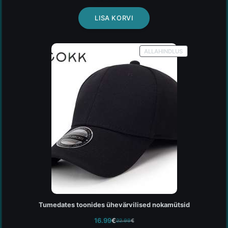
LISA KORVI
ALLAHINDLUS
Tumedates toonides ühevärvilised nokamütsid
16.99
€
22.99
€