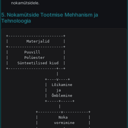
nokamütsidele.
5. Nokamütside Tootmise Mehhanism ja
Tehnoloogia
+------------------------+

|        Materjalid      |

+------------------------+

|       Puuvill          |

|       Polüester        |

|    Sünteetilised kiud  |

+---------------------+--+

                      |

                 +----v----+

                 |  Lõikamine

                 |    ja

                 |  Õmblemine

                 +-----+-----+

                       |

             +----------v-----------+

             |         Noka         |

             |       vormimine      |
