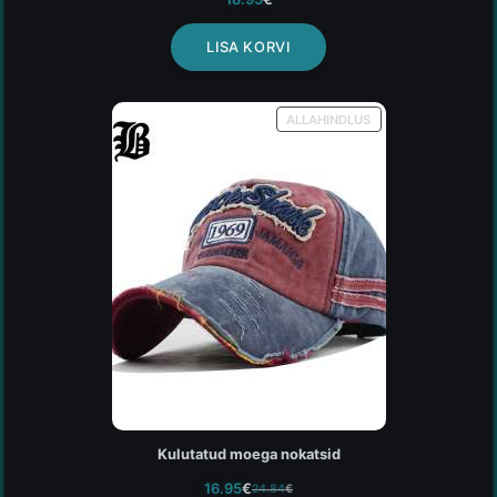
LISA KORVI
ALLAHINDLUS
Kulutatud moega nokatsid
16.95
€
24.84
€