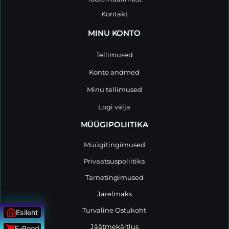
Kontakt
MINU KONTO
Tellimused
Konto andmed
Minu tellimused
Logi välja
MÜÜGIPOLIITIKA
Müügitingimused
Privaatsuspoliitika
Tarnetingimused
Järelmaks
Turvaline Ostukoht
Esileht
Jäätmekäitlus
E-Pood