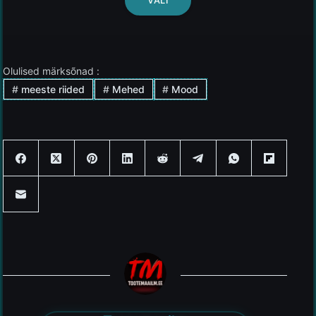
VALI
Olulised märksõnad :
#
meeste riided
#
Mehed
#
Mood