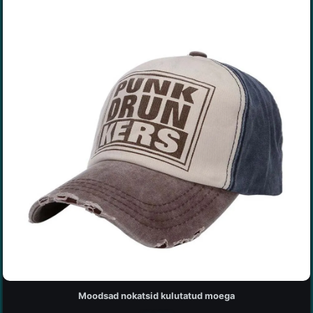
Moodsad nokatsid kulutatud moega