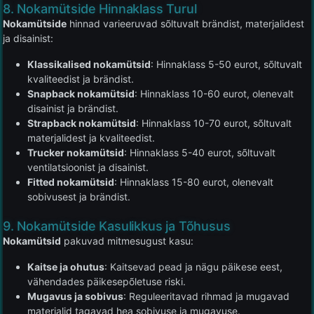
8. Nokamütside Hinnaklass Turul
Nokamütside
hinnad varieeruvad sõltuvalt brändist, materjalidest
ja disainist:
Klassikalised nokamütsid
: Hinnaklass 5-50 eurot, sõltuvalt
kvaliteedist ja brändist.
Snapback nokamütsid
: Hinnaklass 10-60 eurot, olenevalt
disainist ja brändist.
Strapback nokamütsid
: Hinnaklass 10-70 eurot, sõltuvalt
materjalidest ja kvaliteedist.
Trucker nokamütsid
: Hinnaklass 5-40 eurot, sõltuvalt
ventilatsioonist ja disainist.
Fitted nokamütsid
: Hinnaklass 15-80 eurot, olenevalt
sobivusest ja brändist.
9. Nokamütside Kasulikkus ja Tõhusus
Nokamütsid
pakuvad mitmesugust kasu:
Kaitse ja ohutus
: Kaitsevad pead ja nägu päikese eest,
vähendades päikesepõletuse riski.
Mugavus ja sobivus
: Reguleeritavad rihmad ja mugavad
materjalid tagavad hea sobivuse ja mugavuse.