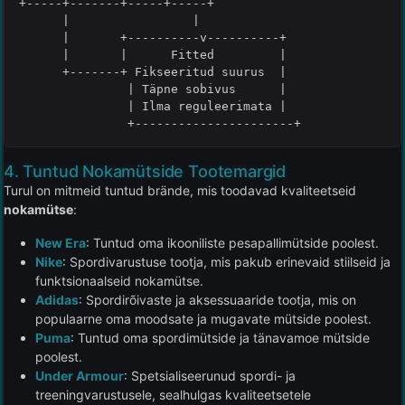
+-----+-------+-----+-----+

      |                 |

      |       +----------v----------+

      |       |      Fitted         |

      +-------+ Fikseeritud suurus  |

               | Täpne sobivus      |

               | Ilma reguleerimata |  

               +----------------------+
4. Tuntud Nokamütside Tootemargid
Turul on mitmeid tuntud brände, mis toodavad kvaliteetseid
nokamütse
:
New Era
: Tuntud oma ikooniliste pesapallimütside poolest.
Nike
: Spordivarustuse tootja, mis pakub erinevaid stiilseid ja
funktsionaalseid nokamütse.
Adidas
: Spordirõivaste ja aksessuaaride tootja, mis on
populaarne oma moodsate ja mugavate mütside poolest.
Puma
: Tuntud oma spordimütside ja tänavamoe mütside
poolest.
Under Armour
: Spetsialiseerunud spordi- ja
treeningvarustusele, sealhulgas kvaliteetsetele