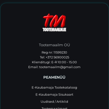
Tootemaailm OÜ
Reg nr: 11599230
Tel: +372 56900025
Klienditugi: E-R 10:00 - 15.00
Email:
tootemaailm@gmail.com
PEAMENÜÜ
E-Kaubamaja Tootekataloog
E-Kaubamaja Sisukaart
Uudised / Artiklid
Tootemaailmast