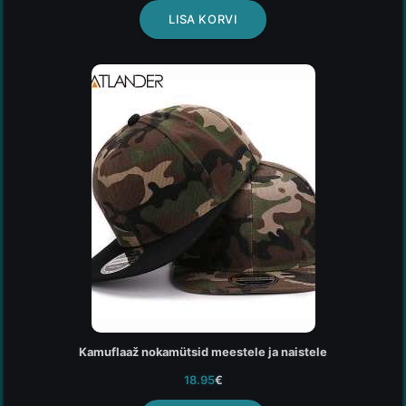
LISA KORVI
Kamuflaaž nokamütsid meestele ja naistele
18.95
€