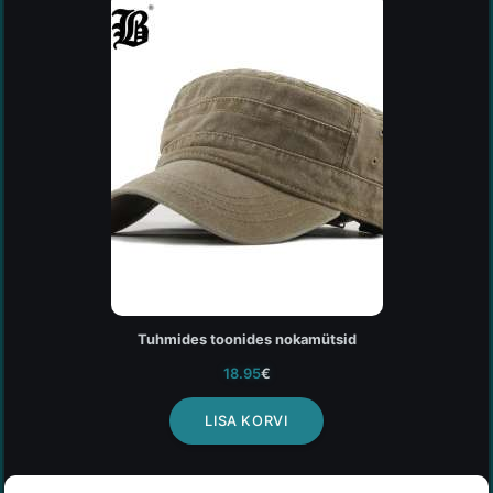
Tuhmides toonides nokamütsid
18.95
€
LISA KORVI