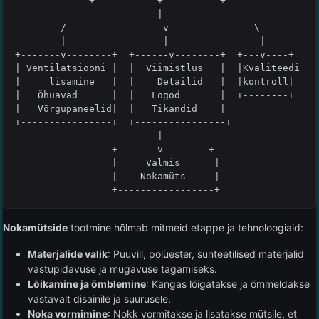
             +-----------+----------+

                         |

        /-----------------v---------------\

        |                 |                |  

+-------v--------+  +------v--------+  +---v----+

| Ventilatsiooni |  |  Viimistlus   |  |Kvaliteedi

|     lisamine   |  |    Detailid   |  |kontroll|

|   Õhuavad      |  |   Logod       |  +--------+

|   Võrgupaneelid|  |   Tikandid    |

+----------------+  +----------------+

                         |

                 +-------v--------+

                 |     Valmis      |

                 |    Nokamüts     |

                 +-----------------+
Nokamütside
tootmine hõlmab mitmeid etappe ja tehnoloogiaid:
Materjalide valik
: Puuvill, polüester, sünteetilised materjalid
vastupidavuse ja mugavuse tagamiseks.
Lõikamine ja õmblemine
: Kangas lõigatakse ja õmmeldakse
vastavalt disainile ja suurusele.
Noka vormimine
: Nokk vormitakse ja lisatakse mütsile, et