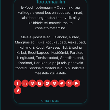
Tootemaailm
E-Pood Tootemaailm- Odav ning laia
valikuga e-pood kus on soodsad hinnad,
laialdane ning eristuv tootevalik ning
kõikidele tellimustele tasuta
kohaletoimetamine.
Meie e-poest leiad: Jalanõud, Riided,
Mänguasjad, Ilu-ja Kodukaubad, Aiakaubad,
Kohvrid & Kotid, Päikeseprillid, Ehted ja
Kellad, Erootikapood, Kostüümid, Parukad,
Kingitused, Tervisetooted, Spordikaubad,
Kardinad, Parukad ja palju teisi põnevaid
tooteid. Soodsaid tooteid leidub nii naistele,
meestele kui lastele.
ARTICLES: 340