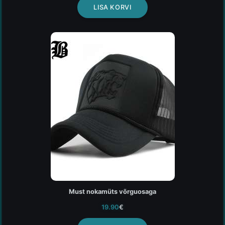
LISA KORVI
Must nokamüts võrguosaga
19.90
€