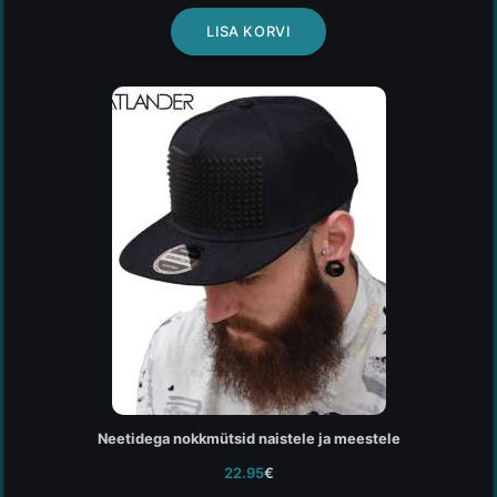
LISA KORVI
Neetidega nokkmütsid naistele ja meestele
22.95
€