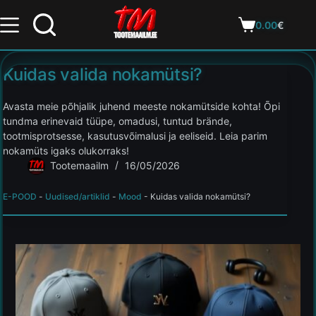
0.00
€
Kuidas valida nokamütsi?
Avasta meie põhjalik juhend meeste nokamütside kohta! Õpi
tundma erinevaid tüüpe, omadusi, tuntud brände,
tootmisprotsesse, kasutusvõimalusi ja eeliseid. Leia parim
nokamüts igaks olukorraks!
Tootemaailm
16/05/2026
E-POOD
-
Uudised/artiklid
-
Mood
-
Kuidas valida nokamütsi?