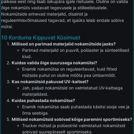
päikese eest ning lisab isikupära igale riietusele. Oluline on valida
õige nokamüts vastavalt tegevusele ja stiilieelistustele.
Nokamütside erinevad materjalid, disainid ja
reguleerimisvõimalused tagavad, et igaüks leiab endale sobiva
mütsi.
10 Korduma Kippuvat Küsimust
Millised on parimad materjalid nokamütside jaoks?
Parimad materjalid on puuvill, polüester ja sünteetilised
kiud.
Kuidas valida õige suurusega nokamütsi?
Enamik nokamütse on reguleeritavad, kuid fitted
mütside puhul on oluline mõõta pea ümbermõõt.
Kas nokamütsid pakuvad UV-kaitset?
Jah, paljud nokamütsid on valmistatud UV-kaitsega
materjalidest.
Kuidas puhastada nokamütse?
Enamik nokamütse saab puhastada käsitsi sooja vee ja
õrna seebiga.
Millised nokamütsid sobivad kõige paremini sportimiseks?
Trucker mütsid ja polüestrist valmistatud nokamütsid
sobivad suurepäraselt sportimiseks.