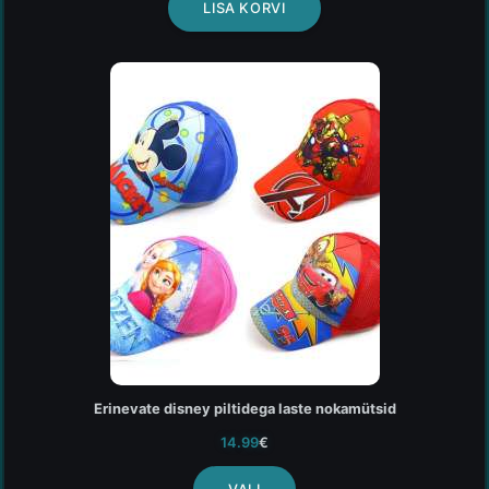
LISA KORVI
Erinevate disney piltidega laste nokamütsid
14.99
€