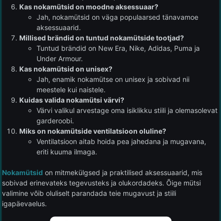
Kas nokamütsid on moodne aksessuaar?
Jah, nokamütsid on väga populaarsed tänavamoe
aksessuaarid.
Millised brändid on tuntud nokamütside tootjad?
Tuntud brändid on New Era, Nike, Adidas, Puma ja
Under Armour.
Kas nokamütsid on unisex?
Jah, enamik nokamütse on unisex ja sobivad nii
meestele kui naistele.
Kuidas valida nokamütsi värvi?
Värvi valikul arvestage oma isiklikku stiili ja olemasolevat
garderoobi.
Miks on nokamütside ventilatsioon oluline?
Ventilatsioon aitab hoida pea jahedana ja mugavana,
eriti kuuma ilmaga.
Nokamütsid
on mitmekülgsed ja praktilised aksessuaarid, mis
sobivad erinevateks tegevusteks ja olukordadeks. Õige mütsi
valimine võib oluliselt parandada teie mugavust ja stiili
igapäevaelus.