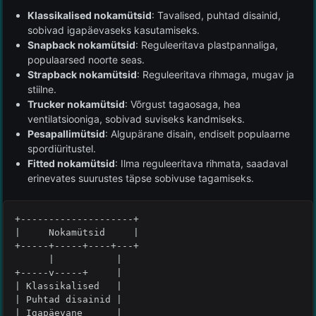
Klassikalised nokamütsid
: Tavalised, puhtad disainid,
sobivad igapäevaseks kasutamiseks.
Snapback nokamütsid
: Reguleeritava plastpannaliga,
populaarsed noorte seas.
Strapback nokamütsid
: Reguleeritava rihmaga, mugav ja
stiilne.
Trucker nokamütsid
: Võrgust tagaosaga, hea
ventilatsiooniga, sobivad suviseks kandmiseks.
Pesapallimütsid
: Algupärane disain, endiselt populaarne
spordiüritustel.
Fitted nokamütsid
: Ilma reguleeritava rihmata, saadaval
erinevates suurustes täpse sobivuse tagamiseks.
+--------------------+

|     Nokamütsid     |

+-----+-----+----+---+

      |           |

+-----v-----+     |

| Klassikalised   |

| Puhtad disainid |

| Igapäevane      |
