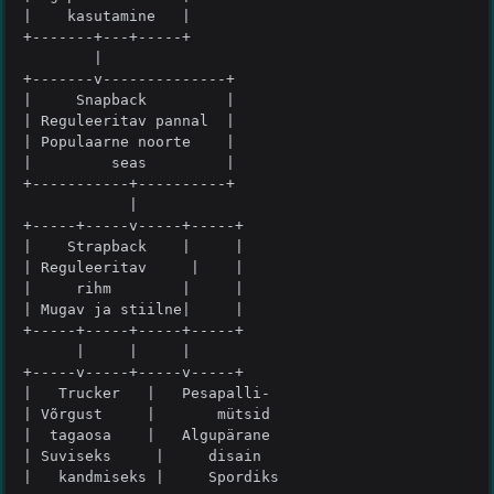
|    kasutamine   |

+-------+---+-----+

        |        

+-------v--------------+

|     Snapback         |

| Reguleeritav pannal  |

| Populaarne noorte    |

|         seas         |

+-----------+----------+

            |

+-----+-----v-----+-----+

|    Strapback    |     |

| Reguleeritav     |    |

|     rihm        |     |

| Mugav ja stiilne|     |

+-----+-----+-----+-----+

      |     |     |

+-----v-----+-----v-----+

|   Trucker   |   Pesapalli-  

| Võrgust     |       mütsid  

|  tagaosa    |   Algupärane

| Suviseks     |     disain

|   kandmiseks |     Spordiks
