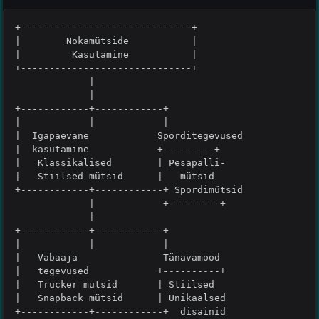
+------------------------------+

|        Nokamütside           |

|         Kasutamine           |

+------------------------------+

             |

             |

+------------+------------+

|            |            |

|  Igapäevane            Sporditegevused

|  kasutamine            +---------+

|   Klassikalised        | Pesapalli-

|   Stiilsed mütsid      |   mütsid

+------------+------------+ Spordimütsid

             |            +---------+

             |

+------------+------------+

|            |            |

|   Vabaaja               Tänavamood

|   tegevused            +----------+

|   Trucker mütsid       | Stiilsed

|   Snapback mütsid      | Unikaalsed

+------------+------------+  disainid
