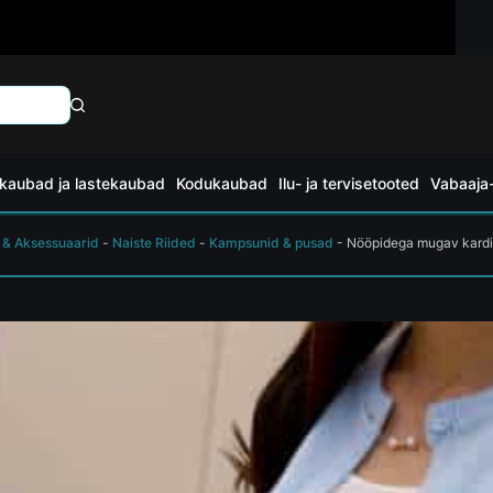
kaubad ja lastekaubad
Kodukaubad
Ilu- ja tervisetooted
Vabaaja-
 & Aksessuaarid
-
Naiste Riided
-
Kampsunid & pusad
-
Nööpidega mugav kard