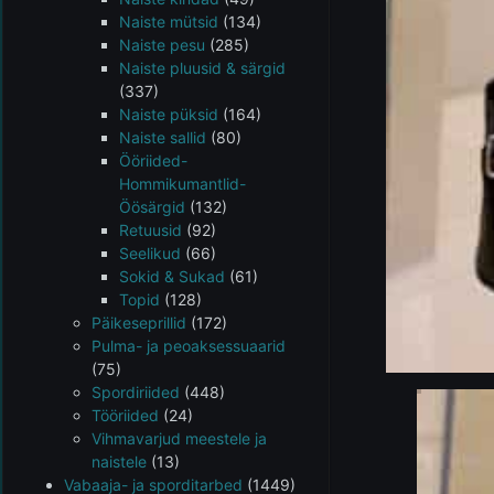
Naiste mütsid
(134)
Naiste pesu
(285)
Naiste pluusid & särgid
(337)
Naiste püksid
(164)
Naiste sallid
(80)
Ööriided-
Hommikumantlid-
Öösärgid
(132)
Retuusid
(92)
Seelikud
(66)
Sokid & Sukad
(61)
Topid
(128)
Päikeseprillid
(172)
Pulma- ja peoaksessuaarid
(75)
Spordiriided
(448)
Tööriided
(24)
Vihmavarjud meestele ja
naistele
(13)
Vabaaja- ja sporditarbed
(1449)