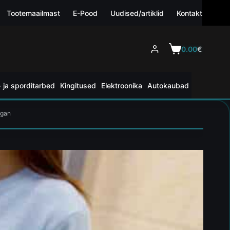
Tootemaailmast
E-Pood
Uudised/artiklid
Kontakt
0.00
€
 ja sporditarbed
Kingitused
Elektroonika
Autokaubad
igan