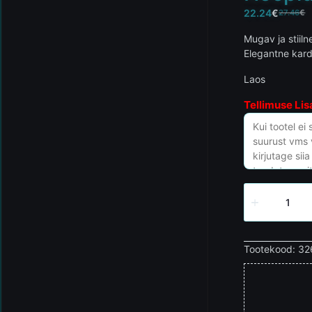
22.24
€
27.46
€
Mugav ja stiil
Elegantne kardi
Laos
Tellimuse Lis
Tootekood:
32