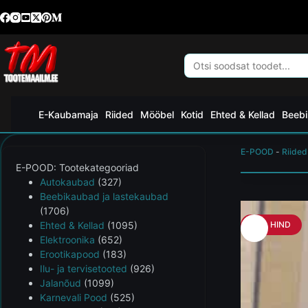
E-Kaubamaja
Riided
Mööbel
Kotid
Ehted & Kellad
Beebi
E-POOD
-
Riided
E-POOD: Tootekategooriad
Autokaubad
(327)
Beebikaubad ja lastekaubad
(1706)
Ehted & Kellad
(1095)
HEA HIND
Elektroonika
(652)
Erootikapood
(183)
Ilu- ja tervisetooted
(926)
Jalanõud
(1099)
Karnevali Pood
(525)