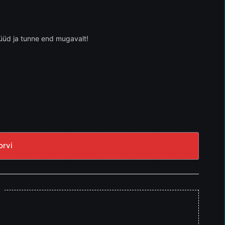
 nüüd ja tunne end mugavalt!
orvi