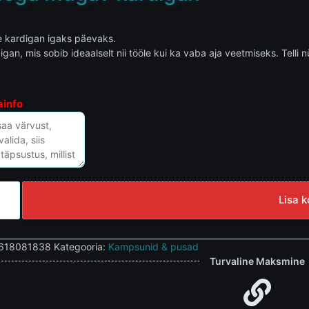
ne kardigan igaks päevaks.
gan, mis sobib ideaalselt nii tööle kui ka vaba aja veetmiseks. Telli
ainfo
Lisa k
618081838
Kategooria:
Kampsunid & pusad
Turvaline Maksmine