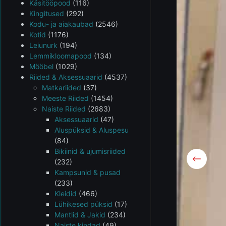
Käsitööpood
(116)
Kingitused
(292)
Kodu- ja aiakaubad
(2546)
Kotid
(1176)
Leiunurk
(194)
Lemmikloomapood
(134)
Mööbel
(1029)
Riided & Aksessuaarid
(4537)
Matkariided
(37)
Meeste Riided
(1454)
Naiste Riided
(2683)
Aksessuaarid
(47)
Aluspüksid & Aluspesu
(84)
Bikiinid & ujumisriided
(232)
Kampsunid & pusad
(233)
Kleidid
(466)
Lühikesed püksid
(17)
Mantlid & Jakid
(234)
Naiste kindad
(49)