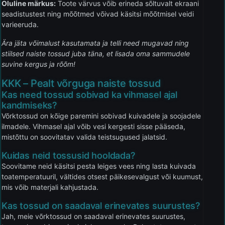
Oluline märkus:
Toote värvus võib erineda sõltuvalt ekraani
seadistustest ning mõõtmed võivad käsitsi mõõtmisel veidi
varieeruda.
Ära jäta võimalust kasutamata ja telli need mugavad ning
stiilsed naiste tossud juba täna, et lisada oma sammudele
suvine kergus ja rõõm!
KKK – Pealt võrguga naiste tossud
Kas need tossud sobivad ka vihmasel ajal
kandmiseks?
Võrktossud on kõige paremini sobivad kuivadele ja soojadele
ilmadele. Vihmasel ajal võib vesi kergesti sisse pääseda,
mistõttu on soovitatav valida teistsugused jalatsid.
Kuidas neid tossusid hooldada?
Soovitame neid käsitsi pesta leiges vees ning lasta kuivada
toatemperatuuril, vältides otsest päikesevalgust või kuumust,
mis võib materjali kahjustada.
Kas tossud on saadaval erinevates suurustes?
Jah, meie võrktossud on saadaval erinevates suurustes,