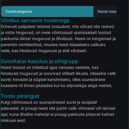
Tootekategooria
Naiste tossud
Võrdlus sarnaste toodetega
Erinevalt paljudest teistest tossudest, mis võivad olla rasked
ja mitte hingavad, on meie võrktossud spetsiaalselt loodud
pakkuma ülimat mugavust ja õhulisust. Need on kergemad ja
paremini ventileeritud, muutes need ideaalseks valikuks
neile, kes hindavad mugavust ja stiili võrdselt.
Soovitatav kasutus ja sihtgrupp
Need tossud on mõeldud igas vanuses naistele, kes
hindavad mugavust ja soovivad stiilselt liikuda. Ideaalne valik
suvel, kevadel ja sügisel kandmiseks, olles suurepärane
kaaslane nii linnas jalutades kui ka sõpradega aega veetes.
Toote piirangud
Kuigi võrktossud on suurepärased suvel ja soojadel
päevadel, ei pruugi need olla parim valik vihmasel või talvisel
ajal, kuna õhuline materjal ei pruugi pakkuda piisavat kaitset
niiskuse eest.