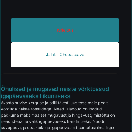
Kirjeldus
Jalatsi Ohutusteave
Õhulised ja mugavad naiste võrktossud
igapäevaseks liikumiseks
Avasta suvise kerguse ja stiili täiesti uus tase meie pealt
võrguga naiste tossudega. Need jalanõud on loodud
pakkuma maksimaalset mugavust ja hingavust, mistõttu on
need ideaalne valik igapäevaseks kandmiseks. Naudi
suvepäevi, jalutuskäike ja igapäevaseid toimetusi ilma liigse