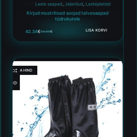
Laste saapad
,
Jalanõud
,
Lastejalatsid
Kirjud mustrilised soojad talvesaapad
tüdrukutele
LISA KORVI
42.34
€
53.59
€
HEA HIND