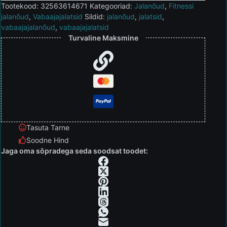
Tootekood:
32563614671
Kategooriad:
Jalanõud
,
Fitnessi
jalanõud
,
Vabaajajalatsid
Sildid:
jalanõud
,
jalatsid
,
vabaajajalanõud
,
vabaajajalatsid
Turvaline Maksmine
Tasuta Tarne
Soodne Hind
Jaga oma sõpradega seda soodsat toodet: