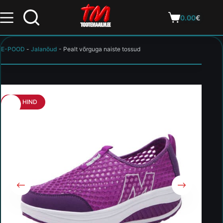
0.00
€
E-POOD
-
Jalanõud
-
Pealt võrguga naiste tossud
HEA HIND