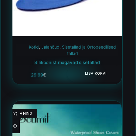
Kotid
,
Jalanõud
,
Sisetallad ja Ortopeedilised
tallad
Silikoonist mugavad sisetallad
LISA KORVI
29.99
€
HEA HIND