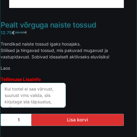
Pealt võrguga naiste tossud
12.75
€
26.56
€
Trendikad naiste tossud igaks hooajaks.
Stiilsed ja hingavad tossud, mis pakuvad mugavust ja
vastupidavust. Sobivad ideaalselt aktiivseks eluviisiks!
Laos
Tellimuse Lisainfo
Lisa korvi