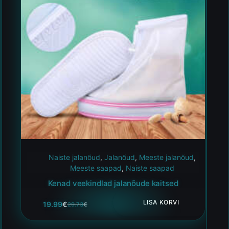
Naiste jalanõud
,
Jalanõud
,
Meeste jalanõud
,
Meeste saapad
,
Naiste saapad
Kenad veekindlad jalanõude kaitsed
LISA KORVI
19.99
€
29.73
€