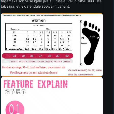
tagamaks sobivuse igale jala suurusele. Palun tutvu suuruste
tabeliga, et leida endale sobivaim variant.