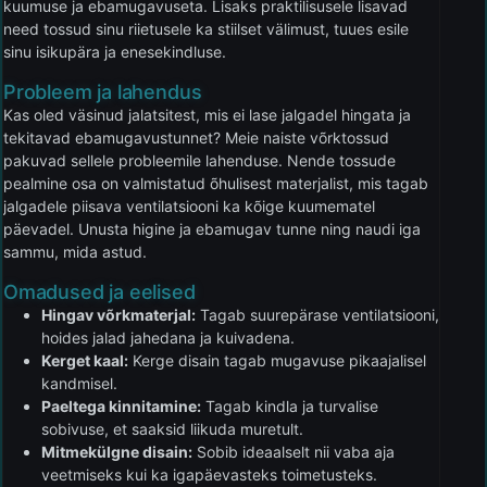
kuumuse ja ebamugavuseta. Lisaks praktilisusele lisavad
need tossud sinu riietusele ka stiilset välimust, tuues esile
sinu isikupära ja enesekindluse.
Probleem ja lahendus
Kas oled väsinud jalatsitest, mis ei lase jalgadel hingata ja
tekitavad ebamugavustunnet? Meie naiste võrktossud
pakuvad sellele probleemile lahenduse. Nende tossude
pealmine osa on valmistatud õhulisest materjalist, mis tagab
jalgadele piisava ventilatsiooni ka kõige kuumematel
päevadel. Unusta higine ja ebamugav tunne ning naudi iga
sammu, mida astud.
Omadused ja eelised
Hingav võrkmaterjal:
Tagab suurepärase ventilatsiooni,
hoides jalad jahedana ja kuivadena.
Kerget kaal:
Kerge disain tagab mugavuse pikaajalisel
kandmisel.
Paeltega kinnitamine:
Tagab kindla ja turvalise
sobivuse, et saaksid liikuda muretult.
Mitmekülgne disain:
Sobib ideaalselt nii vaba aja
veetmiseks kui ka igapäevasteks toimetusteks.