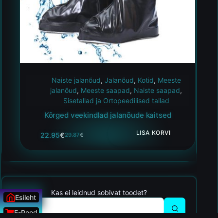
Naiste jalanõud
,
Jalanõud
,
Kotid
,
Meeste
jalanõud
,
Meeste saapad
,
Naiste saapad
,
Sisetallad ja Ortopeedilised tallad
Kõrged veekindlad jalanõude kaitsed
LISA KORVI
22.95
€
29.87
€
Kas ei leidnud sobivat toodet?
Esileht
E-Pood