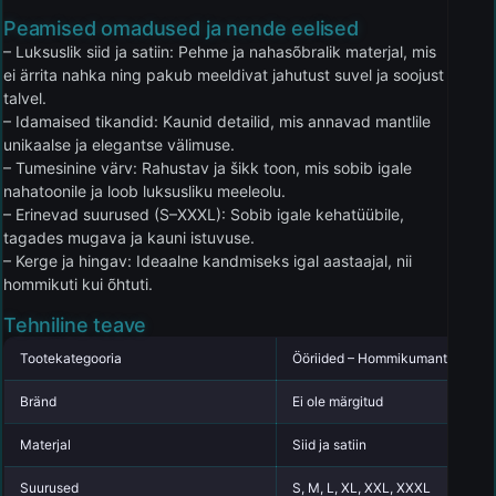
Peamised omadused ja nende eelised
– Luksuslik siid ja satiin: Pehme ja nahasõbralik materjal, mis
ei ärrita nahka ning pakub meeldivat jahutust suvel ja soojust
talvel.
– Idamaised tikandid: Kaunid detailid, mis annavad mantlile
unikaalse ja elegantse välimuse.
– Tumesinine värv: Rahustav ja šikk toon, mis sobib igale
nahatoonile ja loob luksusliku meeleolu.
– Erinevad suurused (S–XXXL): Sobib igale kehatüübile,
tagades mugava ja kauni istuvuse.
– Kerge ja hingav: Ideaalne kandmiseks igal aastaajal, nii
hommikuti kui õhtuti.
Tehniline teave
Tootekategooria
Ööriided – Hommikumantlid
Bränd
Ei ole märgitud
Materjal
Siid ja satiin
Suurused
S, M, L, XL, XXL, XXXL