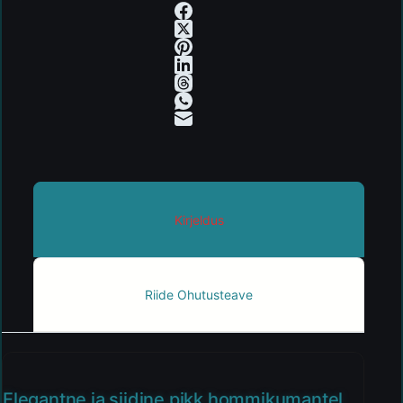
Kirjeldus
Riide Ohutusteave
Elegantne ja siidine pikk hommikumantel