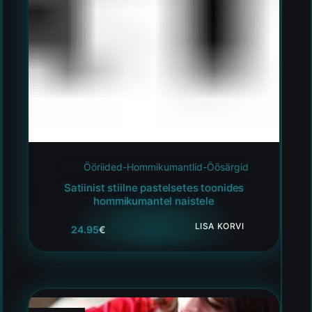
Ööriided-Hommikumantlid-Öösärgid
Satiinist stiilne pastelsetes toonides
hommikumantel naistele
LISA KORVI
24.95
€