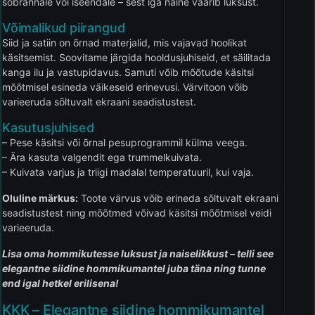
sõbrannale või iseendale – sest iga naine väärib luksust.
Võimalikud piirangud
Siid ja satiin on õrnad materjalid, mis vajavad hoolikat
käsitsemist. Soovitame järgida hooldusjuhiseid, et säilitada
kanga ilu ja vastupidavus. Samuti võib mõõtude käsitsi
mõõtmisel esineda väikeseid erinevusi. Värvitoon võib
varieeruda sõltuvalt ekraani seadistustest.
Kasutusjuhised
– Pese käsitsi või õrnal pesuprogrammil külma veega.
– Ära kasuta valgendit ega trummelkuivata.
– Kuivata varjus ja triigi madalal temperatuuril, kui vaja.
Oluline märkus:
Toote värvus võib erineda sõltuvalt ekraani
seadistustest ning mõõtmed võivad käsitsi mõõtmisel veidi
varieeruda.
Lisa oma hommikutesse luksust ja naiselikkust – telli see
elegantne siidine hommikumantel juba täna ning tunne
end igal hetkel erilisena!
KKK – Elegantne siidine hommikumantel