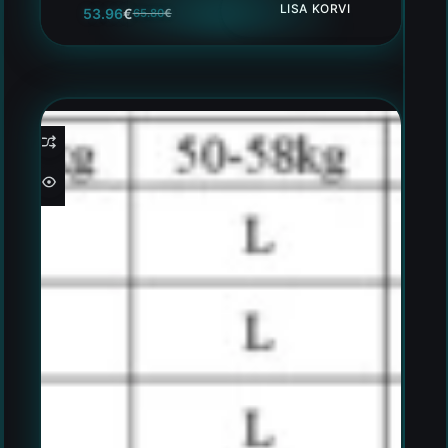
LISA KORVI
53.96
€
65.80
€