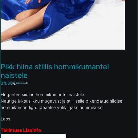
Pikk hiina stiilis hommikumantel
naistele
34.68
€
66.69
€
Elegantne siidine hommikumantel naistele
Nautige luksuslikku mugavust ja stiili selle pikendatud siidise
hommikumantliga. Ideaalne valik igaks hommikuks!
Laos
Tellimuse Lisainfo