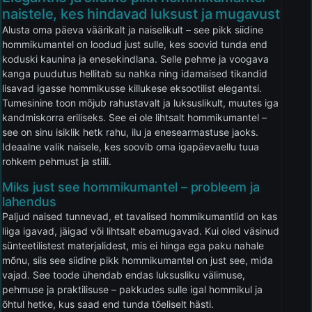
naistele, kes hindavad luksust ja mugavust
Alusta oma päeva väärikalt ja naiselikult – see pikk siidine
hommikumantel on loodud just sulle, kes soovid tunda end
koduski kaunina ja enesekindlana. Selle pehme ja voogava
kanga puudutus hellitab su nahka ning idamaised tikandid
lisavad igasse hommikusse killukese eksootilist elegantsi.
Tumesinine toon mõjub rahustavalt ja luksuslikult, muutes iga
kandmiskorra eriliseks. See ei ole lihtsalt hommikumantel –
see on sinu isiklik hetk rahu, ilu ja enesearmastuse jaoks.
Ideaalne valik naisele, kes soovib oma igapäevaellu tuua
rohkem pehmust ja stiili.
Miks just see hommikumantel – probleem ja
lahendus
Paljud naised tunnevad, et tavalised hommikumantlid on kas
liiga igavad, jäigad või lihtsalt ebamugavad. Kui oled väsinud
sünteetilistest materjalidest, mis ei hinga ega paku nahale
mõnu, siis see siidine pikk hommikumantel on just see, mida
vajad. See toode ühendab endas luksusliku välimuse,
pehmuse ja praktilisuse – pakkudes sulle igal hommikul ja
õhtul hetke, kus saad end tunda tõeliselt hästi.