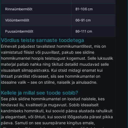
Rinnaümbermõõt
81–106 cm
Vööümbermõõt
66–91 cm
Puusaümbermõõt
86–111 cm
Võrdlus teiste sarnaste toodetega
Erinevalt paljudest tavalistest hommikumantlitest, mis on
valmistatud fliisist või puuvillast, pakub see siidine
hommikumantel hoopis teistsugust kogemust. Selle luksuslik
materjal paitab nahka ning tikitud detailid muudavad selle
visuaalselt silmapaistvaks. Kui otsid midagi enamat kui
lihtsalt praktilist rõivaeset, siis see hommikumantel on
ideaalne valik – see on stiilne, naiselik ja ainulaadne.
Kellele ja millal see toode sobib?
See pikk siidine hommikumantel on loodud naistele, kes
hindavad ilu, kvaliteeti ja mugavust. Sobib ideaalselt
kandmiseks hommikuti, kui soovid päeva alustada rahulikult
ja elegantselt, või õhtuti, kui soovid lõõgastuda pärast pikka
päeva. Samuti on see suurepärane kingitus emale,