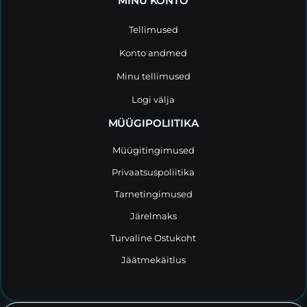
MINU KONTO
Tellimused
Konto andmed
Minu tellimused
Logi välja
MÜÜGIPOLIITIKA
Müügitingimused
Privaatsuspoliitika
Tarnetingimused
Järelmaks
Turvaline Ostukoht
Jäätmekäitlus