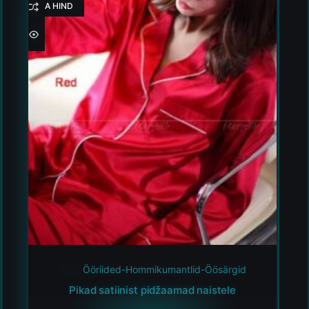
HEA HIND
Ööriided-Hommikumantlid-Öösärgid
Pikad satiinist pidžaamad naistele