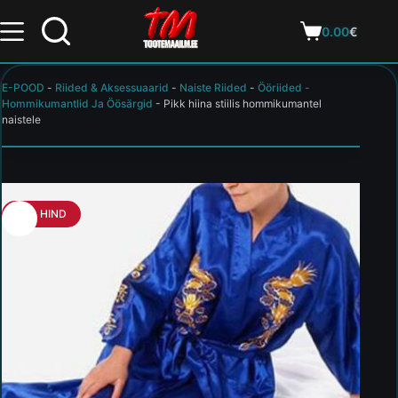
0.00
€
E-POOD
-
Riided & Aksessuaarid
-
Naiste Riided
-
Ööriided -
Hommikumantlid Ja Öösärgid
-
Pikk hiina stiilis hommikumantel
naistele
HEA HIND