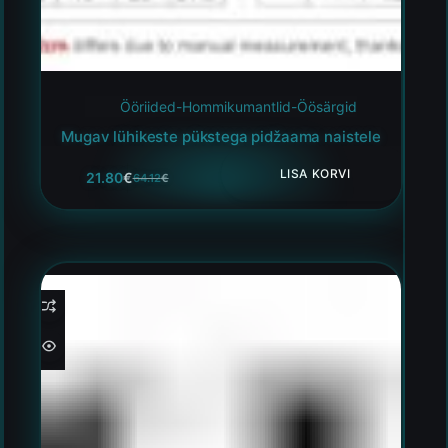
Ööriided-Hommikumantlid-Öösärgid
Mugav lühikeste pükstega pidžaama naistele
LISA KORVI
21.80
€
64.12
€