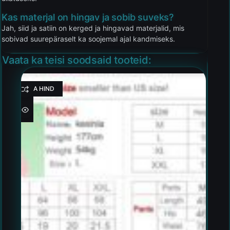
Kas materjal on hingav ja sobib suveks?
Jah, siid ja satiin on kerged ja hingavad materjalid, mis
sobivad suurepäraselt ka soojemal ajal kandmiseks.
Vaata ka teisi soodsaid tooteid:
HEA HIND