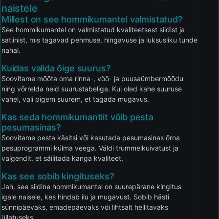
naistele
Millest on see hommikumantel valmistatud?
See hommikumantel on valmistatud kvaliteetsest siidist ja
satiinist, mis tagavad pehmuse, hingavuse ja luksusliku tunde
nahal.
Kuidas valida õige suurus?
Soovitame mõõta oma rinna-, vöö- ja puusaümbermõõdu
ning võrrelda neid suurustabeliga. Kui oled kahe suuruse
vahel, vali pigem suurem, et tagada mugavus.
Kas seda hommikumantlit võib pesta
pesumasinas?
Soovitame pesta käsitsi või kasutada pesumasinas õrna
pesuprogrammi külma veega. Väldi trummelkuivatust ja
valgendit, et säilitada kanga kvaliteet.
Kas see sobib kingituseks?
Jah, see siidine hommikumantel on suurepärane kingitus
igale naisele, kes hindab ilu ja mugavust. Sobib hästi
sünnipäevaks, emadepäevaks või lihtsalt hellitavaks
üllatuseks.