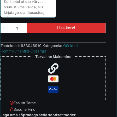
Lisa korvi
Tootekood:
933046910
Kategooria:
Ööriided-
Hommikumantlid-Öösärgid
Turvaline Maksmine
Tasuta Tarne
Soodne Hind
Jaga oma sõpradega seda soodsat toodet: