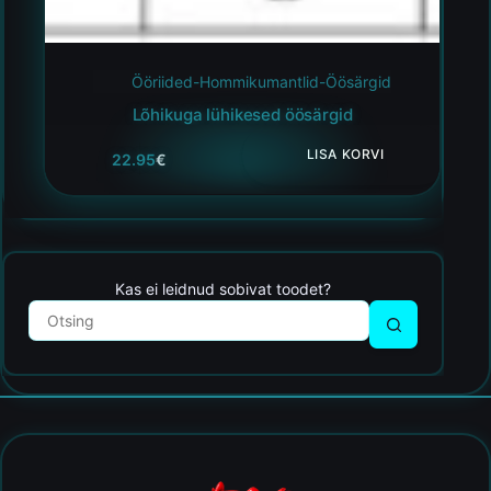
Ööriided-Hommikumantlid-Öösärgid
Lõhikuga lühikesed öösärgid
LISA KORVI
22.95
€
Kas ei leidnud sobivat toodet?