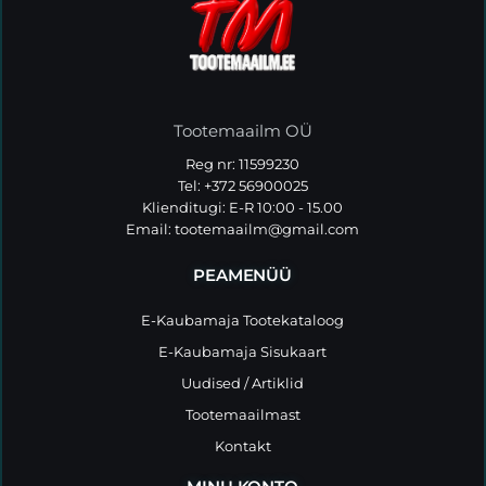
Tootemaailm OÜ
Reg nr: 11599230
Tel: +372 56900025
Klienditugi: E-R 10:00 - 15.00
Email:
tootemaailm@gmail.com
PEAMENÜÜ
E-Kaubamaja Tootekataloog
E-Kaubamaja Sisukaart
Uudised / Artiklid
Tootemaailmast
Kontakt