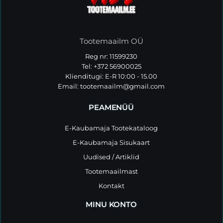
Tootemaailm OÜ
Reg nr: 11599230
Tel: +372 56900025
Klienditugi: E-R 10:00 - 15.00
Email:
tootemaailm@gmail.com
PEAMENÜÜ
E-Kaubamaja Tootekataloog
E-Kaubamaja Sisukaart
Uudised / Artiklid
Tootemaailmast
Kontakt
MINU KONTO