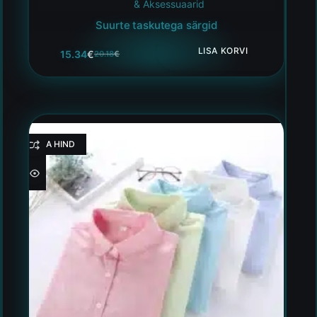
& Aksessuaarid
Suurte taskutega särgid
LISA KORVI
15.34
€
20.18
€
HEA HIND