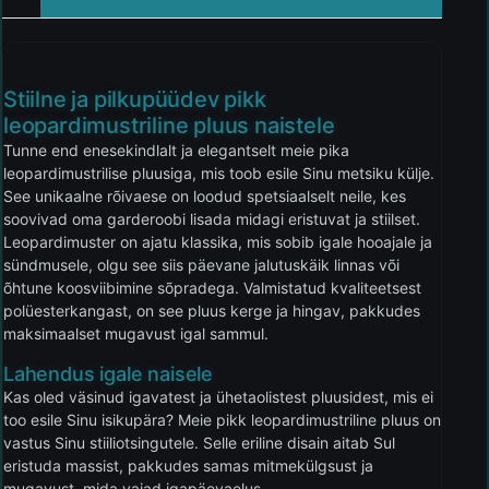
Stiilne ja pilkupüüdev pikk
leopardimustriline pluus naistele
Tunne end enesekindlalt ja elegantselt meie pika
leopardimustrilise pluusiga, mis toob esile Sinu metsiku külje.
See unikaalne rõivaese on loodud spetsiaalselt neile, kes
soovivad oma garderoobi lisada midagi eristuvat ja stiilset.
Leopardimuster on ajatu klassika, mis sobib igale hooajale ja
sündmusele, olgu see siis päevane jalutuskäik linnas või
õhtune koosviibimine sõpradega. Valmistatud kvaliteetsest
polüesterkangast, on see pluus kerge ja hingav, pakkudes
maksimaalset mugavust igal sammul.
Lahendus igale naisele
Kas oled väsinud igavatest ja ühetaolistest pluusidest, mis ei
too esile Sinu isikupära? Meie pikk leopardimustriline pluus on
vastus Sinu stiiliotsingutele. Selle eriline disain aitab Sul
eristuda massist, pakkudes samas mitmekülgsust ja
mugavust, mida vajad igapäevaelus.