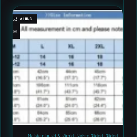
HEA HIND
Naiste pluusid & särgid
,
Naiste Riided
,
Riided