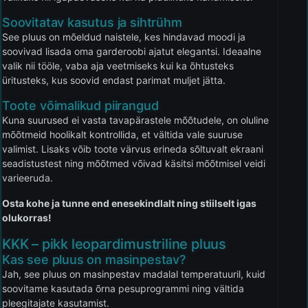
Soovitatav kasutus ja sihtrühm
See pluus on mõeldud naistele, kes hindavad moodi ja
soovivad lisada oma garderoobi ajatut elegantsi. Ideaalne
valik nii tööle, vaba aja veetmiseks kui ka õhtusteks
üritusteks, kus soovid endast parimat muljet jätta.
Toote võimalikud piirangud
Kuna suurused ei vasta tavapärastele mõõtudele, on oluline
mõõtmeid hoolikalt kontrollida, et vältida vale suuruse
valimist. Lisaks võib toote värvus erineda sõltuvalt ekraani
seadistustest ning mõõtmed võivad käsitsi mõõtmisel veidi
varieeruda.
Osta kohe ja tunne end enesekindlalt ning stiilselt igas
olukorras!
KKK – pikk leopardimustriline pluus
Kas see pluus on masinpestav?
Jah, see pluus on masinpestav madalal temperatuuril, kuid
soovitame kasutada õrna pesuprogrammi ning vältida
pleegitajate kasutamist.