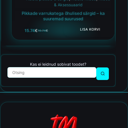
& Aksessuaarid
Pikkade varrukatega õhulised särgid – ka
suuremad suurused
LISA KORVI
15.74
€
16.74
€
Kas ei leidnud sobivat toodet?