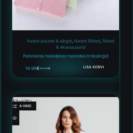
Naiste pluusid & särgid
,
Naiste Riided
,
Riided
& Aksessuaarid
Pehmetes heledates toonides triiksärgid
LISA KORVI
16.96
€
18.24
€
HEA HIND