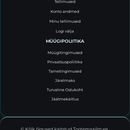
Tellimused
Konto andmed
Minu tellimused
Logi välja
MÜÜGIPOLIITIKA
Müügitingimused
Privaatsuspoliitika
Tarnetingimused
Järelmaks
Turvaline Ostukoht
Jäätmekäitlus
© Kõik õigused kaitstud Tootemaailm.ee