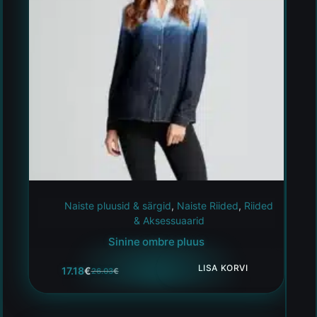
Naiste pluusid & särgid
,
Naiste Riided
,
Riided
& Aksessuaarid
Sinine ombre pluus
LISA KORVI
17.18
€
26.03
€