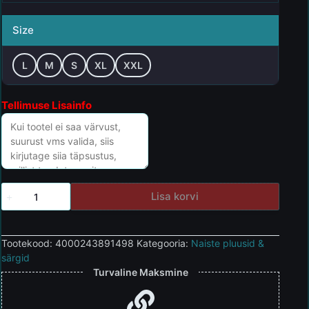
Size
L
M
S
XL
XXL
Tellimuse Lisainfo
Lisa korvi
Tootekood:
4000243891498
Kategooria:
Naiste pluusid &
särgid
Turvaline Maksmine