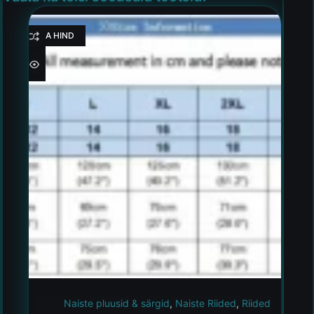
HEA HIND
Naiste pluusid & särgid
,
Naiste Riided
,
Riided