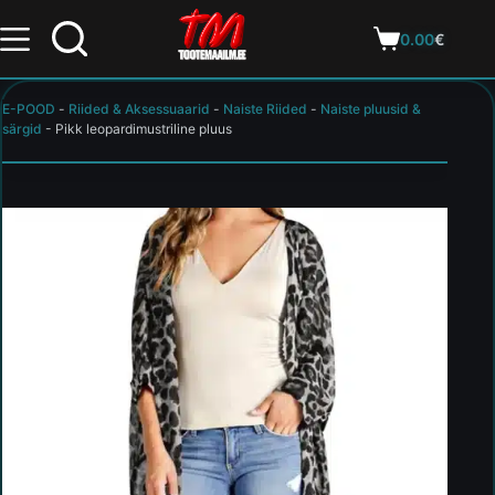
0.00
€
E-POOD
-
Riided & Aksessuaarid
-
Naiste Riided
-
Naiste pluusid &
särgid
-
Pikk leopardimustriline pluus