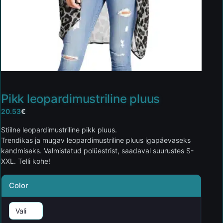
Pikk leopardimustriline pluus
20.53
€
Stiilne leopardimustriline pikk pluus.
Trendikas ja mugav leopardimustriline pluus igapäevaseks
kandmiseks. Valmistatud polüestrist, saadaval suurustes S-
XXL. Telli kohe!
Color