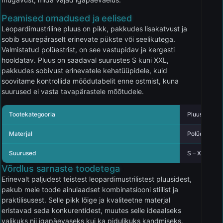
Peamised omadused ja eelised
Leopardimustriline pluus on pikk, pakkudes lisakatvust ja
sobib suurepäraselt erinevate pükste või seelikutega.
Valmistatud polüestrist, on see vastupidav ja kergesti
hooldatav. Pluus on saadaval suurustes S kuni XXL,
pakkudes sobivust erinevatele kehatüüpidele, kuid
soovitame kontrollida mõõdutabelit enne ostmist, kuna
suurused ei vasta tavapärastele mõõtudele.
Tootekategooria
Pluusid
Materjal
Polüester
Suurused
S – XXL
Võrdlus sarnaste toodetega
Erinevalt paljudest teistest leopardimustrilistest pluusidest,
pakub meie toode ainulaadset kombinatsiooni stiilist ja
praktilisusest. Selle pikk lõige ja kvaliteetne materjal
eristavad seda konkurentidest, muutes selle ideaalseks
valikuks nii igapäevaseks kui ka pidulikuks kandmiseks.