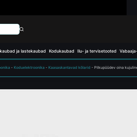
kaubad ja lastekaubad
Kodukaubad
Ilu- ja tervisetooted
Vabaaja-
oonika
-
Koduelektroonika
-
Kaasaskantavad kõlarid
-
Pilkupüüdev oina kujulin