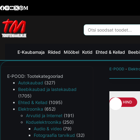
E-Kaubamaja
Riided
Mööbel
Kotid
Ehted & Kellad
Beebi
E-POOD
-
Elektr
E-POOD: Tootekategooriad
Autokaubad
(327)
Beebikaubad ja lastekaubad
(1705)
Ehted & Kellad
(1095)
HEA HIND
Elektroonika
(652)
Arvutid ja Internet
(191)
Koduelektroonika
(250)
Audio & video
(79)
Fotograafia tarvikud
(32)