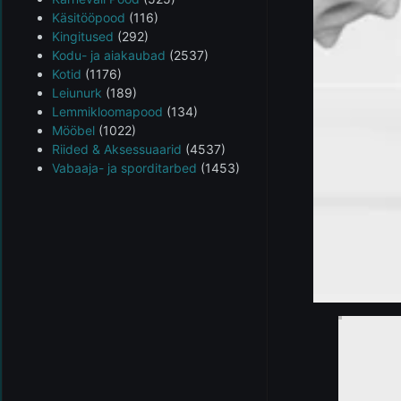
Käsitööpood
(116)
Kingitused
(292)
Kodu- ja aiakaubad
(2537)
Kotid
(1176)
Leiunurk
(189)
Lemmikloomapood
(134)
Mööbel
(1022)
Riided & Aksessuaarid
(4537)
Vabaaja- ja sporditarbed
(1453)