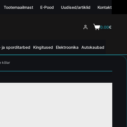
Tootemaailmast
E-Pood
Uudised/artiklid
Kontakt
0.00
€
 ja sporditarbed
Kingitused
Elektroonika
Autokaubad
e kõlar