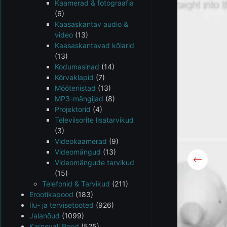
Kaamerad & fotograafia
(6)
Kaasaskantav audio &
video
(13)
Kaasaskantavad kõlarid
(13)
Kodumasinad
(14)
Kõrvaklapid
(7)
Mõõteriistad
(13)
MP3-mängijad
(8)
Projektorid
(4)
Televiisorite lisatarvikud
(3)
Videokaamerad
(9)
Videomängud
(13)
Videomängude tarvikud
(15)
Telefonid & Tarvikud
(211)
Erootikapood
(183)
Ilu- ja tervisetooted
(926)
Jalanõud
(1099)
Karnevali Pood
(525)