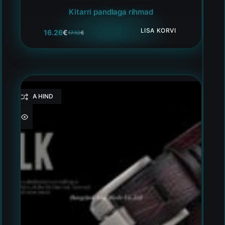
Kitarri pandlaga rihmad
LISA KORVI
16.26
€
17.12
€
HEA HIND