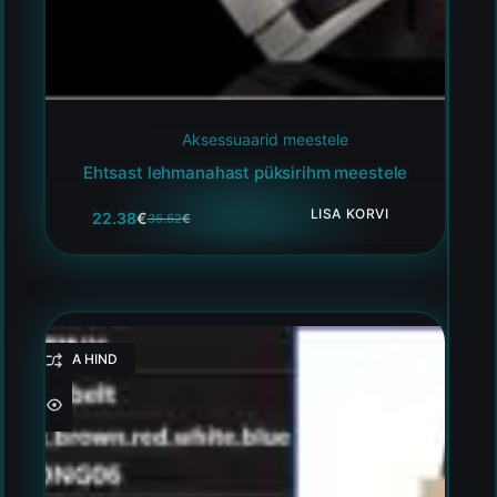
Aksessuaarid meestele
Ehtsast lehmanahast püksirihm meestele
LISA KORVI
22.38
€
35.52
€
HEA HIND