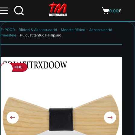
0.00
€
E-POOD
-
Riided & Aksessuaarid
-
Meeste Riided
-
Aksessuaarid
meestele
-
Puidust tehtud kikilipsud
HEA HIND