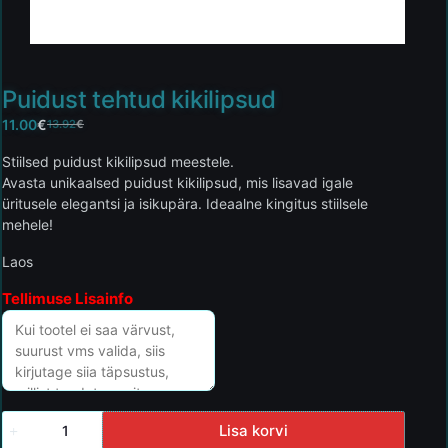
Puidust tehtud kikilipsud
11.00
€
13.92
€
Stiilsed puidust kikilipsud meestele.
Avasta unikaalsed puidust kikilipsud, mis lisavad igale
üritusele elegantsi ja isikupära. Ideaalne kingitus stiilsele
mehele!
Laos
Tellimuse Lisainfo
Lisa korvi