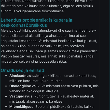
ja karakterit. Need puidust kikilipsud on ideaalne valik, et
täiustada oma välimust igas olukorras, olgu selleks pidulik
sündmus või igapäevane töökohtumine.
Lahendus probleemile: isikupära ja
keskkonnasõbralikkus
Meie puidust kikilipsud lahendavad ühe suurima moemure –
kuidas olla samal ajal stiilne ja ainulaadne, ilma et see
kahjustaks keskkonda. Valmistatud hoolikalt valitud puidust,
on need kikilipsud ideaalne valik neile, kes soovivad
väljendada enda isikupära ja samas hoolida meie planeedist.
Puit on taastuv ressurss, mis annab sulle võimaluse kanda
midagi tõeliselt erilist ja loodussõbralikku.
Omadused ja eelised
Ainulaadne disain:
Iga kikilips on omaette kunstiteos,
millel on kordumatu puidumuster.
Ökoloogiline valik:
Valmistatud taastuvast puidust, mis
vähendab ökoloogilist jalajälge.
Vastupidavus:
Puit on tugev ja kauakestev materjal,
mis tagab aksessuaari pika eluea.
Mitmekülgsus:
Sobib nii pidulikeks üritusteks kui ka