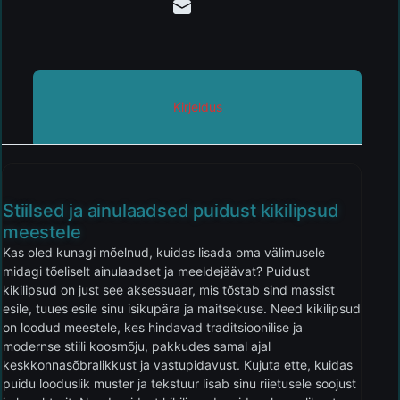
Kirjeldus
Stiilsed ja ainulaadsed puidust kikilipsud
meestele
Kas oled kunagi mõelnud, kuidas lisada oma välimusele
midagi tõeliselt ainulaadset ja meeldejäävat? Puidust
kikilipsud on just see aksessuaar, mis tõstab sind massist
esile, tuues esile sinu isikupära ja maitsekuse. Need kikilipsud
on loodud meestele, kes hindavad traditsioonilise ja
modernse stiili koosmõju, pakkudes samal ajal
keskkonnasõbralikkust ja vastupidavust. Kujuta ette, kuidas
puidu looduslik muster ja tekstuur lisab sinu riietusele soojust