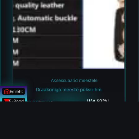
Aksessuaarid meestele
Draakoniga meeste püksirihm
Esileht
E-Pood
LISA KORVI
19.24
€
20.04
€
Uudised
ÜLESSE