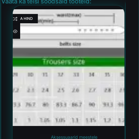
Vaata ka teisi soodsaid tooteid:
HEA HIND
Aksessuaarid meestele