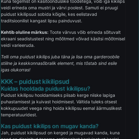
Kuna tegemist on käsitöönduslike toodetega, võib iga kikilips
veidi erineda oma mustri ja värvi poolest. Samuti ei pruugi
puidust kikilipsud sobida kõigile, kes eelistavad
traditsioonilist kangast lipsu painduvust.
Kehtib oluline märkus:
Toote värvus võib erineda sõltuvalt
ekraani seadistustest ning mõõtmed võivad käsitsi mõõtmisel
veidi varieeruda.
Telli oma puidust kikilips juba täna ja lisa oma garderoobile
stiilne ja keskkonnasõbralik element, mis tõstab sind esile
igas olukorras!
KKK – puidust kikilipsud
Kuidas hooldada puidust kikilipsu?
Puidust kikilipsu hooldamiseks piisab kerge niiske lapiga
puhastamisest ja kuivast hoidmisest. Vältida tuleks otsest
kokkupuudet veega ning hoida kikilipsu eemal äärmuslikest
temperatuuridest.
Kas puidust kikilips on mugav kanda?
Jah, puidust kikilipsud on kerged ja mugavad kanda, kuna