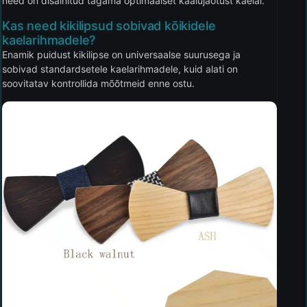
need on disainitud tagama optimaalset kaalujaotust kaelal.
Kas need kikilipsud sobivad kõikidele
kaelarihmadele?
Enamik puidust kikilipse on universaalse suurusega ja
sobivad standardsetele kaelarihmadele, kuid alati on
soovitatav kontrollida mõõtmeid enne ostu.