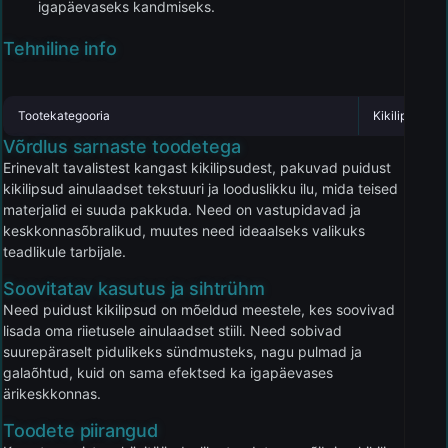
igapäevaseks kandmiseks.
Tehniline info
Tootekategooria
Kikilipsud
Võrdlus sarnaste toodetega
Erinevalt tavalistest kangast kikilipsudest, pakuvad puidust
kikilipsud ainulaadset tekstuuri ja looduslikku ilu, mida teised
materjalid ei suuda pakkuda. Need on vastupidavad ja
keskkonnasõbralikud, muutes need ideaalseks valikuks
teadlikule tarbijale.
Soovitatav kasutus ja sihtrühm
Need puidust kikilipsud on mõeldud meestele, kes soovivad
lisada oma riietusele ainulaadset stiili. Need sobivad
suurepäraselt pidulikeks sündmusteks, nagu pulmad ja
galaõhtud, kuid on sama efektsed ka igapäevases
ärikeskkonnas.
Toodete piirangud