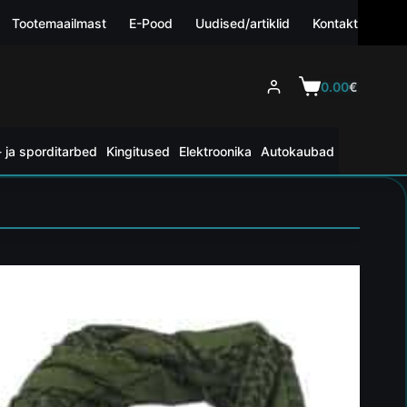
Tootemaailmast
E-Pood
Uudised/artiklid
Kontakt
0.00
€
 ja sporditarbed
Kingitused
Elektroonika
Autokaubad
l