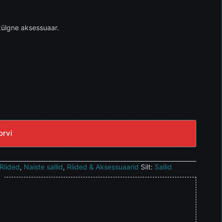
mekülgne aksessuaar.
orvi
 Riided
,
Naiste sallid
,
Riided & Aksessuaarid
Silt:
Sallid