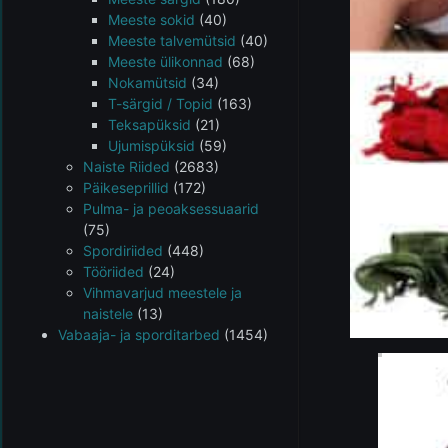
Meeste sokid
(40)
Meeste talvemütsid
(40)
Meeste ülikonnad
(68)
Nokamütsid
(34)
T-särgid / Topid
(163)
Teksapüksid
(21)
Ujumispüksid
(59)
Naiste Riided
(2683)
Päikeseprillid
(172)
Pulma- ja peoaksessuaarid
(75)
Spordiriided
(448)
Tööriided
(24)
Vihmavarjud meestele ja
naistele
(13)
Vabaaja- ja sporditarbed
(1454)