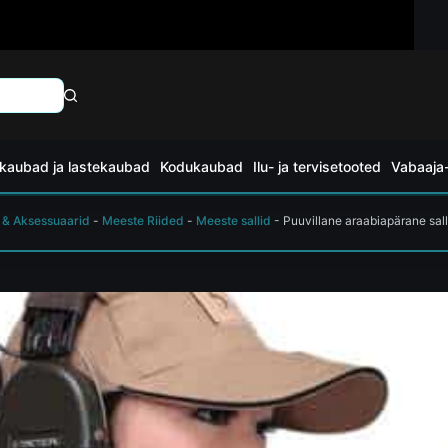
kaubad ja lastekaubad
Kodukaubad
Ilu- ja tervisetooted
Vabaaja-
 & Aksessuaarid
-
Meeste Riided
-
Meeste sallid
-
Puuvillane araabiapärane sal