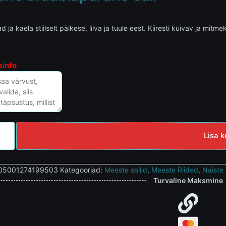
 ja kaela stiilselt päikese, liiva ja tuule eest. Kiiresti kuivav ja mit
ainfo
Lisa k
05001274199503
Kategooriad:
Meeste sallid
,
Meeste Riided
,
Naiste
Turvaline Maksmine