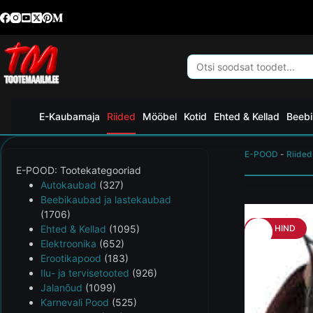
E-Kaubamaja
Riided
Mööbel
Kotid
Ehted & Kellad
Beebi
E-POOD
-
Riided
E-POOD: Tootekategooriad
Autokaubad
(327)
Beebikaubad ja lastekaubad
(1706)
Ehted & Kellad
(1095)
HEA HIND
Elektroonika
(652)
Erootikapood
(183)
Ilu- ja tervisetooted
(926)
Jalanõud
(1099)
Karnevali Pood
(525)