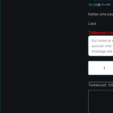
19.86
€
25.46
€
Kaitse oma pead
Laos
Tellimuse Lis
Tootekood:
10