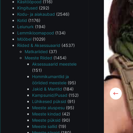
Käsitööpood
(116)
Kingitused
(292)
Kodu- ja aiakaubad
(2546)
Kotid
(1176)
Leiunurk
(194)
Lemmikloomapood
(134)
Mööbel
(1029)
Riided & Aksessuaarid
(4537)
Matkariided
(37)
Meeste Riided
(1454)
Aksessuaarid meestele
(151)
Hommikumantlid ja
ööriided meestele
(95)
Jakid & Mantlid
(184)
Kampsunid/Pusad
(152)
Lühikesed püksid
(91)
Meeste aluspesu
(95)
Meeste kindad
(42)
Meeste püksid
(90)
Meeste sallid
(19)
Meeste särgid
(180)