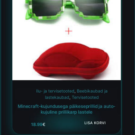
Ilu- ja tervisetooted
,
Beebikaubad ja
lastekaubad
,
Tervisetooted
Minecraft-kujundusega päikeseprillid ja auto-
kujuline prillikarp lastele
LISA KORVI
18.99
€