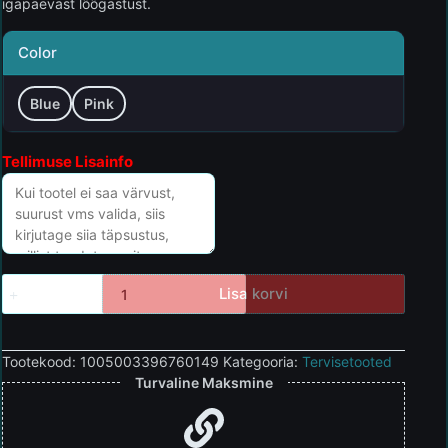
igapäevast lõõgastust.
Color
Blue
Pink
Tellimuse Lisainfo
Lisa korvi
Tootekood:
1005003396760149
Kategooria:
Tervisetooted
Turvaline Maksmine