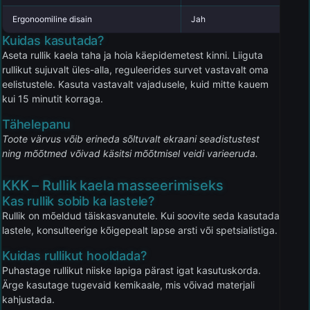
Ergonoomiline disain
Jah
Ei
Kuidas kasutada?
Aseta rullik kaela taha ja hoia käepidemetest kinni. Liiguta
rullikut sujuvalt üles-alla, reguleerides survet vastavalt oma
eelistustele. Kasuta vastavalt vajadusele, kuid mitte kauem
kui 15 minutit korraga.
Tähelepanu
Toote värvus võib erineda sõltuvalt ekraani seadistustest
ning mõõtmed võivad käsitsi mõõtmisel veidi varieeruda.
KKK – Rullik kaela masseerimiseks
Kas rullik sobib ka lastele?
Rullik on mõeldud täiskasvanutele. Kui soovite seda kasutada
lastele, konsulteerige kõigepealt lapse arsti või spetsialistiga.
Kuidas rullikut hooldada?
Puhastage rullikut niiske lapiga pärast igat kasutuskorda.
Ärge kasutage tugevaid kemikaale, mis võivad materjali
kahjustada.