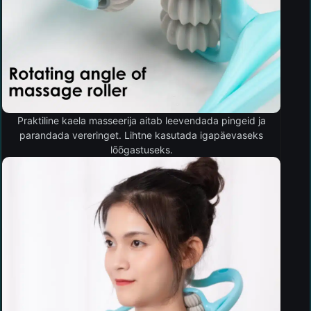
Praktiline kaela masseerija aitab leevendada pingeid ja
parandada vereringet. Lihtne kasutada igapäevaseks
lõõgastuseks.