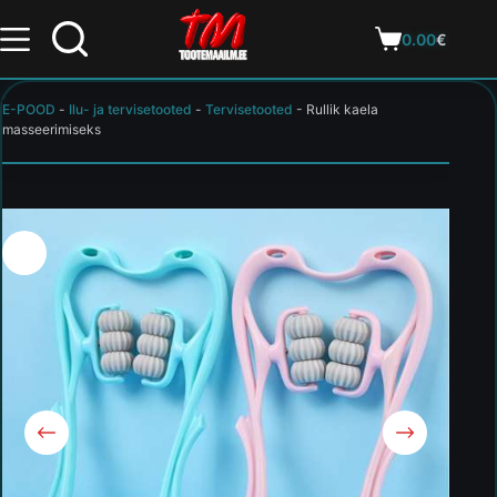
0.00
€
E-POOD
-
Ilu- ja tervisetooted
-
Tervisetooted
-
Rullik kaela
masseerimiseks