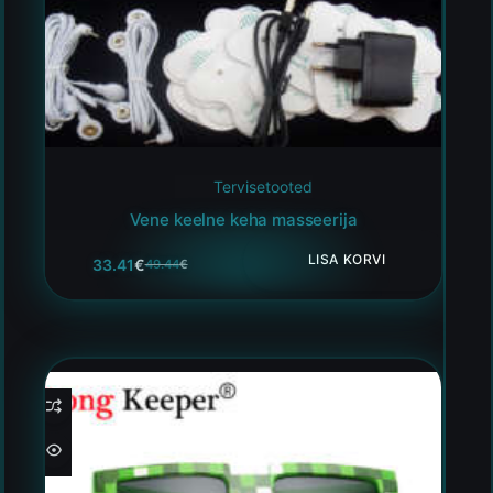
Tervisetooted
Vene keelne keha masseerija
LISA KORVI
33.41
€
49.44
€