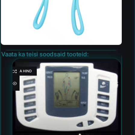
Vaata ka teisi soodsaid tooteid:
HEA HIND