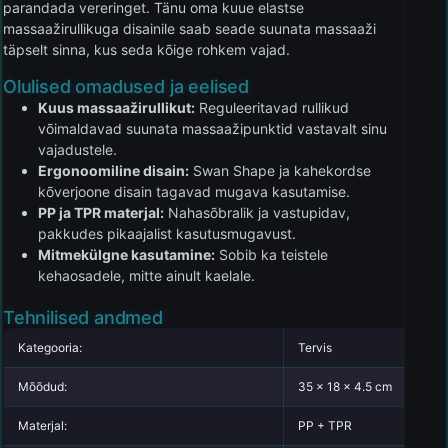
parandada vereringet. Tänu oma kuue elastse
massaažirullikuga disainile saab seade suunata massaaži
täpselt sinna, kus seda kõige rohkem vajad.
Olulised omadused ja eelised
Kuus massaažirullikut:
Reguleeritavad rullikud
võimaldavad suunata massaažipunktid vastavalt sinu
vajadustele.
Ergonoomiline disain:
Swan Shape ja kahekordse
kõverjoone disain tagavad mugava kasutamise.
PP ja TPR materjal:
Nahasõbralik ja vastupidav,
pakkudes pikaajalist kasutusmugavust.
Mitmekülgne kasutamine:
Sobib ka teistele
kehaosadele, mitte ainult kaelale.
Tehnilised andmed
Kategooria:
Tervis
Mõõdud:
35 x 18 x 4.5 cm
Materjal:
PP + TPR