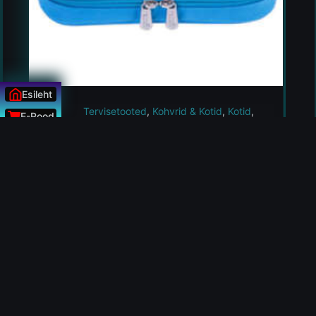
Esileht
Tervisetooted
,
Kohvrid & Kotid
,
Kotid
,
E-Pood
Toidukotid
Uudised
Insuliini külmakott diabeetikutele
ÜLESSE
LISA KORVI
29.99
€
Kas ei leidnud sobivat toodet?