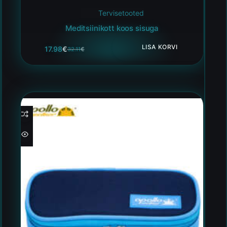
Tervisetooted
Meditsiinikott koos sisuga
LISA KORVI
17.98
€
32.11
€