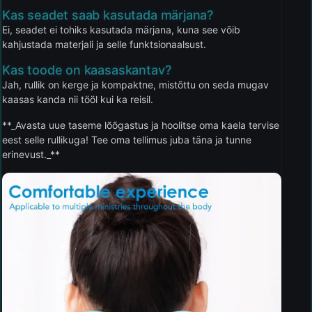
Kas seadet saab kasutada märjana?
Ei, seadet ei tohiks kasutada märjana, kuna see võib
kahjustada materjali ja selle funktsionaalsust.
Kas toode on kaasaskantav?
Jah, rullik on kerge ja kompaktne, mistõttu on seda mugav
kaasas kanda nii tööl kui ka reisil.
**_Avasta uue taseme lõõgastus ja hoolitse oma kaela tervise
eest selle rullikuga! Tee oma tellimus juba täna ja tunne
erinevust._**