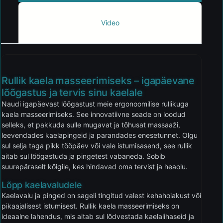
Video
Rullik kaela masseerimiseks – igapäevane
lõõgastus ja tervis sinu kaelale
Naudi igapäevast lõõgastust meie ergonoomilise rullikuga
kaela masseerimiseks. See innovatiivne seade on loodud
selleks, et pakkuda sulle mugavat ja tõhusat massaaži,
leevendades kaelapingeid ja parandades enesetunnet. Olgu
sul selja taga pikk tööpäev või vale istumisasend, see rullik
aitab sul lõõgastuda ja pingetest vabaneda. Sobib
suurepäraselt kõigile, kes hindavad oma tervist ja heaolu.
Lõpp kaelavaludele
Kaelavalu ja pinged on sageli tingitud valest kehahoiakust või
pikaajalisest istumisest. Rullik kaela masseerimiseks on
ideaalne lahendus, mis aitab sul lõdvestada kaelalihaseid ja