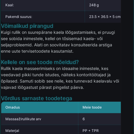
Kaal:
248 g
Pakendi suurus:
23.5 x 36.5 x 5 cm
Võimalikud piirangud
Kuigi rullik on suurepärane kaela lõõgastamiseks, ei pruugi
see sobida inimestele, kellel on tõsisemad kaela- või
seljaprobleemid. Alati on soovitatav konsulteerida arstiga
enne uute tervisetoodete kasutamist.
Kellele on see toode mõeldud?
Rullik kaela masseerimiseks on ideaalne inimestele, kes
veedavad pikki tunde istudes, näiteks kontoritöötajad ja
õpilased. Samuti sobib see neile, kes tunnevad kaelavalu või
vajavad lõõgastust pärast pingelist päeva.
Võrdlus sarnaste toodetega
Omadus
Meie toode
K
Massaažirullikute arv
6
4
Materjal
PP + TPR
Pl