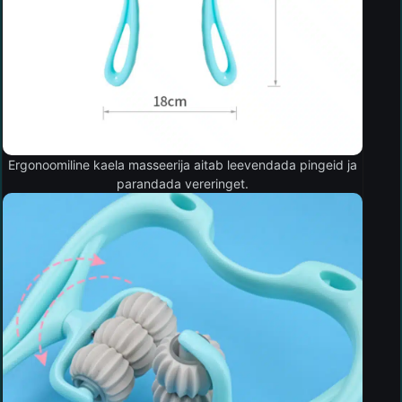
Ergonoomiline kaela masseerija aitab leevendada pingeid ja
parandada vereringet.