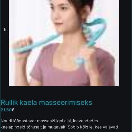
Rullik kaela masseerimiseks
21.50
€
Naudi lõõgastavat massaaži igal ajal, leevendades
kaelapingeid tõhusalt ja mugavalt. Sobib kõigile, kes vajavad