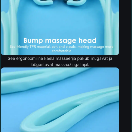
See ergonoomiline kaela masseerija pakub mugavat ja
lõõgastavat massaaži igal ajal.