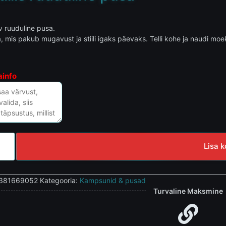
v ruuduline pusa.
, mis pakub mugavust ja stiili igaks päevaks. Telli kohe ja naudi moe
ainfo
Lisa k
381669052
Kategooria:
Kampsunid & pusad
Turvaline Maksmine