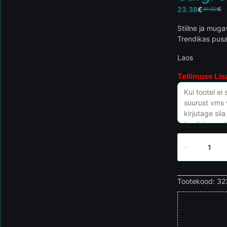
23.38
€
41.02
€
Stiilne ja muga
Trendikas pusa
Laos
Tellimuse Lis
Tootekood:
32