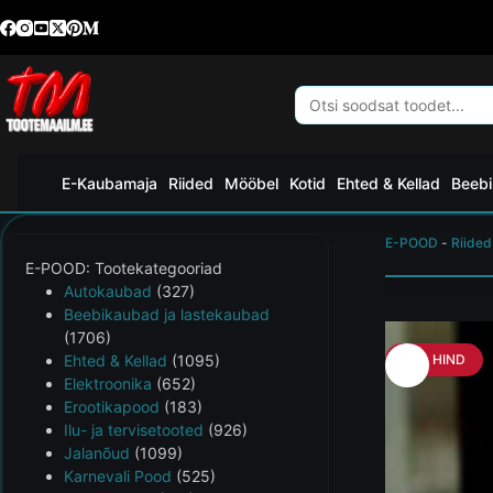
E-Kaubamaja
Riided
Mööbel
Kotid
Ehted & Kellad
Beebi
E-POOD
-
Riided
E-POOD: Tootekategooriad
Autokaubad
(327)
Beebikaubad ja lastekaubad
(1706)
Ehted & Kellad
(1095)
HEA HIND
Elektroonika
(652)
Erootikapood
(183)
Ilu- ja tervisetooted
(926)
Jalanõud
(1099)
Karnevali Pood
(525)