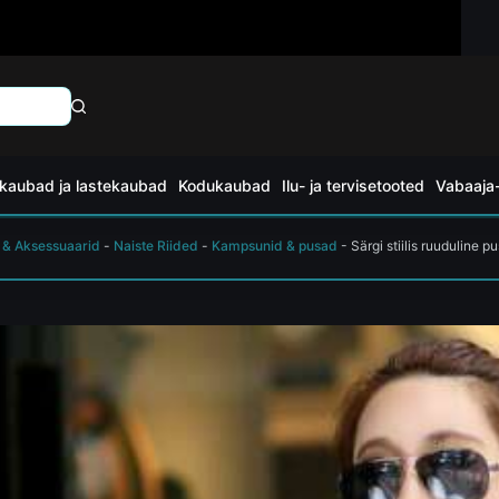
kaubad ja lastekaubad
Kodukaubad
Ilu- ja tervisetooted
Vabaaja-
 & Aksessuaarid
-
Naiste Riided
-
Kampsunid & pusad
-
Särgi stiilis ruuduline p