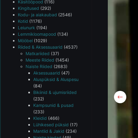
Käsitööpood
(116)
Kingitused
(292)
Kodu- ja aiakaubad
(2546)
Kotid
(1176)
Leiunurk
(194)
Lemmikloomapood
(134)
Mööbel
(1029)
Riided & Aksessuaarid
(4537)
Matkariided
(37)
Meeste Riided
(1454)
Naiste Riided
(2683)
Aksessuaarid
(47)
Aluspüksid & Aluspesu
(84)
Bikiinid & ujumisriided
(232)
Kampsunid & pusad
(233)
Kleidid
(466)
Lühikesed püksid
(17)
Mantlid & Jakid
(234)
Naiste kindad
(49)