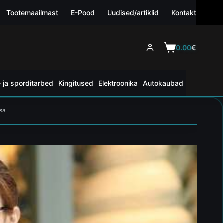
Tootemaailmast
E-Pood
Uudised/artiklid
Kontakt
0.00
€
 ja sporditarbed
Kingitused
Elektroonika
Autokaubad
usa