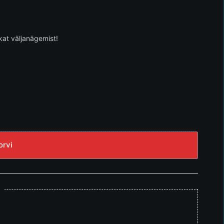
kat väljanägemist!
orvi