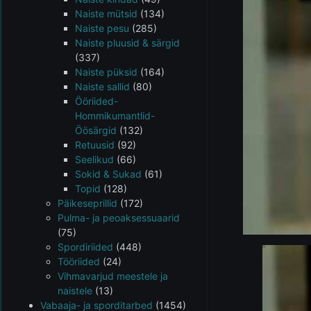
Naiste mütsid
(134)
Naiste pesu
(285)
Naiste pluusid & särgid
(337)
Naiste püksid
(164)
Naiste sallid
(80)
Ööriided-
Hommikumantlid-
Öösärgid
(132)
Retuusid
(92)
Seelikud
(66)
Sokid & Sukad
(61)
Topid
(128)
Päikeseprillid
(172)
Pulma- ja peoaksessuaarid
(75)
Spordiriided
(448)
Tööriided
(24)
Vihmavarjud meestele ja
naistele
(13)
Vabaaja- ja sporditarbed
(1454)