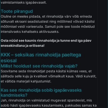
valmistamiseks igapäevaselt.
Toote piirangud
Oluline on meeles pidada, et rinnahoidja värv võib erineda
sõltuvalt ekraani seadistustest ning mõõtmed võivad käsitsi
mõõtmisel veidi varieeruda. Samuti pole see toode mõeldud
intensiivseks kehaliseks aktiivsuseks.
Osta nüüd see kaunis rinnahoidja ja tunne end iga päev
enesekindlana ja erilisena!
KKK – seksikas rinnahoidja paeltega
esiosal
Millist hooldust see rinnahoidja vajab?
Soovitame seda rinnahoidjat pesta käsitsi külmas vees, et
säilitada selle kuju ja kvaliteet võimalikult kaua. Väldi kuivatit,
et vältida materjali kahjustumist.
Kas see rinnahoidja sobib igapäevaseks
kandmiseks?
Jah, rinnahoidja on valmistatud mugavast spandexist, mis
sobib hästi igapäevaseks kasutamiseks, pakkudes samas ka