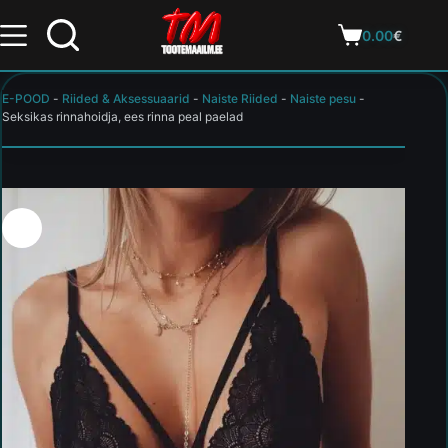
0.00
€
E-POOD
-
Riided & Aksessuaarid
-
Naiste Riided
-
Naiste pesu
-
Seksikas rinnahoidja, ees rinna peal paelad