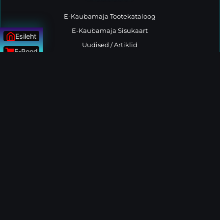
E-Kaubamaja Tootekataloog
E-Kaubamaja Sisukaart
Esileht
Uudised / Artiklid
E-Pood
Tootemaailmast
Uudised
Kontakt
ÜLESSE
MINU KONTO
Tellimused
Konto andmed
Minu tellimused
Logi välja
MÜÜGIPOLIITIKA
Müügitingimused
Privaatsuspoliitika