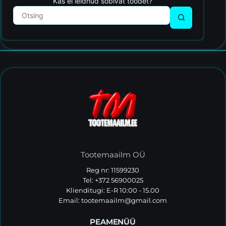
Kas ei leidnud sobivat toodet?
Tootemaailm OÜ
Reg nr: 11599230
Tel: +372 56900025
Klienditugi: E-R 10:00 - 15.00
Email:
tootemaailm@gmail.com
PEAMENÜÜ