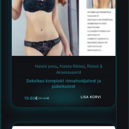
Naiste pesu
,
Naiste Riided
,
Riided &
Aksessuaarid
Seksikas komplekt rinnahoidjatest ja
püksikutest
LISA KORVI
19.80
€
25.32
€