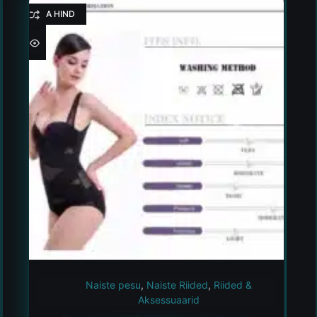
HEA HIND
Naiste pesu
,
Naiste Riided
,
Riided &
Aksessuaarid