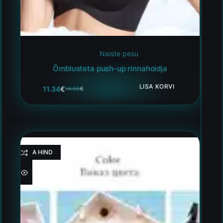
Naiste pesu
Õmblusteta push-up rinnahoidja
LISA KORVI
11.34
€
14.92
€
HEA HIND