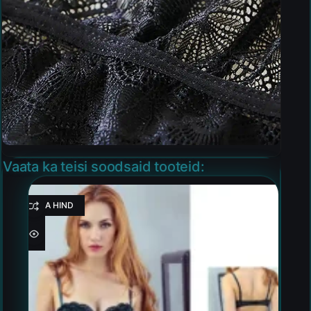
Vaata ka teisi soodsaid tooteid:
HEA HIND