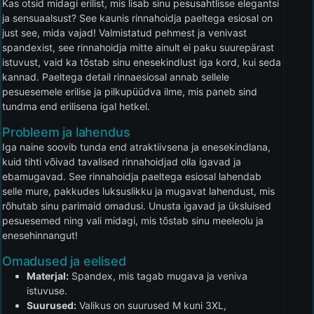
Kas otsid midagi erilist, mis lisab sinu pesusahtlisse elegantsi
ja sensuaalsust? See kaunis rinnahoidja paeltega esiosal on
just see, mida vajad! Valmistatud pehmest ja venivast
spandexist, see rinnahoidja mitte ainult ei paku suurepärast
istuvust, vaid ka tõstab sinu enesekindlust iga kord, kui seda
kannad. Paeltega detail rinnaesiosal annab sellele
pesuesemele erilise ja pilkupüüdva ilme, mis paneb sind
tundma end erilisena igal hetkel.
Probleem ja lahendus
Iga naine soovib tunda end atraktiivsena ja enesekindlana,
kuid tihti võivad tavalised rinnahoidjad olla igavad ja
ebamugavad. See rinnahoidja paeltega esiosal lahendab
selle mure, pakkudes luksuslikku ja mugavat lahendust, mis
rõhutab sinu parimaid omadusi. Unusta igavad ja üksluised
pesuesemed ning vali midagi, mis tõstab sinu meeleolu ja
enesehinnangut!
Omadused ja eelised
Materjal:
Spandex, mis tagab mugava ja veniva
istuvuse.
Suurused:
Valikus on suurused M kuni 3XL,