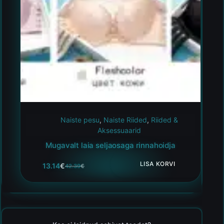
Naiste pesu
,
Naiste Riided
,
Riided &
Aksessuaarid
Mugavalt laia seljaosaga rinnahoidja
LISA KORVI
13.14
€
42.39
€