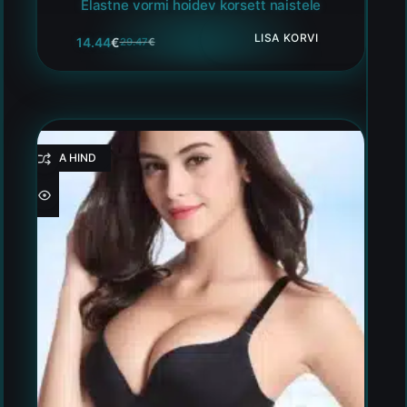
Elastne vormi hoidev korsett naistele
LISA KORVI
14.44
€
29.47
€
HEA HIND