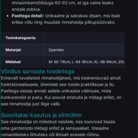
rinnaümbermõõduga 60-92 cm, et iga naine leiaks
endale sobiva.
Paeltega detail:
Unikaalne ja seksikas disain, mis lisab
erilise võlu ning muudab rinnahoidja pilkupüüdvaks.
Tootekategooria:
Materjal:
Spandex
Mõõdud:
M: 60-76cm, L: 64-80cm, XL: 68-84cm, 2XL: 72-8
Võrdlus sarnaste toodetega
Erinevalt tavalistest rinnahoidjatest, mis keskenduvad ainult
funktsionaalsusele, ühendab see toode praktilisuse ja ilu.
Paeltega esiosa annab sellele unikaalse välimuse, mida
konkurendid ei paku. Kui soovid eristuda ja midagi erilist, on
see rinnahoidja just õige valik.
Soovitatav kasutus ja sihtrühm
See rinnahoidja on mõeldud naistele, kes soovivad lisada
oma garderoobi midagi erilist ja sensuaalset. Ideaalne
romantilisteks õhtuteks või lihtsalt enesele rõõmu