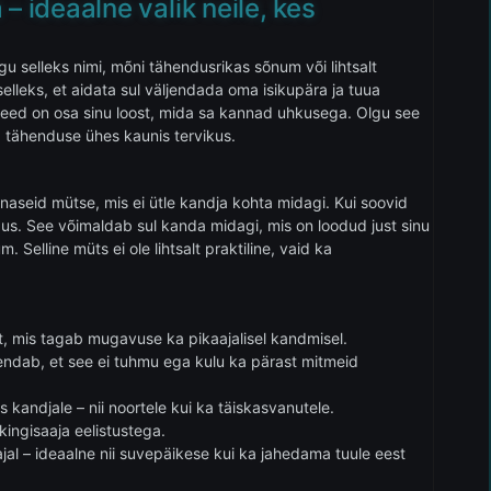
– ideaalne valik neile, kes
gu selleks nimi, mõni tähendusrikas sõnum või lihtsalt
lleks, et aidata sul väljendada oma isikupära ja tuua
 need on osa sinu loost, mida sa kannad uhkusega. Olgu see
ja tähenduse ühes kaunis tervikus.
naseid mütse, mis ei ütle kandja kohta midagi. Kui soovid
ndus. See võimaldab sul kanda midagi, mis on loodud just sinu
 Selline müts ei ole lihtsalt praktiline, vaid ka
t, mis tagab mugavuse ka pikaajalisel kandmisel.
tähendab, et see ei tuhmu ega kulu ka pärast mitmeid
 kandjale – nii noortele kui ka täiskasvanutele.
 kingisaaja eelistustega.
jal – ideaalne nii suvepäikese kui ka jahedama tuule eest