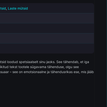
tsid
,
Laste mütsid
sid loodud spetsiaalselt sinu jaoks. See tähendab, et iga
tikitud tekst tootele sügavama tähenduse, olgu see
ssuaar – see on emotsionaalne ja tähendusrikas ese, mis jääb