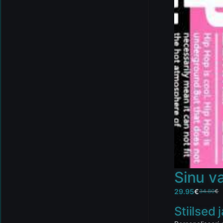
Sinu va
29.95
€
34.80
€
Stiilsed