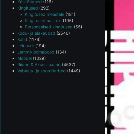
Käsitööpood
(116)
Kingitused
(292)
Kingitused meestele
(181)
Kingitused naistele
(105)
Personaalsed kingitused
(55)
Kodu- ja aiakaubad
(2546)
Kotid
(1176)
Leiunurk
(194)
Lemmikloomapood
(134)
Mööbel
(1029)
Riided & Aksessuaarid
(4537)
Vabaaja- ja sporditarbed
(1449)