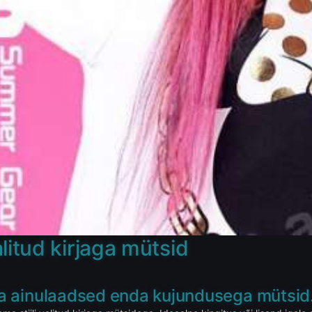
litud kirjaga mütsid
 ja ainulaadsed enda kujundusega mütsid