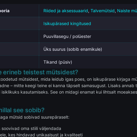
ooria
Riided ja aksessuaarid
,
Talvemütsid
,
Naiste mü
Isikupärased kingitused
Puuvillasegu / polüester
Üks suurus (sobib enamikule)
Tikand (püsiv)
 erineb teistest mütsidest?
toodetud mütsidest, mida leidub igas poes, on isikupärase kirjaga müt
adne – mitte keegi teine ei kanna täpselt samasugust. Lisaks annab 
i isiklikuks kasutamiseks. See on midagi enamat kui lihtsalt moeakse
millal see sobib?
rjaga mütsid sobivad suurepäraselt:
s soovivad oma stiili väljendada
le, kes hindavad unikaalsust ja kvaliteeti