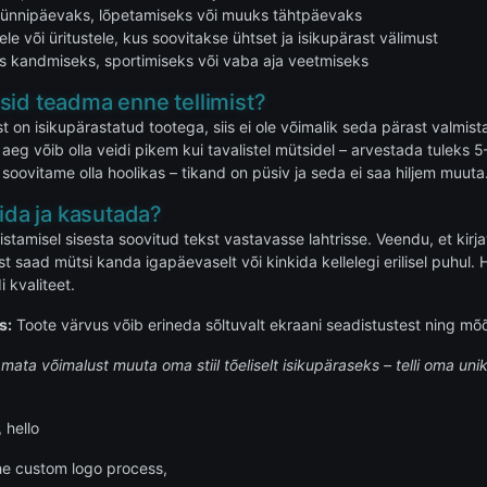
 sünnipäevaks, lõpetamiseks või muuks tähtpäevaks
e või üritustele, kus soovitakse ühtset ja isikupärast välimust
s kandmiseks, sportimiseks või vaba aja veetmiseks
sid teadma enne tellimist?
t on isikupärastatud tootega, siis ei ole võimalik seda pärast valm
 aeg võib olla veidi pikem kui tavalistel mütsidel – arvestada tuleks
l soovitame olla hoolikas – tikand on püsiv ja seda ei saa hiljem muuta
lida ja kasutada?
stamisel sisesta soovitud tekst vastavasse lahtrisse. Veendu, et kirja
st saad mütsi kanda igapäevaselt või kinkida kellelegi erilisel puhul
i kvaliteet.
s:
Toote värvus võib erineda sõltuvalt ekraani seadistustest ning mõ
mata võimalust muuta oma stiil tõeliselt isikupäraseks – telli oma un
 hello
the custom logo process,