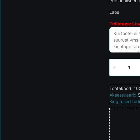
Personaliseeri 
Laos
Tellimuse Lis
Tootekood:
10
Aksessuaarid
S
Kingitused tüd