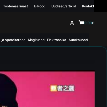
Tootemaailmast
E-Pood
Uudised/artiklid
Kontakt
0.00
€
 ja sporditarbed
Kingitused
Elektroonika
Autokaubad