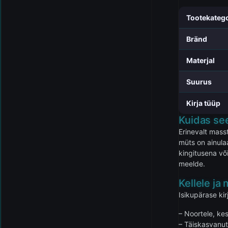
Tootekateg
Bränd
Materjal
Suurus
Kirja tüüp
Kuidas see
Erinevalt mass
müts on ainula
kingitusena võ
meelde.
Kellele ja 
Isikupärase ki
– Noortele, ke
– Täiskasvanute