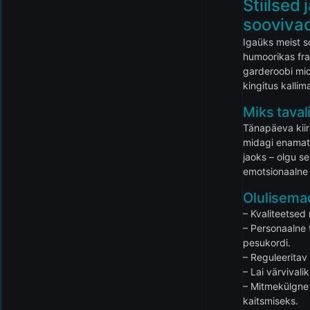
Stiilsed 
soovivad 
Igaüks meist s
humoorikas fra
garderoobi mid
kingitus kallim
Miks taval
Tänapäeva kiir
midagi enamat 
jaoks – olgu se
emotsionaalne 
Olulisema
– Kvaliteetsed
– Personaalne t
pesukordi.
– Reguleeritav 
– Lai värvivali
– Mitmekülgne 
kaitsmiseks.