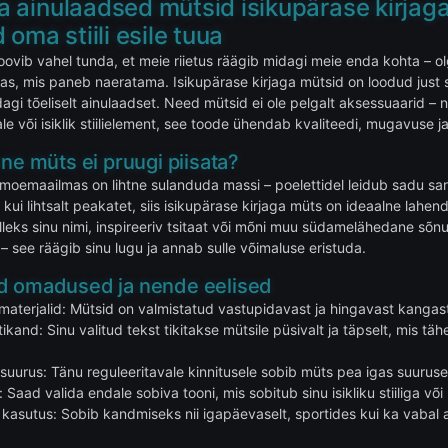
ja ainulaadsed mütsid isikupärase kirjaga 
oma stiili esile tuua
oovib vahel tunda, et meie riietus räägib midagi meie enda kohta – ol
as, mis paneb naeratama. Isikupärase kirjaga mütsid on loodud just se
agi tõeliselt ainulaadset. Need mütsid ei ole pelgalt aksessuaarid –
ale või isiklik stiilielement, see toode ühendab kvaliteedi, mugavuse 
ine müts ei pruugi piisata?
moemaailmas on lihtne sulanduda massi – poelettidel leidub sadu sar
kui lihtsalt peakatet, siis isikupärase kirjaga müts on ideaalne lahe
lleks sinu nimi, inspireeriv tsitaat või mõni muu südamelähedane sõnum.
– see räägib sinu lugu ja annab sulle võimaluse eristuda.
d omadused ja nende eelised
 materjalid: Mütsid on valmistatud vastupidavast ja hingavast kangas
ikand: Sinu valitud tekst tikitakse mütsile püsivalt ja täpselt, mis 
suurus: Tänu reguleeritavale kinnitusele sobib müts pea igas suuruses
k: Saad valida endale sobiva tooni, mis sobitub sinu isikliku stiiliga või
kasutus: Sobib kandmiseks nii igapäevaselt, sportides kui ka vabal a