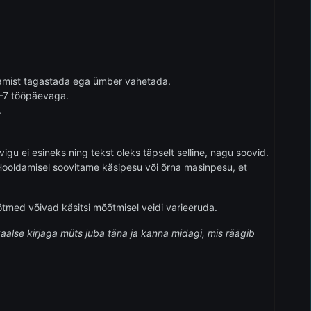
istamist tagastada ega ümber vahetada.
 5–7 tööpäevaga.
.
vigu ei esineks ning tekst oleks täpselt selline, nagu soovid.
. Hooldamisel soovitame käsipesu või õrna masinpesu, et
õtmed võivad käsitsi mõõtmisel veidi varieeruda.
ikaalse kirjaga müts juba täna ja kanna midagi, mis räägib