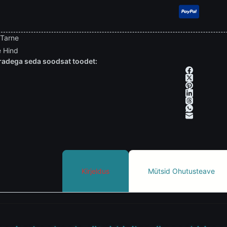
 Tarne
 Hind
adega seda soodsat toodet:
Kirjeldus
Mütsid Ohutusteave