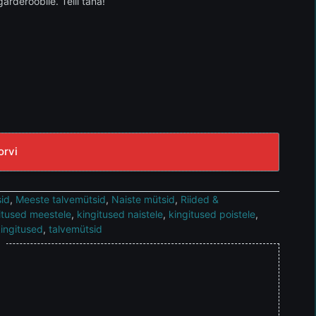
garderoobile. Telli täna!
orvi
sid
,
Meeste talvemütsid
,
Naiste mütsid
,
Riided &
itused meestele
,
kingitused naistele
,
kingitused poistele
,
ingitused
,
talvemütsid