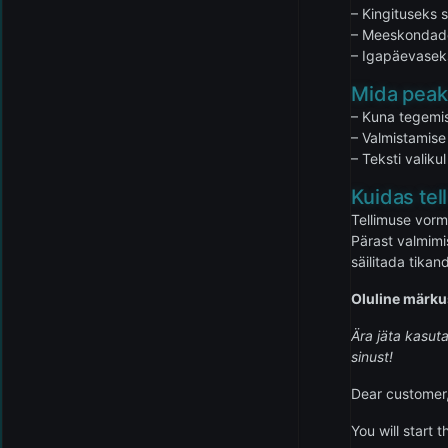
– Kingituseks
– Meeskondadel
– Igapäevasek
Mida peak
– Kuna tegemis
– Valmistamise
– Teksti valiku
Kuidas tel
Tellimuse vormi
Pärast valmimi
säilitada tikand
Oluline märku
Ära jäta kasuta
sinust!
Dear customer,
You will start 